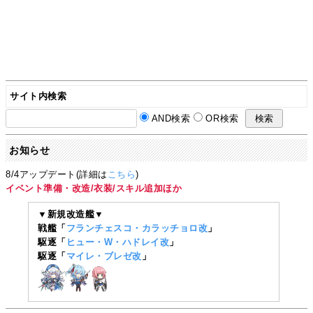
サイト内検索
AND検索
OR検索
お知らせ
8/4アップデート(詳細は
こちら
)
イベント準備・改造/衣装/スキル追加ほか
▼新規改造艦▼
戦艦「
フランチェスコ・カラッチョロ改
」
駆逐「
ヒュー・W・ハドレイ改
」
駆逐「
マイレ・ブレゼ改
」