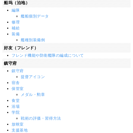
船坞（泊地）
編隊
艦船個別データ
修理
補給
装備
艦種別装備例
好友（フレンド）
フレンド機能や防衛艦隊の編成について
鎮守府
鎮守府
提督アイコン
宿舎
保管室
メダル・勲章
食堂
浴場
学院
戦術の評価・習得方法
放映室
支援基地