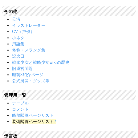
その他
母港
イラストレーター
CV（声優）
小ネタ
用語集
俗称・スラング集
記念日
戦艦少女と戦艦少女wikiの歴史
旧運営問題
艦萌3紹介ページ
公式展開・グッズ等
管理用一覧
テーブル
コメント
艦船閲覧ページリスト
装備閲覧ページリスト
?
伝言板