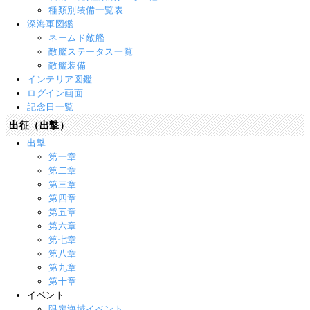
種類別装備一覧表
深海軍図鑑
ネームド敵艦
敵艦ステータス一覧
敵艦装備
インテリア図鑑
ログイン画面
記念日一覧
出征（出撃）
出撃
第一章
第二章
第三章
第四章
第五章
第六章
第七章
第八章
第九章
第十章
イベント
限定海域イベント