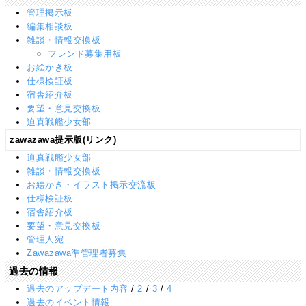
管理掲示板
編集相談板
雑談・情報交換板
フレンド募集用板
お絵かき板
仕様検証板
宿舎紹介板
要望・意見交換板
迫真戦艦少女部
zawazawa提示版(リンク)
迫真戦艦少女部
雑談・情報交換板
お絵かき・イラスト掲示交流板
仕様検証板
宿舎紹介板
要望・意見交換板
管理人宛
Zawazawa準管理者募集
過去の情報
過去のアップデート内容
/
2
/
3
/
4
過去のイベント情報