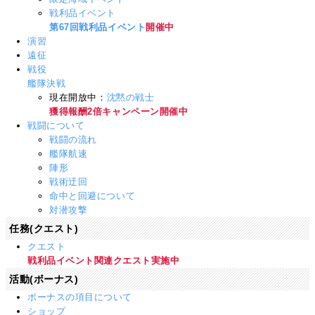
戦利品イベント
第67回戦利品イベント
開催中
演習
遠征
戦役
艦隊決戦
現在開放中：
沈黙の戦士
獲得報酬2倍キャンペーン開催中
戦闘について
戦闘の流れ
艦隊航速
陣形
戦術迂回
命中と回避について
対潜攻撃
任務(クエスト)
クエスト
戦利品イベント関連クエスト実施中
活動(ボーナス)
ボーナスの項目について
ショップ