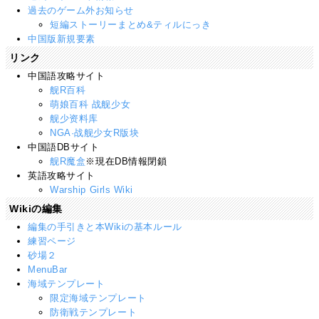
過去のゲーム外お知らせ
短編ストーリーまとめ&ティルにっき
中国版新規要素
リンク
中国語攻略サイト
舰R百科
萌娘百科 战舰少女
舰少资料库
NGA·战舰少女R版块
中国語DBサイト
舰R魔盒
※現在DB情報閉鎖
英語攻略サイト
Warship Girls Wiki
Wikiの編集
編集の手引きと本Wikiの基本ルール
練習ページ
砂場２
MenuBar
海域テンプレート
限定海域テンプレート
防衛戦テンプレート