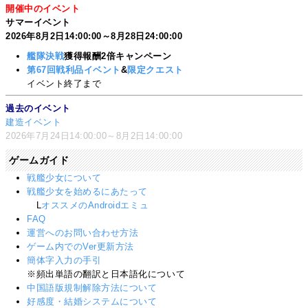
開催中のイベント
サマーイベント
2026年8月2日14:00:00～8月28日24:00:00
艦隊決戦
獲得報酬2倍キャンペーン
第67回戦利品イベント
&
限定クエスト
イベント終了まで
過去のイベント
建造イベント
2026年7月24日14:00:00～8月2日14:00:00
ゲームガイド
戦艦少女について
戦艦少女を始めるにあたって
L
オススメのAndroidエミュ
FAQ
運営へのお問い合わせ方法
ゲーム内でのVer更新方法
簡体字入力の手引
※頻出単語の翻訳と日本語化について
中国語版規制解除方法について
好感度・結婚システムについて