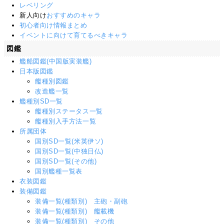
レベリング
新人向け
おすすめのキャラ
初心者向け情報まとめ
イベントに向けて育てるべきキャラ
図鑑
艦船図鑑(中国版実装艦)
日本版図鑑
艦種別図鑑
改造艦一覧
艦種別SD一覧
艦種別ステータス一覧
艦種別入手方法一覧
所属団体
国別SD一覧(米英伊ソ)
国別SD一覧(中独日仏)
国別SD一覧(その他)
国別艦種一覧表
衣装図鑑
装備図鑑
装備一覧(種類別) 主砲・副砲
装備一覧(種類別) 艦載機
装備一覧(種類別) その他