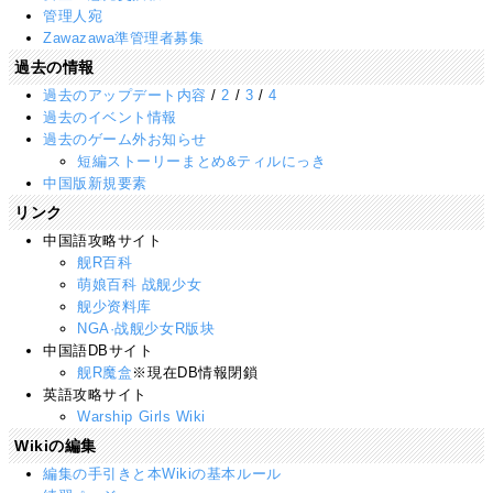
管理人宛
Zawazawa準管理者募集
過去の情報
過去のアップデート内容
/
2
/
3
/
4
過去のイベント情報
過去のゲーム外お知らせ
短編ストーリーまとめ&ティルにっき
中国版新規要素
リンク
中国語攻略サイト
舰R百科
萌娘百科 战舰少女
舰少资料库
NGA·战舰少女R版块
中国語DBサイト
舰R魔盒
※現在DB情報閉鎖
英語攻略サイト
Warship Girls Wiki
Wikiの編集
編集の手引きと本Wikiの基本ルール