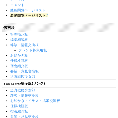
コメント
艦船閲覧ページリスト
装備閲覧ページリスト
?
伝言板
管理掲示板
編集相談板
雑談・情報交換板
フレンド募集用板
お絵かき板
仕様検証板
宿舎紹介板
要望・意見交換板
迫真戦艦少女部
zawazawa提示版(リンク)
迫真戦艦少女部
雑談・情報交換板
お絵かき・イラスト掲示交流板
仕様検証板
宿舎紹介板
要望・意見交換板