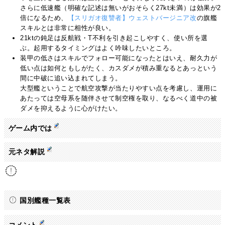
さらに低速艦（明確な記述は無いがおそらく27kt未満）は効果が2
倍になるため、
【スリガオ復讐者】ウェストバージニア改
の旗艦
スキルとは非常に相性が良い。
21ktの鈍足は反航戦・T不利を引き起こしやすく、使い所を選
ぶ。起用するタイミングはよく吟味したいところ。
装甲の低さはスキルでフォロー可能になったとはいえ、耐久力が
低い点は如何ともしがたく、カスダメが積み重なるとあっという
間に中破に追い込まれてしまう。
大型艦ということで航空攻撃が当たりやすい点を考慮し、運用に
あたっては空母系を随伴させて制空権を取り、なるべく道中の被
ダメを抑えるように心がけたい。
ゲーム内では
元ネタ解説
国別艦種一覧表
コメント