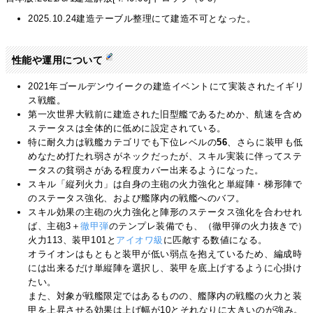
2025.10.24建造テーブル整理にて建造不可となった。
性能や運用について
2021年ゴールデンウイークの建造イベントにて実装されたイギリ
ス戦艦。
第一次世界大戦前に建造された旧型艦であるためか、航速を含め
ステータスは全体的に低めに設定されている。
特に耐久力は戦艦カテゴリでも下位レベルの
56
、さらに装甲も低
めなため打たれ弱さがネックだったが、スキル実装に伴ってステ
ータスの貧弱さがある程度カバー出来るようになった。
スキル「縦列火力」は自身の主砲の火力強化と単縦陣・梯形陣で
のステータス強化、および艦隊内の戦艦へのバフ。
スキル効果の主砲の火力強化と陣形のステータス強化を合わせれ
ば、主砲3＋
徹甲弾
のテンプレ装備でも、（徹甲弾の火力抜きで）
火力113、装甲101と
アイオワ級
に匹敵する数値になる。
オライオンはもともと装甲が低い弱点を抱えているため、編成時
には出来るだけ単縦陣を選択し、装甲を底上げするように心掛け
たい。
また、対象が戦艦限定ではあるものの、艦隊内の戦艦の火力と装
甲を上昇させる効果は上げ幅が10とそれなりに大きいのが強み。