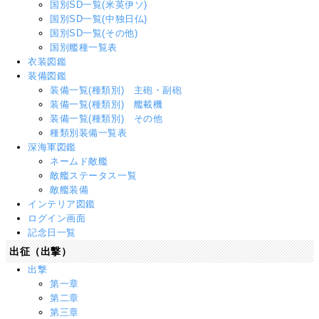
国別SD一覧(米英伊ソ)
国別SD一覧(中独日仏)
国別SD一覧(その他)
国別艦種一覧表
衣装図鑑
装備図鑑
装備一覧(種類別) 主砲・副砲
装備一覧(種類別) 艦載機
装備一覧(種類別) その他
種類別装備一覧表
深海軍図鑑
ネームド敵艦
敵艦ステータス一覧
敵艦装備
インテリア図鑑
ログイン画面
記念日一覧
出征（出撃）
出撃
第一章
第二章
第三章