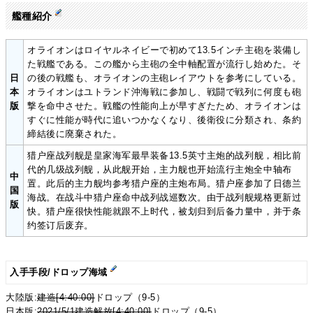
艦種紹介
オライオンはロイヤルネイビーで初めて13.5インチ主砲を装備し
た戦艦である。この艦から主砲の全中軸配置が流行し始めた。そ
日
の後の戦艦も、オライオンの主砲レイアウトを参考にしている。
本
オライオンはユトランド沖海戦に参加し、戦闘で戦列に何度も砲
版
撃を命中させた。戦艦の性能向上が早すぎたため、オライオンは
すぐに性能が時代に追いつかなくなり、後衛役に分類され、条約
締結後に廃棄された。
猎户座战列舰是皇家海军最早装备13.5英寸主炮的战列舰，相比前
代的几级战列舰，从此舰开始，主力舰也开始流行主炮全中轴布
中
置。此后的主力舰均参考猎户座的主炮布局。猎户座参加了日德兰
国
海战。在战斗中猎户座命中战列战巡数次。由于战列舰规格更新过
版
快。猎户座很快性能就跟不上时代，被划归到后备力量中，并于条
约签订后废弃。
入手手段/ドロップ海域
大陸版:
建造[4:40:00]
ドロップ（9-5）
日本版:
2021/5/1建造解放[4:40:00]
ドロップ（9-5）