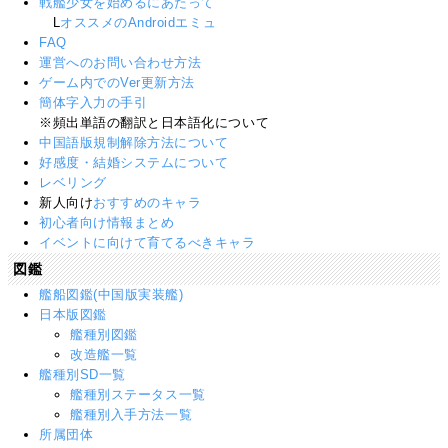
戦艦少女を始めるにあたって
L
オススメのAndroidエミュ
FAQ
運営へのお問い合わせ方法
ゲーム内でのVer更新方法
簡体字入力の手引
※頻出単語の翻訳と日本語化について
中国語版規制解除方法について
好感度・結婚システムについて
レベリング
新人向け
おすすめのキャラ
初心者向け情報まとめ
イベントに向けて育てるべきキャラ
図鑑
艦船図鑑(中国版実装艦)
日本版図鑑
艦種別図鑑
改造艦一覧
艦種別SD一覧
艦種別ステータス一覧
艦種別入手方法一覧
所属団体