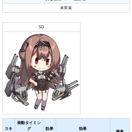
未実装
SD
発動タイミン
スキ
グ
効果
効果
備考