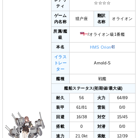
☆☆☆☆
ティ
ゲーム
翻訳
猎户座
オライオン
内名称
名称
所属/艦
/オライオン級1番艦
級
本名
HMS Orion
イラス
トレー
Arnold-S
ター
艦種
戦艦
艦船ステータス(初期値/最大値)
耐久
56
火力
64/89
装甲
61/81
雷装
0/0
回避
16/38
対空
15/45
搭載
0
対潜
0/0
速力
21.0kt
索敵
12/39