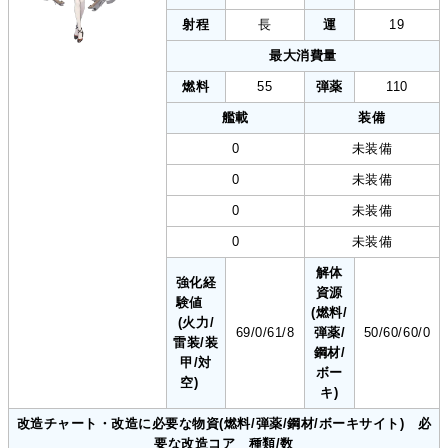
射程
長
運
19
最大消費量
燃料
55
弾薬
110
艦載
装備
0
未装備
0
未装備
0
未装備
0
未装備
解体
強化経
資源
験値
(燃料/
(火力/
69/0/61/8
弾薬/
50/60/60/0
雷装/装
鋼材/
甲/対
ボー
空)
キ)
改造チャート・改造に必要な物資(燃料/弾薬/鋼材/ボーキサイト) 必
要な改造コア 種類/数