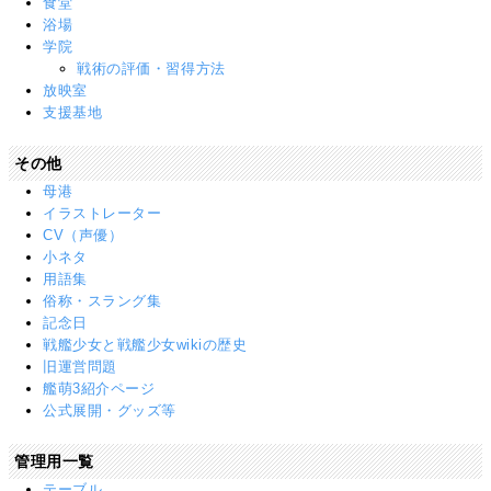
食堂
浴場
学院
戦術の評価・習得方法
放映室
支援基地
その他
母港
イラストレーター
CV（声優）
小ネタ
用語集
俗称・スラング集
記念日
戦艦少女と戦艦少女wikiの歴史
旧運営問題
艦萌3紹介ページ
公式展開・グッズ等
管理用一覧
テーブル