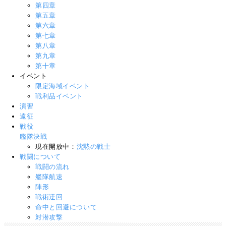
第四章
第五章
第六章
第七章
第八章
第九章
第十章
イベント
限定海域イベント
戦利品イベント
演習
遠征
戦役
艦隊決戦
現在開放中：
沈黙の戦士
戦闘について
戦闘の流れ
艦隊航速
陣形
戦術迂回
命中と回避について
対潜攻撃