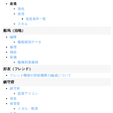
改造
強化
改造
改造条件一覧
スキル
船坞（泊地）
編隊
艦船個別データ
修理
補給
装備
艦種別装備例
好友（フレンド）
フレンド機能や防衛艦隊の編成について
鎮守府
鎮守府
提督アイコン
宿舎
保管室
メダル・勲章