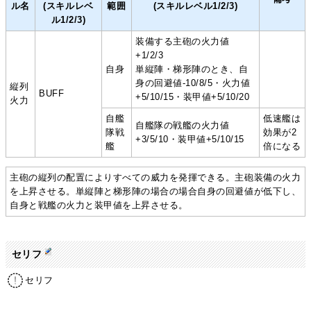
ル名
(スキルレベ
範囲
(スキルレベル1/2/3)
ル1/2/3)
装備する主砲の火力値
+1/2/3
自身
単縦陣・梯形陣のとき、自
身の回避値-10/8/5・火力値
縦列
BUFF
+5/10/15・装甲値+5/10/20
火力
自艦
低速艦は
自艦隊の戦艦の火力値
隊戦
効果が2
+3/5/10・装甲値+5/10/15
艦
倍になる
主砲の縦列の配置によりすべての威力を発揮できる。主砲装備の火力
を上昇させる。単縦陣と梯形陣の場合の場合自身の回避値が低下し、
自身と戦艦の火力と装甲値を上昇させる。
セリフ
セリフ