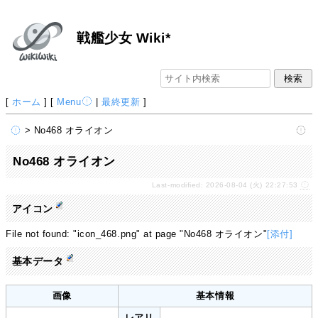
戦艦少女 Wiki*
[
ホーム
] [
Menu
|
最終更新
]
> No468 オライオン
No468 オライオン
Last-modified: 2026-08-04 (火) 22:27:53
アイコン
File not found: "icon_468.png" at page "No468 オライオン"
[添付]
基本データ
画像
基本情報
レアリ