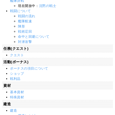
艦隊決戦
現在開放中：
沈黙の戦士
戦闘について
戦闘の流れ
艦隊航速
陣形
戦術迂回
命中と回避について
対潜攻撃
任務(クエスト)
クエスト
活動(ボーナス)
ボーナスの項目について
ショップ
戦利品
資材
基本資材
特殊資材
建造
建造