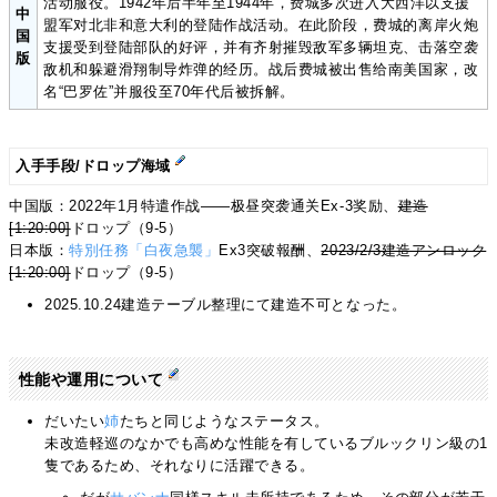
活动服役。1942年后半年至1944年，费城多次进入大西洋以支援
中
盟军对北非和意大利的登陆作战活动。在此阶段，费城的离岸火炮
国
支援受到登陆部队的好评，并有齐射摧毁敌军多辆坦克、击落空袭
版
敌机和躲避滑翔制导炸弹的经历。战后费城被出售给南美国家，改
名“巴罗佐”并服役至70年代后被拆解。
入手手段/ドロップ海域
中国版：2022年1月特遣作战——极昼突袭通关Ex-3奖励、
建造
[1:20:00]
ドロップ（9-5）
日本版：
特別任務「白夜急襲」
Ex3突破報酬、
2023/2/3建造アンロック
[1:20:00]
ドロップ（9-5）
2025.10.24建造テーブル整理にて建造不可となった。
性能や運用について
だいたい
姉
たちと同じようなステータス。
未改造軽巡のなかでも高めな性能を有しているブルックリン級の1
隻であるため、それなりに活躍できる。