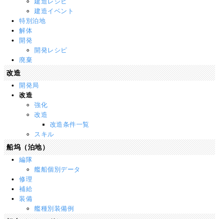
建造レシピ
建造イベント
特別泊地
解体
開発
開発レシピ
廃棄
改造
開発局
改造
強化
改造
改造条件一覧
スキル
船坞（泊地）
編隊
艦船個別データ
修理
補給
装備
艦種別装備例