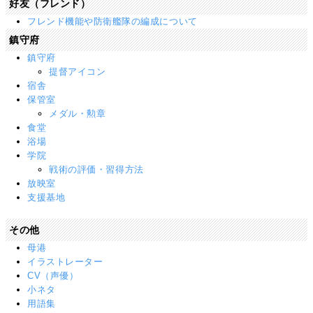
好友（フレンド）
フレンド機能や防衛艦隊の編成について
鎮守府
鎮守府
提督アイコン
宿舎
保管室
メダル・勲章
食堂
浴場
学院
戦術の評価・習得方法
放映室
支援基地
その他
母港
イラストレーター
CV（声優）
小ネタ
用語集