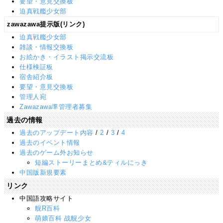
要望・意見交換板
迫真戦艦少女部
zawazawa提示版(リンク)
迫真戦艦少女部
雑談・情報交換板
お絵かき・イラスト掲示交流板
仕様検証板
宿舎紹介板
要望・意見交換板
管理人宛
Zawazawa準管理者募集
過去の情報
過去のアップデート内容
/
2
/
3
/
4
過去のイベント情報
過去のゲーム外お知らせ
短編ストーリーまとめ&ティルにっき
中国版新規要素
リンク
中国語攻略サイト
舰R百科
萌娘百科 战舰少女