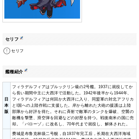
セリフ
セリフ
艦種紹介
フィラデルフィアはブルックリン級の2号艦。1937に就役してか
ら長い期間中主に大西洋で活動した。1942年後半から1944年、
日
フィラデルフィアは何回か大西洋に入り、同盟軍の対北アフリカ
本
とI国への上陸作戦に支援した。岸から離れた大砲の援護は上陸
版
部隊から好評を得た。それに斉射で敵軍のタンクを爆破、空襲の
敵機を撃墜、滑空弾を回避などの好歴を持つ。戦後南米の国に売
却。「バローゾ」に改名し、70年代まで就役し、解体された。
费城是布鲁克林级二号舰，自1937年完工后，长期在大西洋海域