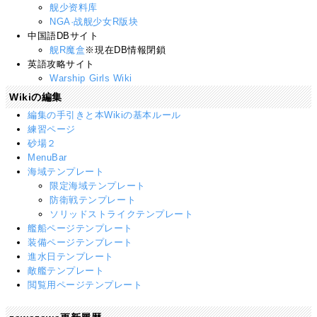
舰少资料库
NGA·战舰少女R版块
中国語DBサイト
舰R魔盒
※現在DB情報閉鎖
英語攻略サイト
Warship Girls Wiki
Wikiの編集
編集の手引きと本Wikiの基本ルール
練習ページ
砂場２
MenuBar
海域テンプレート
限定海域テンプレート
防衛戦テンプレート
ソリッドストライクテンプレート
艦船ページテンプレート
装備ページテンプレート
進水日テンプレート
敵艦テンプレート
閲覧用ページテンプレート