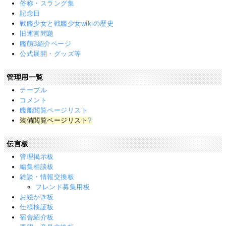
俗称・スラング集
記念日
戦艦少女と戦艦少女wikiの歴史
旧運営問題
艦萌3紹介ページ
公式展開・グッズ等
管理用一覧
テーブル
コメント
艦船閲覧ページリスト
装備閲覧ページリスト
?
伝言板
管理掲示板
編集相談板
雑談・情報交換板
フレンド募集用板
お絵かき板
仕様検証板
宿舎紹介板