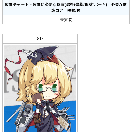
改造チャート・改造に必要な物資(燃料/弾薬/鋼材/ボーキ) 必要な改
造コア 種類/数
未実装
SD