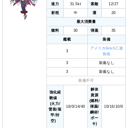
速力
31.5kt
索敵
12/27
射程
中
運
20
最大消費量
燃料
30
弾薬
35
艦載
装備
アメリカ6inch三連
3
装砲
3
装備なし
3
装備なし
装備不可
解体
強化経
資源
験値
(燃料/
(火力/
16/0/14/40
弾薬/
10/16/10/0
雷装/装
鋼材/
甲/対
ボー
空)
キ)