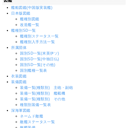
図鑑
艦船図鑑(中国版実装艦)
日本版図鑑
艦種別図鑑
改造艦一覧
艦種別SD一覧
艦種別ステータス一覧
艦種別入手方法一覧
所属団体
国別SD一覧(米英伊ソ)
国別SD一覧(中独日仏)
国別SD一覧(その他)
国別艦種一覧表
衣装図鑑
装備図鑑
装備一覧(種類別) 主砲・副砲
装備一覧(種類別) 艦載機
装備一覧(種類別) その他
種類別装備一覧表
深海軍図鑑
ネームド敵艦
敵艦ステータス一覧
敵艦装備