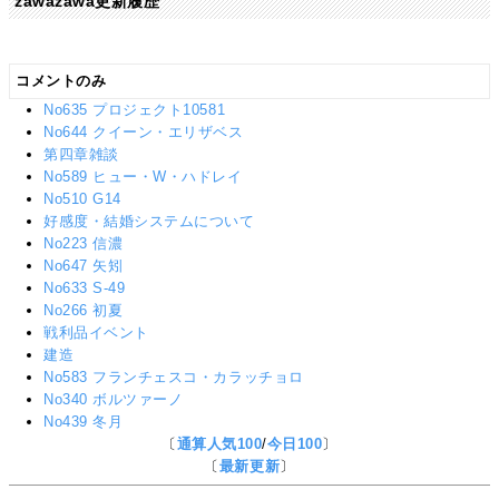
zawazawa更新履歴
コメントのみ
No635 プロジェクト10581
No644 クイーン・エリザベス
第四章雑談
No589 ヒュー・W・ハドレイ
No510 G14
好感度・結婚システムについて
No223 信濃
No647 矢矧
No633 S-49
No266 初夏
戦利品イベント
建造
No583 フランチェスコ・カラッチョロ
No340 ボルツァーノ
No439 冬月
〔
通算人気100
/
今日100
〕
〔
最新更新
〕