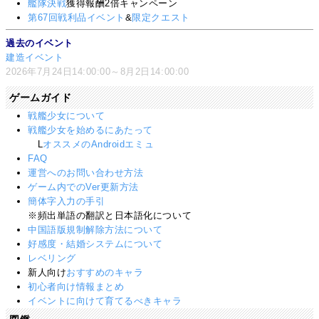
艦隊決戦
獲得報酬2倍キャンペーン
第67回戦利品イベント
&
限定クエスト
過去のイベント
建造イベント
2026年7月24日14:00:00～8月2日14:00:00
ゲームガイド
戦艦少女について
戦艦少女を始めるにあたって
L
オススメのAndroidエミュ
FAQ
運営へのお問い合わせ方法
ゲーム内でのVer更新方法
簡体字入力の手引
※頻出単語の翻訳と日本語化について
中国語版規制解除方法について
好感度・結婚システムについて
レベリング
新人向け
おすすめのキャラ
初心者向け情報まとめ
イベントに向けて育てるべきキャラ