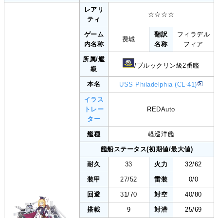
レアリ
☆☆☆☆
ティ
ゲーム
翻訳
フィラデル
费城
内名称
名称
フィア
所属/艦
/ブルックリン級2番艦
級
本名
USS Philadelphia ​(CL-41)
イラス
トレー
REDAuto
ター
艦種
軽巡洋艦
艦船ステータス(初期値/最大値)
耐久
33
火力
32/62
装甲
27/52
雷装
0/0
回避
31/70
対空
40/80
搭載
9
対潜
25/69