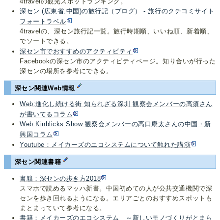
4travelの観光スポットランキング。
深セン (広東省,中国)の旅行記（ブログ） - 旅行のクチコミサイト
フォートラベル
4travelの、深セン旅行記一覧。旅行時期順、いいね順、新着順、
でソートできる。
深セン市でおすすめのアクティビティ
Facebookの深セン市のアクティビティページ。知り合いが行った
深センの場所を参考にできる。
深セン関連Web情報
Web:進化し続ける街 知られざる深圳 観察会メンバーの高須さん
が書いてるコラム
Web:Kinblicks Show 観察会メンバーの高口康太さんの中国・新
興国コラム
Youtube：メイカーズのエコシステムについて触れた講演
深セン関連書籍
書籍：深センの歩き方2018
スマホで読めるマッハ新書。中国初めての人が公共交通機関で深
センを歩き回れるようになる。エリアごとのおすすめスポットも
まとまっていて参考になる。
書籍：メイカーズのエコシステム ～新しいモノづくりがとまら