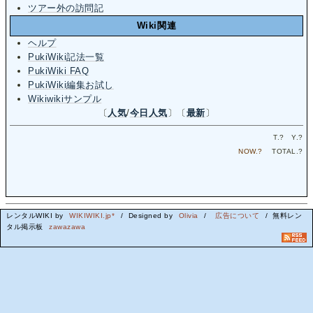
ツアー外の訪問記
Wiki関連
ヘルプ
PukiWiki記法一覧
PukiWiki FAQ
PukiWiki編集お試し
Wikiwikiサンプル
〔
人気
/
今日人気
〕〔
最新
〕
T.
?
Y.
?
NOW.
?
TOTAL.
?
レンタルWIKI by
WIKIWIKI.jp*
/ Designed by
Olivia
/
広告について
/ 無料レン
タル掲示板
zawazawa