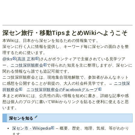
深セン旅行・移動TipsまとめWikiへようこそ
本Wikiは、日本から深センを知るための情報集です。
深センに行く人に情報を提供し、キーワード毎に深センの面白さを整
理するために使います。
@tks
(
高須 正和
)さんがボランティアで主催されている見学ツア
ー、
ニコ技深圳観察会
で得られた知見を主に整理しますが、深センに
関わる情報なら誰でも追記可能です。
ニコ技深圳観察会とは、現地集合現地解散で、参加者がみんなネット
に感想を公開することが前提の、大人の社会科見学です。→
ニコ技深
圳観察会
ニコ技深圳観察会のFacebookグループ
本まとめWikiには、公共性の高い情報を短めに書き、詳細な記事や感
想は個人のブログに書いてWikiからリンクを貼ると便利に使えると思
います。
深センを知る
深セン市 - Wikipedia
-- 概要、歴史、地理、気候、等がわかり
ます。