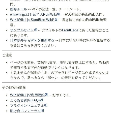
門。
整形ルール
-- Wikiの記法一覧、チートシート。
wikiwikijp:はじめてのPukiWiki
-- FAQ形式のPukiWiki入門。
WIKIWIKI.jp SandBox Wiki*
-- 書き捨て自由のPukiWiki練習
場。
サンプルサイト
-- デフォルトの
FrontPage
にあった情報はここ
にあります。
日本以外からWikiを更新する
-- 日本にいない時にWikiを更新する
場合はこちらを見てください。
ご注意
ページの名前を、英数字5文字、漢字3文字以上にすると、Wiki内
で該当する文字列が自動でリンクになります。
すみませんが深圳の「圳」の字を含むページ名は作成できないよ
うなので、選べるなら「深セン」の表記を使ってください。
その他Wiki情報
WIKIWIKI.jp*利用規約
-- おやくそく。
よくある質問(FAQ)
プラグインマニュアル
助け合いフォーラム