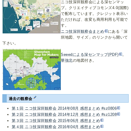
ニコ技深圳観察会による深センマッ
プ。クリエイティブコモンズ4.0(国際)
で配布しています。クレジット表示い
ただければ、改変も商用利用も可能で
す。
ニコ技深圳観察会まとめ
にある「深
圳地図、サイズ」のリンクから開いて
下さい。
Seeedによる深センマップ(PDF)
。
華強北
の地図付き。
過去の観察会
第１回 ニコ技深圳観察会 2014年08月 感想まとめ #sz0806
第２回 ニコ技深圳観察会 2014年12月 感想まとめ #sz1208
第３回 ニコ技深圳観察会 2015年06月 感想まとめ
第４回 ニコ技深圳観察会 2016年04月 感想まとめ