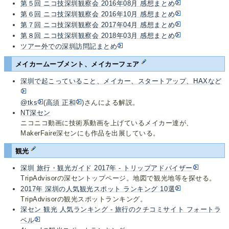
第５回 ニコ技深圳観察会 2016年08月 感想まとめ
第６回 ニコ技深圳観察会 2016年10月 感想まとめ
第７回 ニコ技深圳観察会 2017年04月 感想まとめ
第８回 ニコ技深圳観察会 2018年03月 感想まとめ
ツアー外での深圳訪問記まとめ
メイカームーブメント、メイカーフェア
深圳で起こっていること、メイカー、スタートアップ、HAXなど
@tks
(
高須 正和
)さんによる解説。
NT深セン
ニコニコ動画に技術系動画を上げているメイカー達が、
MakerFaire深センにも作品を出展している。
観光
深圳 旅行・観光ガイド 2017年 - トリップアドバイザー
TripAdvisorの深セントップページ。地図で観光地等を探せる。
2017年 深圳の人気観光スポット ランキング 10選
TripAdvisorの観光スポットランキング。
深セン 観光 人気ランキング - 旅行のクチコミサイト フォートラ
ベル