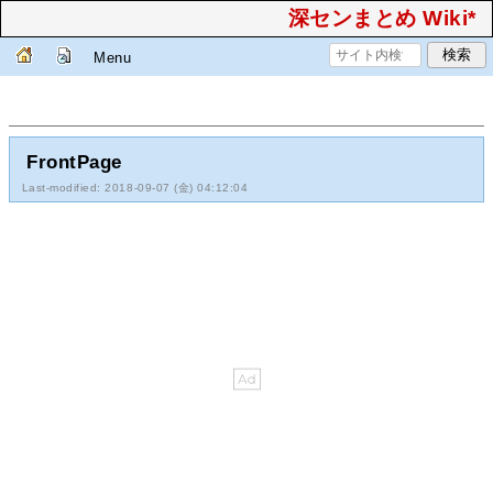
深センまとめ Wiki*
Menu
FrontPage
Last-modified: 2018-09-07 (金) 04:12:04