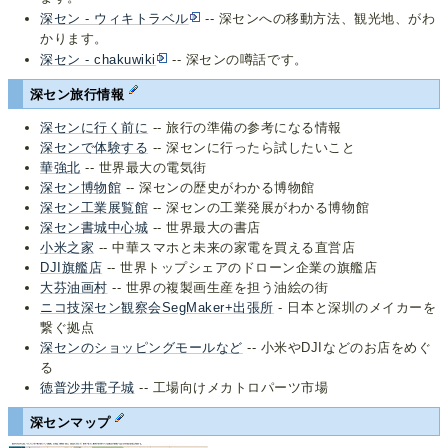
深セン - ウィキトラベル
-- 深センへの移動方法、観光地、がわ
かります。
深セン - chakuwiki
-- 深センの噂話です。
深セン旅行情報
深センに行く前に
-- 旅行の準備の参考になる情報
深センで体験する
-- 深センに行ったら試したいこと
華強北
-- 世界最大の電気街
深セン博物館
-- 深センの歴史がわかる博物館
深セン工業展覧館
-- 深センの工業発展がわかる博物館
深セン書城中心城
-- 世界最大の書店
小米之家
-- 中華スマホと未来の家電を買える直営店
DJI旗艦店
-- 世界トップシェアのドローン企業の旗艦店
大芬油画村
-- 世界の複製画生産を担う油絵の街
ニコ技深セン観察会SegMaker+出張所
- 日本と深圳のメイカーを
繋ぐ拠点
深センのショッピングモールなど
-- 小米やDJIなどのお店をめぐ
る
徳普沙井電子城
-- 工場向けメカトロパーツ市場
深センマップ