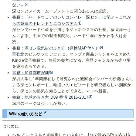
ない～
深センとメイカームーブメントに関心ある人は必読。
書籍：「ハードウェアのシリコンバレー深セン」に学ぶ－これか
らの製造のトレンドとエコシステム
深センでハード生産を手掛けるジェネシス社の社長、藤岡淳一さ
んによる、中国での製造奮闘記。ハード生産にかかわる人は必
読。
書籍：深セン電気街の歩き方（探検MAP付き）
華強北
のビルやフロアごとに、マップと商品ジャンルをまとめた
Kindle電子書籍で、散策の参考になる。商品ジャンルから売り場
を逆引きもできる。
書籍：加速都市深圳
深圳大学に1年間滞在して研究された観察会メンバーの伊藤さんに
よる深センレポート。粒揃いのエピソードと研究者らしい洞察か
ら、深センの熱気を知ることができる。マッハ新書。
書籍：地球の歩き方 D09 香港 2016-2017
深圳のページは少ししか無い。
Wikiの使い方など
はじめに
ヘルプ
-- とりあえず編集したい人向け。1分で読めるPukiWiki入