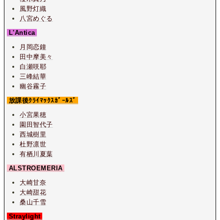
風野灯織
八宮めぐる
L'Antica
月岡恋鐘
田中摩美々
白瀬咲耶
三峰結華
幽谷霧子
放課後ｸﾗｲﾏｯｸｽｶﾞｰﾙｽﾞ
小宮果穂
園田智代子
西城樹里
杜野凛世
有栖川夏葉
ALSTROEMERIA
大崎甘奈
大崎甜花
桑山千雪
Straylight