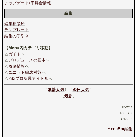
アップデート/不具合情報
編集
編集相談所
テンプレート
編集の手引き
【Menu内カテゴリ移動】
△
ガイド
へ
△
プロデュースの基本
へ
△
攻略情報
へ
△
ユニット編成対策
へ
△
283プロ所属アイドル
へ
〔
累計人気
〕〔
今日人気
〕
〔
最新
〕
NOW.
?
T.
?
Y.
?
TOTAL.
?
MenuBar編集