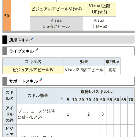
Visual上限
ビジュアルアピールⅥ(☆4)
UP(☆3)
50
Visual
Visual
3.5倍アピール
上限+50
所持スキル
ライブスキル
スキル名
効果
取得Lv
ビジュアルアピールⅣ
Visual2.5倍アピール
初期
サポートスキル
取得Lv/スキルLv
スキ
スキル効果
ル名
1
5
10
20
30
40
50
55
60
65
70
アイ
プロデュース開始時
ドル
1
2
3
に絆+<Lv*5>
の絆
ビジ
ュア