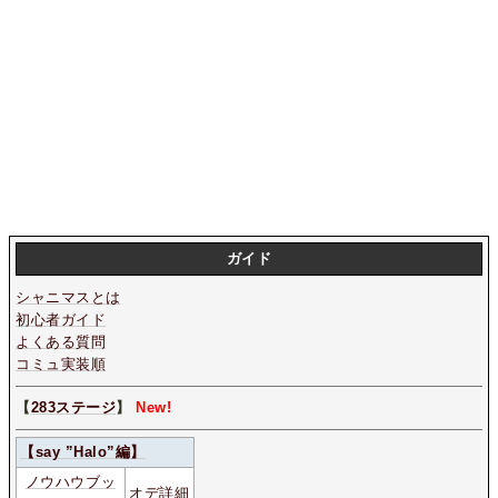
ガイド
シャニマスとは
初心者ガイド
よくある質問
コミュ実装順
【
283ステージ
】
New!
【say ”Halo”編】
ノウハウブッ
オデ詳細