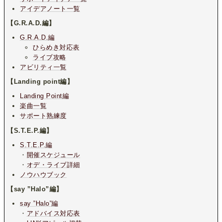
アイデアノート一覧
【G.R.A.D.編】
G.R.A.D.編
ひらめき対応表
ライブ攻略
アビリティ一覧
【Landing point編】
Landing Point編
楽曲一覧
サポート熟練度
【S.T.E.P.編】
S.T.E.P.編
・
開催スケジュール
・
オデ・ライブ詳細
ノウハウブック
【say ”Halo”編】
say ”Halo”編
・
アドバイス対応表