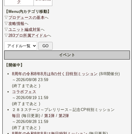
ク
【Menu内カテゴリ移動】
▽
プロデュースの基本
へ
▽
攻略情報
へ
▽
ユニット編成対策
へ
▽
283プロ所属アイドル
へ
イベント
【開催中】
8周年の令和8年8月は8の付く日特別ミッション
(8/8開催分)
～2026/08/08 23:59
(終了まであと
)
コラボフェス
～2026/08/19 11:59
(終了まであと
)
２８３ステージ～プレリリース～記念CP特別ミッション
毎日
(毎日更新) /
第1弾
/
第2弾
～2026/08/28 11:59
(終了まであと
)
8周年の令和8年8月は毎日特別ミッション
(毎日更新)