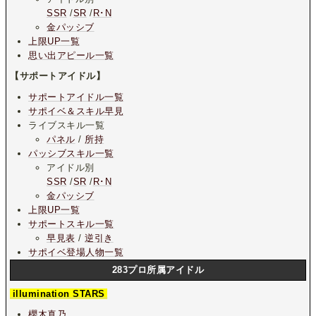
SSR
/
SR
/
R･N
金パッシブ
上限UP一覧
思い出アピール一覧
【サポートアイドル】
サポートアイドル一覧
サポイベ＆スキル早見
ライブスキル一覧
パネル
/
所持
パッシブスキル一覧
アイドル別
SSR
/
SR
/
R･N
金パッシブ
上限UP一覧
サポートスキル一覧
早見表
/
逆引き
サポイベ登場人物一覧
283プロ所属アイドル
illumination STARS
櫻木真乃