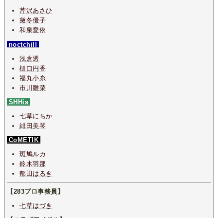
芹沢あさひ
黛冬優子
和泉愛依
noctchill
浅倉透
樋口円香
福丸小糸
市川雛菜
SHHis
七草にちか
緋田美琴
CoMETIK
斑鳩ルカ
鈴木羽那
郁田はるき
【283プロ事務員】
七草はづき