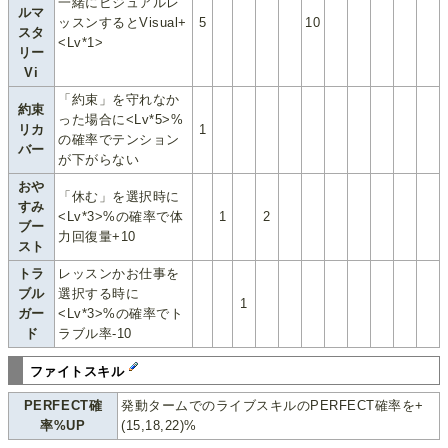
一緒にビジュアルレ
ルマ
ッスンするとVisual+
5
10
スタ
<Lv*1>
リー
Vi
「約束」を守れなか
約束
った場合に<Lv*5>%
リカ
1
の確率でテンション
バー
が下がらない
おや
「休む」を選択時に
すみ
<Lv*3>%の確率で体
1
2
ブー
力回復量+10
スト
トラ
レッスンかお仕事を
ブル
選択する時に
1
ガー
<Lv*3>%の確率でト
ド
ラブル率-10
ファイトスキル
PERFECT確
発動タームでのライブスキルのPERFECT確率を+
率%UP
(15,18,22)%