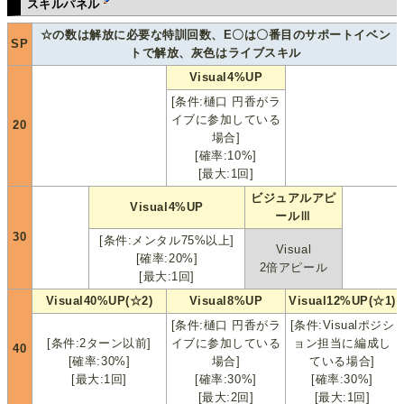
スキルパネル
☆の数は解放に必要な特訓回数、E〇は〇番目のサポートイベン
SP
トで解放、灰色はライブスキル
Visual4%UP
[条件:樋口 円香がラ
イブに参加している
20
場合]
[確率:10%]
[最大:1回]
ビジュアルアピ
Visual4%UP
ールⅢ
30
[条件:メンタル75%以上]
Visual
[確率:20%]
2倍アピール
[最大:1回]
Visual40%UP(☆2)
Visual8%UP
Visual12%UP(☆1)
[条件:樋口 円香がラ
[条件:Visualポジシ
[条件:2ターン以前]
イブに参加している
ョン担当に編成し
40
[確率:30%]
場合]
ている場合]
[最大:1回]
[確率:30%]
[確率:30%]
[最大:2回]
[最大:1回]