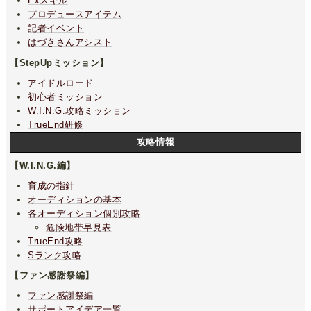
Exスキル
プロデュースアイテム
記者イベント
はづきさんアシスト
【StepUpミッション】
アイドルロード
初心者ミッション
W.I.N.G.攻略ミッション
TrueEnd研修
攻略情報
【W.I.N.G.編】
育成の指針
オーディションの基本
各オーディション個別攻略
危険地帯早見表
TrueEnd攻略
Sランク攻略
【ファン感謝祭編】
ファン感謝祭編
サポートアイデア一覧