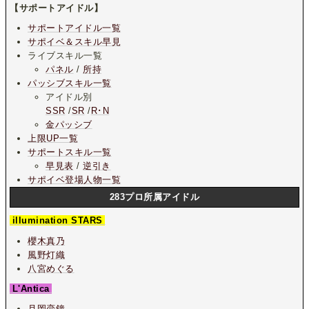
【サポートアイドル】
サポートアイドル一覧
サポイベ＆スキル早見
ライブスキル一覧
パネル
/
所持
パッシブスキル一覧
アイドル別
SSR
/
SR
/
R･N
金パッシブ
上限UP一覧
サポートスキル一覧
早見表
/
逆引き
サポイベ登場人物一覧
283プロ所属アイドル
illumination STARS
櫻木真乃
風野灯織
八宮めぐる
L'Antica
月岡恋鐘