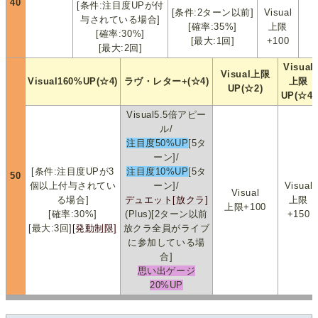
40
[条件:注目度UPが付
[条件:2ターン以前]
Visual
与されている場合]
[確率:35%]
上限
[確率:30%]
[最大:1回]
+100
[最大:2回]
Visual
Visual上限
Visual160%UP(☆4)
ラヴ・レター+(☆4)
上限
UP(☆2)
UP(☆4)
Visual5.5倍アピー
ル/
注目度50%UP
[5タ
ーン]/
[条件:注目度UPが3
注目度10%UP
[5タ
50
個以上付与されてい
ーン]/
Visual
Visual
る場合]
デュエット[放クラ]
上限
上限+100
[確率:30%]
(Plus)[2ターン以前
+150
[最大:3回]
[発動制限]
放クラ全員がライブ
に参加している場
合]
思い出ゲージ
20%UP