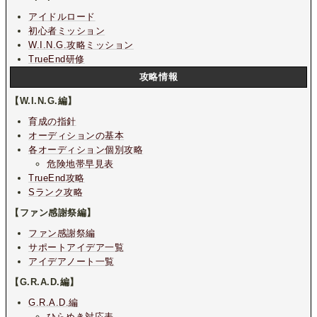
アイドルロード
初心者ミッション
W.I.N.G.攻略ミッション
TrueEnd研修
攻略情報
【W.I.N.G.編】
育成の指針
オーディションの基本
各オーディション個別攻略
危険地帯早見表
TrueEnd攻略
Sランク攻略
【ファン感謝祭編】
ファン感謝祭編
サポートアイデア一覧
アイデアノート一覧
【G.R.A.D.編】
G.R.A.D.編
ひらめき対応表