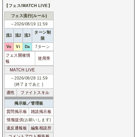
【フェス/MATCH LIVE】
フェス流行(ルール)
～2026/08/19 11:59
ターン制
流1
流2
流3
限
Vo
Vi
Da
7ターン
フェス開催情
使用率
報
MATCH LIVE
～2026/08/28 11:59
(終了まであと
)
適性
ファイトスキル
掲示板／管理板
質問掲示板
雑談掲示板
情報提供
(お願いします)
違反通報板
編集相談所
コメントアウト報告板