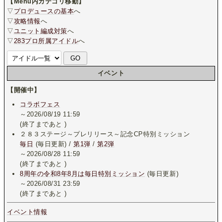
【Menu内カテゴリ移動】
▽
プロデュースの基本
へ
▽
攻略情報
へ
▽
ユニット編成対策
へ
▽
283プロ所属アイドル
へ
イベント
【開催中】
コラボフェス
～2026/08/19 11:59
(終了まであと
)
２８３ステージ～プレリリース～記念CP特別ミッション
毎日
(毎日更新) /
第1弾
/
第2弾
～2026/08/28 11:59
(終了まであと
)
8周年の令和8年8月は毎日特別ミッション
(毎日更新)
～2026/08/31 23:59
(終了まであと
)
イベント情報