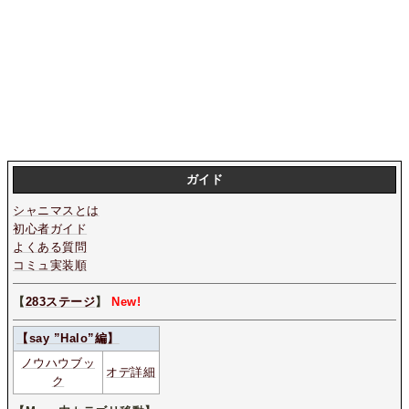
ガイド
シャニマスとは
初心者ガイド
よくある質問
コミュ実装順
【
283ステージ
】
New!
【say ”Halo”編】
ノウハウブッ
オデ詳細
ク