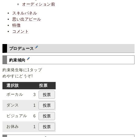
オーディション前
スキルパネル
思い出アピール
特徴
コメント
プロデュース
約束傾向
約束発生毎に1タップ
めやすにどうぞ!
選択肢
投票
ボーカル
3
ダンス
1
ビジュアル
6
お休み
1