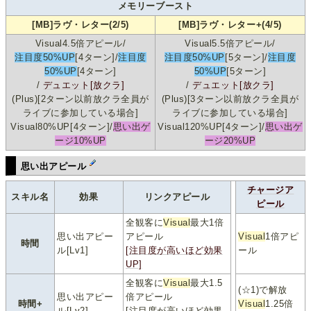
メモリーブースト
[MB]ラヴ・レター(2/5)
[MB]ラヴ・レター+(4/5)
Visual4.5倍アピール/
Visual5.5倍アピール/
注目度50%UP
[4ターン]/
注目度
注目度50%UP
[5ターン]/
注目度
50%UP
[4ターン]
50%UP
[5ターン]
/
デュエット[放クラ]
/
デュエット[放クラ]
(Plus)[2ターン以前放クラ全員が
(Plus)[3ターン以前放クラ全員が
ライブに参加している場合]
ライブに参加している場合]
Visual80%UP[4ターン]/
思い出ゲ
Visual120%UP[4ターン]/
思い出ゲ
ージ10%UP
ージ20%UP
思い出アピール
チャージア
スキル名
効果
リンクアピール
ピール
全観客に
Visual
最大1倍
思い出アピー
アピール
Visual
1倍アピ
時間
ル[Lv1]
[注目度が高いほど効果
ール
UP]
全観客に
Visual
最大1.5
(☆1)で解放
思い出アピー
倍アピール
時間+
Visual
1.25倍
ル[Lv2]
[注目度が高いほど効果