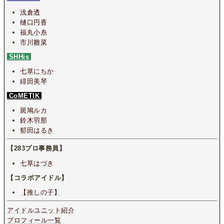
浅倉透
樋口円香
福丸小糸
市川雛菜
SHHis
七草にちか
緋田美琴
CoMETIK
斑鳩ルカ
鈴木羽那
郁田はるき
【283プロ事務員】
七草はづき
【コラボアイドル】
【推しの子】
アイドルユニット紹介
プロフィール一覧