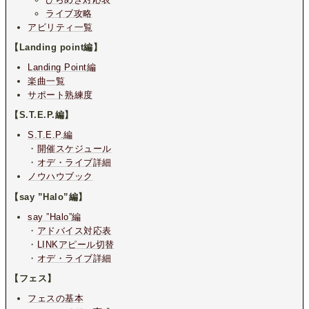
ライブ攻略
アビリティ一覧
【Landing point編】
Landing Point編
楽曲一覧
サポート熟練度
【S.T.E.P.編】
S.T.E.P.編
・
開催スケジュール
・
オデ・ライブ詳細
ノウハウブック
【say ”Halo”編】
say ”Halo”編
・
アドバイス対応表
・
LINKアピール切替
・
オデ・ライブ詳細
【フェス】
フェスの基本