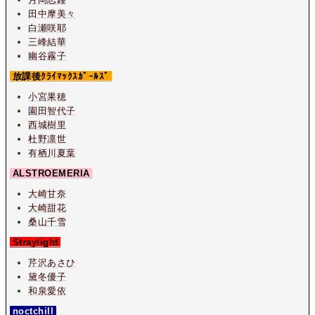
田中摩美々
白瀬咲耶
三峰結華
幽谷霧子
放課後ｸﾗｲﾏｯｸｽｶﾞｰﾙｽﾞ
小宮果穂
園田智代子
西城樹里
杜野凛世
有栖川夏葉
ALSTROEMERIA
大崎甘奈
大崎甜花
桑山千雪
Straylight
芹沢あさひ
黛冬優子
和泉愛依
noctchill