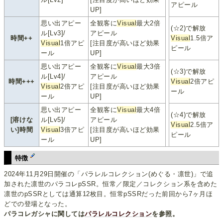
アピール
UP]
思い出アピー
全観客に
Visual
最大2倍
(☆2)で解放
ル[Lv3]/
アピール
時間++
Visual
1.5倍ア
Visual
1倍アピ
[注目度が高いほど効果
ピール
ール
UP]
思い出アピー
全観客に
Visual
最大3倍
(☆3)で解放
ル[Lv4]/
アピール
時間+++
Visual
2倍アピ
Visual
2倍アピ
[注目度が高いほど効果
ール
ール
UP]
思い出アピー
全観客に
Visual
最大4倍
(☆4)で解放
[溶けな
ル[Lv5]/
アピール
Visual
2.5倍ア
い]時間
Visual
3倍アピ
[注目度が高いほど効果
ピール
ール
UP]
特徴
2024年11月29日開催の「パラレルコレクション(めぐる・凛世)」で追
加された凛世のパラコレpSSR。恒常／限定／コレクション系を含めた
凛世のpSSRとしては通算12枚目。恒常pSSRだった前回から7ヶ月ほ
どでの登場となった。
パラコレガシャに関しては
パラレルコレクション
を参照。