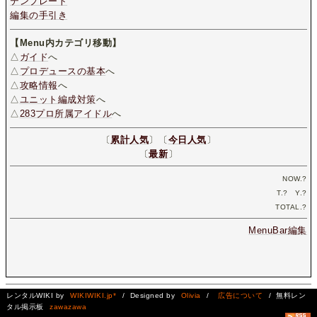
テンプレート
編集の手引き
【Menu内カテゴリ移動】
△
ガイド
へ
△
プロデュースの基本
へ
△
攻略情報
へ
△
ユニット編成対策
へ
△
283プロ所属アイドル
へ
〔
累計人気
〕〔
今日人気
〕
〔
最新
〕
NOW.
?
T.
?
Y.
?
TOTAL.
?
MenuBar編集
レンタルWIKI by
WIKIWIKI.jp*
/ Designed by
Olivia
/
広告について
/ 無料レン
タル掲示板
zawazawa