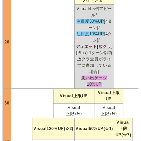
ラヴ・レター
Visual4.5倍アピー
ル/
注目度50%UP
[4タ
ーン]/
注目度10%UP
[4タ
ーン]/
20
デュエット[放クラ]
(Plus)[1ターン以前
放クラ全員がライ
ブに参加している
場合]
思い出ゲージ
10%UP
Visual上限
Visual上限UP
UP
30
Visual
Visual
上限+50
上限+50
Visual
Visual120%UP(☆2)
Visual60%UP(☆1)
上限
UP(☆3)