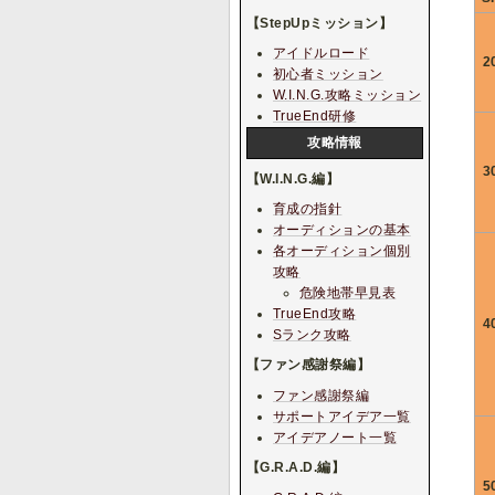
【StepUpミッション】
アイドルロード
2
初心者ミッション
W.I.N.G.攻略ミッション
TrueEnd研修
攻略情報
3
【W.I.N.G.編】
育成の指針
オーディションの基本
各オーディション個別
攻略
危険地帯早見表
TrueEnd攻略
4
Sランク攻略
【ファン感謝祭編】
ファン感謝祭編
サポートアイデア一覧
アイデアノート一覧
【G.R.A.D.編】
5