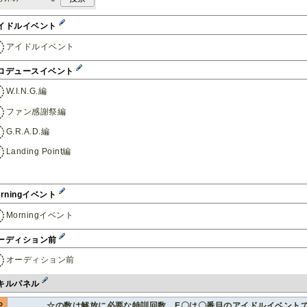
イドルイベント
アイドルイベント
ロデュースイベント
W.I.N.G.編
ファン感謝祭編
G.R.A.D.編
Landing Point編
orningイベント
Morningイベント
ーディション前
オーディション前
キルパネル
P
☆の数は解放に必要な特訓回数、E〇は〇番目のアイドルイベント