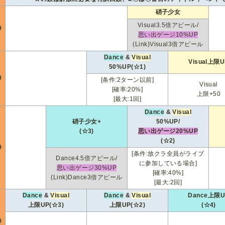
硝子少女
Visual3.5倍アピール/
0
思い出ゲージ10%UP
(Link)Visual3倍アピール
Dance
&
Visual
Visual上限U
50%UP(☆1)
0
[条件:2ターン以前]
Visual
[確率:20%]
上限+50
[最大:1回]
Dance
&
Visual
硝子少女+
50%UP/
(☆3)
思い出ゲージ20%UP
(☆2)
0
[条件:放クラ全員がライブ
Dance4.5倍アピール/
に参加している場合]
思い出ゲージ30%UP
[確率:40%]
(Link)Dance3倍アピール
[最大:2回]
Dance
&
Visual
Dance
&
Visual
Dance上限U
上限UP(☆3)
上限UP(☆2)
(☆4)
0