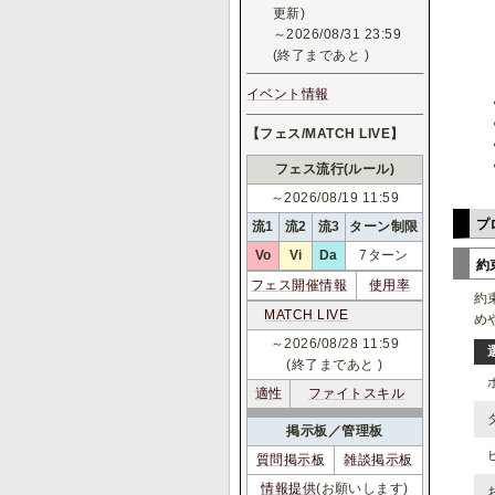
更新)
～2026/08/31 23:59
(終了まであと
)
イベント情報
【フェス/MATCH LIVE】
フェス流行(ルール)
～2026/08/19 11:59
プ
流1
流2
流3
ターン制限
Vo
Vi
Da
7ターン
約
フェス開催情報
使用率
約
MATCH LIVE
め
～2026/08/28 11:59
(終了まであと
)
適性
ファイトスキル
掲示板／管理板
質問掲示板
雑談掲示板
情報提供
(お願いします)