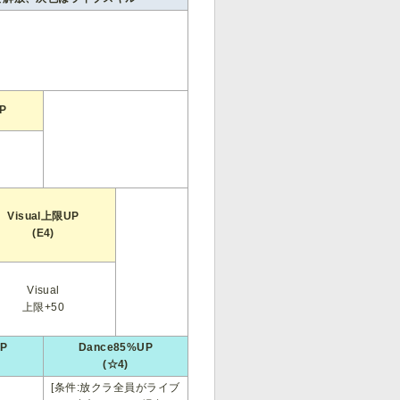
P
Visual上限UP
(E4)
Visual
上限+50
P
Dance85%UP
(☆4)
[条件:放クラ全員がライブ