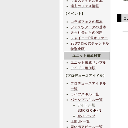
フェスアイドル育成
過去のフェス情報
【イベント】
コ
コラボフェスの基本
フェスツアーズの基本
天井社長からの宿題
シャイニーPRオファー
283プロ公式チャンネル
特別企画
ユニット編成対策
ユニット編成サンプル
アイドル追加順
【プロデュースアイドル】
プロデュースアイドル
一覧
ライブスキル一覧
パッシブスキル一覧
アイドル別
SSR
/
SR
/
R･N
金パッシブ
上限UP一覧
思い出アピール一覧