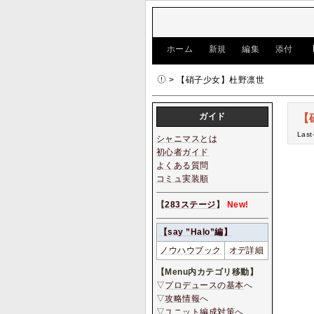
[
ホーム
|
新規
|
編集
|
添付
]
> 【硝子少女】杜野凛世
ガイド
【
Last
シャニマスとは
初心者ガイド
よくある質問
コミュ実装順
【
283ステージ
】
New!
【say ”Halo”編】
ノウハウブック
オデ詳細
【Menu内カテゴリ移動】
▽
プロデュースの基本
へ
▽
攻略情報
へ
▽
ユニット編成対策
へ