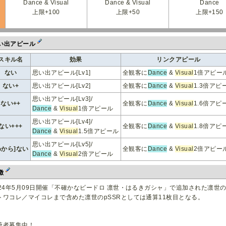
Dance & Visual
Dance & Visual
Dance
上限+100
上限+50
上限+150
い出アピール
スキル名
効果
リンクアピール
ない
思い出アピール[Lv1]
全観客に
Dance
&
Visual
1倍アピー
ない+
思い出アピール[Lv2]
全観客に
Dance
&
Visual
1.3倍アピ
思い出アピール[Lv3]/
ない++
全観客に
Dance
&
Visual
1.6倍アピ
Dance
&
Visual
1倍アピール
思い出アピール[Lv4]/
ない+++
全観客に
Dance
&
Visual
1.8倍アピ
Dance
&
Visual
1.5倍アピール
思い出アピール[Lv5]/
わから]ない
全観客に
Dance
&
Visual
2倍アピー
Dance
&
Visual
2倍アピール
徴
024年5月09日開催「不確かなビードロ 凛世・はるきガシャ」で追加された凛世
トワコレ／マイコレまで含めた凛世のpSSRとしては通算11枚目となる。
筆者募集中！