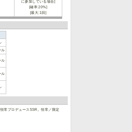
に参加している場合]
[確率:20%]
[最大:1回]
ル
ール
ール
ール
ル
の恒常プロデュースSSR。恒常／限定