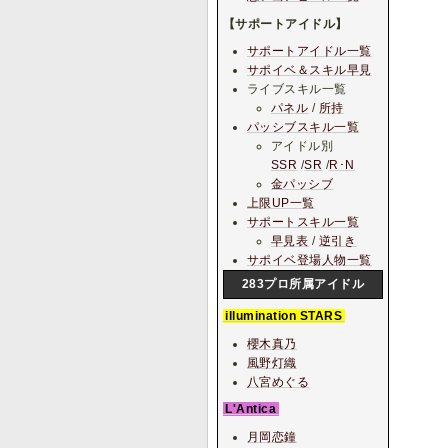
【サポートアイドル】
サポートアイドル一覧
サポイベ＆スキル早見
ライブスキル一覧
パネル
/
所持
パッシブスキル一覧
アイドル別
SSR
/
SR
/
R･N
金パッシブ
上限UP一覧
サポートスキル一覧
早見表
/
逆引き
サポイベ登場人物一覧
283プロ所属アイドル
illumination STARS
櫻木真乃
風野灯織
八宮めぐる
L'Antica
月岡恋鐘