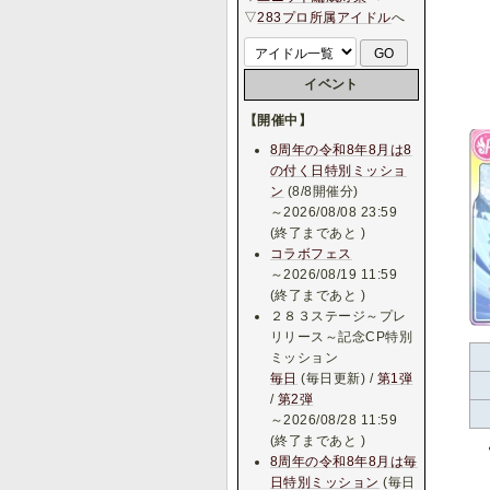
▽
283プロ所属アイドル
へ
イベント
【開催中】
8周年の令和8年8月は8
の付く日特別ミッショ
ン
(8/8開催分)
～2026/08/08 23:59
(終了まであと
)
コラボフェス
～2026/08/19 11:59
(終了まであと
)
２８３ステージ～プレ
リリース～記念CP特別
ミッション
毎日
(毎日更新) /
第1弾
/
第2弾
～2026/08/28 11:59
(終了まであと
)
8周年の令和8年8月は毎
日特別ミッション
(毎日