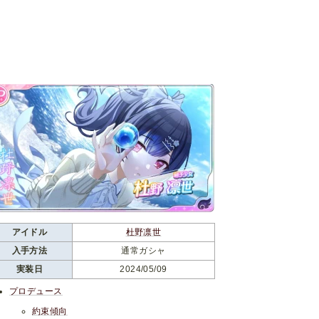
アイドル
杜野凛世
入手方法
通常ガシャ
実装日
2024/05/09
プロデュース
約束傾向