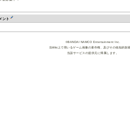
メント
©BANDAI NAMCO Entertainment Inc.
当Wiki上で用いるゲーム画像の著作権、及びその他知的財
当該サービスの提供元に帰属します。