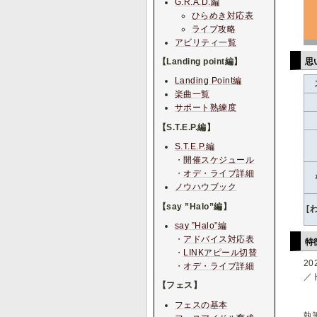
G.R.A.D.編
ひらめき対応表
ライブ攻略
アビリティ一覧
思
【Landing point編】
Landing Point編
楽曲一覧
サポート熟練度
【S.T.E.P.編】
S.T.E.P.編
・
開催スケジュール
・
オデ・ライブ詳細
ノウハウブック
【say ”Halo”編】
[
say ”Halo”編
・
アドバイス対応表
特
・
LINKアピール切替
2
・
オデ・ライブ詳細
／
【フェス】
フェスの基本
執