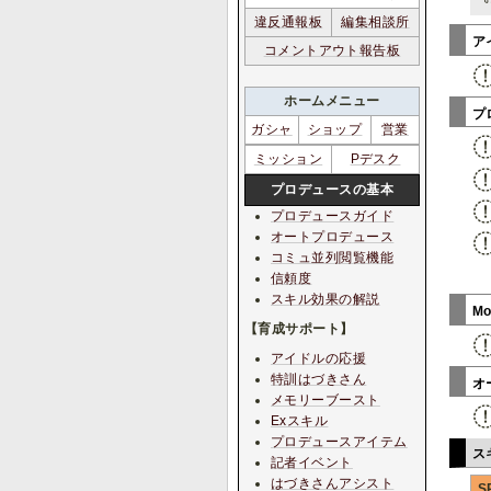
違反通報板
編集相談所
ア
コメントアウト報告板
ホームメニュー
プ
ガシャ
ショップ
営業
ミッション
Pデスク
プロデュースの基本
プロデュースガイド
オートプロデュース
コミュ並列閲覧機能
信頼度
スキル効果の解説
M
【育成サポート】
アイドルの応援
特訓はづきさん
オ
メモリーブースト
Exスキル
プロデュースアイテム
ス
記者イベント
はづきさんアシスト
S