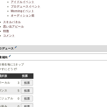
アイドルイベント
プロデュースイベント
Morningイベント
オーディション前
スキルパネル
思い出アピール
特徴
コメント
ロデュース
束傾向
束発生毎に1タップ
やすにどうぞ!
選択肢
投票
ボーカル
3
ダンス
5
ビジュアル
0
お休み
0