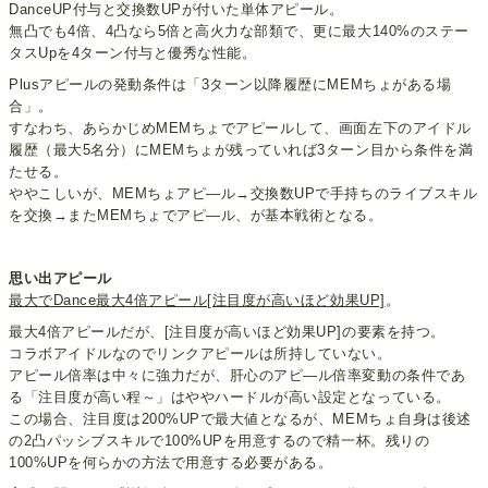
DanceUP付与と交換数UPが付いた単体アピール。
無凸でも4倍、4凸なら5倍と高火力な部類で、更に最大140%のステー
タスUpを4ターン付与と優秀な性能。
Plusアピールの発動条件は「3ターン以降履歴にMEMちょがある場
合」。
すなわち、あらかじめMEMちょでアピールして、画面左下のアイドル
履歴（最大5名分）にMEMちょが残っていれば3ターン目から条件を満
たせる。
ややこしいが、MEMちょアピ―ル→交換数UPで手持ちのライブスキル
を交換→またMEMちょでアピ―ル、が基本戦術となる。
思い出アピール
最大でDance最大4倍アピール[注目度が高いほど効果UP]
。
最大4倍アピールだが、[注目度が高いほど効果UP]の要素を持つ。
コラボアイドルなのでリンクアピールは所持していない。
アピール倍率は中々に強力だが、肝心のアピ―ル倍率変動の条件であ
る「注目度が高い程～」はややハードルが高い設定となっている。
この場合、注目度は200%UPで最大値となるが、MEMちょ自身は後述
の2凸パッシブスキルで100%UPを用意するので精一杯。残りの
100%UPを何らかの方法で用意する必要がある。