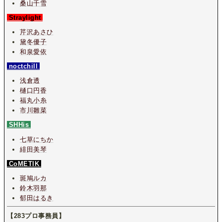
桑山千雪
Straylight
芹沢あさひ
黛冬優子
和泉愛依
noctchill
浅倉透
樋口円香
福丸小糸
市川雛菜
SHHis
七草にちか
緋田美琴
CoMETIK
斑鳩ルカ
鈴木羽那
郁田はるき
【283プロ事務員】