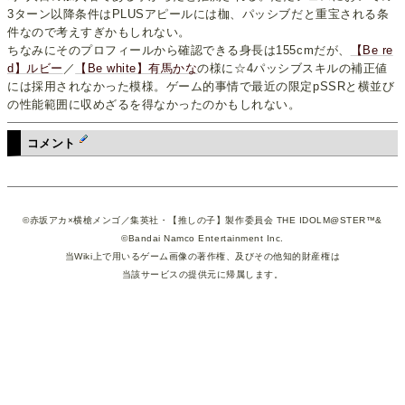
3ターン以降条件はPLUSアピールには枷、パッシブだと重宝される条
件なので考えすぎかもしれない。
ちなみにそのプロフィールから確認できる身長は155cmだが、
【Be re
d】ルビー
／
【Be white】有馬かな
の様に☆4パッシブスキルの補正値
には採用されなかった模様。ゲーム的事情で最近の限定pSSRと横並び
の性能範囲に収めざるを得なかったのかもしれない。
コメント
©赤坂アカ×横槍メンゴ／集英社・【推しの子】製作委員会 THE IDOLM@STER™&
©Bandai Namco Entertainment Inc.
当Wiki上で用いるゲーム画像の著作権、及びその他知的財産権は
当該サービスの提供元に帰属します。