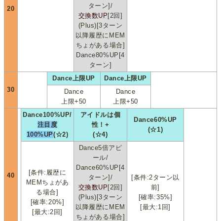
ターン]/
20
交換数UP
[2回]
(Plus)[3ターン
以降履歴にMEM
ちょがある場合]
Dance80%UP[4
ターン]
Dance上限UP
Dance上限UP
30
Dance
Dance
上限+50
上限+50
Dance100%UP/
アイドルは個
Dance60%UP
注目度
性！+
(☆1)
100%UP
(☆2)
(☆4)
Dance5倍アピ
ール/
Dance60%UP[4
[条件:履歴に
40
ターン]/
[条件:2ターン以
MEMちょがあ
交換数UP
[2回]
前]
る場合]
(Plus)[3ターン
[確率:35%]
[確率:20%]
以降履歴にMEM
[最大:1回]
[最大:2回]
ちょがある場合]