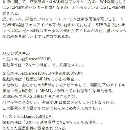
育成に関して、感謝祭編・GRAD編はプレイ不可な為、WING編もしく
はSTEP編でのセンター育成となるが、どちらかといえばSTEP編が推
奨される。
思い出レベル関連のプロデュースアイテムは希少価値が高いこと、ま
たWING編はフェスアイドル育成には向いておらず、STEP編で思い出
レベル3以上かつ基礎ステータスの優れたアイドルの方が、思い出レベ
ルの差を考慮した上でも強力である為。
パッシブスキル
１凸スキルは
Dance60%UP
。
発動条件は「2ターン以前」で、凡庸なスキル。
２凸スキルは
Dance100%UP/注目度100%UP
。
発動条件は「履歴にMEMちょがある場合」。
すなわち、あらかじめMEMちょでアピールして、画面左下のアイドル
履歴（最大5名分）にMEMちょが残っていれば条件を満たせる。
確率20％で最大2回発動とそこそこな性能。
バフ倍率こそ高いが、注目度UPは単にデメリットにもなり得る。
この要素をどう活かすのかはあらかじめ考えておきたい。
4凸スキルは
Dance150%UP
。
発動条件は「3ターン以降履歴にMEMちょがある場合」。
またまた履歴条件が設定されている。