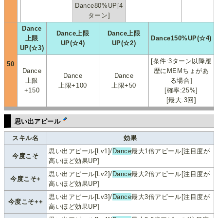
Dance80%UP[4
ターン]
Dance
Dance上限
Dance上限
上限
Dance150%UP(☆4)
UP(☆4)
UP(☆2)
UP(☆3)
[条件:3ターン以降履
50
Dance
歴にMEMちょがあ
Dance
Dance
上限
る場合]
上限+100
上限+50
+150
[確率:25%]
[最大:3回]
思い出アピール
スキル名
効果
思い出アピール[Lv1]/
Dance
最大1倍アピール[注目度が
今度こそ
高いほど効果UP]
思い出アピール[Lv2]/
Dance
最大2倍アピール[注目度が
今度こそ+
高いほど効果UP]
思い出アピール[Lv3]/
Dance
最大3倍アピール[注目度が
今度こそ++
高いほど効果UP]