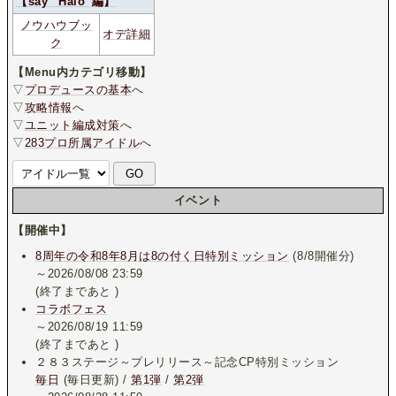
【say ”Halo”編】
ノウハウブッ
オデ詳細
ク
【Menu内カテゴリ移動】
▽
プロデュースの基本
へ
▽
攻略情報
へ
▽
ユニット編成対策
へ
▽
283プロ所属アイドル
へ
イベント
【開催中】
8周年の令和8年8月は8の付く日特別ミッション
(8/8開催分)
～2026/08/08 23:59
(終了まであと
)
コラボフェス
～2026/08/19 11:59
(終了まであと
)
２８３ステージ～プレリリース～記念CP特別ミッション
毎日
(毎日更新) /
第1弾
/
第2弾