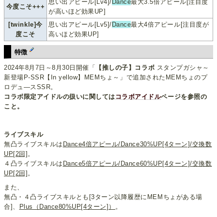
思い出アピール[Lv4]/
Dance
最大3.5倍アピール[注目度
今度こそ+++
が高いほど効果UP]
[twinkle]今
思い出アピール[Lv5]/
Dance
最大4倍アピール[注目度が
度こそ
高いほど効果UP]
特徴
2024年8月7日～8月30日開催「
【推しの子】コラボ
スタンプガシャ～
新登場P-SSR【In yellow】MEMちょ～」で追加されたMEMちょのプ
ロデュ―スSSR。
コラボ限定アイドルの扱いに関しては
コラボアイドル
ページを参照の
こと。
ライブスキル
無凸ライブスキルは
Dance4倍アピール/Dance30%UP[4ターン]/交換数
UP[2回]
。
４凸ライブスキルは
Dance5倍アピール/Dance60%UP[4ターン]/交換数
UP[2回]
。
また、
無凸・４凸ライブスキルとも[3ターン以降履歴にMEMちょがある場
合]、
Plus（Dance80%UP[4ターン]）
。