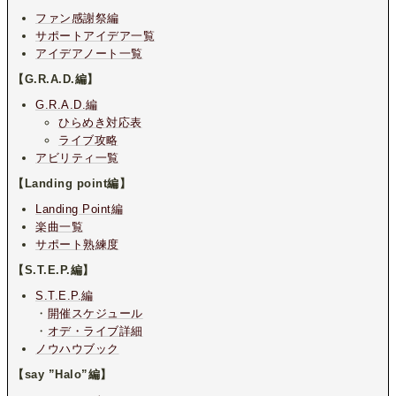
ファン感謝祭編
サポートアイデア一覧
アイデアノート一覧
【G.R.A.D.編】
G.R.A.D.編
ひらめき対応表
ライブ攻略
アビリティ一覧
【Landing point編】
Landing Point編
楽曲一覧
サポート熟練度
【S.T.E.P.編】
S.T.E.P.編
・
開催スケジュール
・
オデ・ライブ詳細
ノウハウブック
【say ”Halo”編】