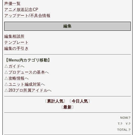
声優一覧
アニメ放送記念CP
アップデート/不具合情報
編集
編集相談所
テンプレート
編集の手引き
【Menu内カテゴリ移動】
△
ガイド
へ
△
プロデュースの基本
へ
△
攻略情報
へ
△
ユニット編成対策
へ
△
283プロ所属アイドル
へ
〔
累計人気
〕〔
今日人気
〕
〔
最新
〕
NOW.
?
T.
?
Y.
?
TOTAL.
?