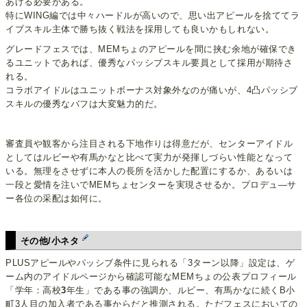
あげる必要がある。
特にWING編では中々ハードルが高いので、思い出アピールを捨ててラ
イブスキル主体で勝ち抜く戦法を採用しても良いかもしれない。
グレードフェスでは、MEMちょのアピールを間に挟む余地が確保でき
るユニットであれば、優秀なパッシブスキル要員として採用が期待さ
れる。
コラボアイドルはユニットボーナス対象外なのが痛いが、4凸パッシブ
スキルの優秀なバフは大変魅力的だ。
審査員や観客から注目される下地作りは得意だが、センターアイドル
としてはルビーや有馬かなと比べて実力が発揮しづらい性能となって
いる。無理をさせずに本人の長所を活かした配置にするか、あるいは
一段と愛情を注いでMEMちょセンターを実現させるか。プロデュ―サ
ー各位の采配は如何に。
その他/小ネタ
PLUSアピールやパッシブ条件に見られる「3ターン以降」設定は、ゲ
ーム内のアイドルページから確認可能なMEMちょの公表プロフィール
「学年：高校
3
年生」である事の強調か、ルビー、有馬かなに続くB小
町3人目の加入者である事からだと推測される。ただフェスにおいての