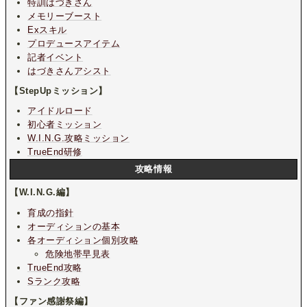
特訓はづきさん
メモリーブースト
Exスキル
プロデュースアイテム
記者イベント
はづきさんアシスト
【StepUpミッション】
アイドルロード
初心者ミッション
W.I.N.G.攻略ミッション
TrueEnd研修
攻略情報
【W.I.N.G.編】
育成の指針
オーディションの基本
各オーディション個別攻略
危険地帯早見表
TrueEnd攻略
Sランク攻略
【ファン感謝祭編】