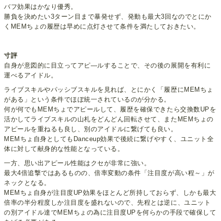
バフ効果はかなり優秀。
勝負を決めたい3ターン目まで暴発せず、発動も最大3回なのでとにか
くMEMちょの履歴は早めに点灯させて条件を満たしておきたい。
寸評
自身が意図的に目立ってアピ―ルすることで、その後の展開を有利に
運べるアイドル。
ライブスキルやパッシブスキルを見れば、とにかく「履歴にMEMちょ
がある」という条件でほぼ統一されているのが分かる。
何が何でもMEMちょでアピールして、履歴を確保できたら交換数UPを
活かしてライブスキルの山札をどんどん回転させて、またMEMちょの
アピールを重ねるも良し、別のアイドルに繋げても良い。
MEMちょ自身としてもDanceup効果で後続に繋げやすく、ユニット全
体に対して献身的な性能となっている。
一方、思い出アピール性能はクセが非常に強い。
最大4倍追撃ではあるものの、倍率変動の条件「注目度が高い程～」が
ネックとなる。
MEMちょ自身が注目度UP効果をほとんど所持しておらず、しかも最大
倍率の半分程度しか注目度を盛れないので、先程とは逆に、ユニット
の別アイドル達でMEMちょの為に注目度UPを何らかの手段で確保して