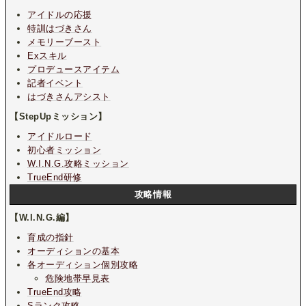
アイドルの応援
特訓はづきさん
メモリーブースト
Exスキル
プロデュースアイテム
記者イベント
はづきさんアシスト
【StepUpミッション】
アイドルロード
初心者ミッション
W.I.N.G.攻略ミッション
TrueEnd研修
攻略情報
【W.I.N.G.編】
育成の指針
オーディションの基本
各オーディション個別攻略
危険地帯早見表
TrueEnd攻略
Sランク攻略