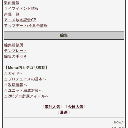
楽曲情報
ライブイベント情報
声優一覧
アニメ放送記念CP
アップデート/不具合情報
編集
編集相談所
テンプレート
編集の手引き
【Menu内カテゴリ移動】
△
ガイド
へ
△
プロデュースの基本
へ
△
攻略情報
へ
△
ユニット編成対策
へ
△
283プロ所属アイドル
へ
〔
累計人気
〕〔
今日人気
〕
〔
最新
〕
NOW.
?