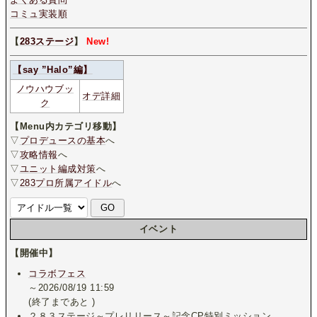
コミュ実装順
【
283ステージ
】
New!
【say ”Halo”編】
ノウハウブッ
オデ詳細
ク
【Menu内カテゴリ移動】
▽
プロデュースの基本
へ
▽
攻略情報
へ
▽
ユニット編成対策
へ
▽
283プロ所属アイドル
へ
イベント
【開催中】
コラボフェス
～2026/08/19 11:59
(終了まであと
)
２８３ステージ～プレリリース～記念CP特別ミッション