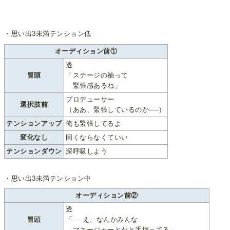
・思い出3未満テンション低
オーディション前①
透
冒頭
「ステージの袖って
緊張感あるね」
プロデューサー
選択肢前
（ああ、緊張しているのか──）
テンションアップ
俺も緊張してるよ
変化なし
固くならなくていい
テンションダウン
深呼吸しよう
・思い出3未満テンション中
オーディション前②
透
冒頭
「──え、なんかみんな
マネージャーとかと手握ってる」