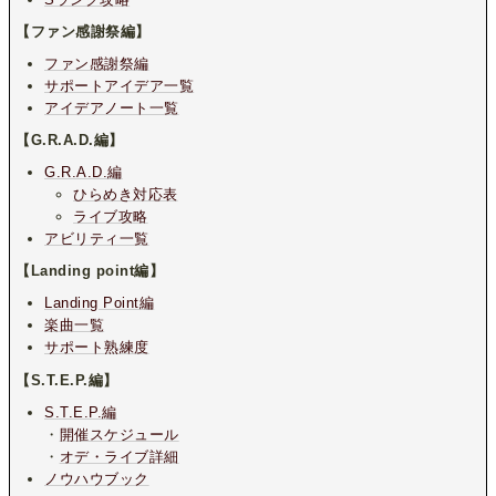
【ファン感謝祭編】
ファン感謝祭編
サポートアイデア一覧
アイデアノート一覧
【G.R.A.D.編】
G.R.A.D.編
ひらめき対応表
ライブ攻略
アビリティ一覧
【Landing point編】
Landing Point編
楽曲一覧
サポート熟練度
【S.T.E.P.編】
S.T.E.P.編
・
開催スケジュール
・
オデ・ライブ詳細
ノウハウブック