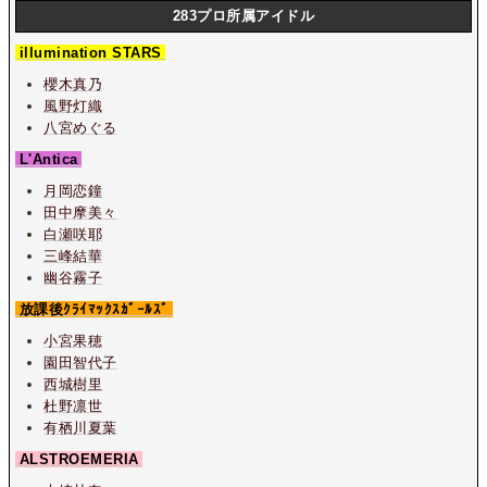
283プロ所属アイドル
illumination STARS
櫻木真乃
風野灯織
八宮めぐる
L'Antica
月岡恋鐘
田中摩美々
白瀬咲耶
三峰結華
幽谷霧子
放課後ｸﾗｲﾏｯｸｽｶﾞｰﾙｽﾞ
小宮果穂
園田智代子
西城樹里
杜野凛世
有栖川夏葉
ALSTROEMERIA