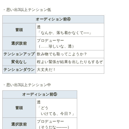
・思い出3以上テンション低
オーディション前④
透
冒頭
「なんか、落ち着かなくて──」
プロデューサー
選択肢前
（……珍しいな、透）
テンションアップ
飲み物でも取ってこようか？
変化なし
程よい緊張が結果を出したりもするぞ
テンションダウン
大丈夫だ！
・思い出3以上テンション中
オーディション前⑤
透
冒頭
「どう
いけてる、今日？」
プロデューサー
選択肢前
（そうだな────）