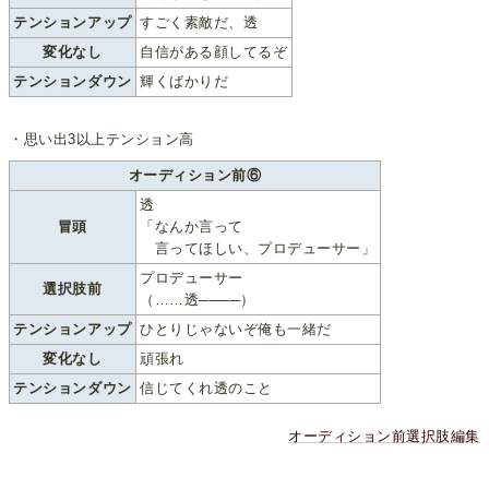
テンションアップ
すごく素敵だ、透
変化なし
自信がある顔してるぞ
テンションダウン
輝くばかりだ
・思い出3以上テンション高
オーディション前⑥
透
冒頭
「なんか言って
言ってほしい、プロデューサー」
プロデューサー
選択肢前
（……透────）
テンションアップ
ひとりじゃないぞ俺も一緒だ
変化なし
頑張れ
テンションダウン
信じてくれ透のこと
オーディション前選択肢編集