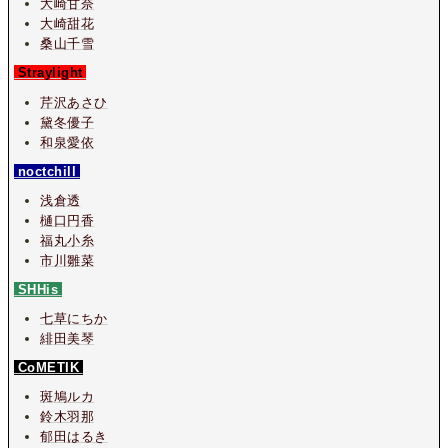
大崎甘奈
大崎甜花
桑山千雪
Straylight
芹沢あさひ
黛冬優子
和泉愛依
noctchill
浅倉透
樋口円香
福丸小糸
市川雛菜
SHHis
七草にちか
緋田美琴
CoMETIK
斑鳩ルカ
鈴木羽那
郁田はるき