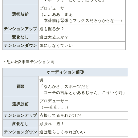
プロデューサー
選択肢前
（……ああ、まぁ
本番前は緊張もマックスだろうからな──）
テンションアップ
透も握るか？
変化なし
透は大丈夫か？
テンションダウン
気にしなくていい
・思い出3未満テンション高
オーディション前③
透
冒頭
「なんかさ、スポーツだと
コーチの言葉とかあるじゃん、こういう時」
プロデューサー
選択肢前
（──ああ……）
テンションアップ
応援してるそれだけだ
変化なし
頑張れ、透！
テンションダウン
透は透らしくやればいい