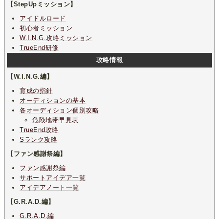
【StepUpミッション】
アイドルロード
初心者ミッション
W.I.N.G.攻略ミッション
TrueEnd研修
攻略情報
【W.I.N.G.編】
育成の指針
オーディションの基本
各オーディション個別攻略
危険地帯早見表
TrueEnd攻略
Sランク攻略
【ファン感謝祭編】
ファン感謝祭編
サポートアイデア一覧
アイデアノート一覧
【G.R.A.D.編】
G.R.A.D.編