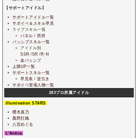
【サポートアイドル】
サポートアイドル一覧
サポイベ＆スキル早見
ライブスキル一覧
パネル
/
所持
パッシブスキル一覧
アイドル別
SSR
/
SR
/
R･N
金パッシブ
上限UP一覧
サポートスキル一覧
早見表
/
逆引き
サポイベ登場人物一覧
283プロ所属アイドル
illumination STARS
櫻木真乃
風野灯織
八宮めぐる
L'Antica