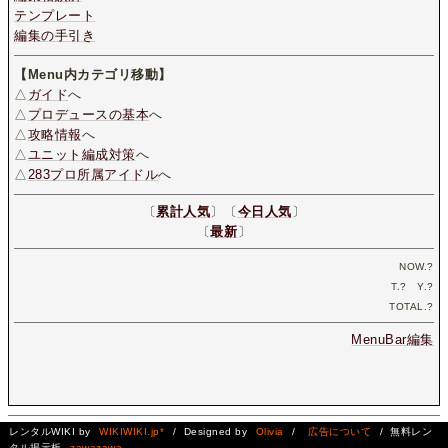
テンプレート
編集の手引き
【Menu内カテゴリ移動】
△
ガイド
へ
△
プロデュースの基本
へ
△
攻略情報
へ
△
ユニット編成対策
へ
△
283プロ所属アイドル
へ
〔
累計人気
〕〔
今日人気
〕
〔
最新
〕
NOW.
?
T.
?
Y.
?
TOTAL.
?
MenuBar編集
レンタルWIKI by
WIKIWIKI.jp*
/ Designed by
Olivia
/
広告について
/ 無料レン
タル掲示板
zawazawa