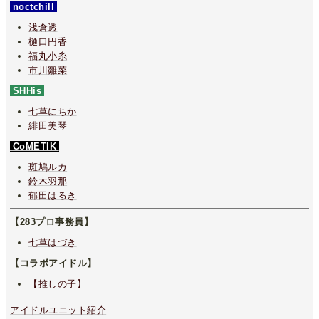
noctchill
浅倉透
樋口円香
福丸小糸
市川雛菜
SHHis
七草にちか
緋田美琴
CoMETIK
斑鳩ルカ
鈴木羽那
郁田はるき
【283プロ事務員】
七草はづき
【コラボアイドル】
【推しの子】
アイドルユニット紹介