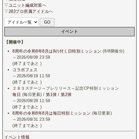
▽
ユニット編成対策
へ
▽
283プロ所属アイドル
へ
イベント
【開催中】
8周年の令和8年8月は8の付く日特別ミッション
(8/8開催分)
～2026/08/08 23:59
(終了まであと
)
コラボフェス
～2026/08/19 11:59
(終了まであと
)
２８３ステージ～プレリリース～記念CP特別ミッション
毎日
(毎日更新) /
第1弾
/
第2弾
～2026/08/28 11:59
(終了まであと
)
8周年の令和8年8月は毎日特別ミッション
(毎日更新)
～2026/08/31 23:59
(終了まであと
)
イベント情報