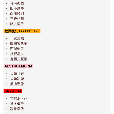
月岡恋鐘
田中摩美々
白瀬咲耶
三峰結華
幽谷霧子
放課後ｸﾗｲﾏｯｸｽｶﾞｰﾙｽﾞ
小宮果穂
園田智代子
西城樹里
杜野凛世
有栖川夏葉
ALSTROEMERIA
大崎甘奈
大崎甜花
桑山千雪
Straylight
芹沢あさひ
黛冬優子
和泉愛依