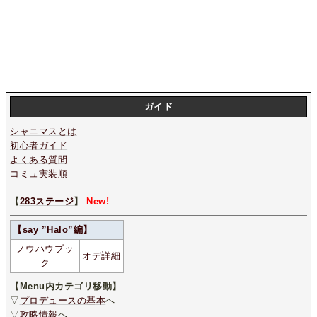
ガイド
シャニマスとは
初心者ガイド
よくある質問
コミュ実装順
【
283ステージ
】
New!
【say ”Halo”編】
ノウハウブッ
オデ詳細
ク
【Menu内カテゴリ移動】
▽
プロデュースの基本
へ
▽
攻略情報
へ