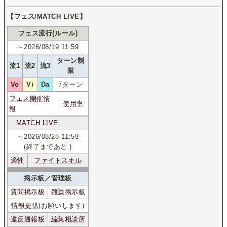
【フェス/MATCH LIVE】
フェス流行(ルール)
～2026/08/19 11:59
ターン制
流1
流2
流3
限
Vo
Vi
Da
7ターン
フェス開催情
使用率
報
MATCH LIVE
～2026/08/28 11:59
(終了まであと
)
適性
ファイトスキル
掲示板／管理板
質問掲示板
雑談掲示板
情報提供
(お願いします)
違反通報板
編集相談所