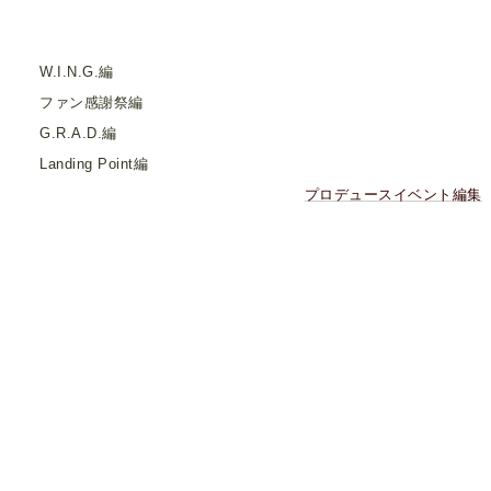
W.I.N.G.編
ファン感謝祭編
G.R.A.D.編
Landing Point編
プロデュースイベント編集