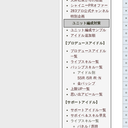
×
シャイニーPRオファー
283プロ公式チャンネル
×
特別企画
×
ユニット編成対策
×
ユニット編成サンプル
○
アイドル追加順
○
【プロデュースアイドル】
○
プロデュースアイドル
○
一覧
ライブスキル一覧
○
パッシブスキル一覧
○
アイドル別
○
SSR
/
SR
/
R･N
金パッシブ
○
上限UP一覧
○
思い出アピール一覧
○
【サポートアイドル】
×
サポートアイドル一覧
○
サポイベ＆スキル早見
ライブスキル一覧
○
パネル
/
所持