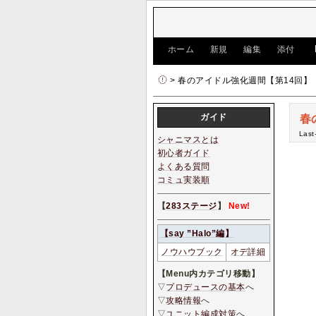
[
ホーム
|
新規
|
編集
|
添付
]
> 春のアイドル強化週間【第14回】
ガイド
春
Last
シャニマスとは
初心者ガイド
よくある質問
コミュ実装順
【
283ステージ
】
New!
【say ”Halo”編】
ノウハウブック
オデ詳細
【Menu内カテゴリ移動】
▽
プロデュースの基本
へ
▽
攻略情報
へ
▽
ユニット編成対策
へ