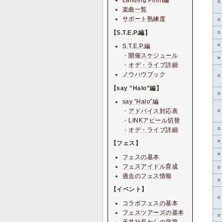
Landing Point編
○
楽曲一覧
サポート熟練度
○
○
【S.T.E.P.編】
×
S.T.E.P.編
・
開催スケジュール
×
・
オデ・ライブ詳細
ノウハウブック
○
【say ”Halo”編】
○
say ”Halo”編
○
・
アドバイス対応表
・
LINKアピール切替
○
・
オデ・ライブ詳細
×
【フェス】
×
フェスの基本
フェスアイドル育成
○
過去のフェス情報
○
【イベント】
○
コラボフェスの基本
フェスツアーズの基本
○
天井社長からの宿題