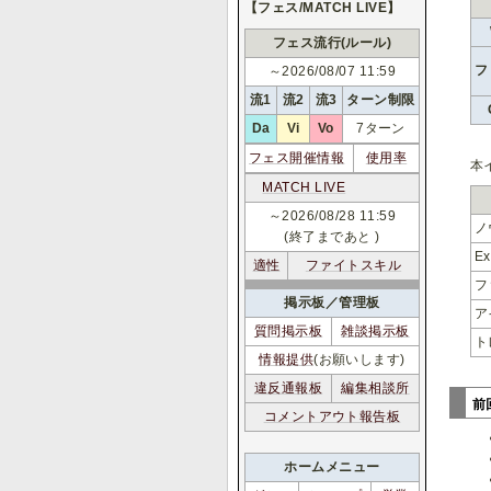
【フェス/MATCH LIVE】
フェス流行(ルール)
フ
～2026/08/07 11:59
流1
流2
流3
ターン制限
Da
Vi
Vo
7ターン
フェス開催情報
使用率
本
MATCH LIVE
～2026/08/28 11:59
ノ
(終了まであと
)
E
適性
ファイトスキル
フ
掲示板／管理板
ア
質問掲示板
雑談掲示板
ト
情報提供
(お願いします)
違反通報板
編集相談所
前
コメントアウト報告板
ホームメニュー