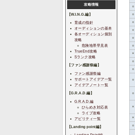
攻略情報
○
○
【W.I.N.G.編】
○
育成の指針
オーディションの基本
○
各オーディション個別
○
攻略
危険地帯早見表
○
TrueEnd攻略
×
Sランク攻略
○
【ファン感謝祭編】
○
ファン感謝祭編
サポートアイデア一覧
○
アイデアノート一覧
【G.R.A.D.編】
○
G.R.A.D.編
×
ひらめき対応表
ライブ攻略
×
アビリティ一覧
○
【Landing point編】