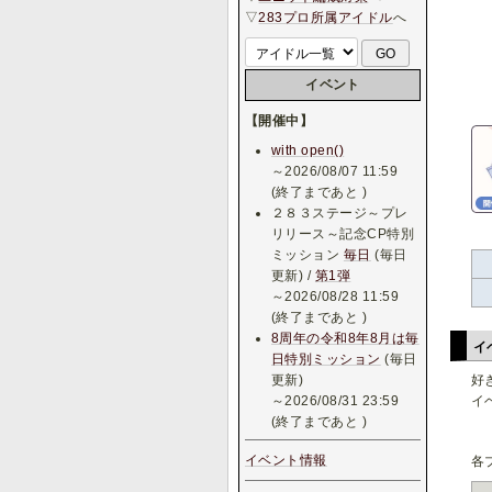
▽
283プロ所属アイドル
へ
イベント
【開催中】
with open()
～2026/08/07 11:59
(終了まであと
)
２８３ステージ～プレ
リリース～記念CP特別
ミッション
毎日
(毎日
更新) /
第1弾
～2026/08/28 11:59
(終了まであと
)
8周年の令和8年8月は毎
イ
日特別ミッション
(毎日
更新)
好
～2026/08/31 23:59
イ
(終了まであと
)
イベント情報
各