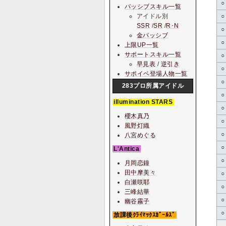
○
パッシブスキル一覧
アイドル別
○
SSR
/
SR
/
R･N
○
金パッシブ
○
上限UP一覧
サポートスキル一覧
○
早見表
/
逆引き
○
サポイベ登場人物一覧
○
283プロ所属アイドル
○
illumination STARS
○
櫻木真乃
○
風野灯織
○
八宮めぐる
○
L'Antica
○
月岡恋鐘
田中摩美々
○
白瀬咲耶
○
三峰結華
○
幽谷霧子
○
放課後ｸﾗｲﾏｯｸｽｶﾞｰﾙｽﾞ