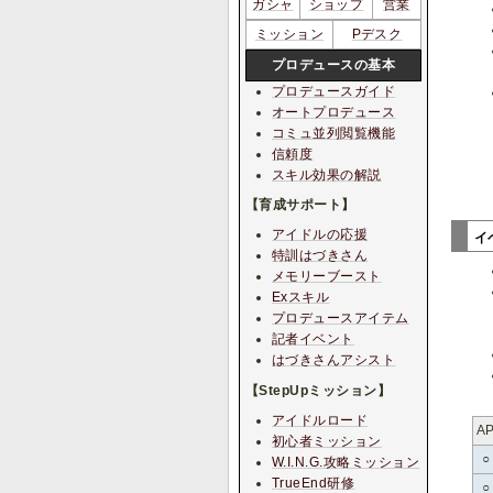
ガシャ
ショップ
営業
ミッション
Pデスク
プロデュースの基本
プロデュースガイド
オートプロデュース
コミュ並列閲覧機能
信頼度
スキル効果の解説
【育成サポート】
アイドルの応援
イ
特訓はづきさん
メモリーブースト
Exスキル
プロデュースアイテム
記者イベント
はづきさんアシスト
【StepUpミッション】
アイドルロード
A
初心者ミッション
○
W.I.N.G.攻略ミッション
TrueEnd研修
○