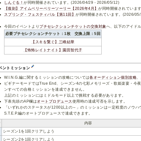
しんぐる！
が同時開催されています。(2026/04/29 - 2026/05/12)
【復刻】アイムベリーベリーソーリー【2026年4月】
が同時開催されています。(202
スプリング・フェスティバル【第11回】
が同時開催されています。(2026/05/12 -
今回のイベントより
プチセレクションチケットの交換対象
へ、以下のアイド
必要プチセレクションチケット：1枚 交換上限：5回
【スキを繋ぐ】三峰結華
【怖怖レイトナイト】園田智代子
ベントミッション
W.I.N.G.編に関するミッションの攻略については
各オーディション個別攻略
、
ビギナーモードではTrue End、シーズン4の七彩メモリーズ・歌姫楽宴・
ンすべての合格ミッションを達成できません。
上記のミッションにはミドルモード以上で挑戦する必要があります。
下表先頭のAP欄は
オートプロデュース
使用時の達成可否を示します。
「いずれかのステータスが1200以上の～」のミッションは一定程度のノウ
S.T.E.P.編のオートプロデュースで達成できます。
P
内容
シーズン1を1回クリアしよう
シーズン2を1回クリアしよう