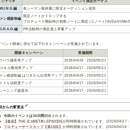
シナリオ
イベント限定ボーナス
W.I.N.G.編
各シーズン最終週に限定オーディション追加
限定ノートがドロップする
ァン感謝祭編
プロデュース開始時の初期ノートに限定☆1ノート(Vo/Da/Vi/Me/S
G.R.A.D.編
PR活動時の満足度上昇量アップ
イベント開催に併せて以下のキャンペーンが実施されています。
開催キャンペーン
実施期間
ウハウ継承率アップ
2026/04/29 - 2026/05/21
xスキル獲得率アップ
2026/04/17 - 2026/05/12
ァン感謝祭編 はづきさん出現率アップ
2026/04/29 - 2026/05/12
イドル信頼度アップ
2026/04/17 - 2026/04/29
レーニング超成功
2026/04/17 - 2026/05/21
回からの変更点
今回のイベントは34日間
開催されます。
【復刻】THE (CoMETIK) EPISODE
が同時開催されています。(2026/04/17 - 20
プロデューサーズカップ【第16回】
が同時開催されています。(2026/04/18 - 20