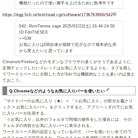
機能だったので使い勝手を上げるために熟考中です
https://egg.5ch.io/test/read.cgi/software/1736763966/542
542: RomTenma sage 2025/02/22(土) 16:44:24.50
ID:FdnThE5E0
>>539
お気に入りはDB自体が煩雑で厄介なので根本的な所
から変えたいと思っています
ChromeやFirefoxなどのモダンなブラウザの多くがそうであるように、
定期チェックしたいスレッドはお気に入りにするよりも、タブを残し
てワークスペースに分類した方がSikiでは機能的なことも多いのは覚え
ておこう。
Q.Chromeなどのようなお気に入りバーを使いたい
『サイドバーのお気に入り（★） > 「☆お気に入り」の部分を
右
クリ
ック > お気に入りバー』をクリックすると、アプリヘッダの下にお気
に入りバーが出現する。
「☆お気に入り」以外のフォルダで同様の操作をした場合には、その
フォルダの内容がお気に入りバーに表示される。
ワークスペース別の設定となっているので、バーを使いたい全てのワ
ークスペースで設定するか、ワークスペース作成時に設定を複製する