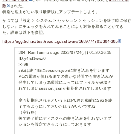
除
された。
特別な理由がない限り最新版にアップデートしよう。
かつては『設定 > システム > セッション > セッションを終了時に保存
しない』にチェックを入れてみることにより対策を取ることができ
た。詳細は以下を参照。
https://egg.5ch.io/test/read.cgi/software/1689774703/304-305
304: RomTenma sage 2023/07/24(月) 01:20:36.15
ID:y4hd1wwz0
>>99
sikiは終了時にsession.jsonに書き込みを行います
PCの電源が切れるまでの僅かな時間でも書き込みが
発生してしまう為環境によってはファイルが破壊さ
れてしまいsession.jsonが初期化されてしまいます
度々初期化されるという人はPC再起動前にSikiを終
了するようにしておいたほうがいいですね
（空行略）
後で終了前にディスクへの書き込みを行わないオプ
ションを設定できるようにしておきます