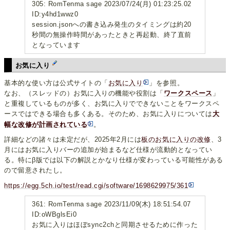
305: RomTenma sage 2023/07/24(月) 01:23:25.02
ID:y4hd1wwz0
session.jsonへの書き込み発生のタイミングは約20
秒間の無操作時間があったときと再起動、終了直前
となっています
お気に入り
基本的な使い方は公式サイトの「
お気に入り
」を参照。
なお、（スレッドの）お気に入りの機能や役割は「
ワークスペース
」
と重複しているものが多く、お気に入りでできないことをワークスペ
ースではできる場合も多くある。そのため、お気に入りについては
大
幅な改修が計画されている
。
詳細などの諸々は未定だが、2025年2月には
板のお気に入りの改修
、3
月にはお気に入りバーの追加が始まるなど仕様が流動的となってい
る。特にβ版では以下の解説とかなり仕様が変わっている可能性がある
ので留意されたし。
https://egg.5ch.io/test/read.cgi/software/1698629975/361
361: RomTenma sage 2023/11/09(木) 18:51:54.07
ID:oWBglsEi0
お気に入りはほぼsync2chと同期させるために作った