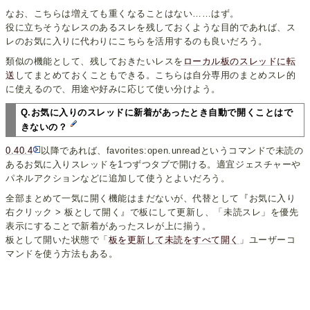
なお、こちらは増えても重くなることはない……はず。
役に立ちそうなレスのあるスレを残しておくような目的であれば、ス
レのお気に入りに代わりにこちらを活用するのも良いだろう。
類似の機能として、残しておきたいレスを
ローカル板のスレッドに転
送
してまとめておくこともできる。こちらは自分専用のまとめスレ的
に使えるので、用途や好みに応じて使い分けよう。
Q.お気に入りのスレッドに新着があったとき自動で開くことはで
きないの？
0.40.4
以降であれば、favorites:open.unreadというコマンドで未読の
あるお気に入りスレッドを1つずつタブで開ける。適宜ジェスチャーや
パネルアクションなどに追加して使うとよいだろう。
全部まとめて一気に開く機能はまだないが、代替として『お気に入り
右クリック > 板として開く』で板にして更新し、「未読スレ」を優先
表示にすることで新着があったスレが上に揃う。
板として開いた状態で「
板を更新して未読をすべて開く
」ユーザーコ
マンドを使う方法もある。