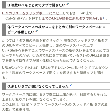
Q.複数URLをまとめてタブで開きたい
URLのリストをクリップボードにコピー
しておき、Siki上で
「Ctrl+Shift+V」を押すと
全てのURLが順番に新規タブで開かれる
。
Q.ワークスペースの板やスレをまとめて別のワークスペースにコ
ピー／移動したい
かつては『タブ欄の余白を右クリック > 現在のスレッドタブ／板タブ
のURLをすべてコピー』と操作し、別のワークスペース上で
Ctrl+Shift+Vを押すことでワークスペースの板やスレを全てまとめてコ
ピーできたのだが、0.35.0で既にタブで開いているスレのURLは新規タ
ブを作らず既存タブが開く仕様になったためできなくなった。
URLが1つだけであれば、URLをアドレスバーに貼り付けてプルダウン
から「現在のワークスペースで開く」を選択すると新規タブを開け
る。
Q.新しいタブが開けなくなってしまった
ワークスペース内に開けるタブ数には上限があり、到達するとそれ以
上新しい板やスレを開けなくなってしまう。
この上限は『設定 > タブ > ワークスペースの スレッド／板 タブの最
大数』で変更可能。