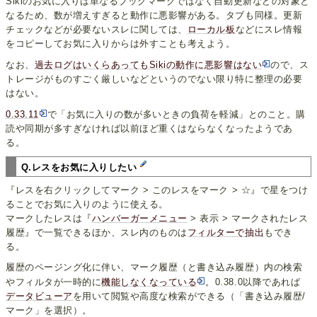
Sikiのお気に入りは単なるブックマークではなく自動更新などの対象と
なるため、数が増えすぎると動作に悪影響がある。タブも同様。更新
チェックなどが必要ないスレに関しては、
ローカル板
などにスレ情報
をコピーしてお気に入りからは外すことも考えよう。
なお、
過去ログはいくらあってもSikiの動作に悪影響はない
ので、ス
トレージがものすごく厳しいなどというのでない限り特に整理の必要
はない。
0.33.11
で「お気に入りの数が多いときの負荷を軽減」とのこと。購
読や同期が多すぎなければ以前ほど重くはならなくなったようであ
る。
Q.レスをお気に入りしたい
『レスを右クリックしてマーク > このレスをマーク > ☆』で星をつけ
ることでお気に入りのように使える。
マークしたレスは『
ハンバーガーメニュー
> 表示 > マークされたレス
履歴』で一覧できるほか、スレ内のものは
フィルターで抽出
もでき
る。
履歴のページング化に伴い、マーク履歴（と書き込み履歴）内の検索
やフィルタが一時的に
機能しなくなっている
。0.38.0以降であれば
データビューア
を用いて閲覧や高度な検索ができる（「書き込み履歴/
マーク」を選択）。