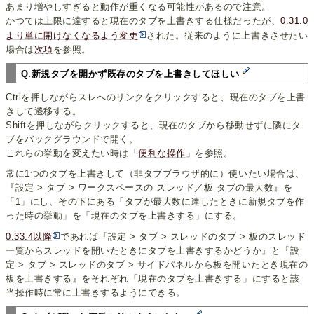
あまり増やしすぎると動作が重くなる可能性があるので注意。
かつては上限に達すると現在のタブを上書きする仕様だったが、
0.31.0
より単に開けなくなるよう変更
された。従来のように上書きさせたい
場合は
次項
を参照。
Q.新規タブを開かず既存のタブを上書きしてほしい
Ctrlを押しながらスレへのリンクをクリックすると、現在のタブを上書
きして遷移する。
Shiftを押しながらクリックすると、現在のタブから移動せずに隣にタ
ブをバックグラウンドで開く。
これらの挙動を変えたい時は「
便利な操作
」を参照。
常に1つのタブを上書きして（非タブブラウザ的に）使いたい場合は、
『設定 > タブ > ワークスペースの スレッド／板 タブの最大数』を
「1」にし、その下にある「タブが最大数に達したときに新規タブを作
った時の挙動」を「現在のタブを上書きする」にする。
0.33.4以降
であれば『設定 > タブ > スレッドのタブ > 板のスレッド
一覧からスレッドを開いたときにタブを上書きするかどうか』と『設
定 > タブ > スレッドのタブ > サイドパネルから板を開いたとき現在の
板を上書きする』をそれぞれ「現在のタブを上書きする」にすると該
当操作時に常に上書きするようにできる。