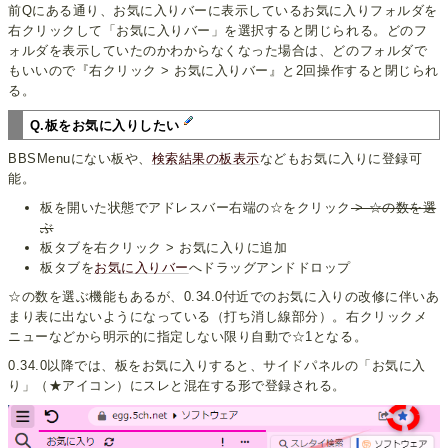
前Qにある通り、お気に入りバーに表示しているお気に入りフォルダを
右クリックして「お気に入りバー」を選択すると閉じられる。どのフ
ォルダを表示していたのかわからなくなった場合は、どのフォルダで
もいいので『右クリック > お気に入りバー』と2回操作すると閉じられ
る。
Q.板をお気に入りしたい
BBSMenuにない板や、
検索結果の板表示
などもお気に入りに登録可
能。
板を開いた状態でアドレスバー右端の☆をクリック
> ☆の数を選
ぶ
板タブを右クリック > お気に入りに追加
板タブを
お気に入りバー
へドラッグアンドドロップ
☆の数を選ぶ機能もあるが、0.34.0付近でのお気に入りの改修に伴いあ
まり表に出ないようになっている（打ち消し線部分）。右クリックメ
ニューなどから明示的に指定しない限り自動で☆1となる。
0.34.0以降では、板をお気に入りすると、サイドパネルの「お気に入
り」（★アイコン）にスレと混在する形で登録される。