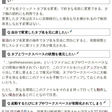
い
『タブを右クリック > タブ名を変更』で好きな名前に変更できる。タ
ブ幅の節約にも利用できる。
変更したタブ名は次スレに自動移行した場合も引き継がれるので毎回
改名しなおす必要はない。
Q.自分で変更したタブ名を元に戻したい
前項
のタブ名変更の操作でタブ名を完全に空白にすると、初期状態と
同じスレタイに基づくタブ名が復元される。
Q.タブとワークスペースの状態を復元したい
『…\profile\session.json』というファイルにタブやワークスペースな
どの情報が保存されているので、このファイルを
バックアップ
から取
り出して差し替えることで復元が可能。タブやワークスペースに大幅
に手を加える前にこのファイルを手動でバックアップしておくのも良
いだろう。
ただし、異なる環境にこのファイルをそのまま持って行っても
動作し
ない場合がある
とのことなので注意。
Q.起動するたびにタブやワークスペースが初期化されてしまう
0.24.15で修正
され、回避及び軽減用に追加された設定も
0.27.0で削