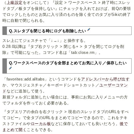
（
上級設定
をオンにして）『設定 > ワークスペース > 終了時にスレッ
ドタブ／板タブを保持しない』にチェックを入れておけば、前Qの要領
でロックしたものとお気に入り済のものを除く全てのタブがSikiの終了
時に自動で閉じられる。
Q.スレタブを閉じる時にログも削除したい
スレ上にてジェスチャで「↓→↓」と操作する。
0.28.0以降は『タブ右クリック > 閉じる+ > タブを閉じてログを削
除』で可能になった。コマンド名は「tab:close.rm」。
Q.ワークスペースのタブを全部まとめてお気に入り／保存したい
「favorites:add.alltabs」というコマンドを
アドレスバーから呼び出す
か、マウスジェスチャ／キーボードショートカット／
ユーザーコマン
ド
などに追加して使う。
新規フォルダに追加したい場合には、事前にお気に入りメニューの方
でフォルダを作っておく必要がある。
『タブエリアの余白を右クリック > 現在のスレッドタブのURLをすべ
てコピー』で全タブのURLをまとめてコピーできるので、これをテキ
ストファイルや
ローカル板
などに保存しておいても良いだろう。
後で
まとめて開く
こともできる。