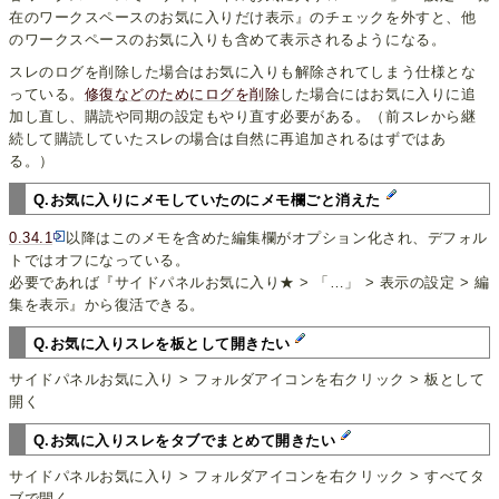
在のワークスペースのお気に入りだけ表示』のチェックを外すと、他
のワークスペースのお気に入りも含めて表示されるようになる。
スレのログを削除した場合はお気に入りも解除されてしまう仕様とな
っている。
修復などのためにログを削除
した場合にはお気に入りに追
加し直し、購読や同期の設定もやり直す必要がある。（前スレから継
続して購読していたスレの場合は自然に再追加されるはずではあ
る。）
Q.お気に入りにメモしていたのにメモ欄ごと消えた
0.34.1
以降はこのメモを含めた編集欄がオプション化され、デフォル
トではオフになっている。
必要であれば『サイドパネルお気に入り★ > 「…」 > 表示の設定 > 編
集を表示』から復活できる。
Q.お気に入りスレを板として開きたい
サイドパネルお気に入り > フォルダアイコンを右クリック > 板として
開く
Q.お気に入りスレをタブでまとめて開きたい
サイドパネルお気に入り > フォルダアイコンを右クリック > すべてタ
ブで開く