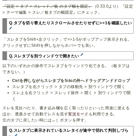
『設定 > タブ > スレッド／板 のタブ幅を固定』
（0.33.0より）『設定
> テーマ編集 > スレ／板タブの幅固定』にチェック。
Q.タブを切り替えたりスクロールさせたりせずに>>1を確認したい
「スレタブをShift+左クリック」で>>1-5がポップアップ表示される。
クリックせずにShiftを押しながらホバーでも良い。
Q.スレタブを別ウィンドウで開きたい
以下のいずれかの操作でスレタブをウィンドウ化できる。（板タブは
できない。）
Ctrlを押しながらスレタブをSikiの外へドラッグアンドドロップ
スレタブを右クリック > タブの移動先 > 別ウィンドウで開く
スレ上を右クリック > スレッド操作 > 開く > 別ウィンドウで開
く
スレを見比べたり、書き込み欄を広く取ったりといった用途に使える
ほか、透過させて自動でレスを流す
実況モード
も利用できる。
元のタブに戻したい時には→］ボタンを押す。
Q.スレタブに表示されているスレタイが途中で切れて判別しづら