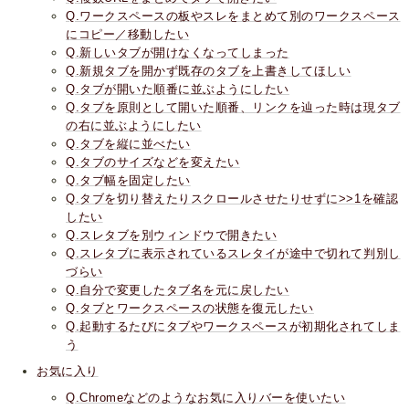
Q.ワークスペースの板やスレをまとめて別のワークスペース
にコピー／移動したい
Q.新しいタブが開けなくなってしまった
Q.新規タブを開かず既存のタブを上書きしてほしい
Q.タブが開いた順番に並ぶようにしたい
Q.タブを原則として開いた順番、リンクを辿った時は現タブ
の右に並ぶようにしたい
Q.タブを縦に並べたい
Q.タブのサイズなどを変えたい
Q.タブ幅を固定したい
Q.タブを切り替えたりスクロールさせたりせずに>>1を確認
したい
Q.スレタブを別ウィンドウで開きたい
Q.スレタブに表示されているスレタイが途中で切れて判別し
づらい
Q.自分で変更したタブ名を元に戻したい
Q.タブとワークスペースの状態を復元したい
Q.起動するたびにタブやワークスペースが初期化されてしま
う
お気に入り
Q.Chromeなどのようなお気に入りバーを使いたい