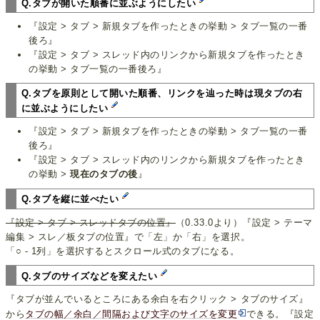
Q.タブが開いた順番に並ぶようにしたい
『設定 > タブ > 新規タブを作ったときの挙動 > タブ一覧の一番
後ろ』
『設定 > タブ > スレッド内のリンクから新規タブを作ったとき
の挙動 > タブ一覧の一番後ろ』
Q.タブを原則として開いた順番、リンクを辿った時は現タブの右
に並ぶようにしたい
『設定 > タブ > 新規タブを作ったときの挙動 > タブ一覧の一番
後ろ』
『設定 > タブ > スレッド内のリンクから新規タブを作ったとき
の挙動 >
現在のタブの後
』
Q.タブを縦に並べたい
『設定 > タブ > スレッドタブの位置』
（0.33.0より）『設定 > テーマ
編集 > スレ／板タブの位置』で「左」か「右」を選択。
「○ - 1列」を選択するとスクロール式のタブになる。
Q.タブのサイズなどを変えたい
『タブが並んでいるところにある余白を右クリック > タブのサイズ』
から
タブの幅／余白／間隔および文字のサイズを変更
できる。『設定