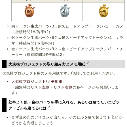
銅トークン生成パーツx3→銅スピードアップトークンx1 ：カメ
（持続時間1H/倍率x2）
銀トークン生成パーツx6？→銀スピードアップトークンx1 ：ラ
マ（持続時間1H/倍率x4）
金トークン生成パーツx9？→金スピードアップトークンx1 ：チ
ーター（持続時間1H/倍率x12）
大規模プロジェクトの取り組み方とメモ用紙
大規模プロジェクト用のメモ用紙です。印刷してご利用ください。
大規模プロジェクト/メモ用紙
（編集時は
リスト左側
・
リスト右側
の各ページからお願いしま
す）
効率よく銀・金のパーツを手に入れる、あるいは建てたいエピッ
ク・ビルを建てるには
まず金の兜のアイコンが出たら、そのビルを建て替えても良いか
どうかを判断しましょう