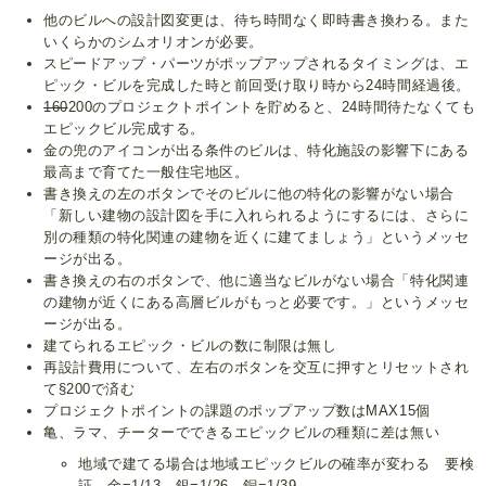
他のビルへの設計図変更は、待ち時間なく即時書き換わる。また
いくらかのシムオリオンが必要。
スピードアップ・パーツがポップアップされるタイミングは、エ
ピック・ビルを完成した時と前回受け取り時から24時間経過後。
160
200のプロジェクトポイントを貯めると、24時間待たなくても
エピックビル完成する。
金の兜のアイコンが出る条件のビルは、特化施設の影響下にある
最高まで育てた一般住宅地区。
書き換えの左のボタンでそのビルに他の特化の影響がない場合
「新しい建物の設計図を手に入れられるようにするには、さらに
別の種類の特化関連の建物を近くに建てましょう」というメッセ
ージが出る。
書き換えの右のボタンで、他に適当なビルがない場合「特化関連
の建物が近くにある高層ビルがもっと必要です。」というメッセ
ージが出る。
建てられるエピック・ビルの数に制限は無し
再設計費用について、左右のボタンを交互に押すとリセットされ
て§200で済む
プロジェクトポイントの課題のポップアップ数はMAX15個
亀、ラマ、チーターでできるエピックビルの種類に差は無い
地域で建てる場合は地域エピックビルの確率が変わる 要検
証 金=1/13 銀=1/26 銅=1/39