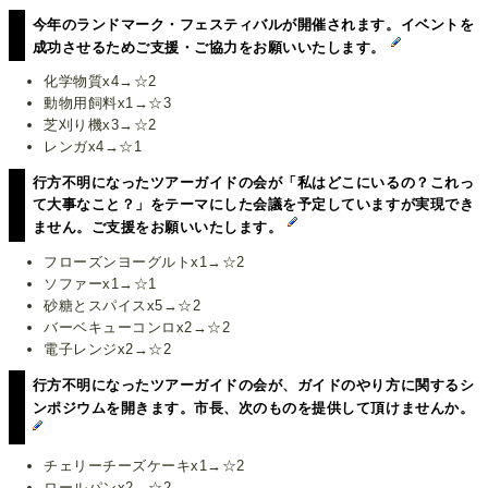
今年のランドマーク・フェスティバルが開催されます。イベントを
成功させるためご支援・ご協力をお願いいたします。
化学物質x4→☆2
動物用飼料x1→☆3
芝刈り機x3→☆2
レンガx4→☆1
行方不明になったツアーガイドの会が「私はどこにいるの？これっ
て大事なこと？」をテーマにした会議を予定していますが実現でき
ません。ご支援をお願いいたします。
フローズンヨーグルトx1→☆2
ソファーx1→☆1
砂糖とスパイスx5→☆2
バーベキューコンロx2→☆2
電子レンジx2→☆2
行方不明になったツアーガイドの会が、ガイドのやり方に関するシ
ンポジウムを開きます。市長、次のものを提供して頂けませんか。
チェリーチーズケーキx1→☆2
ロールパンx2→☆2