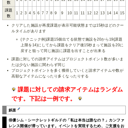
数
課題
1
2
3
4
5
6
7
7
8
9
9
10
11
11
12
12
13
14
14
15
数
クリアした施設が再度課題が表示可能状態までは15秒ほどのクー
ルタイムがあります
(テクニック例)課題15個出てる状態で施設を20から19(課題
上限を14)にしてから課題をクリア後15秒まって施設を20に
戻すと狙って同じ施設に課題を出すことが出来る
課題に対しての請求アイテムはプロジェクトポイント数が多いま
たは少ない施設に関わらず同じ
プロジェクトポイントを多く獲得していくと請求アイテムや数が
高額なアイテムになったり多くなったりする
課題に対しての請求アイテムはランダム
です。下記は一例です。
娯楽
俳優シム・シークレットギルドの「私は本当は誰なの？」カンファ
レンス開催が滞っています。イベントを実現するため、ご支援をお