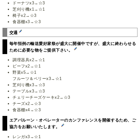
ドーナツx3→☆3
芝刈り機x1→☆1
椅子x2→☆3
食器棚x3→☆3
交通
毎年恒例の輸送愛好家祭が盛大に開催中ですが、盛大に終わらせる
ために必要な物をご提供下さい。
調理器具x2→☆1
ビーフx2→☆1
野菜x5→☆1
フルーツ＆ベリーx3→☆1
芝刈り機x3→☆3
テーブルx3→☆3
チェリーチーズケーキx2→☆3
チーズx2→☆3
食器棚x4→☆3
エアバルーン・オペレーターのカンファレンスを開催するため、ご
協力をお願いいたします。
レンガx3→☆1