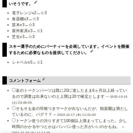
いそうです。
電子レンジx2→☆3
食器棚x3→☆3
苗木x3→☆3
屋外家具x3→☆1
芝生x3→☆3
スキー選手のためにパーティーを企画しています。イベントを開催
するために必要なものを提供してください。
シャベルx5→☆1
コメントフォーム
金のトークンパーツは既に20に達したまま6ヶ月以上経ってい
るので調査は出来ないのと上限は20で確定とします --
2020-10-10
(土) 23:48:06
そもそも金の羽根つきマークが出ないんだが、助湯圏は満たし
ているのに、バグ？？ --
2020-12-17 (木) 11:21:00
トークン使うの渋りすぎて100個以上溜まってしまった。少し
時間のかかるやつとかはバンバン使った方がいいのかもね。 --
2021-01-09 (土) 11:11:49