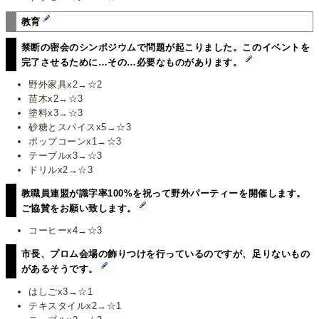
教育
禁断の密会のシンポジウムで問題が起こりました。このイベントを
完了させるために…その…必要なものがあります。
野外家具x2→☆2
苗木x2→☆3
塗料x3→☆3
砂糖とスパイスx5→☆3
ポップコーンx1→☆3
テーブルx3→☆3
ドリルx2→☆3
教職員連盟が識字率100%を祝って野外パーティーを開催します。
ご協賛をお願い致します。
コーヒーx4→☆3
市長、プロム会場の飾りつけを行っているのですが、足りないもの
があるそうです。
はしごx3→☆1
テキスタイルx2→☆1