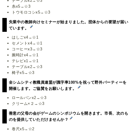
テーブルx2→☆3
糸x5→☆3
トウモロコシx5→☆3
失業中の教師向けセミナーが始まりました。団体からの要望が届い
ています。
はしごx4→☆1
セメントx4→☆1
コーヒーx3→☆3
腕時計x4→☆1
テレビx1→☆1
テーブルx2→☆3
椅子x5→☆3
全シムシティ教職員連盟が識字率100%を祝って野外パーティーを
開催します。ご協賛をお願いします。
ロールパンx2→☆3
クリーム×２→☆3
善意の父母の会がゲームのシンポジウムを開きます。市長、次のも
のを提供していただけませんか？
巻尺x5→☆2