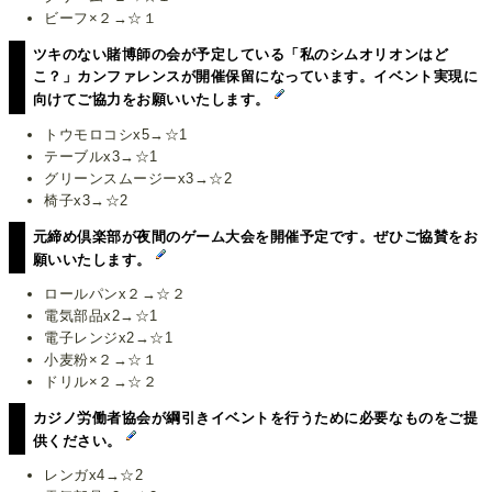
ビーフ×２→☆１
ツキのない賭博師の会が予定している「私のシムオリオンはど
こ？」カンファレンスが開催保留になっています。イベント実現に
向けてご協力をお願いいたします。
トウモロコシx5→☆1
テーブルx3→☆1
グリーンスムージーx3→☆2
椅子x3→☆2
元締め倶楽部が夜間のゲーム大会を開催予定です。ぜひご協賛をお
願いいたします。
ロールパンx２→☆２
電気部品x2→☆1
電子レンジx2→☆1
小麦粉×２→☆１
ドリル×２→☆２
カジノ労働者協会が綱引きイベントを行うために必要なものをご提
供ください。
レンガx4→☆2