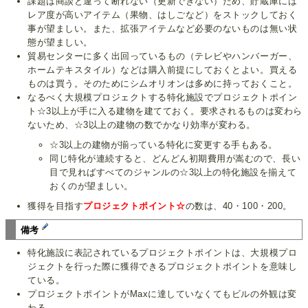
課題は商談と違って断れない（更新できない）ため、貯蔵庫には
レア度が高いアイテム（果物、はしごなど）をストックしておく
事が望ましい。また、拡張アイテムなど必要のないものは無い状
態が望ましい。
貿易センターに多く出回っているもの（テレビやハンバーガー、
ホームテキスタイル）などは購入前提にしておくとよい。買える
ものは買う。そのためにシムオリオンは多めに持っておくこと。
なるべく大規模プロジェクトする特化施設でプロジェクトポイン
ト☆3以上が手に入る建物を建てておく。要求されるものは変わら
ないため、☆3以上の建物の数でかなり効率が変わる。
☆3以上の建物が揃っている特化に変更する手もある。
同じ特化が連続すると、どんどん初期費用が嵩むので、長い
目で見ればすべてのジャンルの☆3以上の特化施設を揃えて
おくのが望ましい。
獲得を目指す
プロジェクトポイント☆
の数は、40・100・200。
備考
特化施設に表記されているプロジェクトポイントは、大規模プロ
ジェクトを行った際に獲得できるプロジェクトポイントを意味し
ている。
プロジェクトポイントがMaxに達していなくてもビルの外観は変
わる。