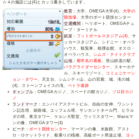
☆４の施設には(4)とカッコ書きしています。
教育
：大学、OMEGA大学(4)、
大学の
競技場
、大学のボート競技センター
交通機関
：ヘリポート、OMEGAチュ
ーブ・ターミナル
娯楽
：
フットボールスタジアム(4)
、サ
ッカースタジアム、シドニー・オペラ
ハウス、観覧車、相撲会館、オスロ・
オペラハウス、
シムズ・ナイトクラブ
山地
：
都市名の看板
、登山鉄道の駅、
パラグライダーセンター
、スキーホテ
ル、スキーリゾート、
コミュニケーシ
ョン・タワー
、天文台、シムシティ山、山の宮殿、城、滝の城
(4)、ストーンフェイスの滝、
ペトラ遺跡
ギャンブル
：OMEGAカジノ、スペードの館カジノ、
ゾロ目カジ
ノ
ランドマーク
：エンパイアステートビル、自由の女神、ワシント
ン記念塔、姫路城、エッフェル塔、サンカントネール門、ヒラル
ダの塔、東京タワー、ケルン大聖堂、ウィリスタワー、Maxisマ
ンの像、OMEGAタワー(4)
ビーチ
：
ボート競技センター
、マーマンの像、水族館、アスト
ロ・ロケットライド、船乗りの桟橋、高級ボート用波止場、
ヨッ