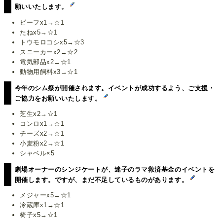
願いいたします。
ビーフx1→☆1
たねx5→☆1
トウモロコシx5→☆3
スニーカーx2→☆2
電気部品x2→☆1
動物用飼料x3→☆1
今年のシム祭が開催されます。イベントが成功するよう、ご支援・
ご協力をお願いいたします。
芝生x2→☆1
コンロx1→☆1
チーズx2→☆1
小麦粉x2→☆1
シャベル×5
劇場オーナーのシンジケートが、迷子のラマ救済基金のイベントを
開催します。ですが、まだ不足しているものがあります。
メジャーx5→☆1
冷蔵庫x1→☆1
椅子x5→☆1