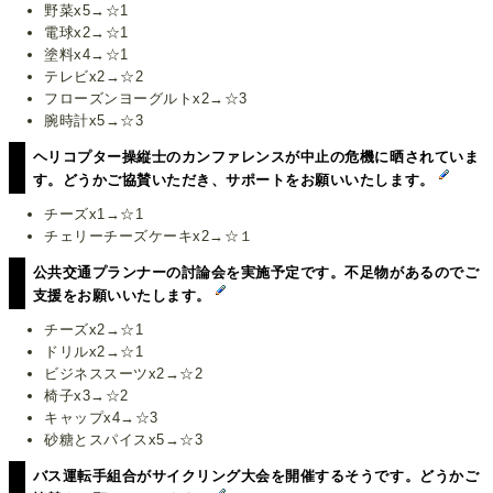
野菜x5→☆1
電球x2→☆1
塗料x4→☆1
テレビx2→☆2
フローズンヨーグルトx2→☆3
腕時計x5→☆3
ヘリコプター操縦士のカンファレンスが中止の危機に晒されていま
す。どうかご協賛いただき、サポートをお願いいたします。
チーズx1→☆1
チェリーチーズケーキx2→☆１
公共交通プランナーの討論会を実施予定です。不足物があるのでご
支援をお願いいたします。
チーズx2→☆1
ドリルx2→☆1
ビジネススーツx2→☆2
椅子x3→☆2
キャップx4→☆3
砂糖とスパイスx5→☆3
バス運転手組合がサイクリング大会を開催するそうです。どうかご