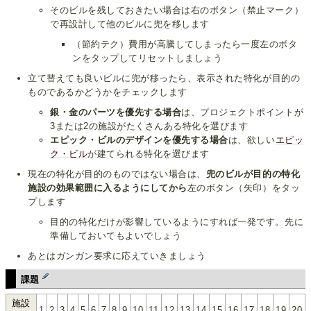
そのビルを残しておきたい場合は右のボタン（禁止マーク）
で再設計して他のビルに兜を移します
（節約テク）費用が高騰してしまったら一度左のボタ
ンをタップしてリセットしましょう
立て替えても良いビルに兜が移ったら、表示された特化が目的の
ものであるかどうかをチェックします
銀・金のパーツを優先する場合
は、プロジェクトポイントが
3または2の施設がたくさんある特化を選びます
エピック・ビルのデザインを優先する場合
は、欲しい
エピッ
ク・ビル
が建てられる特化を選びます
現在の特化が目的のものではない場合は、
兜のビルが目的の特化
施設の効果範囲に入るようにしてから
左のボタン（矢印）をタッ
プします
目的の特化だけが影響しているようにすれば一発です。先に
準備しておいてもよいでしょう
あとはガンガン要求に応えていきましょう
課題
施設
1
2
3
4
5
6
7
8
9
10
11
12
13
14
15
16
17
18
19
20