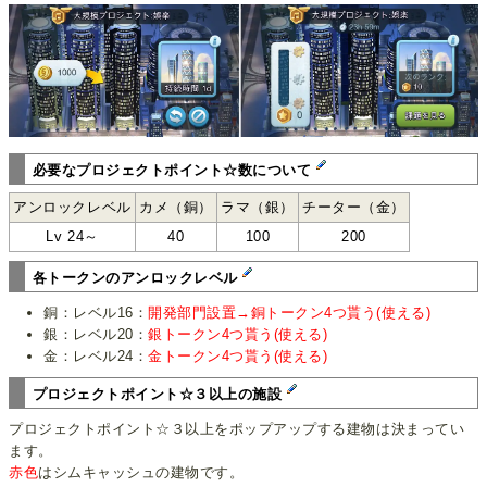
必要なプロジェクトポイント☆数について
アンロックレベル
カメ（銅）
ラマ（銀）
チーター（金）
Lv 24～
40
100
200
各トークンのアンロックレベル
銅：レベル16：
開発部門設置→銅トークン4つ貰う(使える)
銀：レベル20：
銀トークン4つ貰う(使える)
金：レベル24：
金トークン4つ貰う(使える)
プロジェクトポイント☆３以上の施設
プロジェクトポイント☆３以上をポップアップする建物は決まってい
ます。
赤色
はシムキャッシュの建物です。