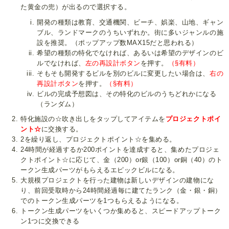
た黄金の兜）が出るので選択する。
開発の種類は教育、交通機関、ビーチ、娯楽、山地、ギャン
ブル、ランドマークのうちいずれか。街に多いジャンルの施
設を推奨。（ポップアップ数MAX15だと思われる）
希望の種類の特化でなければ、あるいは希望のデザインのビ
ルでなければ、
左の再設計ボタン
を押す。
（§有料）
そもそも開発するビルを別のビルに変更したい場合は、
右の
再設計ボタン
を押す。
（§有料）
ビルの完成予想図は、その特化のビルのうちどれかになる
（ランダム）
特化施設の☆吹き出しをタップしてアイテムを
プロジェクトポイ
ント☆
に交換する。
2を繰り返し、プロジェクトポイント☆を集める。
24時間が経過するか200ポイントを達成すると、集めたプロジェ
クトポイント☆に応じて、金（200）or銀（100）or銅（40）のト
ークン生成パーツがもらえるエピックビルになる。
大規模プロジェクトを行った建物は新しいデザインの建物にな
り、前回受取時から24時間経過毎に建てたランク（金・銀・銅）
でのトークン生成パーツを1つもらえるようになる。
トークン生成パーツをいくつか集めると、スピードアップトーク
ン1つに交換できる