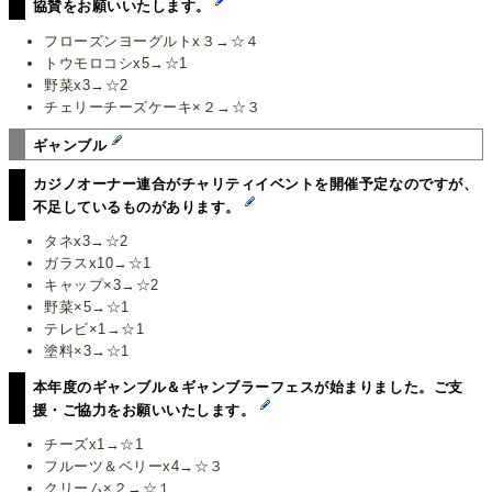
協賛をお願いいたします。
フローズンヨーグルトx３→☆４
トウモロコシx5→☆1
野菜x3→☆2
チェリーチーズケーキ×２→☆３
ギャンブル
カジノオーナー連合がチャリティイベントを開催予定なのですが、
不足しているものがあります。
タネx3→☆2
ガラスx10→☆1
キャップ×3→☆2
野菜×5→☆1
テレビ×1→☆1
塗料×3→☆1
本年度のギャンブル＆ギャンブラーフェスが始まりました。ご支
援・ご協力をお願いいたします。
チーズx1→☆1
フルーツ＆ベリーx4→☆３
クリーム×２→☆１