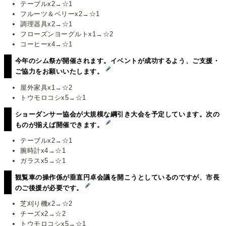
テーブルx2→☆1
フルーツ＆ベリーx2→☆1
調理器具x2→☆1
フローズンヨーグルトx1→☆2
コーヒーx4→☆1
今年のシム祭が開催されます。イベントが成功するよう、ご支援・
ご協力をお願いいたします。
屋外家具x1→☆2
トウモロコシx5→☆1
ショーダンサー協会が大規模な綱引き大会を予定しています。次の
ものが揃えば開催できます。
テーブルx2→☆1
腕時計x4→☆1
ガラスx5→☆1
観覧車の操作係が垂直円卓会議を開こうとしているのですが、市長
のご後援が必要です。
芝刈り機x2→☆2
チーズx2→☆2
トウモロコシx5→☆1