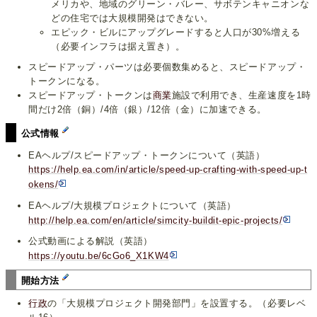
メリカや、地域のグリーン・バレー、サボテンキャニオンな
どの住宅では大規模開発はできない。
エピック・ビルにアップグレードすると人口が30%増える
（必要インフラは据え置き）。
スピードアップ・パーツは必要個数集めると、スピードアップ・
トークンになる。
スピードアップ・トークンは
商業
施設で利用でき、生産速度を1時
間だけ2倍（銅）/4倍（銀）/12倍（金）に加速できる。
公式情報
EAヘルプ/スピードアップ・トークンについて（英語）
https://help.ea.com/in/article/speed-up-crafting-with-speed-up-t
okens/
EAヘルプ/大規模プロジェクトについて（英語）
http://help.ea.com/en/article/simcity-buildit-epic-projects/
公式動画による解説（英語）
https://youtu.be/6cGo6_X1KW4
開始方法
行政
の「大規模プロジェクト開発部門」を設置する。（必要レベ