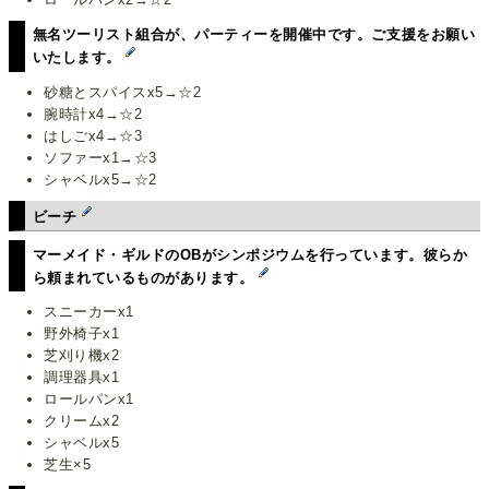
無名ツーリスト組合が、パーティーを開催中です。ご支援をお願い
いたします。
砂糖とスパイスx5→☆2
腕時計x4→☆2
はしごx4→☆3
ソファーx1→☆3
シャベルx5→☆2
ビーチ
マーメイド・ギルドのOBがシンポジウムを行っています。彼らか
ら頼まれているものがあります。
スニーカーx1
野外椅子x1
芝刈り機x2
調理器具x1
ロールパンx1
クリームx2
シャベルx5
芝生×5