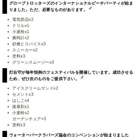
グローブトロッターズのインターナショナルビーチパーティが始ま
りました。ただ、必要なものがあります。
電気部品x2
ドリルx1
小麦粉x1
腕時計x2
砂糖とスパイスx3
スニーカーx2
塗料x3
グリーンスムージーx3
灯台守が毎年恒例のフェスティバルを開催しています。成功させる
ため、ぜひ次のものをご提供下さい。
アイスクリームサンドx2
セメントx3
はしごx4
接着剤x1
小麦粉x2
ガーデンチェア×3
塗料x3
ウォーターパークラバーズ協会のコンベンションが始まりました