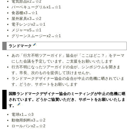
電気部品x2→☆2
バーベキューグリルx1→☆1
食器棚x3→☆1
屋外家具x3→☆2
電子レンジx2→☆1
メジャーx5→☆1
グリーンスムージーx2→☆1
ランドマーク
あの「行方不明ツアーガイド」協会が「ここはどこ？」をテーマ
にした会議を予定しています。ご支援をお願いいたします
行方不明になったツアーガイドの会が、シンポジウムを開きま
す。市長、次のものを提供して頂けませんか。
ランドマークデザイナー協会の会合が中止の危機に晒されていま
す。どうか、サポートをお願いします
国際ランドマークデザイナー協会のミーティングが中止の危機に晒
されています。どうかご協賛いただき、サポートをお願いいたしま
す。
電球x1→☆3
動物用飼料x3→☆2
ロールパンx2→☆2