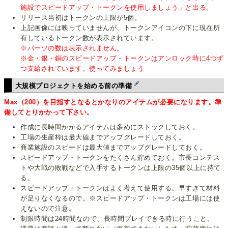
施設でスピードアップ・トークンを使用しましょう」と出る。
リリース当初はトークンの上限が5個。
上記画像には映っていませんが、トークンアイコンの下に現在所
有しているトークン数が表示されています。
※パーツの数は表示されません。
※金・銀・銅のスピードアップ・トークンはアンロック時に4つず
つ支給されています。使ってみましょう
大規模プロジェクトを始める前の準備
Max（200）を目指すとなるとかなりのアイテムが必要になります。準
備してとりかかって下さい。
作成に長時間かかるアイテムは多めにストックしておく。
工場の生産枠は最大値までアップグレードしておく。
商業施設のスピードは最大値までアップグレードしておく。
スピードアップ・トークンをたくさん貯めておく。市長コンテス
トや大戦の敗戦などで入手するトークンは上限の35個以上に持て
る。
スピードアップ・トークンはよく考えて使用する。早すぎて材料
が足りなくなるので。※スピードアップ・トークンは工場には使
えないので注意。
制限時間は24時間なので、長時間プレイできる時に行うこと。