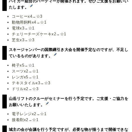
ハイカー組合のパーティーが開催されます。ぜひご支援をお願いい
たします。
コーヒーx4→☆3
動物用飼料x4→☆1
電球x3→☆1
チェリーチーズケーキx2→☆1
芝生x3→☆3
スキージャンパーの国際綱引き大会を開催予定なのですが、不足し
ているものがあります。
椅子x5→☆1
スーツx2→☆1
レンガx5→☆1
テキスタイルx3→☆3
ドリルx2→☆3
山岳リフトのクルーがセミナーを行う予定です。ご支援・ご協力を
お願いいたします。
電子レンジx2→☆1
接着剤x2→☆1
城主の会が会議を行う予定ですが、必要な物が揃うまで開催できな