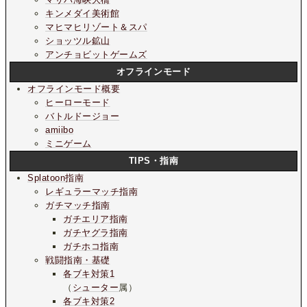
キンメダイ美術館
マヒマヒリゾート＆スパ
ショッツル鉱山
アンチョビットゲームズ
オフラインモード
オフラインモード概要
ヒーローモード
バトルドージョー
amiibo
ミニゲーム
TIPS・指南
Splatoon指南
レギュラーマッチ指南
ガチマッチ指南
ガチエリア指南
ガチヤグラ指南
ガチホコ指南
戦闘指南・基礎
各ブキ対策1
（
シューター
属）
各ブキ対策2