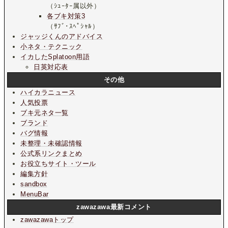
（ｼｭｰﾀｰ属以外）
各ブキ対策3
（ｻﾌﾞ･ｽﾍﾟｼｬﾙ）
ジャッジくんのアドバイス
小ネタ・テクニック
イカしたSplatoon用語
日英対応表
その他
ハイカラニュース
人気投票
ブキ元ネタ一覧
ブランド
バグ情報
未整理・未確認情報
公式系リンクまとめ
お役立ちサイト・ツール
編集方針
sandbox
MenuBar
zawazawa最新コメント
zawazawaトップ