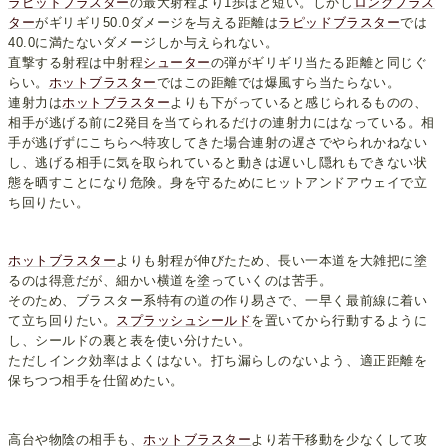
ラピッドブラスター
の最大射程より1歩ほど短い。しかし
ロングブラス
ター
がギリギリ50.0ダメージを与える距離は
ラピッドブラスター
では
40.0に満たないダメージしか与えられない。
直撃する射程は中射程
シューター
の弾がギリギリ当たる距離と同じぐ
らい。
ホットブラスター
ではこの距離では爆風すら当たらない。
連射力は
ホットブラスター
よりも下がっていると感じられるものの、
相手が逃げる前に2発目を当てられるだけの連射力にはなっている。相
手が逃げずにこちらへ特攻してきた場合連射の遅さでやられかねない
し、逃げる相手に気を取られていると動きは遅いし隠れもできない状
態を晒すことになり危険。身を守るためにヒットアンドアウェイで立
ち回りたい。
ホットブラスター
よりも射程が伸びたため、長い一本道を大雑把に塗
るのは得意だが、細かい横道を塗っていくのは苦手。
そのため、ブラスター系特有の道の作り易さで、一早く最前線に着い
て立ち回りたい。
スプラッシュシールド
を置いてから行動するように
し、シールドの裏と表を使い分けたい。
ただしインク効率はよくはない。打ち漏らしのないよう、適正距離を
保ちつつ相手を仕留めたい。
高台や物陰の相手も、
ホットブラスター
より若干移動を少なくして攻