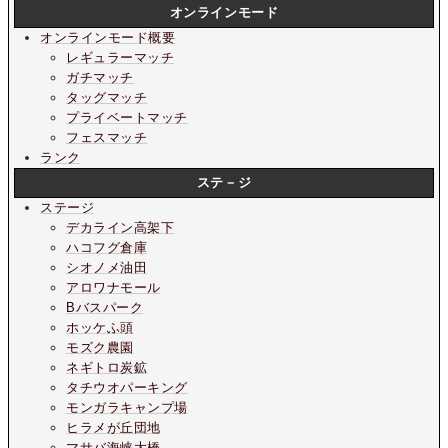
オンラインモード
オンラインモード概要
レギュラーマッチ
ガチマッチ
タッグマッチ
プライベートマッチ
フェスマッチ
ランク
ステ－ジ
ステージ
デカライン高架下
ハコフグ倉庫
シオノメ油田
アロワナモール
Bバスパーク
ホッケふ頭
モズク農園
ネギトロ炭鉱
タチウオパーキング
モンガラキャンプ場
ヒラメが丘団地
マサバ海峡大橋