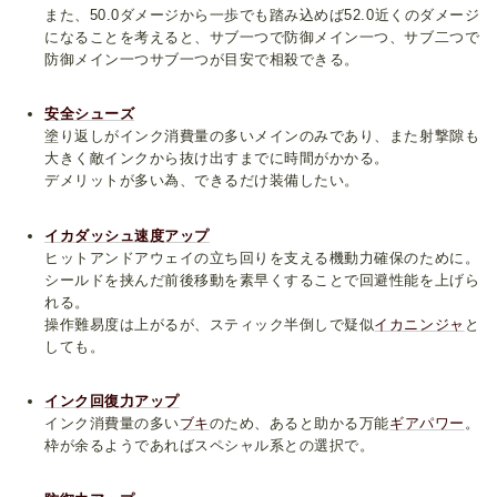
また、50.0ダメージから一歩でも踏み込めば52.0近くのダメージ
になることを考えると、サブ一つで防御メイン一つ、サブ二つで
防御メイン一つサブ一つが目安で相殺できる。
安全シューズ
塗り返しがインク消費量の多いメインのみであり、また射撃隙も
大きく敵インクから抜け出すまでに時間がかかる。
デメリットが多い為、できるだけ装備したい。
イカダッシュ速度アップ
ヒットアンドアウェイの立ち回りを支える機動力確保のために。
シールドを挟んだ前後移動を素早くすることで回避性能を上げら
れる。
操作難易度は上がるが、スティック半倒しで疑似
イカニンジャ
と
しても。
インク回復力アップ
インク消費量の多い
ブキ
のため、あると助かる万能
ギアパワー
。
枠が余るようであればスペシャル系との選択で。