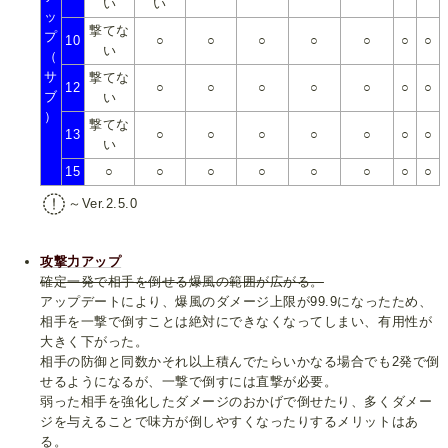
い
い
ッ
撃てな
プ
10
○
○
○
○
○
○
○
い
（
サ
撃てな
12
○
○
○
○
○
○
○
ブ
い
）
撃てな
13
○
○
○
○
○
○
○
い
15
○
○
○
○
○
○
○
○
～Ver.2.5.0
攻撃力アップ
確定一発で相手を倒せる爆風の範囲が広がる。
アップデートにより、爆風のダメージ上限が99.9になったため、
相手を一撃で倒すことは絶対にできなくなってしまい、有用性が
大きく下がった。
相手の防御と同数かそれ以上積んでたらいかなる場合でも2発で倒
せるようになるが、一撃で倒すには直撃が必要。
弱った相手を強化したダメージのおかげで倒せたり、多くダメー
ジを与えることで味方が倒しやすくなったりするメリットはあ
る。