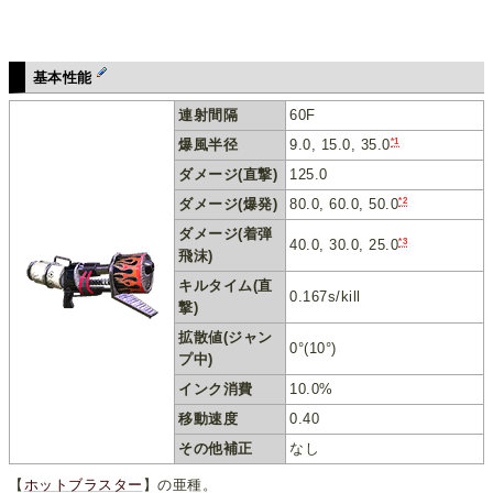
基本性能
連射間隔
60F
*1
爆風半径
9.0, 15.0, 35.0
ダメージ(直撃)
125.0
*2
ダメージ(爆発)
80.0, 60.0, 50.0
ダメージ(着弾
*3
40.0, 30.0, 25.0
飛沫)
キルタイム(直
0.167s/kill
撃)
拡散値(ジャン
0°(10°)
プ中)
インク消費
10.0%
移動速度
0.40
その他補正
なし
【
ホットブラスター
】の亜種。