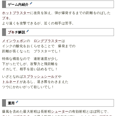
ゲーム内紹介
ホットブラスター
に改良を加え、弾が爆発するまでの距離をのばした
ブキ
。
より遠くを攻撃できるが、近くの相手は苦手。
ブキ
チ解説
メインウェポン
の
ロングブラスター
は
インクの酸化をおくらせることで 爆発までの
距離が長くなった ブラスターでし！
特殊な構造なので 連射速度が少し
下がったでしが、攻撃力と飛距離を
イカして、相手を追い詰めるでし！
いざとなれば
スプラッシュシールド
や
トルネード
があるし、退き際をわきまえた
ツウにかわいがって欲しいでし！
運用
爆風を含めた最大射程は長射程
シューター
の有効射程とほぼ同じで、