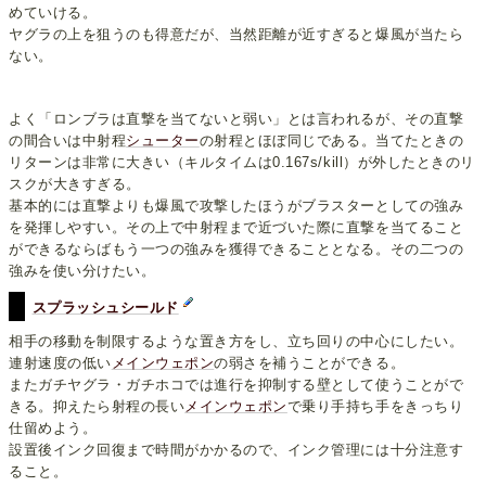
めていける。
ヤグラの上を狙うのも得意だが、当然距離が近すぎると爆風が当たら
ない。
よく「ロンブラは直撃を当てないと弱い」とは言われるが、その直撃
の間合いは中射程
シューター
の射程とほぼ同じである。当てたときの
リターンは非常に大きい（キルタイムは0.167s/kill）が外したときのリ
スクが大きすぎる。
基本的には直撃よりも爆風で攻撃したほうがブラスターとしての強み
を発揮しやすい。その上で中射程まで近づいた際に直撃を当てること
ができるならばもう一つの強みを獲得できることとなる。その二つの
強みを使い分けたい。
スプラッシュシールド
相手の移動を制限するような置き方をし、立ち回りの中心にしたい。
連射速度の低い
メインウェポン
の弱さを補うことができる。
またガチヤグラ・ガチホコでは進行を抑制する壁として使うことがで
きる。抑えたら射程の長い
メインウェポン
で乗り手持ち手をきっちり
仕留めよう。
設置後インク回復まで時間がかかるので、インク管理には十分注意す
ること。