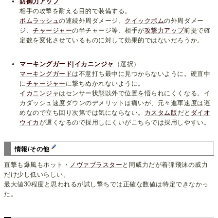
防御力アップ
相手の攻撃を耐える目的で装備する。
ボムラッシュ
の連続外周ダメージ、
クイックボム
の外周ダメー
ジ、
チャージャー
の半チャージ等、相手が
攻撃力アップ
前提で確
定数を変化させているものに対して効果的ではないだろうか。
マーキングガード
|
イカニンジャ
（選択）
マーキングガード
は不意打ち最中に見つからないように。硬直中
に
チャージャー
に撃ちぬかれないように。
イカニンジャ
はセンサー状態以外で位置を悟られにくくなる。イ
カダッシュ速度ダウンのデメリットは痛いが、元々進軍速度は遅
めなので立ち回り次第では気にならない。
カスタム版
だと
ダイオ
ウイカ
が遅くなるので採用しにくいがこちらでは採用しやすい。
情報/その他
直撃も爆風もホット・
ノヴァブラスター
と同威力だが着弾飛沫の威力
だけ少し低いらしい。
最大値30程度と思われるが試し撃ちでは正確な数値は特定できなかっ
た。