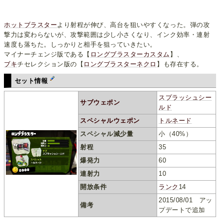
ホットブラスター
より射程が伸び、高台を狙いやすくなった。弾の攻
撃力は変わらないが、攻撃範囲は少し小さくなり、インク効率・連射
速度も落ちた。しっかりと相手を狙っていきたい。
マイナーチェンジ版である【
ロングブラスターカスタム
】、
ブキ
チセレクション版の【
ロングブラスターネクロ
】も存在する。
セット情報
スプラッシュシー
サブウェポン
ルド
スペシャルウェポン
トルネード
スペシャル減少量
小（40%）
射程
35
爆発力
60
連射力
10
開放条件
ランク
14
2015/08/01 アッ
備考
プデートで追加