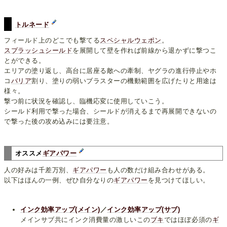
トルネード
フィールド上のどこでも撃てる
スペシャルウェポン
。
スプラッシュシールド
を展開して壁を作れば前線から退かずに撃つこ
とができる。
エリアの塗り返し、高台に居座る敵への牽制、ヤグラの進行停止やホ
コ
バリア
割り、塗りの弱いブラスターの機動範囲を広げたりと用途は
様々。
撃つ前に状況を確認し、臨機応変に使用していこう。
シールド利用で撃った場合、シールドが消えるまで再展開できないの
で撃った後の攻め込みには要注意。
オススメ
ギアパワー
人の好みは千差万別、
ギアパワー
も人の数だけ組み合わせがある。
以下はほんの一例、ぜひ自分なりの
ギアパワー
を見つけてほしい。
インク効率アップ(メイン)
／
インク効率アップ(サブ)
メインサブ共にインク消費量の激しいこの
ブキ
ではほぼ必須の
ギ