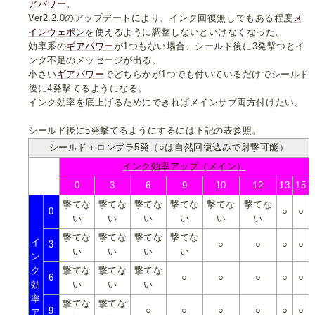
アパワー
。
Ver2.2.0のアップデートにより、インク回復無しでもある程度
メ
インウェポン
を使えるように調整しないといけなくなった。
効率系の
ギアパワー
が1つもない場合、シールド後に3発撃つとイ
ンク不足のメッセージが出る。
小さい
ギアパワー
でどちらかが1つでも付いているだけでシールド
後に4発撃てるようになる。
インク効率を底上げるためにできればメインサブ両方付けたい。
シールド後に5発撃てるようにするには下記の表参照。
シールド＋ロンブラ5発（○は自然回復込みで射撃可能）
インク効率アップ（メイン）
0
3
6
9
10
12
13
15
撃てな
撃てな
撃てな
撃てな
撃てな
撃てな
0
○
○
い
い
い
い
い
い
撃てな
撃てな
撃てな
撃てな
イ
3
○
○
○
○
い
い
い
い
ン
ク
撃てな
撃てな
撃てな
6
○
○
○
○
○
効
い
い
い
率
撃てな
撃てな
9
○
○
○
○
○
○
ア