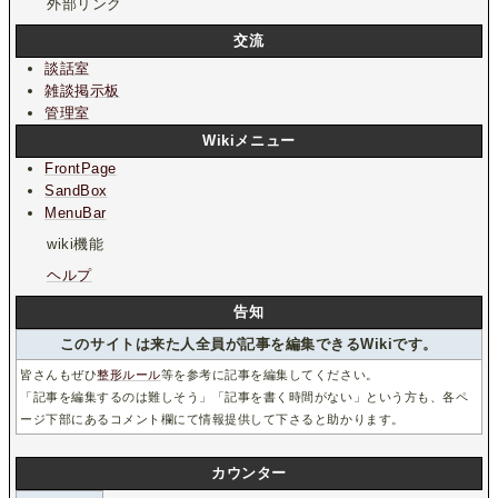
外部リンク
交流
談話室
雑談掲示板
管理室
Wikiメニュー
FrontPage
SandBox
MenuBar
wiki機能
ヘルプ
告知
このサイトは来た人全員が記事を編集できるWikiです。
皆さんもぜひ
整形ルール
等を参考に記事を編集してください。
「記事を編集するのは難しそう」「記事を書く時間がない」という方も、各ペ
ージ下部にあるコメント欄にて情報提供して下さると助かります。
カウンター