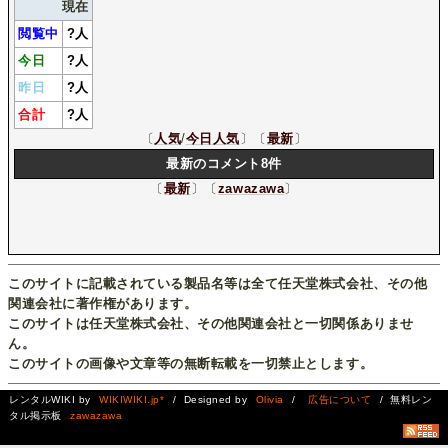
現在
閲覧中
?
人
今日
?
人
昨日
?
人
合計
?
人
〔
人気
/
今日人気
〕〔
最新
〕
最新のコメント8件
〔
最新
〕〔
zawazawa
〕
このサイトに記載されている製品名等は全て任天堂株式会社、その他
関連会社に著作権があります。
このサイトは任天堂株式会社、その他関連会社と一切関係ありませ
ん。
このサイトの画像や文章等の無断転載を一切禁止とします。
レンタルWIKI by
WIKIWIKI.jp*
/ Designed by
Olivia
/
広告について
/ 無料レン
タル掲示板
zawazawa