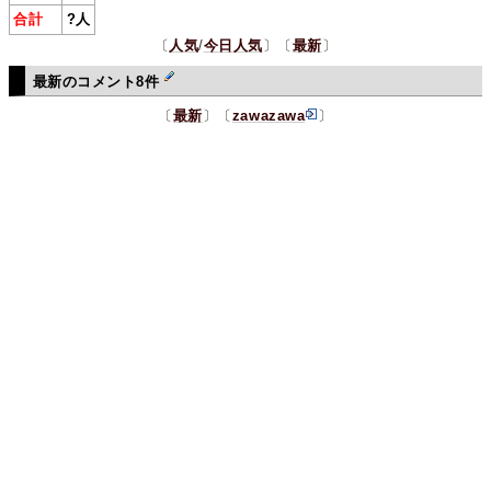
合計
?
人
〔
人気
/
今日人気
〕〔
最新
〕
最新のコメント8件
〔
最新
〕〔
zawazawa
〕