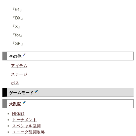
『64』
『DX』
『X』
『for』
『SP』
その他
アイテム
ステージ
ボス
ゲームモード
大乱闘
団体戦
トーナメント
スペシャル乱闘
ユニーク乱闘攻略