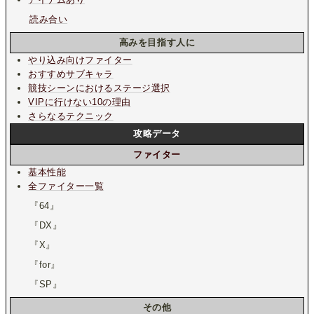
読み合い
高みを目指す人に
やり込み向けファイター
おすすめサブキャラ
競技シーンにおけるステージ選択
VIPに行けない10の理由
さらなるテクニック
攻略データ
ファイター
基本性能
全ファイター一覧
『64』
『DX』
『X』
『for』
『SP』
その他