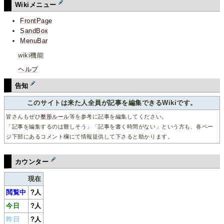
Wikiメニュー
FrontPage
SandBox
MenuBar
wiki機能
ヘルプ
告知
このサイトは来た人全員が記事を編集できるWikiです。
皆さんもぜひ
整形ルール
等を参考に記事を編集してください。
「記事を編集するのは難しそう」「記事を書く時間がない」という方も、各ペー
ジ下部にあるコメント欄にて情報提供して下さると助かります。
カウンター
現在
閲覧中
?
人
今日
?
人
昨日
?
人