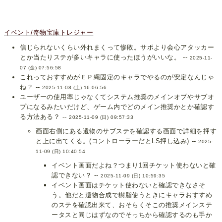
イベント/奇物宝庫トレジャー
信じられないくらい外れまくって惨敗。サポより会心アタッカー
とか当たりステが多いキャラに使ったほうがいいな。 --
2025-11-
07 (金) 07:56:58
これっておすすめがＥＰ縄固定のキャラでやるのが安定なんじゃ
ね？ --
2025-11-08 (土) 16:06:56
ユーザーの使用率じゃなくてシステム推奨のメインオプやサブオ
プになるみたいだけど、ゲーム内でどのメイン推奨かとか確認す
る方法ある？ --
2025-11-09 (日) 09:57:33
画面右側にある遺物のサブステを確認する画面で詳細を押す
と上に出てくる。(コントローラーだとLS押し込み) --
2025-
11-09 (日) 10:40:54
イベント画面だよね？つまり1回チケット使わないと確
認できない？ --
2025-11-09 (日) 10:59:35
イベント画面はチケット使わないと確認できなさそ
う。他だと遺物合成で樹脂使うときにキャラおすすめ
のステを確認出来て、おそらくそこの推奨メインステ
ータスと同じはずなのでそっちから確認するのも手か