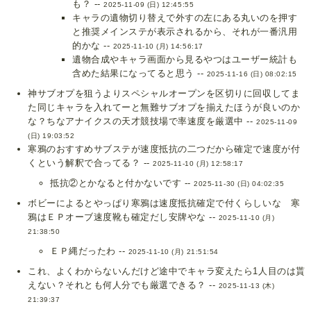
も？ --
2025-11-09 (日) 12:45:55
キャラの遺物切り替えで外すの左にある丸いのを押す
と推奨メインステが表示されるから、それが一番汎用
的かな --
2025-11-10 (月) 14:56:17
遺物合成やキャラ画面から見るやつはユーザー統計も
含めた結果になってると思う --
2025-11-16 (日) 08:02:15
神サブオプを狙うよりスペシャルオープンを区切りに回収してま
た同じキャラを入れてーと無難サブオプを揃えたほうが良いのか
な？ちなアナイクスの天才競技場で率速度を厳選中 --
2025-11-09
(日) 19:03:52
寒鴉のおすすめサブステが速度抵抗の二つだから確定で速度が付
くという解釈で合ってる？ --
2025-11-10 (月) 12:58:17
抵抗②とかなると付かないです --
2025-11-30 (日) 04:02:35
ボビーによるとやっぱり寒鴉は速度抵抗確定で付くらしいな 寒
鴉はＥＰオーブ速度靴も確定だし安牌やな --
2025-11-10 (月)
21:38:50
ＥＰ縄だったわ --
2025-11-10 (月) 21:51:54
これ、よくわからないんだけど途中でキャラ変えたら1人目のは貰
えない？それとも何人分でも厳選できる？ --
2025-11-13 (木)
21:39:37