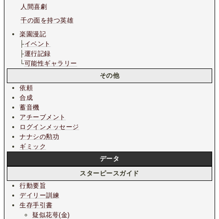
人間喜劇
千の面を持つ英雄
楽園漫記
├
イベント
├
運行記録
└
可能性ギャラリー
その他
依頼
合成
蓄音機
アチーブメント
ログインメッセージ
ナナシの勲功
ギミック
データ
スターピースガイド
行動要旨
デイリー訓練
生存手引書
疑似花萼(金)