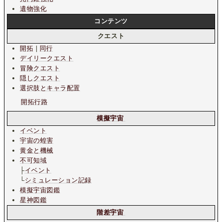
遺物強化
コンテンツ
クエスト
開拓
|
同行
デイリークエスト
冒険クエスト
隠しクエスト
選択肢とキャラ配置
開拓行路
模擬宇宙
イベント
宇宙の蝗害
黄金と機械
不可知域
├
イベント
└
シミュレーション記録
模擬宇宙図鑑
星神図鑑
階差宇宙