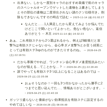
出来ない。しかも一度別キャラのおすすめ装備で前のキャラ
のスペシャルオープンでゲットした遺物を上書きしてしまう
とその部位の遺物は二度排出されない謎のクソ仕様付き。削
除もできないんですその時点で詰む --
2025-11-14 (金) 01:02:27
なんだと……1人満足したから変えてみようか悩んでた
けどここで聞いといてよかった。危ない危ない。返信
ありがとう -- 木主
2025-11-14 (金) 16:32:23
あぁ、これ有効ステから2つ選ばれるから、例えば9銀狼だと攻
撃%は有効ステじゃないから、会心率ダメ攻撃%とか言う緋英に
とっては有効ステ3opのものができたりするのね。 --
2026-04-25
(土) 22:19:51
だから寒鴉でやれば、ワンチャン会心率ダメ速度抵抗みたい
なのが狙える…てことかな…？ --
2026-04-25 (土) 22:29:46
誰でやっても有効ステ3つ以上になることはあるのでは --
2026-04-25 (土) 22:35:08
おぉそうなのか！一回も3つ付かなかったから勝手に2
つまでと思い込んでた…、情報ありがとございます。 -
-
2026-04-25 (土) 22:40:19
ガッツリ盛らないと価値がない効果抵抗を有効ステに設定するの
やめてほしいな --
2026-04-26 (日) 08:06:49