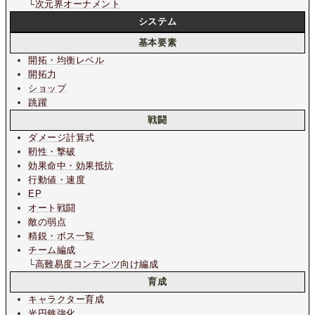
└
次元界オーナメント
システム
基本要素
開拓・均衡レベル
開拓力
ショップ
跳躍
戦闘
ダメージ計算式
靭性・撃破
効果命中・効果抵抗
行動値・速度
EP
オート戦闘
敵の弱点
精鋭・ボス一覧
チーム編成
└
高難易度コンテンツ向け編成
育成
キャラクター育成
光円錐強化