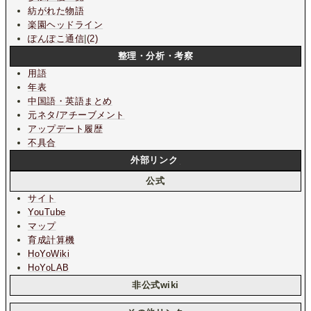
紡がれた物語
楽園ヘッドライン
ぽんぽこ通信
|
(2)
整理・分析・考察
用語
年表
中国語・英語まとめ
元ネタ/アチーブメント
アップデート履歴
不具合
外部リンク
公式
サイト
YouTube
マップ
育成計算機
HoYoWiki
HoYoLAB
非公式wiki