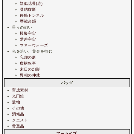
疑似花萼(赤)
凝結虚影
侵蝕トンネル
歴戦余韻
星々の戦い
模擬宇宙
階差宇宙
マネーウォーズ
光を追い、黄金を掴む
忘却の庭
虚構叙事
末日の幻影
異相の仲裁
バッグ
育成素材
光円錐
遺物
その他
消耗品
クエスト
貴重品
アーカイブ