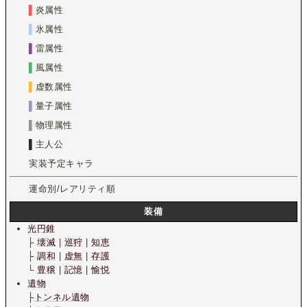
▌
炎属性
▌
氷属性
▌
雷属性
▌
風属性
▌
虚数属性
▌
量子属性
▌
物理属性
▌
主人公
実装予定キャラ
運命別/レアリティ順
装備
光円錐
├
壊滅
|
巡狩
|
知恵
├
調和
|
虚無
|
存護
└
豊穣
|
記憶
|
愉悦
遺物
├
トンネル遺物