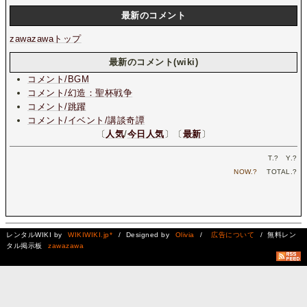
最新のコメント
zawazawaトップ
最新のコメント(wiki)
コメント/BGM
コメント/幻造：聖杯戦争
コメント/跳躍
コメント/イベント/講談奇譚
〔
人気
/
今日人気
〕〔
最新
〕
T.
?
Y.
?
NOW.
?
TOTAL.
?
レンタルWIKI by
WIKIWIKI.jp*
/ Designed by
Olivia
/
広告について
/ 無料レン
タル掲示板
zawazawa