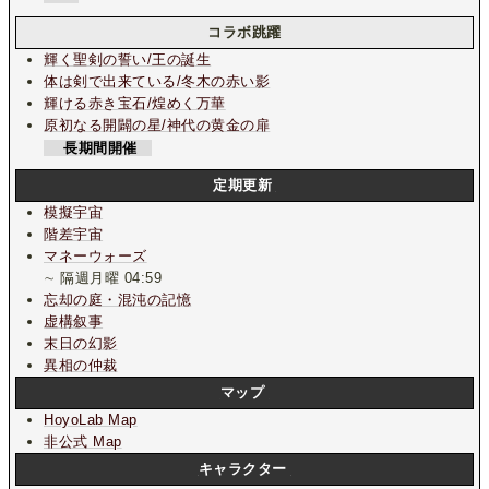
コラボ跳躍
輝く聖剣の誓い/王の誕生
体は剣で出来ている/冬木の赤い影
輝ける赤き宝石/煌めく万華
原初なる開闢の星/神代の黄金の扉
長期間開催
定期更新
模擬宇宙
階差宇宙
マネーウォーズ
∼ 隔週月曜 04:59
忘却の庭・混沌の記憶
虚構叙事
末日の幻影
異相の仲裁
マップ
HoyoLab Map
非公式 Map
キャラクター