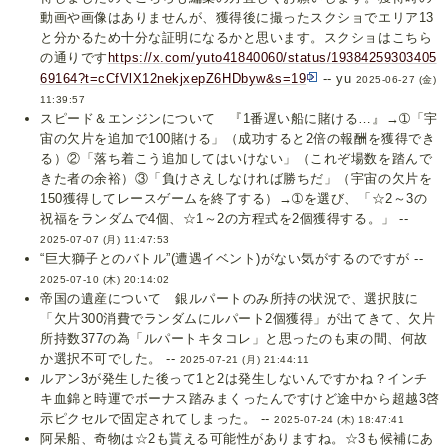
動画や画像はありませんが、獲得後に撮ったスクショでエリア13
と分かるため十分な証明になるかと思います。スクショはこちら
の通りです
https://x.com/yuto41840060/status/19384259303405
69164?t=cCfVlX12nekjxepZ6HDbyw&s=19
-- yu
2025-06-27 (金)
11:39:57
スピード＆エンジンについて 『1番遅い船に賭ける…』→➀「宇
宙の欠片を追加で100賭ける」（成功すると2倍の報酬を獲得でき
る）②「落ち着こう追加してはいけない」（これぞ場数を踏んで
きた者の余裕）③「負けさえしなければ勝ちだ」（宇宙の欠片を
150獲得してレースゲームを終了する）→➀を選び、「☆2～3の
祝福をランダムで4個、☆1～2の方程式を2個獲得する。」 --
2025-07-07 (月) 11:47:53
“巨大獅子とのバトル”(遭遇イベント)がない気がするのですが --
2025-07-10 (木) 20:14:02
帝国の遺産について 銀ルパートのみ所持の状況で、選択肢に
「欠片300消費でランダムにルパート2個獲得」が出てきて、欠片
所持数377の為「ルパートキタコレ」と思ったのも束の間、何故
か選択不可でした。 --
2025-07-21 (月) 21:44:11
ルアン3が発生した後って1と2は発生しないんですかね？インチ
キ血錦と時運でボーナス踏みまくったんですけど途中から超越3啓
示ピクセルで固定されてしまった。 --
2025-07-24 (木) 18:47:41
阿呆船、奇物は☆2も貰える可能性がありますね。☆3も候補にあ