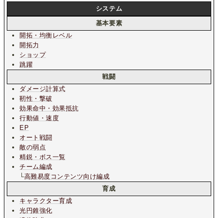
システム
基本要素
開拓・均衡レベル
開拓力
ショップ
跳躍
戦闘
ダメージ計算式
靭性・撃破
効果命中・効果抵抗
行動値・速度
EP
オート戦闘
敵の弱点
精鋭・ボス一覧
チーム編成
└
高難易度コンテンツ向け編成
育成
キャラクター育成
光円錐強化