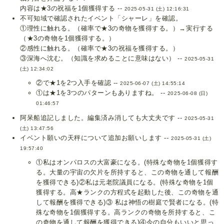
内容は★3の祝福を1個獲得する --
2025-05-31 (土) 12:16:31
不可知域で確認されたイベント「シャーレ」を確認。
①理性に触れる。（確率で★3の奇物を獲得する。）→実行する
（★3の奇物を1個獲得する。）
②感性に触れる。（確率で★3の祝福を獲得する。）
③深海へ沈む。（知識を求めることに意味はない） --
2025-05-31
(土) 12:34:02
②で★1を2つ入手を確認 --
2025-06-07 (土) 14:55:14
①は★1を3つのパターンもありますね。 --
2025-06-08 (日)
01:46:57
阿呆船追記しました。編集済み消しても大丈夫です --
2025-05-31
(土) 13:47:56
イベント願いの天秤について追加お願いします --
2025-05-31 (土)
19:57:40
①私はオンパロスの大富豪になる。(特殊な奇物を1個獲得す
る。大量の宇宙の欠片を所持すると、この奇物を通して報酬
を獲得できる)②私は元老院議員になる。(特殊な奇物を1個
獲得する。高★ランクの方程式を起動した後、この奇物を通
して報酬を獲得できる)③ 私は神悟の樹庭で賢者になる。(特
殊な奇物を1個獲得する。高ランクの奇物を所持すると、こ
の奇物を通して報酬を獲得できる)④今の自分もいいと思っ