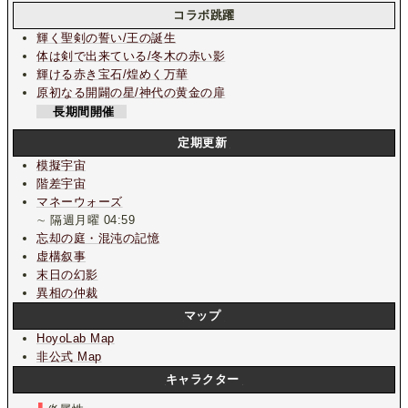
コラボ跳躍
輝く聖剣の誓い/王の誕生
体は剣で出来ている/冬木の赤い影
輝ける赤き宝石/煌めく万華
原初なる開闢の星/神代の黄金の扉
長期間開催
定期更新
模擬宇宙
階差宇宙
マネーウォーズ
∼ 隔週月曜 04:59
忘却の庭・混沌の記憶
虚構叙事
末日の幻影
異相の仲裁
マップ
HoyoLab Map
非公式 Map
キャラクター