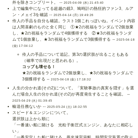
外を除きコンプリート。 --
2025-04-09 (水) 21:45:40
上で編集中になってる超越の鏡3、鳩時計の熱狂的ファン3、ルア
ン・メェイ3を確認 --
2025-04-14 (月) 19:49:26
伶人の手品を自分も確認。ラスト1個これっぽいね。イベント内容
は人間喜劇のものと全く同じ ①★2の祝福をランダムで2個放棄
し、★2の祝福をランダムで4個獲得する ②★3の祝福をランダ
ムで1個放棄し、★3の祝福をランダムで3個獲得する --
2025-04-18
(金) 17:04:12
伶人の手品について追記。第3の選択肢が出ることもある
（確率で出現だと思われる）。
コップも壊せる！
★2の祝福をランダムで2個放棄し、★3の祝福をランダムで
3個獲得する --
2025-04-18 (金) 17:18:32
人生の分かれ道(その2)について。「実験事故の真実を隠す」を選
んだ場合人生の分かれ道(その2)が再度発生することを確認。 --
2025-04-29 (火) 01:39:45
輸送任務ないか --
2025-05-24 (土) 18:32:55
スピード＆エンジンについて。
選択肢は上から順に
「一番速い船に賭ける 光粒子衝圧式エンジン、あなたに相応し
い」
「一番安定した船に賭ける 亜光速宇宙船、時間安定装置の取り