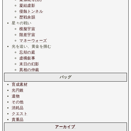
凝結虚影
侵蝕トンネル
歴戦余韻
星々の戦い
模擬宇宙
階差宇宙
マネーウォーズ
光を追い、黄金を掴む
忘却の庭
虚構叙事
末日の幻影
異相の仲裁
バッグ
育成素材
光円錐
遺物
その他
消耗品
クエスト
貴重品
アーカイブ