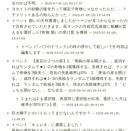
るのかは不明。 --
2025-07-26 (土) 03:17:47
ヨセイトの砂糖の後全力って確定で奇物じゃなかったんだ……？
デメリットあるの知らんかった --
2025-07-28 (月) 15:14:08
イベント 願いの天秤遭遇しましたがページが見つからなかったの
で共有させていただきます。高ランクの方程式完成後に報酬が貰
えるを選択→☆2奇物 願いの受け皿 を獲得 --
2025-07-30 (水)
23:07:56
イベント｢パブのドリンク｣の枠の増やして欲しいです内容は
編集します --
2026-04-07 (火) 00:15:58
イベント 【迷宮の２つの扉】1.「青銅の扉を開ける。」成功す
ればランダムで★1~2の奇物を1個獲得する。失敗すれば、ランダ
ムで奇物を3個失う。現在の失敗確率は0% 2.「黄金の扉を開け
る。」成功すれば★1~3の祝福をランダムで1個獲得する。失敗す
れば、ランダムで祝福を3個失う。現在の失敗確率は0% 3.「ど
っちも開かない。」立ち去る --
2025-08-03 (日) 00:34:43
1.または2.を選択後、再度同じ選択肢が出現。選択した方は
確率が30%ずつ上昇。 --
2025-08-03 (日) 00:37:00
巨大獅子とのバトルってまだないんですか？ --
2025-08-25 (月)
11:46:35
イベント「キュレネ」に遭遇しました！
最初の選択肢はキュレネとの他愛のない会話なのでおそらく同じ