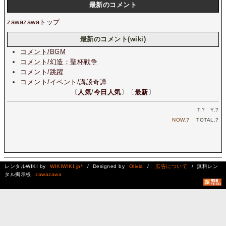
最新のコメント
zawazawaトップ
最新のコメント(wiki)
コメント/BGM
コメント/幻造：聖杯戦争
コメント/跳躍
コメント/イベント/講談奇譚
〔
人気
/
今日人気
〕〔
最新
〕
T.
?
Y.
?
NOW.
?
TOTAL.
?
レンタルWIKI by
WIKIWIKI.jp*
/ Designed by
Olivia
/
広告について
/ 無料レン
タル掲示板
zawazawa