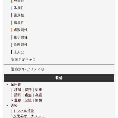
▌
炎属性
▌
氷属性
▌
雷属性
▌
風属性
▌
虚数属性
▌
量子属性
▌
物理属性
▌
主人公
実装予定キャラ
運命別/レアリティ順
装備
光円錐
├
壊滅
|
巡狩
|
知恵
├
調和
|
虚無
|
存護
└
豊穣
|
記憶
|
愉悦
遺物
├
トンネル遺物
└
次元界オーナメント