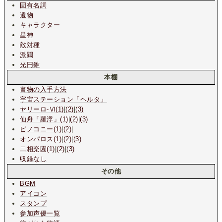
固有名詞
遺物
キャラクター
星神
敵対種
派閥
光円錐
本棚
書物の入手方法
宇宙ステーション
「ヘルタ」
ヤリーロ-Ⅵ(1)
|
(2)
|
(3)
仙舟「羅浮」(1)
|
(2)
|
(3)
ピノコニー(1)
|
(2)
|
オンパロス(1)
|
(2)
|
(3)
二相楽園(1)
|
(2)
|
(3)
収録なし
その他
BGM
アイコン
スタンプ
参加声優一覧