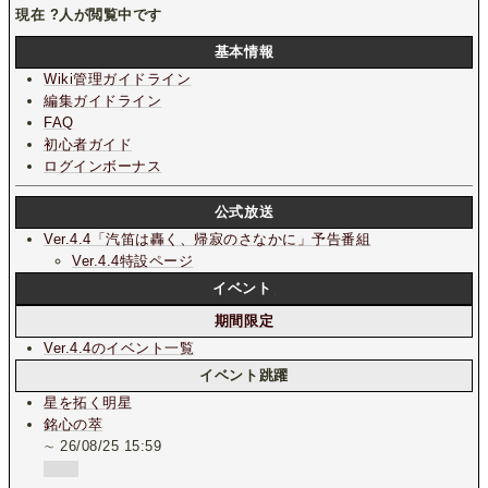
現在
?
人が閲覧中です
基本情報
Wiki管理ガイドライン
編集ガイドライン
FAQ
初心者ガイド
ログインボーナス
公式放送
Ver.4.4「汽笛は轟く、帰寂のさなかに」
予告番組
Ver.4.4特設ページ
イベント
期間限定
Ver.4.4のイベント一覧
イベント跳躍
星を拓く明星
銘心の萃
∼ 26/08/25 15:59