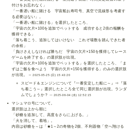
付けをお忘れなく」
「一番遅い船に賭ける 宇宙船お寿司号、真空で流線形を考慮す
る必要はない」。
「一番遅い船に賭ける」を選択したところ、
「宇宙の欠片×100を追加でベットする 成功すると2倍の報酬を
獲得できる」
「落ち着こう、追加してはいけない これぞ場数を踏んできた者
の余裕」
「負けさえしなければ勝ちだ 宇宙の欠片×150を獲得してレース
ゲームを終了する」の選択肢が出現。
「宇宙の欠片×100を追加でベットする」を選択したところ、「ま
ずはご飯を食べよう 宇宙の欠片×150を獲得する」のみの選択肢
が出現。 --
2025-05-25 (日) 15:43:20
スピード＆エンジンについて『一番安定した船に～』⇒『落
ち着こう～』選択したところ全て同じ選択肢が出現。ランダ
ムでしょうか？ --
2025-06-04 (水) 12:52:15
マシュマロ号について。
選択肢は上から順に
「砂糖を追加して、高度をさらに上げる。」
「火を消して、着地」。
内容は砂糖を～は「★1～2の奇物を2個、不利器物「空へ翔ける