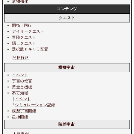
遺物強化
コンテンツ
クエスト
開拓
|
同行
デイリークエスト
冒険クエスト
隠しクエスト
選択肢とキャラ配置
開拓行路
模擬宇宙
イベント
宇宙の蝗害
黄金と機械
不可知域
├
イベント
└
シミュレーション記録
模擬宇宙図鑑
星神図鑑
階差宇宙