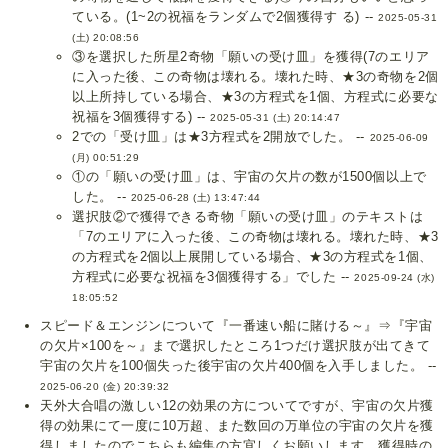
ている。(1~2の祝福をランダムで2個獲得す る) --
2025-05-31
(土) 20:08:56
③を選択した所星2奇物「願いの受け皿」を獲得(7のエリア
に入った後、この奇物は壊れる。壊れた時、★3の奇物を2個
以上所持している場合、★3の方程式を1個、方程式に必要な
祝福を3個獲得する) --
2025-05-31 (土) 20:14:47
2での「受け皿」は★3方程式を2開放でした。 --
2025-06-09
(月) 00:51:29
①の「願いの受け皿」は、宇宙の欠片の数が1500個以上で
した。 --
2025-06-28 (土) 13:47:44
選択肢②で獲得できる奇物「願いの受け皿」のテキストは
「7のエリアに入った後、この奇物は壊れる。壊れた時、★3
の方程式を2個以上展開している場合、★3の方程式を1個、
方程式に必要な祝福を3個獲得する」でした --
2025-09-24 (水)
18:05:52
スピード＆エンジンについて『一番速い船に賭ける～』⇒『宇宙
の欠片×100を～』まで選択したところ1つだけ選択肢が出てきて
宇宙の欠片を100個失った後宇宙の欠片400個を入手しました。 --
2025-06-20 (金) 20:39:32
天外大合唱の激しい12の効果の方についてですが、宇宙の欠片獲
得の効果にて一度に10万超、また数回の万単位の宇宙の欠片を獲
得しましたのでこちらも編集の方宜しくお願いします。獲得時の