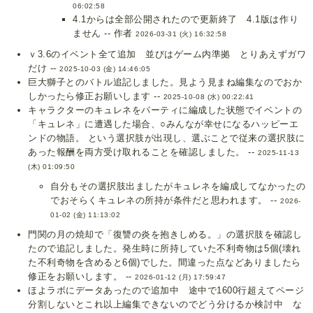
06:02:58
4.1からは全部公開されたので更新終了 4.1版は作り
ません -- 作者
2026-03-31 (火) 16:32:58
ｖ3.6のイベント全て追加 並びはゲーム内準拠 とりあえずガワ
だけ --
2025-10-03 (金) 14:46:05
巨大獅子とのバトル追記しました。見よう見まね編集なのでおか
しかったら修正お願いします --
2025-10-08 (水) 00:22:41
キャラクターのキュレネをパーティに編成した状態でイベントの
「キュレネ」に遭遇した場合、○みんなが幸せになるハッピーエ
ンドの物語。 という選択肢が出現し、選ぶことで従来の選択肢に
あった報酬を両方受け取れることを確認しました。 --
2025-11-13
(木) 01:09:50
自分もその選択肢出ましたがキュレネを編成してなかったの
でおそらくキュレネの所持が条件だと思われます。 --
2026-
01-02 (金) 11:13:02
門関の月の焼却で「復讐の炎を抱きしめる。」の選択肢を確認し
たので追記しました。発生時に所持していた不利奇物は5個(壊れ
た不利奇物を含めると6個)でした。間違った点などありましたら
修正をお願いします。 --
2026-01-12 (月) 17:59:47
ほよラボにデータあったので追加中 途中で1600行超えてページ
分割しないとこれ以上編集できないのでどう分けるか検討中 な