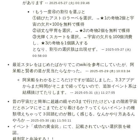
があります --
2025-05-27 (火) 00:39:46
↑もう一度④の割引を選ぶと
①錆びたアストロラーベを選択。→★1の奇物2個と宇
宙の欠片×100を無料で獲得
②頑丈な甲冑を選択。→★2の奇物2個を無料で獲得
③光輝くスカートを選択。→宇宙の欠片を100個消費
し、★3の奇物を1個購入する
となり、割引の選択肢は出現せず。 --
2025-05-27 (火)
00:58:00
最近スタレをはじめたばかりでこのwikiを参考にしていたが、阿
呆船と賢者の道が見当たらなかった。 --
2025-05-29 (木) 10:03:34
阿呆船をわかるところだけですが追記しました。3.3アプデ
からまだ時間がそこまで経ってないので、追加イベント系は
結構抜けてたりします。 --
2025-05-31 (土) 11:27:05
昔の宇宙だと簡単に超越の鏡その3まで行けたけどいまの階差宇宙
だとホンマにそこまでたどり着けるか？ってくらいイベントの種
類増えちゃって３回踏むのが難しく感じる。なんかやり方あるん
やろか --
2025-05-30 (金) 11:50:11
イベント「成功の黄金比」にて、記載されていない選択肢を確
認。
裁判官と弁論する！！