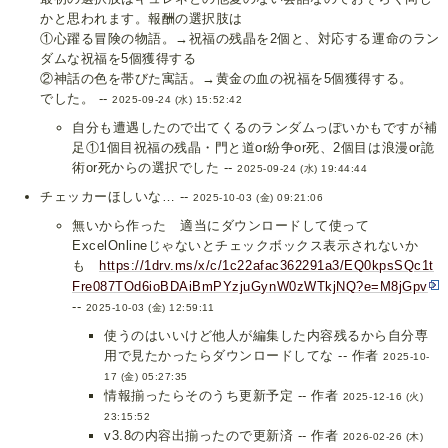
かと思われます。報酬の選択肢は
①心躍る冒険の物語。→祝福の残晶を2個と、対応する運命のラン
ダムな祝福を5個獲得する
②神話の色を帯びた寓話。→黄金の血の祝福を5個獲得する。
でした。 --
2025-09-24 (水) 15:52:42
自分も遭遇したので出てくるのランダムっぽいかもですが補
足①1個目祝福の残晶・門と道or紛争or死、2個目は浪漫or詭
術or死からの選択でした --
2025-09-24 (水) 19:44:44
チェッカーほしいな… --
2025-10-03 (金) 09:21:06
無いから作った 適当にダウンロードして使って
ExcelOnlineじゃないとチェックボックス表示されないか
も
https://1drv.ms/x/c/1c22afac362291a3/EQ0kpsSQc1t
Fre087TOd6ioBDAiBmPYzjuGynW0zWTkjNQ?e=M8jGpv
--
2025-10-03 (金) 12:59:11
使うのはいいけど他人が編集した内容残るから自分専
用で見たかったらダウンロードしてな -- 作者
2025-10-
17 (金) 05:27:35
情報揃ったらそのうち更新予定 -- 作者
2025-12-16 (火)
23:15:52
v3.8の内容出揃ったので更新済 -- 作者
2026-02-26 (木)