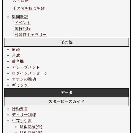
人間喜劇
千の面を持つ英雄
楽園漫記
├
イベント
├
運行記録
└
可能性ギャラリー
その他
依頼
合成
蓄音機
アチーブメント
ログインメッセージ
ナナシの勲功
ギミック
データ
スターピースガイド
行動要旨
デイリー訓練
生存手引書
疑似花萼(金)
疑似花萼(赤)