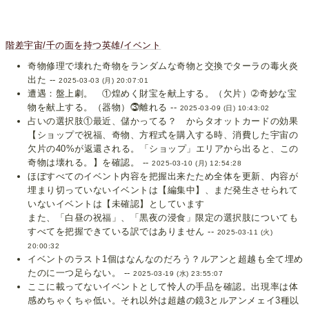
階差宇宙/千の面を持つ英雄/イベント
奇物修理で壊れた奇物をランダムな奇物と交換でターラの毒火炎
出た --
2025-03-03 (月) 20:07:01
遭遇：盤上劇。 ①煌めく財宝を献上する。（欠片）➁奇妙な宝
物を献上する。（器物）⓷離れる --
2025-03-09 (日) 10:43:02
占いの選択肢①最近、儲かってる？ からタオットカードの効果
【ショップで祝福、奇物、方程式を購入する時、消費した宇宙の
欠片の40%が返還される。「ショップ」エリアから出ると、この
奇物は壊れる。】を確認。 --
2025-03-10 (月) 12:54:28
ほぼすべてのイベント内容を把握出来たため全体を更新、内容が
埋まり切っていないイベントは【編集中】、まだ発生させられて
いないイベントは【未確認】としています
また、「白昼の祝福」、「黒夜の浸食」限定の選択肢についても
すべてを把握できている訳ではありません --
2025-03-11 (火)
20:00:32
イベントのラスト1個はなんなのだろう？ルアンと超越も全て埋め
たのに一つ足らない。 --
2025-03-19 (水) 23:55:07
ここに載ってないイベントとして怜人の手品を確認。出現率は体
感めちゃくちゃ低い。それ以外は超越の鏡3とルアンメェイ3種以