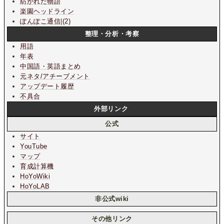
紡がれた物語
楽園ヘッドライン
ぽんぽこ通信
|
(2)
整理・分析・考察
用語
年表
中国語・英語まとめ
元ネタ/アチーブメント
アップデート履歴
不具合
外部リンク
公式
サイト
YouTube
マップ
育成計算機
HoYoWiki
HoYoLAB
非公式wiki
その他リンク