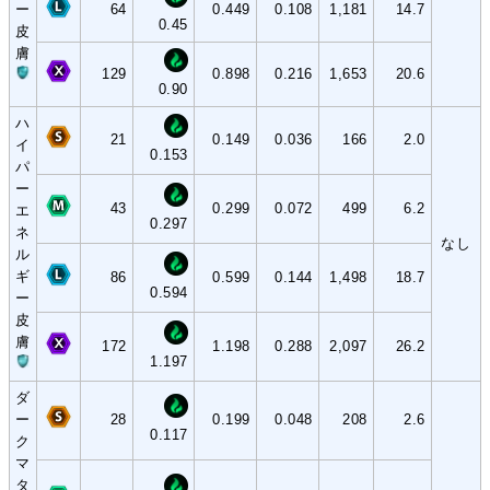
ー
64
0.449
0.108
1,181
14.7
0.45
皮
膚
129
0.898
0.216
1,653
20.6
0.90
ハ
21
0.149
0.036
166
2.0
イ
0.153
パ
ー
43
0.299
0.072
499
6.2
エ
0.297
ネ
なし
ル
ギ
86
0.599
0.144
1,498
18.7
0.594
ー
皮
膚
172
1.198
0.288
2,097
26.2
1.197
ダ
ー
28
0.199
0.048
208
2.6
0.117
ク
マ
タ