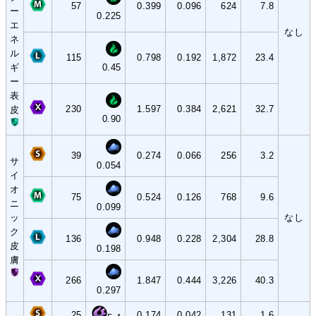
57
0.399
0.096
624
7.8
ー
0.225
エ
なし
ネ
ル
115
0.798
0.192
1,872
23.4
ギ
0.45
ー
表
230
1.597
0.384
2,621
32.7
皮
0.90
39
0.274
0.066
256
3.2
サ
0.054
イ
オ
75
0.524
0.126
768
9.6
ニ
0.099
ッ
なし
ク
136
0.948
0.228
2,304
28.8
皮
0.198
膚
266
1.847
0.444
3,226
40.3
0.297
25
0.174
0.042
131
1.6