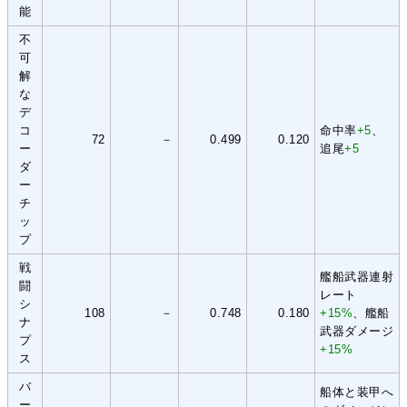
能
不
可
解
な
デ
コ
命中率
+5
、
72
－
0.499
0.120
ー
追尾
+5
ダ
ー
チ
ッ
プ
戦
艦船武器連射
闘
レート
シ
108
－
0.748
0.180
+15%
、艦船
ナ
武器ダメージ
プ
+15%
ス
バ
船体と装甲へ
ー