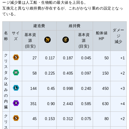
ージ減少量は人工船・生物船の最大値を上回る。
互換元と異なり維持費が存在するが、これがかなり重めの設定となっ
ている。
建造費
維持費
ダメー
名
サイ
船体値
基本資
基本資
ジ
称
ズ
HP
源
源
減少
(目安)
(目安)
ク
27
0.117
0.187
0.045
50
+1
リ
ス
タ
58
0.225
0.405
0.097
150
+2
ル
込
144
0.45
0.998
0.240
450
+3
み
の
内
351
0.90
2.443
0.585
630
+4
臓
ク
45
0.153
0.312
0.075
80
+2
リ
ス