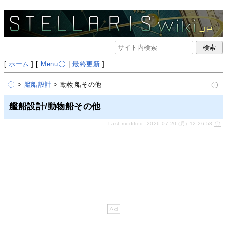
[
ホーム
] [
Menu
|
最終更新
]
>
艦船設計
> 動物船その他
艦船設計/動物船その他
Last-modified: 2026-07-20 (月) 12:26:53