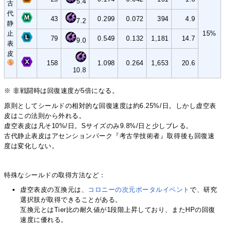
5.4
古
代
43
0.299
0.072
394
4.9
7.2
静
止
15%
79
0.549
0.132
1,181
14.7
9.0
表
皮
158
1.098
0.264
1,653
20.6
10.8
※ 非戦闘時は回復速度が5倍になる。
原則としてシールドの相対的な回復速度は約6.25%/日。しかし虚空表
皮はこの法則から外れる。
虚空表皮は凡そ10%/日。Sサイズのみ9.8%/日と少しブレる。
古代静止表皮はアセンションパーク『考古学技術者』取得後も回復速
度は変化しない。
特殊なシールドの取得方法など：
虚空表皮の互換元は、
コロニーの次元ポータルイベント
で、研究
選択肢が取得できることがある。
互換元とはTier比の耐久値が1段階上昇しており、またHPの回復
速度に優れる。