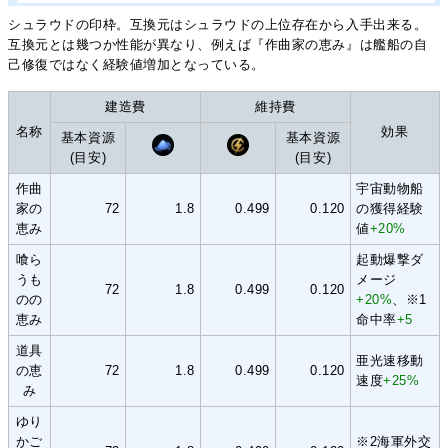
シュラウドの印枠。互換元はシュラウドの上位存在から入手出来る。
互換元とは幾つか性能が異なり、例えば『作曲家の恵み』は艦船の自
己修復ではなく経験値増加となっている。
建造費
維持費
名称
効果
基本資源
基本資源
(目安)
(目安)
作曲
宇宙動物船
家の
72
1.8
0.499
0.120
の獲得経験
恵み
値
+20%
喰ら
起動爆撃ダ
うも
メージ
72
1.8
0.499
0.120
のの
+20%
、※1
恵み
命中率
+5
道具
亜光速移動
の恵
72
1.8
0.499
0.120
速度
+25%
み
ゆり
かご
※2海軍外交