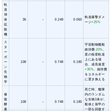
軌
道
弾
軌道爆撃ダメ
体
36
－
0.249
0.060
ージ
+25%
拡
散
機
ス
宇宙動物艦船
タ
維持費
-20%
、
ー
星の衛星軌道
ボ
上にある場
ー
108
－
0.748
0.180
合、成長速度
ン
+35%
、維持費
生
をエネルギー
物
に置き換える
学
死亡時、艦隊
修
内のランダム
復
な生物1体が、
108
－
0.748
0.180
酵
船体と装甲の
素
一部を回復す