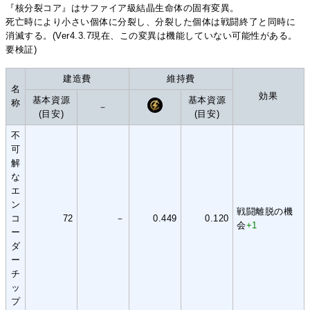
『核分裂コア』はサファイア級結晶生命体の固有変異。
死亡時により小さい個体に分裂し、分裂した個体は戦闘終了と同時に
消滅する。(Ver4.3.7現在、この変異は機能していない可能性がある。
要検証)
建造費
維持費
名
効果
基本資源
基本資源
称
－
(目安)
(目安)
不
可
解
な
エ
ン
戦闘離脱の機
コ
72
－
0.449
0.120
会
+1
ー
ダ
ー
チ
ッ
プ