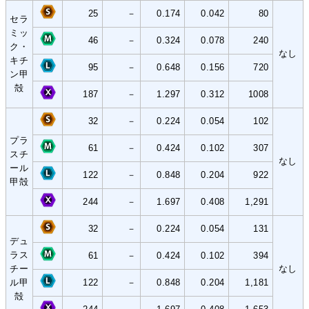
25
－
0.174
0.042
80
セラ
ミッ
46
－
0.324
0.078
240
ク・
なし
キチ
95
－
0.648
0.156
720
ン甲
殻
187
－
1.297
0.312
1008
32
－
0.224
0.054
102
プラ
61
－
0.424
0.102
307
スチ
なし
ール
122
－
0.848
0.204
922
甲殻
244
－
1.697
0.408
1,291
32
－
0.224
0.054
131
デュ
ラス
61
－
0.424
0.102
394
チー
なし
ル甲
122
－
0.848
0.204
1,181
殻