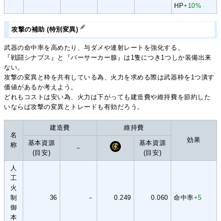
HP
+10%
攻撃の補助 (特別変異)
武器の命中率を高めたり、与ダメや連射レートを強化する。
『戦闘シナプス』と『バーサーカー腺』は1隻につき1つしか装備出来
ない。
攻撃の変異と枠を共有している為、火力を求める際は武器枠を1つ潰す
価値があるか考えよう。
どれもコストは安い為、火力は下がっても建造費や維持費を節約した
いならば攻撃の変異とトレードも有効だろう。
建造費
維持費
名
効果
基本資源
基本資源
称
－
(目安)
(目安)
人
工
火
制
36
－
0.249
0.060
命中率
+5
御
本