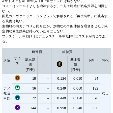
Xサイズでも同Tierの人工船のLサイズには届かない。
コストはシールドよりも増加するが、一方で建造に戦略資源を消費し
ない。
国是ガルヴァニック・シンセシスで解禁される『再生装甲』に該当す
る装備は無い。
生物船の同カテゴリと同名だが、別物なので船体値を増価させたり限
定的な回復効果は持っていたりはしない。
プラスチール甲殻[Ⅲ]とデュラスチール甲殻[Ⅳ]はコストが同じであ
る。
建造費
維持費
サイ
基本資
基本資
名称
HP
強化
ズ
源
－
源
(目安)
(目安)
18
－
0.124
0.030
64
ナノ
36
－
0.249
0.060
192
複合
なし
甲殻
72
－
0.449
0.120
576
144
－
0.998
0.240
806