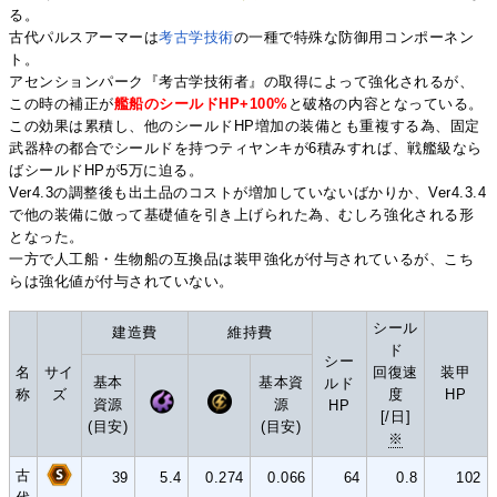
る。
古代パルスアーマーは
考古学技術
の一種で特殊な防御用コンポーネン
ト。
アセンションパーク『考古学技術者』の取得によって強化されるが、
この時の補正が
艦船のシールドHP+100%
と破格の内容となっている。
この効果は累積し、他のシールドHP増加の装備とも重複する為、固定
武器枠の都合でシールドを持つティヤンキが6積みすれば、戦艦級なら
ばシールドHPが5万に迫る。
Ver4.3の調整後も出土品のコストが増加していないばかりか、Ver4.3.4
で他の装備に倣って基礎値を引き上げられた為、むしろ強化される形
となった。
一方で人工船・生物船の互換品は装甲強化が付与されているが、こち
らは強化値が付与されていない。
シール
建造費
維持費
ド
シー
名
サイ
回復速
装甲
基本
基本資
ルド
称
ズ
度
HP
資源
源
HP
[/日]
(目安)
(目安)
※
古
39
5.4
0.274
0.066
64
0.8
102