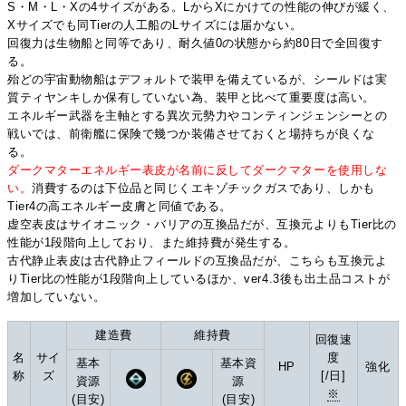
S・M・L・Xの4サイズがある。LからXにかけての性能の伸びが緩く、
Xサイズでも同Tierの人工船のLサイズには届かない。
回復力は生物船と同等であり、耐久値0の状態から約80日で全回復す
る。
殆どの宇宙動物船はデフォルトで装甲を備えているが、シールドは実
質ティヤンキしか保有していない為、装甲と比べて重要度は高い。
エネルギー武器を主軸とする異次元勢力やコンティンジェンシーとの
戦いでは、前衛艦に保険で幾つか装備させておくと場持ちが良くな
る。
ダークマターエネルギー表皮が名前に反してダークマターを使用しな
い。
消費するのは下位品と同じくエキゾチックガスであり、しかも
Tier4の高エネルギー皮膚と同値である。
虚空表皮はサイオニック・バリアの互換品だが、互換元よりもTier比の
性能が1段階向上しており、また維持費が発生する。
古代静止表皮は古代静止フィールドの互換品だが、こちらも互換元よ
りTier比の性能が1段階向上しているほか、ver4.3後も出土品コストが
増加していない。
建造費
維持費
回復速
名
サイ
度
基本
基本資
HP
強化
称
ズ
[/日]
資源
源
※
(目安)
(目安)