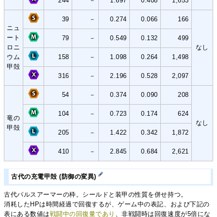
244
－
1.697
0.408
1,653
39
－
0.274
0.066
166
ニュ
ート
79
－
0.549
0.132
499
ロニ
なし
ウム
158
－
1.098
0.264
1,498
甲殻
316
－
2.196
0.528
2,097
54
－
0.374
0.090
208
104
－
0.723
0.174
624
竜の
なし
甲殻
205
－
1.422
0.342
1,872
410
－
2.845
0.684
2,621
古代の充電甲殻 (防御の変異)
古代パルスアーマーの枠。シールドと装甲の性質を併せ持つ。
消耗したHPは時間経過で回復するが、ゲーム中の表記、および下記の
表にある数値は
戦闘中の回復量であり
、非戦闘時は回復速度が5倍にな