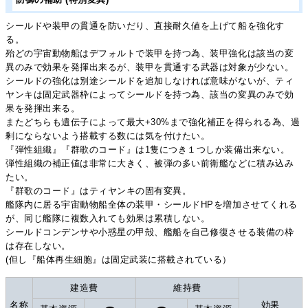
防御の補助 (特別変異)
シールドや装甲の貫通を防いだり、直接耐久値を上げて船を強化す
る。
殆どの宇宙動物船はデフォルトで装甲を持つ為、装甲強化は該当の変
異のみで効果を発揮出来るが、装甲を貫通する武器は対象が少ない。
シールドの強化は別途シールドを追加しなければ意味がないが、ティ
ヤンキは固定武器枠によってシールドを持つ為、該当の変異のみで効
果を発揮出来る。
またどちらも遺伝子によって最大+30%まで強化補正を得られる為、過
剰にならないよう搭載する数には気を付けたい。
『弾性組織』『群歌のコード』は1隻につき１つしか装備出来ない。
弾性組織の補正値は非常に大きく、被弾の多い前衛艦などに積み込み
たい。
『群歌のコード』はティヤンキの固有変異。
艦隊内に居る宇宙動物船全体の装甲・シールドHPを増加させてくれる
が、同じ艦隊に複数入れても効果は累積しない。
シールドコンデンサや小惑星の甲殻、艦船を自己修復させる装備の枠
は存在しない。
(但し『船体再生細胞』は固定武装に搭載されている）
建造費
維持費
名称
効果