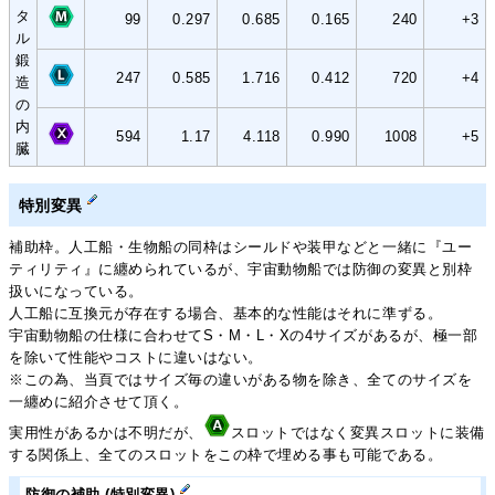
タ
99
0.297
0.685
0.165
240
+3
ル
鍛
247
0.585
1.716
0.412
720
+4
造
の
内
594
1.17
4.118
0.990
1008
+5
臓
特別変異
補助枠。人工船・生物船の同枠はシールドや装甲などと一緒に『ユー
ティリティ』に纏められているが、宇宙動物船では防御の変異と別枠
扱いになっている。
人工船に互換元が存在する場合、基本的な性能はそれに準ずる。
宇宙動物船の仕様に合わせてS・M・L・Xの4サイズがあるが、極一部
を除いて性能やコストに違いはない。
※この為、当頁ではサイズ毎の違いがある物を除き、全てのサイズを
一纏めに紹介させて頂く。
実用性があるかは不明だが、
スロットではなく変異スロットに装備
する関係上、全てのスロットをこの枠で埋める事も可能である。