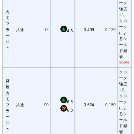
ーク
強度
カ
+1
、
モ
クロ
フ
ーク
ラ
共通
72
0.499
0.120
4.5
によ
ー
るシ
ジ
ール
ュ
ド減
衰
100%
クロ
ーク
発
強度
展
+2
、
カ
クロ
モ
6.3
ーク
フ
共通
90
0.624
0.150
によ
6.3
ラ
るシ
ー
ール
ジ
ド減
ュ
衰