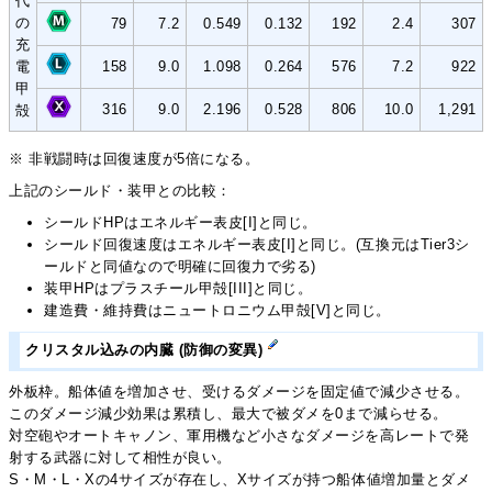
代
の
79
7.2
0.549
0.132
192
2.4
307
充
電
158
9.0
1.098
0.264
576
7.2
922
甲
316
9.0
2.196
0.528
806
10.0
1,291
殻
※ 非戦闘時は回復速度が5倍になる。
上記のシールド・装甲との比較：
シールドHPはエネルギー表皮[I]と同じ。
シールド回復速度はエネルギー表皮[I]と同じ。(互換元はTier3シ
ールドと同値なので明確に回復力で劣る)
装甲HPはプラスチール甲殻[III]と同じ。
建造費・維持費はニュートロニウム甲殻[V]と同じ。
クリスタル込みの内臓 (防御の変異)
外板枠。船体値を増加させ、受けるダメージを固定値で減少させる。
このダメージ減少効果は累積し、最大で被ダメを0まで減らせる。
対空砲やオートキャノン、軍用機など小さなダメージを高レートで発
射する武器に対して相性が良い。
S・M・L・Xの4サイズが存在し、Xサイズが持つ船体値増加量とダメ