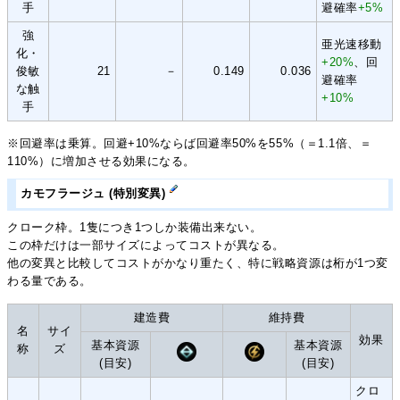
手
避確率
+5%
強
亜光速移動
化・
+20%
、回
俊敏
21
－
0.149
0.036
避確率
な触
+10%
手
※回避率は乗算。回避+10%ならば回避率50%を55%（＝1.1倍、＝
110%）に増加させる効果になる。
カモフラージュ (特別変異)
クローク枠。1隻につき1つしか装備出来ない。
この枠だけは一部サイズによってコストが異なる。
他の変異と比較してコストがかなり重たく、特に戦略資源は桁が1つ変
わる量である。
建造費
維持費
名
サイ
効果
基本資源
基本資源
称
ズ
(目安)
(目安)
クロ