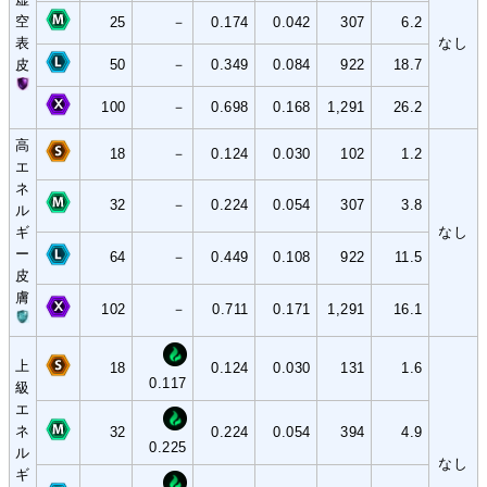
空
25
－
0.174
0.042
307
6.2
表
なし
皮
50
－
0.349
0.084
922
18.7
100
－
0.698
0.168
1,291
26.2
高
18
－
0.124
0.030
102
1.2
エ
ネ
32
－
0.224
0.054
307
3.8
ル
ギ
なし
ー
64
－
0.449
0.108
922
11.5
皮
膚
102
－
0.711
0.171
1,291
16.1
上
18
0.124
0.030
131
1.6
0.117
級
エ
ネ
32
0.224
0.054
394
4.9
0.225
ル
なし
ギ