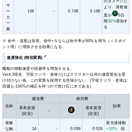
のダメージに
サ
より、発射速
ー
108
－
0.748
0.180
度が
5日
カ
間
30%
増加す
ー
る
腺
※ 命中・追尾は加算。命中+５ならば命中率が90%を95%（＝５ポイ
ント増）に増加させる効果になる。
速度強化 (特別変異)
艦船の移動速度や回避率を増加させる。
Ver4.3現在、宇宙クジラ・老体だけはスラスター以外の速度変化を受
け付けない為、この変異を採用する意味がない。(宇宙クジラ・老体は
回避も-100%の補正を持つので焼け石に水である)
建造費
維持費
名称
効果
基本資源
基本資源
－
(目安)
(目安)
俊敏
亜光速移動
な触
14
－
0.099
0.024
+10%
、回