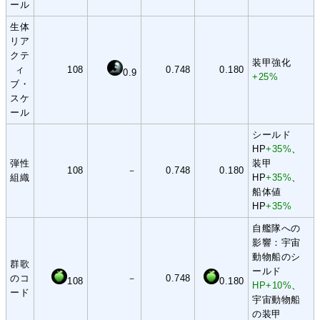
ール
生体
リア
クテ
装甲強化
ィ
108
0.748
0.180
0.9
+25%
ブ・
スケ
ール
シールド
HP
+35%
、
弾性
装甲
108
－
0.748
0.180
組織
HP
+35%
、
船体値
HP
+35%
自艦隊への
影響：宇宙
動物船のシ
群歌
ールド
のコ
－
0.748
108
0.180
HP+10%
、
ード
宇宙動物船
の装甲