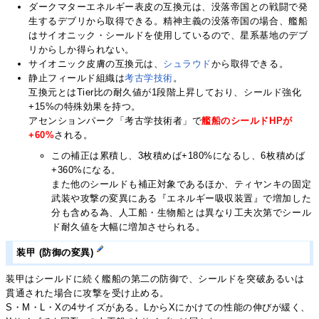
ダークマターエネルギー表皮の互換元は、没落帝国との戦闘で発
生するデブリから取得できる。精神主義の没落帝国の場合、艦船
はサイオニック・シールドを使用しているので、星系基地のデブ
リからしか得られない。
サイオニック皮膚の互換元は、
シュラウド
から取得できる。
静止フィールド組織は
考古学技術
。
互換元とはTier比の耐久値が1段階上昇しており、シールド強化
+15%の特殊効果を持つ。
アセンションパーク「考古学技術者」で
艦船のシールドHPが
+60%
される。
この補正は累積し、3枚積めば+180%になるし、6枚積めば
+360%になる。
また他のシールドも補正対象であるほか、ティヤンキの固定
武装や攻撃の変異にある『エネルギー吸収装置』で増加した
分も含める為、人工船・生物船とは異なり工夫次第でシール
ド耐久値を大幅に増加させられる。
装甲 (防御の変異)
装甲はシールドに続く艦船の第二の防御で、シールドを突破あるいは
貫通された場合に攻撃を受け止める。
S・M・L・Xの4サイズがある。LからXにかけての性能の伸びが緩く、