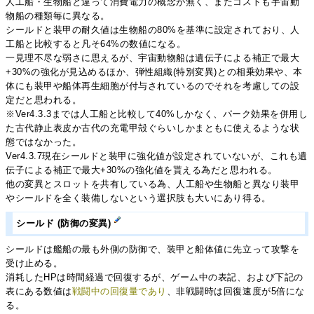
人工船・生物船と違って消費電力の概念が無く、またコストも宇宙動
物船の種類毎に異なる。
シールドと装甲の耐久値は生物船の80%を基準に設定されており、人
工船と比較すると凡そ64%の数値になる。
一見理不尽な弱さに思えるが、宇宙動物船は遺伝子による補正で最大
+30%の強化が見込めるほか、弾性組織(特別変異)との相乗効果や、本
体にも装甲や船体再生細胞が付与されているのでそれを考慮しての設
定だと思われる。
※Ver4.3.3までは人工船と比較して40%しかなく、パーク効果を併用し
た古代静止表皮か古代の充電甲殻ぐらいしかまともに使えるような状
態ではなかった。
Ver4.3.7現在シールドと装甲に強化値が設定されていないが、これも遺
伝子による補正で最大+30%の強化値を貰える為だと思われる。
他の変異とスロットを共有している為、人工船や生物船と異なり装甲
やシールドを全く装備しないという選択肢も大いにあり得る。
シールド (防御の変異)
シールドは艦船の最も外側の防御で、装甲と船体値に先立って攻撃を
受け止める。
消耗したHPは時間経過で回復するが、ゲーム中の表記、および下記の
表にある数値は
戦闘中の回復量であり
、非戦闘時は回復速度が5倍にな
る。