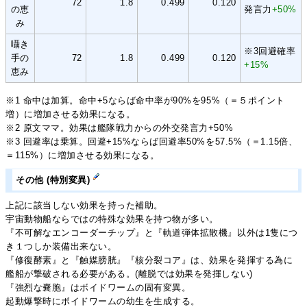
72
1.8
0.499
0.120
の恵
発言力
+50%
み
囁き
※3回避確率
手の
72
1.8
0.499
0.120
+15%
恵み
※1 命中は加算。命中+5ならば命中率が90%を95%（＝５ポイント
増）に増加させる効果になる。
※2 原文ママ。効果は艦隊戦力からの外交発言力+50%
※3 回避率は乗算。回避+15%ならば回避率50%を57.5%（＝1.15倍、
＝115%）に増加させる効果になる。
その他 (特別変異)
上記に該当しない効果を持った補助。
宇宙動物船ならではの特殊な効果を持つ物が多い。
『不可解なエンコーダーチップ』と『軌道弾体拡散機』以外は1隻につ
き１つしか装備出来ない。
『修復酵素』と『触媒膀胱』『核分裂コア』は、効果を発揮する為に
艦船が撃破される必要がある。(離脱では効果を発揮しない)
『強烈な嚢胞』はボイドワームの固有変異。
起動爆撃時にボイドワームの幼生を生成する。