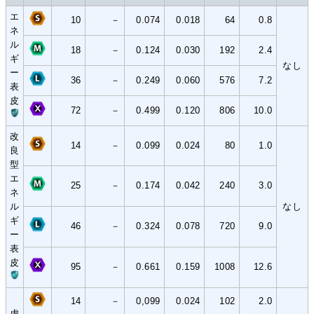
エ
10
－
0.074
0.018
64
0.8
ネ
ル
18
－
0.124
0.030
192
2.4
ギ
なし
ー
36
－
0.249
0.060
576
7.2
表
皮
72
－
0.499
0.120
806
10.0
改
14
－
0.099
0.024
80
1.0
良
型
エ
25
－
0.174
0.042
240
3.0
ネ
ル
なし
ギ
46
－
0.324
0.078
720
9.0
ー
表
皮
95
－
0.661
0.159
1008
12.6
14
－
0,099
0.024
102
2.0
虚