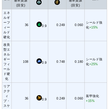
基本資源
基本資源
(目安)
(目安)
エネ
ルギ
ーフ
シールド強
36
0.249
0.060
0.9
ィー
化
+15%
ルド
硬化
改良
型エ
ネル
ギー
シールド強
108
0.748
0.180
0.9
フィ
化
+25%
ール
ド硬
化
リア
クテ
ィ
装甲強化
36
0.249
0.060
0.9
ブ・
+15%
スケ