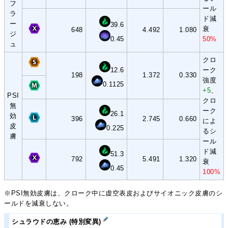
フ
ール
ラ
ド減
ー
39.6
衰
648
4.492
1.080
ジ
0.45
50%
ュ
クロ
12.6
ーク
198
1.372
0.330
強度
0.1125
+5
、
PSI
クロ
無
ーク
26.1
効
396
2.745
0.660
によ
皮
0.225
るシ
膚
ール
ド減
51.3
792
5.491
1.320
衰
0.45
100%
※PSI無効皮膚は、クローク中に虚空表皮およびサイオニック皮膚のシ
ールドを減衰しない。
シュラウドの恵み (特別変異)