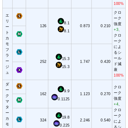
100%
クロ
エ
ーク
リ
8.1
強度
126
0.873
0.210
ー
+3
、
8.1
ト
クロ
カ
ーク
モ
によ
フ
るシ
ラ
ール
15.3
ー
252
1.747
0.420
ド減
ジ
15.3
衰
ュ
100%
ダ
クロ
ー
9.9
ーク
162
1.123
0.270
ク
強度
0.1125
マ
+4
、
タ
クロ
ー
ーク
19.8
カ
324
2.246
0.540
によ
モ
0.225
るシ