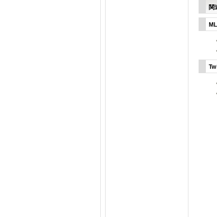
関
M
Tw