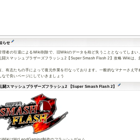
知らせ
管理者の引退によるWiki削除で、旧Wikiのデータを殆ど失うこととなってしまい
乱闘スマッシュブラザーズフラッシュ2【Super Smash Flash 2】攻略 Wi
。
在、有志たちの手によって復元作業を行なっております。一般的なマナーさえ守
んなで良いページにしていきましょう
乱闘スマッシュブラザーズフラッシュ2 【Super Smash Flash 2】
のWikiはMcLeodGaming制作のフラッシュゲーム