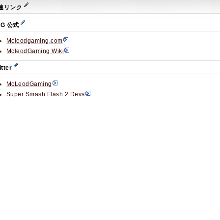
連リンク
LG 公式
Mcleodgaming.com
McleodGaming Wiki
itter
McLeodGaming
Super Smash Flash 2 Devs