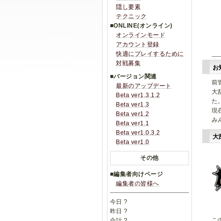
隠し要素
テクニック
■ONLINE(オンライン)
オンラインモード
アカウント登録
快適にプレイするために
対戦募集
お
■バージョン関連
前
最新のアップデート
大
Beta ver1.3.1.2
た
Beta ver1.3
現
Beta ver1.2
み
Beta ver1.1
Beta ver1.0.3.2
大
Beta ver1.0
その他
■編集者向けページ
編集者の皆様へ
今日
?
昨日
?
こ
合計
?