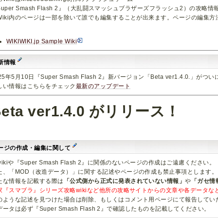
Super Smash Flash 2』（大乱闘スマッシュブラザーズフラッシュ2）の攻略情報
Wiki内のページは一部を除いて誰でも編集することが出来ます。ページの編集
。
WIKIWIKI.jp Sample Wiki
新情報
25年5月10日『Super Smash Flash 2』新バージョン「Beta ver1.4.0.」が
しい情報はこちらをチェック
最新のアップデート
Beta ver1.4.0 がリリース！
ージの作成・編集に関して
wikiや『Super Smash Flash 2』に関係のないページの作成はご遠慮ください。
た、「MOD（改造データ）」に関する記述やページの作成も禁止事項とします。
たな情報を記載する際は
「公式側から正式に発表されていない情報」
や
「ガセ情
家『スマブラ』シリーズ攻略wikiなど他所の攻略サイトからの文章や各データ
のような記述を見つけた場合は削除、もしくはコメント用ページにて報告してい
データは必ず『Super Smash Flash 2』で確認したものを記載してください。