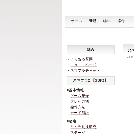
[
ホーム
|
新規
|
編集
|
添付
]
総合
スマ
Last
・
よくある質問
・
コメントページ
・
スマフラチャット
スマフラ2 【SSF2】
■基本情報
ゲーム紹介
プレイ方法
操作方法
モード解説
■攻略
キャラ別技研究
ステージ