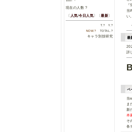
『
現在の人数
?
当
〔
人気
/
今日人気
〕〔
最新
〕
い
T.
?
Y.
?
NOW.
?
TOTAL.
?
キャラ別技研究
最
20
詳
ペ
当
ま
新
本
そ
各