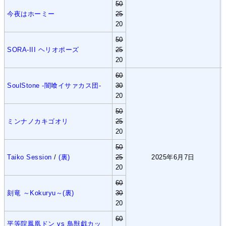
50
今夜はホーミー
25
20
50
SORA‐III ヘリオポーズ
25
20
60
SoulStone -闇喰イサァカス団-
30
20
50
ミンナノカキゴオリ
25
20
50
Taiko Session
/
(裏)
25
2025年6月7日
20
60
刻竜 ～Kokuryu～(裏)
30
20
60
平等院鳳凰ドン vs 鳥獣戯カッ