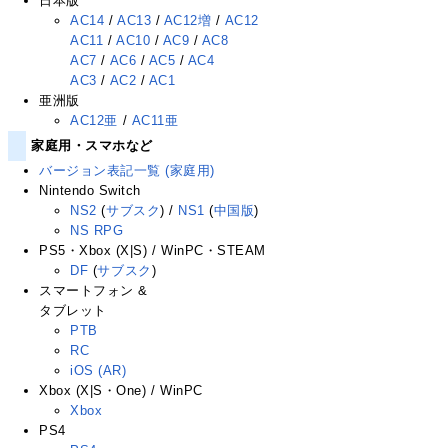
日本版
AC14
/
AC13
/
AC12増
/
AC12
AC11
/
AC10
/
AC9
/
AC8
AC7
/
AC6
/
AC5
/
AC4
AC3
/
AC2
/
AC1
亜洲版
AC12亜
/
AC11亜
家庭用・スマホなど
バージョン表記一覧 (家庭用)
Nintendo Switch
NS2
(
サブスク
) /
NS1
(
中国版
)
NS RPG
PS5・Xbox (X|S) / WinPC・STEAM
DF
(
サブスク
)
スマートフォン &
タブレット
PTB
RC
iOS (AR)
Xbox (X|S・One) / WinPC
Xbox
PS4