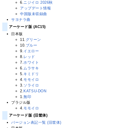
6.
ニジイロ 2026秋
アップデート情報
中国版未収録曲
サヨナラ曲
アーケード版 (AC15)
日本版
11.
グリーン
10.
ブルー
9.
イエロー
8.
レッド
7.
ホワイト
6.
ムラサキ
5.
キミドリ
4.
モモイロ
3.
ソライロ
2.
KATSU-DON
1.
無印
ブラジル版
4.
モモイロ
アーケード版 (旧筐体)
バージョン表記一覧 (旧筐体)