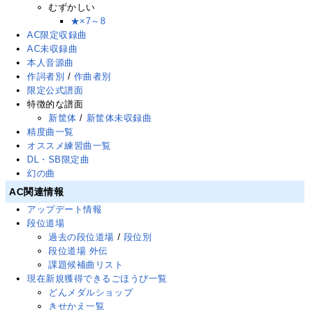
むずかしい
★×7～8
AC限定収録曲
AC未収録曲
本人音源曲
作詞者別
/
作曲者別
限定公式譜面
特徴的な譜面
新筐体
/
新筐体未収録曲
精度曲一覧
オススメ練習曲一覧
DL・SB限定曲
幻の曲
AC関連情報
アップデート情報
段位道場
過去の段位道場
/
段位別
段位道場 外伝
課題候補曲リスト
現在新規獲得できるごほうび一覧
どんメダルショップ
きせかえ一覧