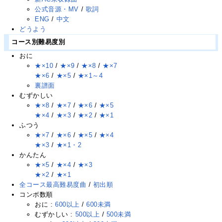
公式音源・MV
/
歌詞
ENG
/
中文
どうよう
コース別難易度別
おに
★×10
/
★×9
/
★×8
/
★×7
★×6
/
★×5
/
★×1～4
裏譜面
むずかしい
★×8
/
★×7
/
★×6
/
★×5
★×4
/
★×3
/
★×2
/
★×1
ふつう
★×7
/
★×6
/
★×5
/
★×4
★×3
/
★×1・2
かんたん
★×5
/
★×4
/
★×3
★×2
/
★×1
全コース最高難易度曲
/
初出順
コンボ数順
おに :
600以上
/
600未満
むずかしい :
500以上
/
500未満