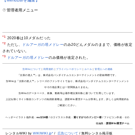
【MenuBarを編集】
管理者用メニュー
*1
2020春は10メダルだった
*2
ただし、
ドルアーガの塔メドレー
のみ20どんメダルのままで、価格が改定
されていない。
*3
ドルアーガの塔メドレー
のみ価格が改定された。
当Wikiについて
｜
利用規約
｜
プライバシーポリシー
｜
ルール
｜
管理人への連絡
『太鼓の達人™』は、株式会社バンダイナムコエンターテインメントの登録商標です。
当Wikiは『太鼓の達人™』シリーズのファンサイトであり、株式会社バンダイナムコエンターテインメント
やその他企業とは一切関係ありません。
当Wikiのデータベース、画像、動画等は著作権法第32条に基づいて引用しています。
上記を除くサイト独自コンテンツの知的財産権は、譜面Wiki運営チームが所有します。詳しくは利用規約を
ご確認ください。
ヘッダーイラスト他作成：
ms1214様
/ ロゴイラスト作成：
通りすがりのドンだー様
/ ファビコン作成・その
他編集：
譜面Wiki運営チーム
レンタルWIKI by
WIKIWIKI.jp*
/
広告について
/ 無料レンタル掲示板