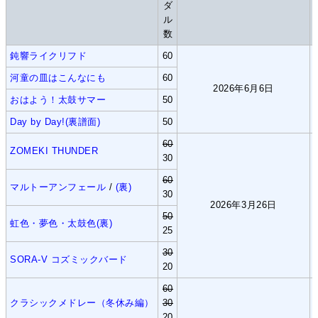
ダ
ル
数
鈍響ライクリフド
60
河童の皿はこんなにも
60
2026年6月6日
おはよう！太鼓サマー
50
Day by Day!(裏譜面)
50
60
ZOMEKI THUNDER
30
60
マルトーアンフェール
/
(裏)
30
2026年3月26日
50
虹色・夢色・太鼓色(裏)
25
30
SORA-V コズミックバード
20
60
クラシックメドレー（冬休み編）
30
20