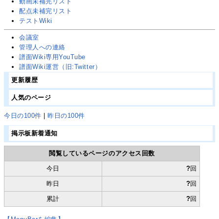
動画未補完リスト
配点未補完リスト
テストWiki
会議室
管理人への連絡
譜面Wiki専用YouTube
譜面Wiki運営
（旧:Twitter）
更新履歴
人気のページ
今日の100件
|
昨日の100件
掲示板新着通知
閲覧しているページのアクセス回数
今日
?
回
昨日
?
回
累計
?
回