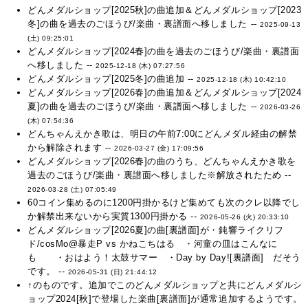
どんメダルショップ[2025秋]の曲追加＆どんメダルショップ[2023
冬]の曲を過去のごほうび/楽曲・裏譜面へ移しました --
2025-09-13
(土) 09:25:01
どんメダルショップ[2024春]の曲を過去のごほうび/楽曲・裏譜面
へ移しました --
2025-12-18 (木) 07:27:56
どんメダルショップ[2025冬]の曲追加 --
2025-12-18 (木) 10:42:10
どんメダルショップ[2026春]の曲追加＆どんメダルショップ[2024
夏]の曲を過去のごほうび/楽曲・裏譜面へ移しました --
2026-03-26
(木) 07:54:36
どんちゃんえかき歌は、明日の午前7:00にどんメダル経由の解禁
から解除されます --
2026-03-27 (金) 17:09:56
どんメダルショップ[2026春]の曲のうち、どんちゃんえかき歌を
過去のごほうび/楽曲・裏譜面へ移しました※解放されたため --
2026-03-28 (土) 07:05:49
60コイン集めるのに1200円掛かるけど集めても次のクレ以降でし
か解禁出来ないから実質1300円掛かる --
2026-05-26 (火) 20:33:10
どんメダルショップ[2026夏]の曲[裏譜面]が・鈍響ライクリフ
ド/cosMo@暴走P vs かねこちはる ・河童の皿はこんなに
も ・おはよう！太鼓サマー ・Day by Day![裏譜面] だそう
です。 --
2026-05-31 (日) 21:44:12
↑のものです。追加でこのどんメダルショップと共にどんメダルシ
ョップ2024[秋]で登場した楽曲[裏譜面]が通常追加するようです。