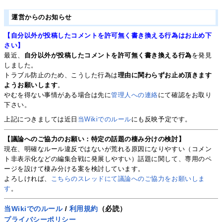
運営からのお知らせ
【自分以外が投稿したコメントを許可無く書き換える行為はお止め下
さい】
最近、
自分以外が投稿したコメントを許可無く書き換える行為
を発見
しました。
トラブル防止のため、こうした行為は
理由に関わらずお止め頂きます
ようお願いします
。
やむを得ない事情がある場合は先に
管理人への連絡
にて確認をお取り
下さい。
上記につきましては近日
当Wikiでのルール
にも反映予定です。
【議論へのご協力のお願い：特定の話題の棲み分けの検討】
現在、明確なルール違反ではないが荒れる原因になりやすい（コメン
ト非表示化などの編集合戦に発展しやすい）話題に関して、専用のペ
ージを設けて棲み分ける案を検討しています。
よろしければ、
こちらのスレッドにて議論へのご協力をお願いしま
す
。
当Wikiでのルール
/
利用規約
（必読）
プライバシーポリシー