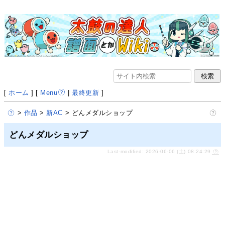
[
ホーム
] [
Menu
|
最終更新
]
>
作品
>
新AC
> どんメダルショップ
どんメダルショップ
Last-modified: 2026-06-06 (土) 08:24:29