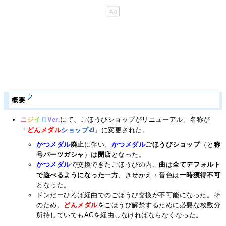
概要
ニ
ジ
イ
ロ
Ver.
にて、ごほうびショップがリニューアル。名称が
「
どんメダル
ショップ
」に変更された。
かつメダル
廃止
に伴い、
かつメダル
ごほうびショップ
（と
称
号パーツガシャ
）は
閉店
となった。
かつメダル
で交換できたごほうびの内、
曲
は
全てデフォルト
で遊べるようになった
一方、きせかえ・音色は
一時獲得不可
となった。
ドンだーひろば経由でのごほうび交換が不可能になった。そ
のため、
どんメダル
をごほうび解禁するために必要な枚数分
所持していてもACを経由しなければならなくなった。