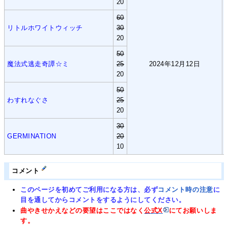
20
60
リトルホワイトウィッチ
30
20
50
魔法式逃走奇譚☆ミ
25
2024年12月12日
20
50
わすれなぐさ
25
20
30
GERMINATION
20
10
コメント
このページを初めてご利用になる方は、必ず
コメント時の注意
に
目を通してからコメントをするようにしてください。
曲やきせかえなどの要望はここではなく
公式X
にてお願いしま
す。