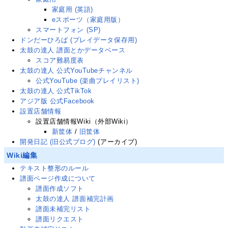
家庭用 (英語)
eスポーツ（家庭用版）
スマートフォン (SP)
ドンだーひろば (プレイデータ保存用)
太鼓の達人 譜面とかデータベース
スコア難易度表
太鼓の達人 公式YouTubeチャンネル
公式YouTube (楽曲プレイリスト)
太鼓の達人 公式TikTok
アジア版 公式Facebook
設置店舗情報
設置店舗情報Wiki（外部Wiki）
新筐体
/
旧筐体
開発日記 (旧公式ブログ)
(アーカイブ)
Wiki編集
テキスト整形のルール
譜面ページ作成について
譜面作成ソフト
太鼓の達人 譜面補完計画
譜面未補完リスト
譜面リクエスト