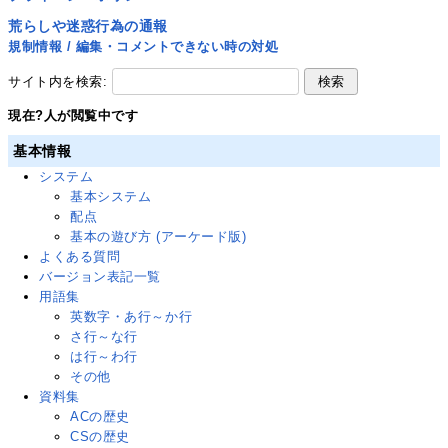
荒らしや迷惑行為の通報
規制情報 / 編集・コメントできない時の対処
サイト内を検索:
現在
?
人が閲覧中です
基本情報
システム
基本システム
配点
基本の遊び方 (アーケード版)
よくある質問
バージョン表記一覧
用語集
英数字・あ行～か行
さ行～な行
は行～わ行
その他
資料集
ACの歴史
CSの歴史