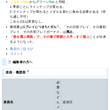
イエローVer.
から
グリーンVer.
と同様、
1.季節ごとにラインナップが変わる。
2.ラインナップが変わるとメダルを新たに集める必要がある（持
ち越し不可）
これら2点は変更なし。
*1
獲得量は
1プレイにつき5メダル
。「その日初プレイ、その週初
プレイ、その月初プレイボーナス」は
廃止
。
「曲を選ぶ画面」で、その場で視聴と入手→すぐ遊ぶ
ことが出来
るようになった。
過去のごほうび
コメント
編集者の方へ
楽曲・裏譜面
必
要
な
ど
楽曲名
ん
追加日
メ