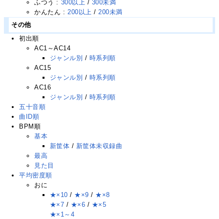
ふつう :
300以上
/
300未満
かんたん :
200以上
/
200未満
その他
初出順
AC1～AC14
ジャンル別
/
時系列順
AC15
ジャンル別
/
時系列順
AC16
ジャンル別
/
時系列順
五十音順
曲ID順
BPM順
基本
新筐体
/
新筐体未収録曲
最高
見た目
平均密度順
おに
★×10
/
★×9
/
★×8
★×7
/
★×6
/
★×5
★×1～4