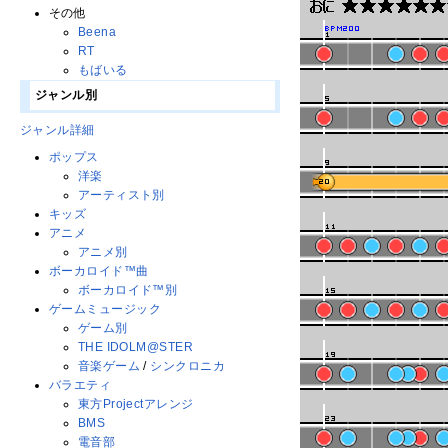
その他
Beena
RT
もばいる
ジャンル別
ジャンル詳細
ポップス
洋楽
アーティスト別
キッズ
アニメ
アニメ別
ボーカロイド™曲
ボーカロイド™別
ゲームミュージック
ゲーム別
THE IDOLM@STER
音楽ゲーム
/
シンクロニカ
バラエティ
東方Projectアレンジ
BMS
電音部