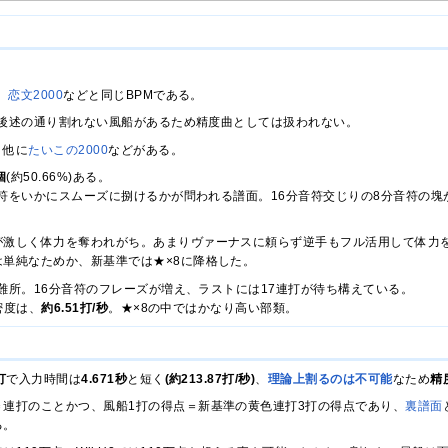
、
恋文2000
などと同じBPMである。
後述の通り割れない風船があるため精度曲としては扱われない。
、他に
たいこの2000
などがある。
個
(約50.66%)ある。
符をいかにスムーズに捌けるかが問われる譜面。16分音符交じりの8分音符の塊
が激しく体力を奪われがち。あまりヴァーナスに頼らず逆手もフル活用して体力
は単純なためか、新基準では★×8に降格した。
難所。16分音符のフレーズが増え、ラストには17連打が待ち構えている。
密度は、
約6.51打/秒
。★×8の中ではかなり高い部類。
打
で入力時間は
4.671秒
と短く
(約213.87打/秒)
、
理論上割るのは不可能
なため
精
＝連打のことかつ、風船1打の得点＝新基準の黄色連打3打の得点であり、
裏譜面
る。