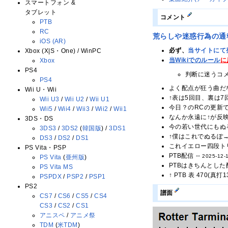
スマートフォン &
タブレット
コメント
PTB
RC
荒らしや迷惑行為の通
iOS (AR)
必ず、
当サイトにて
Xbox (X|S・One) / WinPC
当Wikiでのルール
に
Xbox
PS4
判断に迷うコ
PS4
よく配点が狂う曲だな
Wii U・Wii
↑表は5回目、裏は7回
Wii U3
/
Wii U2
/
Wii U1
今日？のRCの更新で
Wii5
/
Wii4
/
Wii3
/
Wii2
/
Wii1
なんか永遠に↑が反映
3DS・DS
今の若い世代にもぬる
3DS3
/
3DS2
(
韓国版
) /
3DS1
↑僕はこれでぬるぽ→ｶ
DS3
/
DS2
/
DS1
これイエロー四段ト
PS Vita・PSP
PTB配信 --
2025-12-1
PS Vita
(
亜州版
)
PTBはきちんとした配
PS Vita MS
↑ PTB 表 470(真
PSPDX
/
PSP2
/
PSP1
PS2
譜面
CS7
/
CS6
/
CS5
/
CS4
CS3
/
CS2
/
CS1
アニスペ
/
アニメ祭
TDM
(
米TDM
)