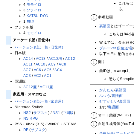
これらは
4.
モモイロ
る。
3.
ソライロ
2.
KATSU-DON
参考動画
1.
無印
裏譜面
とはゴーゴー
ブラジル版
4.
モモイロ
こちらは84
アーケード版 (旧筐体)
Wii1では、金王冠
バージョン表記一覧 (旧筐体)
ブルーVer.段位道場
日本版
以下の日に配信され
AC14
/
AC13
/
AC12増
/
AC12
開く
AC11
/
AC10
/
AC9
/
AC8
AC7
/
AC6
/
AC5
/
AC4
曲IDは、
sweep1
。
AC3
/
AC2
/
AC1
恐らくSampl
亜洲版
AC12亜
/
AC11亜
かんたん
/
裏譜面
家庭用・スマホなど
ふつう
/
裏譜面
バージョン表記一覧 (家庭用)
むずかしい
/
裏譜面
Nintendo Switch
おに/
裏譜面
NS2
(
サブスク
) /
NS1
(
中国版
)
オート動画(Wii U2)
NS RPG
自動生成音源(YouTub
PS5・Xbox (X|S) / WinPC・STEAM
DF
(
サブスク
)
楽曲紹介(アーカイブ