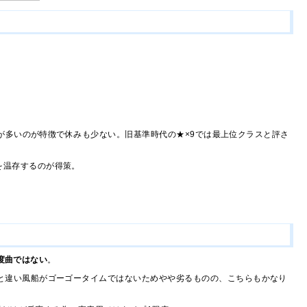
が多いのが特徴で休みも少ない。旧基準時代の★×9では最上位クラスと評さ
を温存するのが得策。
度曲ではない
。
と違い風船がゴーゴータイムではないためやや劣るものの、こちらもかなり