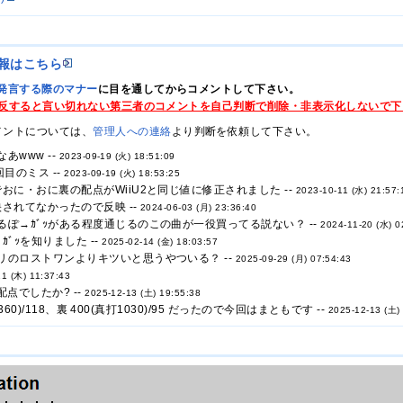
報はこちら
発言する際のマナー
に目を通してからコメントして下さい。
反すると言い切れない第三者のコメントを自己判断で削除・非表示化しないで下
メントについては、
管理人への連絡
より判断を依頼して下さい。
あwww --
2023-09-19 (火) 18:51:09
目のミス --
2023-09-19 (火) 18:53:25
おに・おに裏の配点がWiiU2と同じ値に修正されました --
2023-10-11 (水) 21:57:
されてなかったので反映 --
2024-06-03 (月) 23:36:40
ぽ→ｶﾞｯがある程度通じるのこの曲が一役買ってる説ない？ --
2024-11-20 (水) 0
ﾞｯを知りました --
2025-02-14 (金) 18:03:57
リのロストワンよりキツいと思うやついる？ --
2025-09-29 (月) 07:54:43
1 (木) 11:37:43
点でしたか? --
2025-12-13 (土) 19:55:38
打1360)/118、裏 400(真打1030)/95 だったので今回はまともです --
2025-12-13 (土)