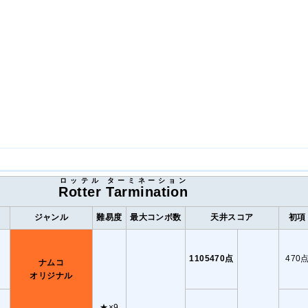
ロッテル
ターミネーション
Rotter
Tarmination
ジャンル
難易度
最大コンボ数
天井スコア
初項
1105470点
470
ナムコ
オリジナル
★×9