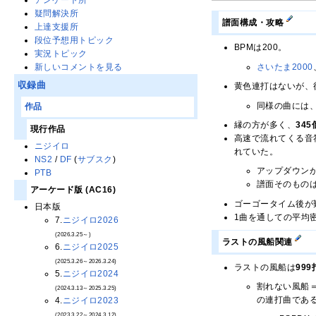
疑問解決所
譜面構成・攻略
上達支援所
段位予想用トピック
BPMは200。
実況トピック
新しいコメントを見る
さいたま2000
収録曲
黄色連打はないが、
同様の曲には
作品
縁の方が多く、
345
現行作品
高速で流れてくる音
ニジイロ
れていた。
NS2
/
DF
(
サブスク
)
アップダウン
PTB
譜面そのもの
アーケード版 (AC16)
ゴーゴータイム後が
日本版
1曲を通しての平均
7.
ニジイロ2026
(2026.3.25～)
ラストの風船関連
6.
ニジイロ2025
(2025.3.26～2026.3.24)
ラストの風船は
999
5.
ニジイロ2024
割れない風船
(2024.3.13～2025.3.25)
の連打曲であ
4.
ニジイロ2023
(2023.3.22～2024.3.12)