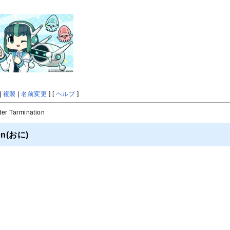
|
複製
|
名前変更
] [
ヘルプ
]
ter Tarmination
ion(おに)