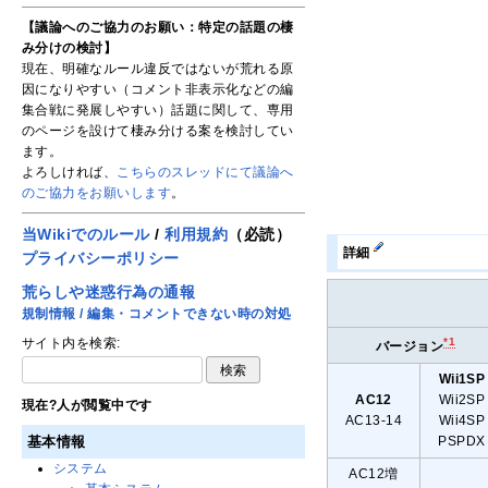
【議論へのご協力のお願い：特定の話題の棲
み分けの検討】
現在、明確なルール違反ではないが荒れる原
因になりやすい（コメント非表示化などの編
集合戦に発展しやすい）話題に関して、専用
のページを設けて棲み分ける案を検討してい
ます。
よろしければ、
こちらのスレッドにて議論へ
のご協力をお願いします
。
当Wikiでのルール
/
利用規約
（必読）
詳細
プライバシーポリシー
荒らしや迷惑行為の通報
規制情報 / 編集・コメントできない時の対処
*1
サイト内を検索:
バージョン
Wii1SP
AC12
Wii2SP
現在
?
人が閲覧中です
AC13-14
Wii4SP
基本情報
PSPDX
システム
AC12増