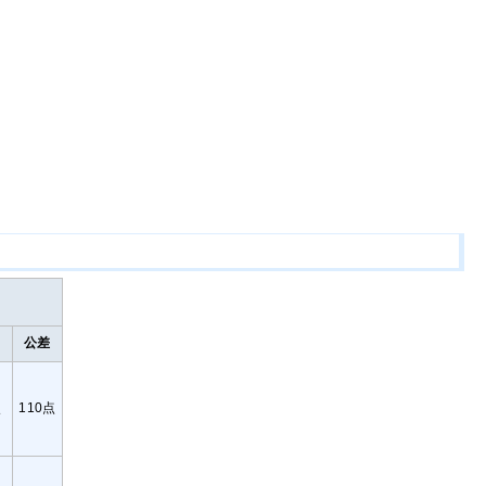
公差
点
110点