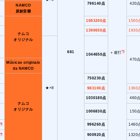
796140点
420
NAMCO
原創音樂
1083200点
1500
1390650点
1930
ナムコ
オリジナル
*2
681
＋連打
1044650点
470
Músicas originais
da NAMCO
750230点
★×8
983100点
1360
1030180点
460
ナムコ
オリジナル
1006830点
150
*8
996260点
1460
*9
900920点
1320