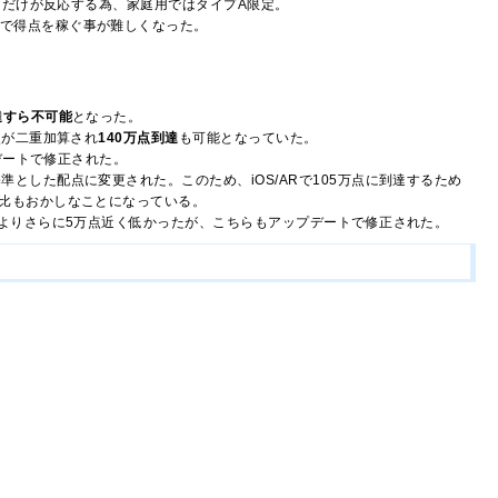
船は面だけが反応する為、家庭用ではタイプA限定。
打で得点を稼ぐ事が難しくなった。
達すら不可能
となった。
点が二重加算され
140万点到達
も可能となっていた。
デートで修正された。
とした配点に変更された。このため、iOS/ARで105万点に到達するため
比もおかしなことになっている。
版よりさらに5万点近く低かったが、こちらもアップデートで修正された。