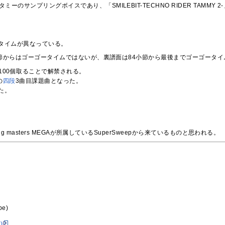
タミーのサンプリングボイスであり、「SMILEBIT-TECHNO RIDER TA
タイムが異なっている。
小節からはゴーゴータイムではないが、裏譜面は84小節から最後までゴーゴータイ
を100個取ることで解禁される。
の
四段
3曲目課題曲となった。
た。
ing masters MEGAが所属しているSuperSweepから来ているものと思われる。
e)
)