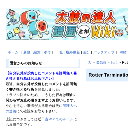
[
ホーム
] [
新規
|
編集
|
添付
] [
一覧
|
最終更新
|
差分
|
バックアップ
] [
凍結
>
収録曲
>
おに
> Rot
運営からのお知らせ
【自分以外が投稿したコメントを許可無く書
Rotter Tarminat
き換える行為はお止め下さい】
最近、
自分以外が投稿したコメントを許可無
く書き換える行為
を発見しました。
トラブル防止のため、こうした行為は
理由に
関わらずお止め頂きますようお願いします
。
やむを得ない事情がある場合は先に
管理人へ
の連絡
にて確認をお取り下さい。
上記につきましては近日
当Wikiでのルール
に
も反映予定です。