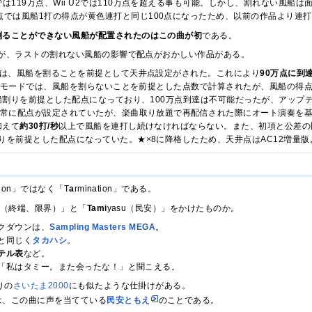
Xでは119万点、Wii U2では110万点を超える事も可能。しかし、割れない風
配点では風船1打の得点が黄色連打と同じ100点になったため、以前の作品より連
割ることができない風船が配置されたのはこの曲が初
である。
が、ラストの割れない風船の影響で配点がおかしい作品がある。
版では、風船を割ることを前提として天井点設定がされた。これにより
90万点に到
s真打モードでは、風船を割らないことを前提とした点数で計算されたが、風船の得
風船割りを前提とした配点になっており、100万点到達は不可能だったが、アップ
正常に配点が設定されていたが、楽曲取り放題で再配信された際にオート演奏を基準
加えて
約30打/秒
以上で風船を連打し続けなければならない。また、初項と公差の
りを前提とした配点になっていた。★×8に降格したため、天井点はAC12増量
ation」ではなく「T
a
rmination」である。
ion（終端、限界）」と「
Tami
yasu（民安）」をかけたものか。
クダウンは、
Sampling Masters MEGA
。
と同じく
タカハシ
。
テル表
など。
「私はタミー。また会ったな！」と聞こえる。
りの
さいたま2000
にも似たような仕掛けがある。
は、この曲に声を当てている
民安ともえ
のことである。