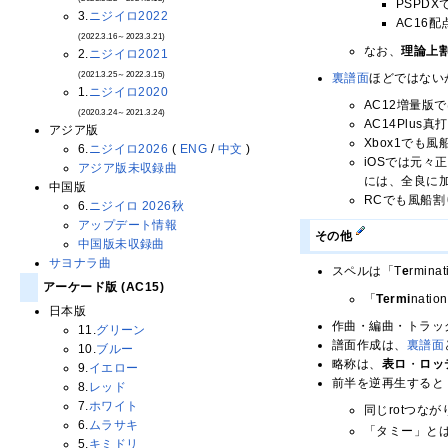
PSPD
3.
ニジイロ2022
AC16
(2022.3.16～2023.3.21)
なお、
理論上
2.
ニジイロ2021
(2021.3.25～2022.3.15)
裏譜面
ほどではない
1.
ニジイロ2020
AC12増量
(2020.3.24～2021.3.24)
AC14Plu
アジア版
Xbox1でも
6.
ニジイロ2026
(
ENG
/
中文
)
iOSでは元々
アジア版未収録曲
には、全良に
中国版
RCでも風船割
6.
ニジイロ 2026秋
アップデート情報
その他
中国版未収録曲
サヨナラ曲
スペルは「T
e
rmin
アーケード版 (AC15)
「
Termi
nat
日本版
作曲・編曲・トラッ
11.
グリーン
譜面作成は、
裏譜面
10.
ブルー
略称は、
表ロ
・
ロッ
9.
イエロー
前半を逆再生すると
8.
レッド
7.
ホワイト
同じrotつなが
6.
ムラサキ
「タミー」と
5.
キミドリ