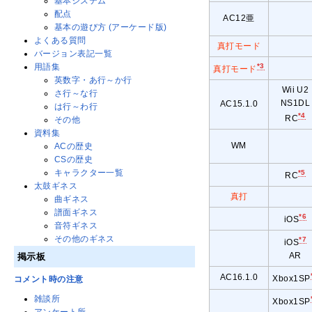
基本システム
配点
AC12亜
基本の遊び方 (アーケード版)
よくある質問
真打モード
バージョン表記一覧
用語集
*3
真打モード
英数字・あ行～か行
Wii U2
さ行～な行
NS1DL
AC15.1.0
は行～わ行
*4
RC
その他
資料集
WM
ACの歴史
CSの歴史
キャラクター一覧
*5
RC
太鼓ギネス
真打
曲ギネス
譜面ギネス
*6
iOS
音符ギネス
その他のギネス
*7
iOS
AR
掲示板
AC16.1.0
Xbox1SP
コメント時の注意
雑談所
Xbox1SP
アンケート所