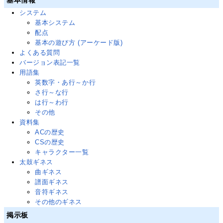
基本情報
システム
基本システム
配点
基本の遊び方 (アーケード版)
よくある質問
バージョン表記一覧
用語集
英数字・あ行～か行
さ行～な行
は行～わ行
その他
資料集
ACの歴史
CSの歴史
キャラクター一覧
太鼓ギネス
曲ギネス
譜面ギネス
音符ギネス
その他のギネス
掲示板