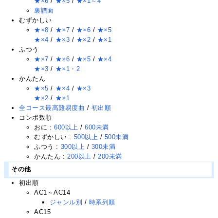
★×6
/
★×5
/
★×1～4
裏譜面
むずかしい
★×8
/
★×7
/
★×6
/
★×5
★×4
/
★×3
/
★×2
/
★×1
ふつう
★×7
/
★×6
/
★×5
/
★×4
★×3
/
★×1・2
かんたん
★×5
/
★×4
/
★×3
★×2
/
★×1
全コース最高難易度曲
/
初出順
コンボ数順
おに :
600以上
/
600未満
むずかしい :
500以上
/
500未満
ふつう :
300以上
/
300未満
かんたん :
200以上
/
200未満
その他
初出順
AC1～AC14
ジャンル別
/
時系列順
AC15