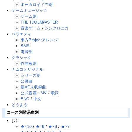
ボーカロイド™別
ゲームミュージック
ゲーム別
THE IDOLM@STER
音楽ゲーム
/
シンクロニカ
バラエティ
東方Projectアレンジ
BMS
電音部
クラシック
作曲家別
ナムコオリジナル
シリーズ別
公募曲
新AC未収録曲
公式音源・MV
/
歌詞
ENG
/
中文
どうよう
コース別難易度別
おに
★×10
/
★×9
/
★×8
/
★×7