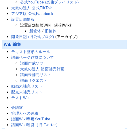
公式YouTube (楽曲プレイリスト)
太鼓の達人 公式TikTok
アジア版 公式Facebook
設置店舗情報
設置店舗情報Wiki（外部Wiki）
新筐体
/
旧筐体
開発日記 (旧公式ブログ)
(アーカイブ)
Wiki編集
テキスト整形のルール
譜面ページ作成について
譜面作成ソフト
太鼓の達人 譜面補完計画
譜面未補完リスト
譜面リクエスト
動画未補完リスト
配点未補完リスト
テストWiki
会議室
管理人への連絡
譜面Wiki専用YouTube
譜面Wiki運営
（旧:Twitter）