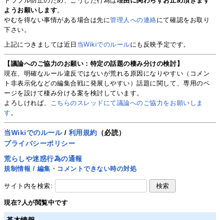
トラブル防止のため、こうした行為は
理由に関わらずお止め頂きます
ようお願いします
。
やむを得ない事情がある場合は先に
管理人への連絡
にて確認をお取り
下さい。
上記につきましては近日
当Wikiでのルール
にも反映予定です。
【議論へのご協力のお願い：特定の話題の棲み分けの検討】
現在、明確なルール違反ではないが荒れる原因になりやすい（コメン
ト非表示化などの編集合戦に発展しやすい）話題に関して、専用のペ
ージを設けて棲み分ける案を検討しています。
よろしければ、
こちらのスレッドにて議論へのご協力をお願いしま
す
。
当Wikiでのルール
/
利用規約
（必読）
プライバシーポリシー
荒らしや迷惑行為の通報
規制情報 / 編集・コメントできない時の対処
サイト内を検索:
現在
?
人が閲覧中です