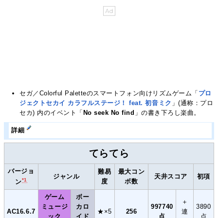
セガ／Colorful Paletteのスマートフォン向けリズムゲーム「
プロ
ジェクトセカイ カラフルステージ！ feat. 初音ミク
」(通称：プロ
セカ) 内のイベント「
No seek No find
」の書き下ろし楽曲。
詳細
てらてら
バージョ
難易
最大コン
ジャンル
天井スコア
初項
*1
度
ボ数
ン
ゲーム
ボー
＋
ミュージ
カロ
997740
3890
AC16.6.7
★×5
256
連
ック
イド
点
点