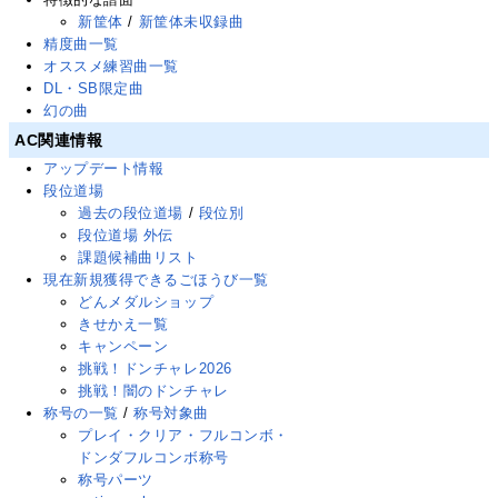
新筐体
/
新筐体未収録曲
精度曲一覧
オススメ練習曲一覧
DL・SB限定曲
幻の曲
AC関連情報
アップデート情報
段位道場
過去の段位道場
/
段位別
段位道場 外伝
課題候補曲リスト
現在新規獲得できるごほうび一覧
どんメダルショップ
きせかえ一覧
キャンペーン
挑戦！ドンチャレ2026
挑戦！闇のドンチャレ
称号の一覧
/
称号対象曲
プレイ・クリア・フルコンボ・
ドンダフルコンボ称号
称号パーツ