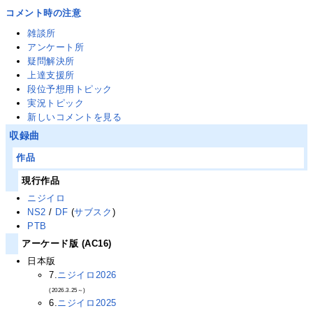
コメント時の注意
雑談所
アンケート所
疑問解決所
上達支援所
段位予想用トピック
実況トピック
新しいコメントを見る
収録曲
作品
現行作品
ニジイロ
NS2
/
DF
(
サブスク
)
PTB
アーケード版 (AC16)
日本版
7.
ニジイロ2026
(2026.3.25～)
6.
ニジイロ2025