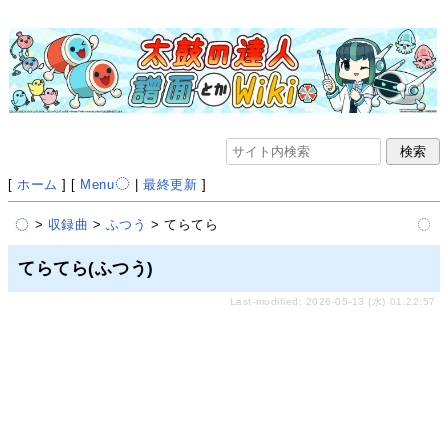
[
ホーム
] [
Menu
|
最終更新
]
>
収録曲
>
ふつう
> てらてら
てらてら(ふつう)
Last-modified: 2026-05-13 (水) 01:22:57