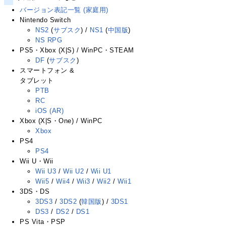
バージョン表記一覧 (家庭用)
Nintendo Switch
NS2
(
サブスク
) /
NS1
(
中国版
)
NS RPG
PS5・Xbox (X|S) / WinPC・STEAM
DF
(
サブスク
)
スマートフォン &
タブレット
PTB
RC
iOS (AR)
Xbox (X|S・One) / WinPC
Xbox
PS4
PS4
Wii U・Wii
Wii U3
/
Wii U2
/
Wii U1
Wii5
/
Wii4
/
Wii3
/
Wii2
/
Wii1
3DS・DS
3DS3
/
3DS2
(
韓国版
) /
3DS1
DS3
/
DS2
/
DS1
PS Vita・PSP