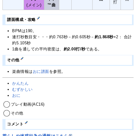
打
(メイン)
™曲
譜面構成・攻略
BPMは190。
連打秒数目安・・・約0.763秒－約0.605秒－
約1.868秒
×2： 合計
約5.105秒
1曲を通しての平均密度は、
約2.00打/秒
である。
その他
楽曲情報は
おに譜面
を参照。
かんたん
むずかしい
おに
プレイ動画(AC16)
その他
コメント
荒らしや迷惑行為の通報はこちら