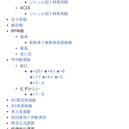
ジャンル別
/
時系列順
AC16
ジャンル別
/
時系列順
五十音順
曲ID順
BPM順
基本
新筐体
/
新筐体未収録曲
最高
見た目
平均密度順
おに
★×10
/
★×9
/
★×8
★×7
/
★×6
/
★×5
★×1～4
むずかしい
★×7～8
AC限定収録曲
AC未収録曲
本人音源曲
作詞者別
/
作曲者別
限定公式譜面
特徴的な譜面