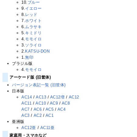
10.
ブルー
9.
イエロー
8.
レッド
7.
ホワイト
6.
ムラサキ
5.
キミドリ
4.
モモイロ
3.
ソライロ
2.
KATSU-DON
1.
無印
ブラジル版
4.
モモイロ
アーケード版 (旧筐体)
バージョン表記一覧 (旧筐体)
日本版
AC14
/
AC13
/
AC12増
/
AC12
AC11
/
AC10
/
AC9
/
AC8
AC7
/
AC6
/
AC5
/
AC4
AC3
/
AC2
/
AC1
亜洲版
AC12亜
/
AC11亜
家庭用・スマホなど