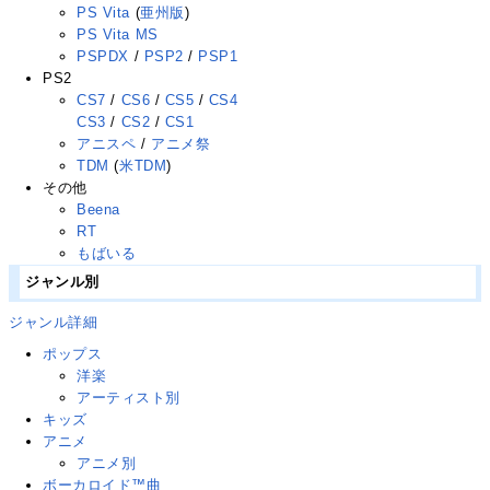
PS Vita
(
亜州版
)
PS Vita MS
PSPDX
/
PSP2
/
PSP1
PS2
CS7
/
CS6
/
CS5
/
CS4
CS3
/
CS2
/
CS1
アニスペ
/
アニメ祭
TDM
(
米TDM
)
その他
Beena
RT
もばいる
ジャンル別
ジャンル詳細
ポップス
洋楽
アーティスト別
キッズ
アニメ
アニメ別
ボーカロイド™曲