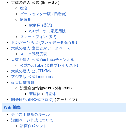
太鼓の達人 公式
(旧Twitter
)
総合
ゲームセンター版 (旧総合)
家庭用
家庭用 (英語)
eスポーツ（家庭用版）
スマートフォン (SP)
ドンだーひろば (プレイデータ保存用)
太鼓の達人 譜面とかデータベース
スコア難易度表
太鼓の達人 公式YouTubeチャンネル
公式YouTube (楽曲プレイリスト)
太鼓の達人 公式TikTok
アジア版 公式Facebook
設置店舗情報
設置店舗情報Wiki（外部Wiki）
新筐体
/
旧筐体
開発日記 (旧公式ブログ)
(アーカイブ)
Wiki編集
テキスト整形のルール
譜面ページ作成について
譜面作成ソフト