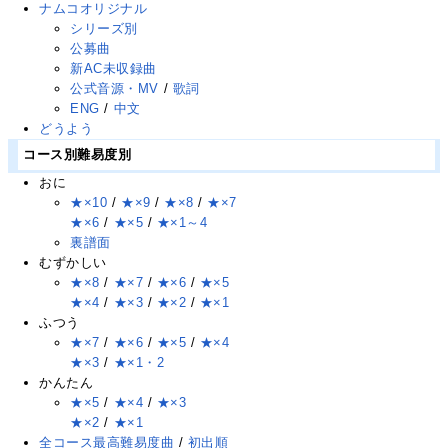
ナムコオリジナル
シリーズ別
公募曲
新AC未収録曲
公式音源・MV
/
歌詞
ENG
/
中文
どうよう
コース別難易度別
おに
★×10
/
★×9
/
★×8
/
★×7
★×6
/
★×5
/
★×1～4
裏譜面
むずかしい
★×8
/
★×7
/
★×6
/
★×5
★×4
/
★×3
/
★×2
/
★×1
ふつう
★×7
/
★×6
/
★×5
/
★×4
★×3
/
★×1・2
かんたん
★×5
/
★×4
/
★×3
★×2
/
★×1
全コース最高難易度曲
/
初出順