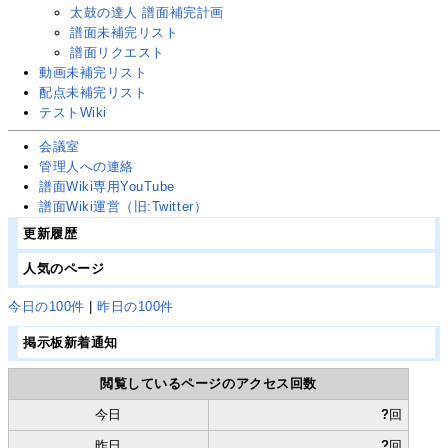
太鼓の達人 譜面補完計画
譜面未補完リスト
譜面リクエスト
動画未補完リスト
配点未補完リスト
テストWiki
会議室
管理人への連絡
譜面Wiki専用YouTube
譜面Wiki運営
（旧:Twitter）
更新履歴
人気のページ
今日の100件
|
昨日の100件
掲示板新着通知
閲覧しているページのアクセス回数
今日
?
回
昨日
?
回