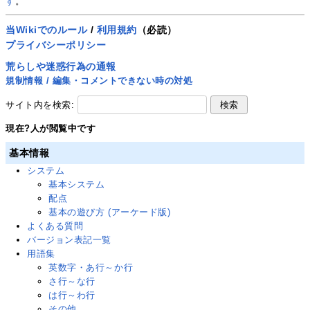
す
。
当Wikiでのルール
/
利用規約
（必読）
プライバシーポリシー
荒らしや迷惑行為の通報
規制情報 / 編集・コメントできない時の対処
サイト内を検索:
現在
?
人が閲覧中です
基本情報
システム
基本システム
配点
基本の遊び方 (アーケード版)
よくある質問
バージョン表記一覧
用語集
英数字・あ行～か行
さ行～な行
は行～わ行
その他