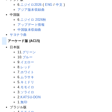
6.
ニジイロ2026
(
ENG
/
中文
)
アジア版未収録曲
中国版
6.
ニジイロ 2026秋
アップデート情報
中国版未収録曲
サヨナラ曲
アーケード版 (AC15)
日本版
11.
グリーン
10.
ブルー
9.
イエロー
8.
レッド
7.
ホワイト
6.
ムラサキ
5.
キミドリ
4.
モモイロ
3.
ソライロ
2.
KATSU-DON
1.
無印
ブラジル版