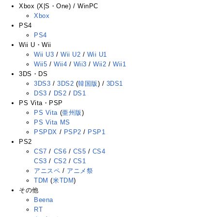
Xbox (X|S・One) / WinPC
Xbox
PS4
PS4
Wii U・Wii
Wii U3
/
Wii U2
/
Wii U1
Wii5
/
Wii4
/
Wii3
/
Wii2
/
Wii1
3DS・DS
3DS3
/
3DS2
(
韓国版
) /
3DS1
DS3
/
DS2
/
DS1
PS Vita・PSP
PS Vita
(
亜州版
)
PS Vita MS
PSPDX
/
PSP2
/
PSP1
PS2
CS7
/
CS6
/
CS5
/
CS4
CS3
/
CS2
/
CS1
アニスペ
/
アニメ祭
TDM
(
米TDM
)
その他
Beena
RT