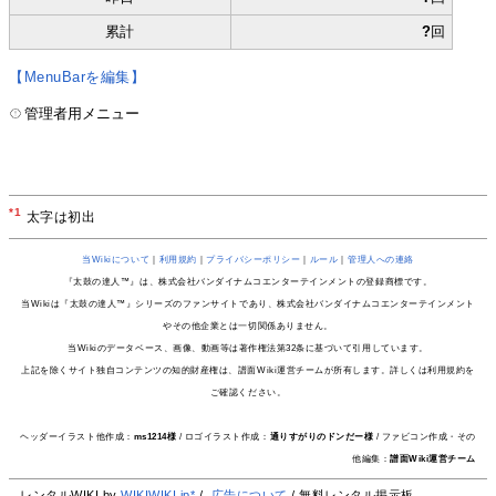
累計
?
回
【MenuBarを編集】
管理者用メニュー
*1
太字は初出
当Wikiについて
｜
利用規約
｜
プライバシーポリシー
｜
ルール
｜
管理人への連絡
『太鼓の達人™』は、株式会社バンダイナムコエンターテインメントの登録商標です。
当Wikiは『太鼓の達人™』シリーズのファンサイトであり、株式会社バンダイナムコエンターテインメント
やその他企業とは一切関係ありません。
当Wikiのデータベース、画像、動画等は著作権法第32条に基づいて引用しています。
上記を除くサイト独自コンテンツの知的財産権は、譜面Wiki運営チームが所有します。詳しくは利用規約を
ご確認ください。
ヘッダーイラスト他作成：
ms1214様
/ ロゴイラスト作成：
通りすがりのドンだー様
/ ファビコン作成・その
他編集：
譜面Wiki運営チーム
レンタルWIKI by
WIKIWIKI.jp*
/
広告について
/ 無料レンタル掲示板