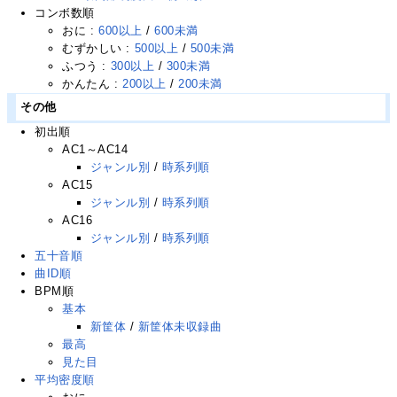
コンボ数順
おに :
600以上
/
600未満
むずかしい :
500以上
/
500未満
ふつう :
300以上
/
300未満
かんたん :
200以上
/
200未満
その他
初出順
AC1～AC14
ジャンル別
/
時系列順
AC15
ジャンル別
/
時系列順
AC16
ジャンル別
/
時系列順
五十音順
曲ID順
BPM順
基本
新筐体
/
新筐体未収録曲
最高
見た目
平均密度順