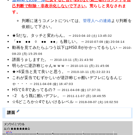
己判断で削除・非表示化しないで下さい
。荒らしと見なされま
す。
判断に迷うコメントについては、
管理人への連絡
より判断を
依頼して下さい。
★5だな。タッチと変わらん。 --
2010-04-10 (土) 13:45:32
「●● ●● ○ ●● ●●」も難しい。 --
2010-07-09 (金) 20:04:14
動画を見てみたらふつう以下はHS0.8がかかってるらしい --
2010-
08-23 (月) 15:25:06
譜面うｐしますた。 --
2010-10-11 (月) 21:43:50
明らかに逆詐称じゃんｗｗｗ --
2010-10-11 (月) 21:45:06
★×6妥当と見て良いと思う。 --
2010-10-11 (月) 22:22:31
これが妥当でむずかしいが逆詐称じゃ酷いデフレになるんじ
ゃ・・・ --
2011-04-08 (金) 16:47:03
HSて0.8であってるの？ --
2011-04-08 (金) 17:37:31
↑2 もう既に酷いデフレ。 --
2011-11-07 (月) 18:46:55
☆6どころか☆4でもいけるレベル --
2018-08-07 (火) 16:02:50
譜面