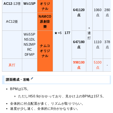
AC12
-12増
Wii1SP
オリジ
ナル
641120
1060
280
点
点
点
NAMCO
AC12亜
原創音
樂
＋
★×6
177
連
Wii5SP
打
NS1DL
647180
1110
378
NS2MP
ナムコ
点
点
点
RC
オリジ
DFMP
ナル
998100
5100
真打
-
点
点
譜面構成・攻略
BPMは175。
ただしHS0.9がかかっており、見かけ上のBPMは157.5。
全体的に付点配置が多く、リズムが取りづらい。
速度が少し速く、全体的に8分がかなり多い。