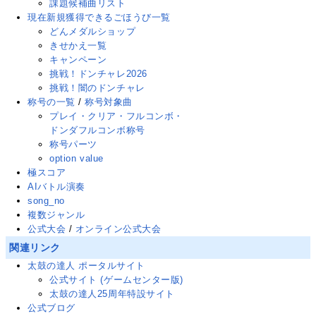
課題候補曲リスト
現在新規獲得できるごほうび一覧
どんメダルショップ
きせかえ一覧
キャンペーン
挑戦！ドンチャレ2026
挑戦！闇のドンチャレ
称号の一覧
/
称号対象曲
プレイ・クリア・フルコンボ・
ドンダフルコンボ称号
称号パーツ
option value
極スコア
AIバトル演奏
song_no
複数ジャンル
公式大会
/
オンライン公式大会
関連リンク
太鼓の達人 ポータルサイト
公式サイト (ゲームセンター版)
太鼓の達人25周年特設サイト
公式ブログ