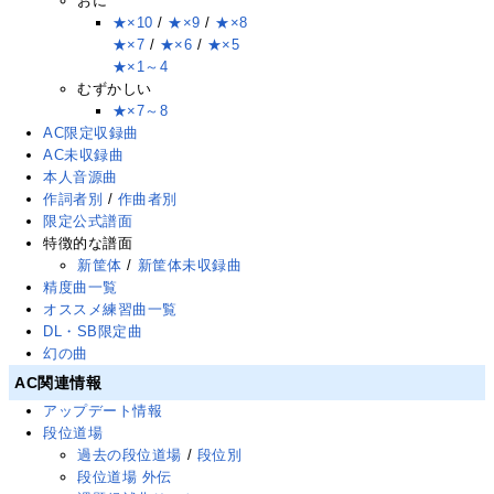
おに
★×10
/
★×9
/
★×8
★×7
/
★×6
/
★×5
★×1～4
むずかしい
★×7～8
AC限定収録曲
AC未収録曲
本人音源曲
作詞者別
/
作曲者別
限定公式譜面
特徴的な譜面
新筐体
/
新筐体未収録曲
精度曲一覧
オススメ練習曲一覧
DL・SB限定曲
幻の曲
AC関連情報
アップデート情報
段位道場
過去の段位道場
/
段位別
段位道場 外伝