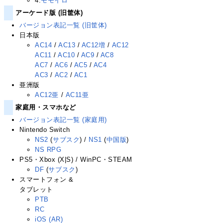
4.
モモイロ
アーケード版 (旧筐体)
バージョン表記一覧 (旧筐体)
日本版
AC14
/
AC13
/
AC12増
/
AC12
AC11
/
AC10
/
AC9
/
AC8
AC7
/
AC6
/
AC5
/
AC4
AC3
/
AC2
/
AC1
亜洲版
AC12亜
/
AC11亜
家庭用・スマホなど
バージョン表記一覧 (家庭用)
Nintendo Switch
NS2
(
サブスク
) /
NS1
(
中国版
)
NS RPG
PS5・Xbox (X|S) / WinPC・STEAM
DF
(
サブスク
)
スマートフォン &
タブレット
PTB
RC
iOS (AR)