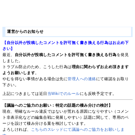
運営からのお知らせ
【自分以外が投稿したコメントを許可無く書き換える行為はお止め下
さい】
最近、
自分以外が投稿したコメントを許可無く書き換える行為
を発見
しました。
トラブル防止のため、こうした行為は
理由に関わらずお止め頂きます
ようお願いします
。
やむを得ない事情がある場合は先に
管理人への連絡
にて確認をお取り
下さい。
上記につきましては近日
当Wikiでのルール
にも反映予定です。
【議論へのご協力のお願い：特定の話題の棲み分けの検討】
現在、明確なルール違反ではないが荒れる原因になりやすい（コメン
ト非表示化などの編集合戦に発展しやすい）話題に関して、専用のペ
ージを設けて棲み分ける案を検討しています。
よろしければ、
こちらのスレッドにて議論へのご協力をお願いしま