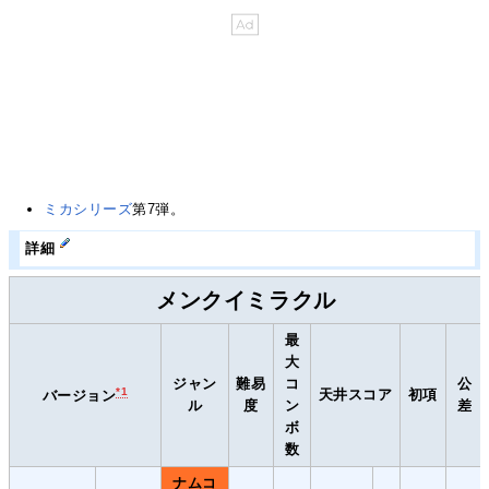
ミカシリーズ
第7弾。
詳細
メンクイミラクル
最
大
ジャン
難易
コ
公
*1
天井スコア
初項
バージョン
ル
度
ン
差
ボ
数
ナムコ