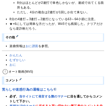
8分はほとんどが2連打で単色しかないが、連続で出てくる箇
所もある。
ただし、4分の複合は2連打が1回しか出て来ない。
8分の4連打→3連打→2連打になっている63～64小節に注意。
★×6にしては簡単な方だったが、Wii5でも残留した。クリアだけ
なら逆詐称だろう。
その他
楽曲情報は
おに譜面
を参照。
かんたん
むずかしい
おに
オート動画(Wii5)
コメント
荒らしや迷惑行為の通報はこちら
必ず、
当サイトにて発言する際のマナー
に目を通してからコメン
トして下さい。
当Wikiでのルール
に反すると言い切れない第三者のコメントを自