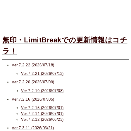
無印・LimitBreakでの更新情報はコチ
ラ！
Ver.7.2.22 (2026/07/18)
Ver.7.2.21 (2026/07/13)
Ver.7.2.20 (2026/07/09)
Ver.7.2.19 (2026/07/08)
Ver.7.2.16 (2026/07/05)
Ver.7.2.15 (2026/07/01)
Ver.7.2.14 (2026/07/01)
Ver.7.2.12 (2026/06/23)
Ver.7.3.11 (2026/06/21)