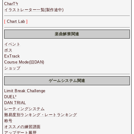
CharT³r
イラストレーター一覧(製作途中)
[
Chart Lab
]
楽曲解禁関連
イベント
ボス
ExTrack
Course Mode(旧DAN)
ショップ
ゲームシステム関連
Limit Break Challenge
DUEL³
DAN TRIAL
レーティングシステム
難易度別ランキング・レートランキング
称号
オススメの練習譜面
アップデート履歴