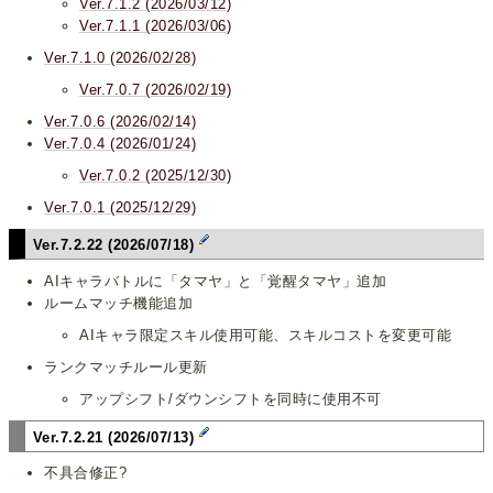
Ver.7.1.2 (2026/03/12)
Ver.7.1.1 (2026/03/06)
Ver.7.1.0 (2026/02/28)
Ver.7.0.7 (2026/02/19)
Ver.7.0.6 (2026/02/14)
Ver.7.0.4 (2026/01/24)
Ver.7.0.2 (2025/12/30)
Ver.7.0.1 (2025/12/29)
Ver.7.2.22 (2026/07/18)
AIキャラバトルに「タマヤ」と「覚醒タマヤ」追加
ルームマッチ機能追加
AIキャラ限定スキル使用可能、スキルコストを変更可能
ランクマッチルール更新
アップシフト/ダウンシフトを同時に使用不可
Ver.7.2.21 (2026/07/13)
不具合修正?