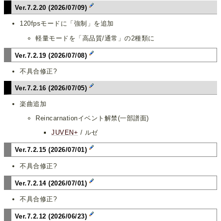
Ver.7.2.20 (2026/07/09)
120fpsモードに「強制」を追加
軽量モードを「高品質/通常」の2種類に
Ver.7.2.19 (2026/07/08)
不具合修正?
Ver.7.2.16 (2026/07/05)
楽曲追加
Reincarnationイベント解禁(一部譜面)
JUVEN+
/ ルゼ
Ver.7.2.15 (2026/07/01)
不具合修正?
Ver.7.2.14 (2026/07/01)
不具合修正?
Ver.7.2.12 (2026/06/23)