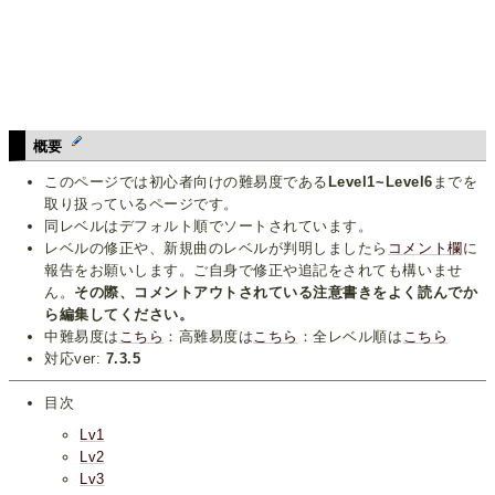
概要
このページでは初心者向けの難易度である
Level1~Level6
までを
取り扱っているページです。
同レベルはデフォルト順でソートされています。
レベルの修正や、新規曲のレベルが判明しましたら
コメント欄
に
報告をお願いします。ご自身で修正や追記をされても構いませ
ん。
その際、コメントアウトされている注意書きをよく読んでか
ら編集してください。
中難易度は
こちら
：高難易度は
こちら
：全レベル順は
こちら
対応ver:
7.3.5
目次
Lv1
Lv2
Lv3