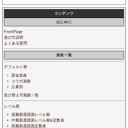
コンテンツ
はじめに
FrontPage
遊び方説明
よくある質問
楽曲一覧
デフォルト順
課金楽曲
コラボ楽曲
公募別
並び替え可能曲一覧
レベル順
低難易度譜面レベル順
中難易度譜面レベル順&定数表
高難易度譜面定数表