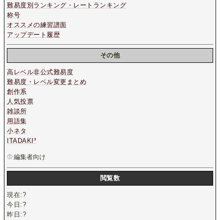
難易度別ランキング・レートランキング
称号
オススメの練習譜面
アップデート履歴
その他
高レベル非公式難易度
難易度・レベル変更まとめ
創作系
人気投票
雑談所
用語集
小ネタ
ITADAKI³
編集者向け
閲覧数
現在:
?
今日:
?
昨日:
?