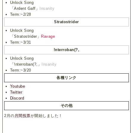
Unlock Song
「Ardent Gaff」
Insanity
Term:~2/28
Stratostrider
Unlock Song
「Stratostrider」
Ravage
Term:~3/31
!nterroban(?,
Unlock Song
「!nterroban(?,」
Insanity
Term:~3/20
各種リンク
Youtube
Twitter
Discord
その他
2月の
月間投票
が開始しました！