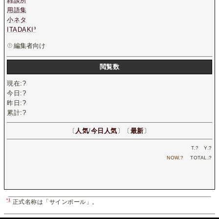
雑談所
用語集
小ネタ
ITADAKI³
編集者向け
閲覧数
現在:
?
今日:
?
昨日:
?
累計:
?
〔
人気
/
今日人気
〕〔
最新
〕
T.
?
Y.
?
NOW.
?
TOTAL.
?
*1
正式名称は「サインポール」。