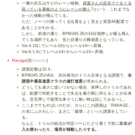
一番の目玉はサビのレーン移動。
床屋さんの店先でぐるぐる
*1
回っている看板のようにレーンが動く
という、これまでな
かった移動が飛んでくる。
ただ、ノーツの降ってくる位置をよく見ると実質4K配置で
あることがわかる。
しかし、前述の通り、BPM245.25の16分指押しが最も飛ん
でくる場所でもあり、見た目通りの難易度となっている。
Ver.4.10にてレベル14からレベル14+へ昇格。
Ver.6.1.0にてレベル14+からレベル15へ昇格。
Ravage
(旧
Insanity
)
譜面定数は15.4。
BPM245.25の8分、16分相当のトリル主体となる譜面で、
全
譜面中最高速度クラスの連打速度
が求められる。
どうしても速さに追いつかない場合、単押しのトリルであれ
ば、餡蜜で対処することで失点を最小限に抑えることが出来
る。交互押しで処理出来そうに無い時は試してみるべし。
ここまででもやばいのだが、さらにこの譜面は「RAVAGE」
の名にふさわしい、まさに「破壊」といった譜面をしてい
る。
なんと、トリルの始点が判定バーにたどり着く寸前に
左右が
入れ替わったり、場所が移動したりする。