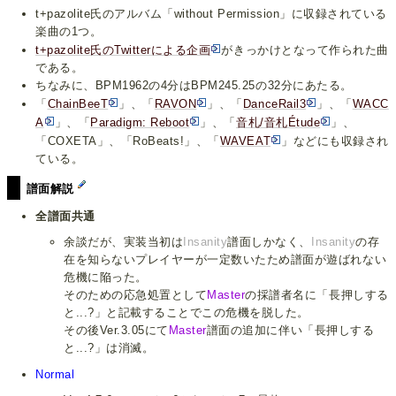
t+pazolite氏のアルバム「without Permission」に収録されている
楽曲の1つ。
t+pazolite氏のTwitterによる企画
がきっかけとなって作られた曲
である。
ちなみに、BPM1962の4分はBPM245.25の32分にあたる。
「
ChainBeeT
」、「
RAVON
」、「
DanceRail3
」、「
WACC
A
」、「
Paradigm: Reboot
」、「
音札/音札Étude
」、
「COXETA」、「RoBeats!」、「
WAVEAT
」などにも収録され
ている。
譜面解説
全譜面共通
余談だが、実装当初は
Insanity
譜面しかなく、
Insanity
の存
在を知らないプレイヤーが一定数いたため譜面が遊ばれない
危機に陥った。
そのための応急処置として
Master
の採譜者名に「長押しする
と...?」と記載することでこの危機を脱した。
その後Ver.3.05にて
Master
譜面の追加に伴い「長押しする
と...?」は消滅。
Normal