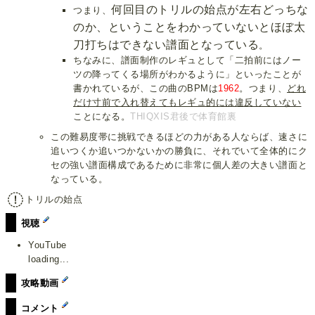
何回目のトリルの始点が左右どっちな
つまり、
のか、ということをわかっていないとほぼ太
刀打ちはできない譜面となっている
。
ちなみに、譜面制作のレギュとして「二拍前にはノー
ツの降ってくる場所がわかるように」といったことが
書かれているが、この曲のBPMは
1962
。つまり、
どれ
だけ寸前で入れ替えてもレギュ的には違反していない
ことになる。
THIQXIS君後で体育館裏
この難易度帯に挑戦できるほどの力がある人ならば、速さに
追いつくか追いつかないかの勝負に、それでいて全体的にク
セの強い譜面構成であるために非常に個人差の大きい譜面と
なっている。
トリルの始点
視聴
YouTube
loading...
攻略動画
コメント