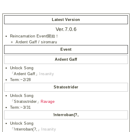
Latest Version
Ver.7.0.6
Reincarnation Event開始！
Ardent Gaff / siromaru
Event
Ardent Gaff
Unlock Song
「Ardent Gaff」
Insanity
Term:~2/28
Stratostrider
Unlock Song
「Stratostrider」
Ravage
Term:~3/31
!nterroban(?,
Unlock Song
「!nterroban(?,」
Insanity