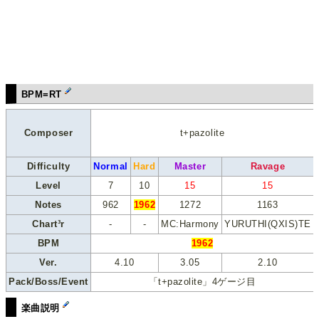
BPM=RT
Composer
t+pazolite
Difficulty
Normal
Hard
Master
Ravage
Level
7
10
15
15
Notes
962
1962
1272
1163
Chart³r
-
-
MC:Harmony
YURUTHI(QXIS)TE
BPM
1962
Ver.
4.10
3.05
2.10
Pack/Boss/Event
「t+pazolite」4ゲージ目
楽曲説明