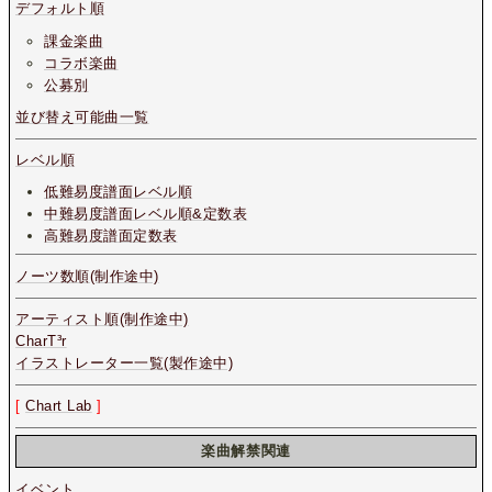
デフォルト順
課金楽曲
コラボ楽曲
公募別
並び替え可能曲一覧
レベル順
低難易度譜面レベル順
中難易度譜面レベル順&定数表
高難易度譜面定数表
ノーツ数順(制作途中)
アーティスト順(制作途中)
CharT³r
イラストレーター一覧(製作途中)
[
Chart Lab
]
楽曲解禁関連
イベント