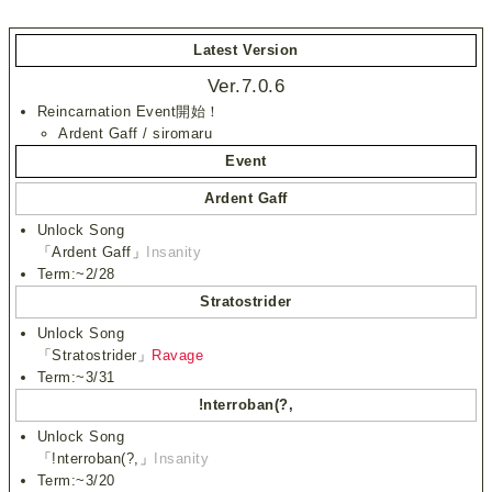
Latest Version
Ver.7.0.6
Reincarnation Event開始！
Ardent Gaff / siromaru
Event
Ardent Gaff
Unlock Song
「Ardent Gaff」
Insanity
Term:~2/28
Stratostrider
Unlock Song
「Stratostrider」
Ravage
Term:~3/31
!nterroban(?,
Unlock Song
「!nterroban(?,」
Insanity
Term:~3/20