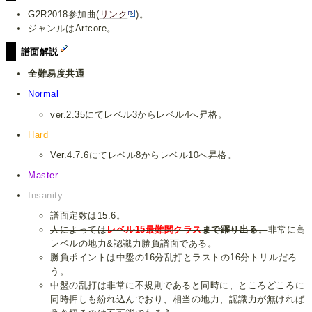
G2R2018参加曲(
リンク
)。
ジャンルはArtcore。
譜面解説
全難易度共通
Normal
ver.2.35にてレベル3からレベル4へ昇格。
Hard
Ver.4.7.6にてレベル8からレベル10へ昇格。
Master
Insanity
譜面定数は15.6。
人によっては
レベル15最難関クラス
まで躍り出る
。
非常に高
レベルの地力&認識力勝負譜面である。
勝負ポイントは中盤の16分乱打とラストの16分トリルだろ
う。
中盤の乱打は非常に不規則であると同時に、ところどころに
同時押しも紛れ込んでおり、相当の地力、認識力が無ければ