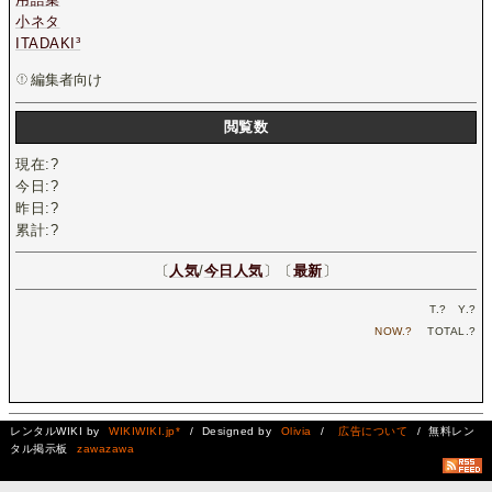
小ネタ
ITADAKI³
編集者向け
閲覧数
現在:
?
今日:
?
昨日:
?
累計:
?
〔
人気
/
今日人気
〕〔
最新
〕
T.
?
Y.
?
NOW.
?
TOTAL.
?
レンタルWIKI by
WIKIWIKI.jp*
/ Designed by
Olivia
/
広告について
/ 無料レン
タル掲示板
zawazawa