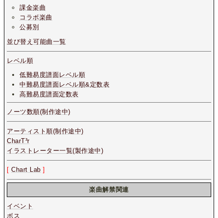
課金楽曲
コラボ楽曲
公募別
並び替え可能曲一覧
レベル順
低難易度譜面レベル順
中難易度譜面レベル順&定数表
高難易度譜面定数表
ノーツ数順(制作途中)
アーティスト順(制作途中)
CharT³r
イラストレーター一覧(製作途中)
[
Chart Lab
]
楽曲解禁関連
イベント
ボス