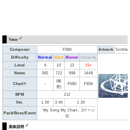
Ymir
Composer
Fl00t
Artwork
Sixthbel
Difficulty
Normal
Hard
Master
Insanity
Level
4
10
13
15+
Notes
365
722
999
1448
(秘
Chart³r
-
Fl00t
Fl00t
密)
BPM
212
Ver.
1.30
3.46
1.30
「My Song My Chart」2ゲージ
Pack/Boss/Event
目
楽曲説明