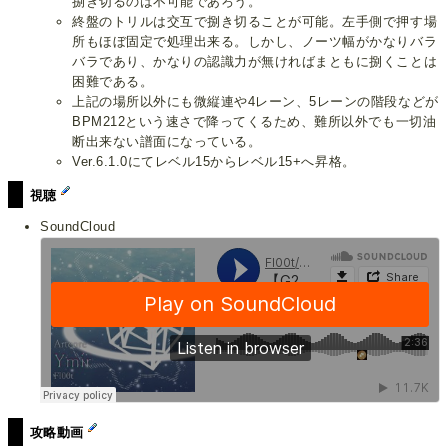
捌き切るのは不可能であろう。
終盤のトリルは交互で捌き切ることが可能。左手側で押す場
所もほぼ固定で処理出来る。しかし、ノーツ幅がかなりバラ
バラであり、かなりの認識力が無ければまともに捌くことは
困難である。
上記の場所以外にも微縦連や4レーン、5レーンの階段などが
BPM212という速さで降ってくるため、難所以外でも一切油
断出来ない譜面になっている。
Ver.6.1.0にてレベル15からレベル15+へ昇格。
視聴
SoundCloud
攻略動画