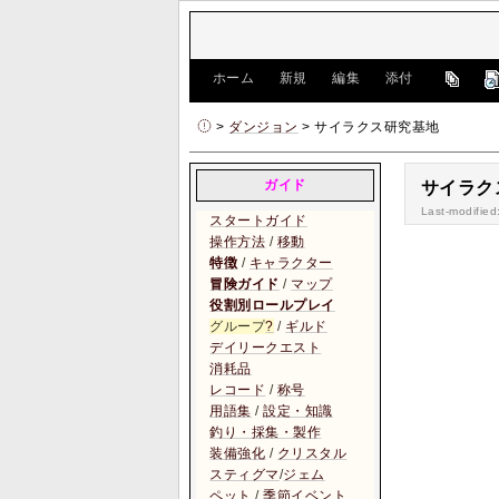
[
ホーム
|
新規
|
編集
|
添付
]
>
ダンジョン
> サイラクス研究基地
ガイド
サイラクス研
Last-modified
スタートガイド
操作方法
/
移動
特徴
/
キャラクター
冒険ガイド
/
マップ
役割別ロールプレイ
グループ
?
/
ギルド
デイリークエスト
消耗品
レコード
/
称号
用語集
/
設定・知識
釣り・採集・製作
装備強化
/
クリスタル
スティグマ
/
ジェム
ペット
/
季節イベント