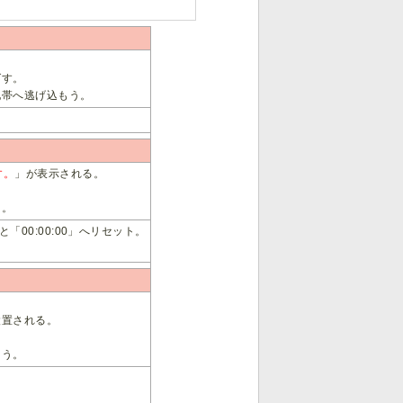
ばす。
地帯へ逃げ込もう。
す。
」が表示される。
る。
「00:00:00」へリセット。
設置される。
よう。