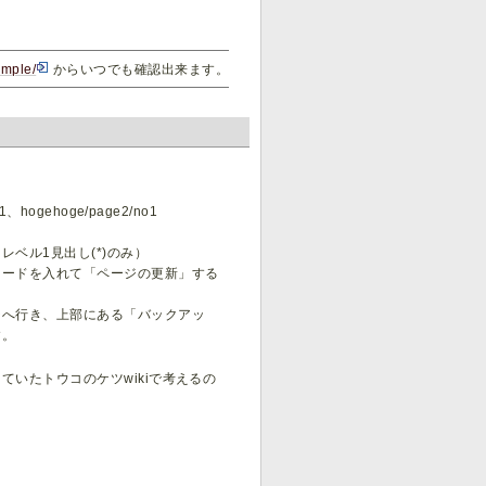
sample/
からいつでも確認出来ます。
gehoge/page2/no1
ベル1見出し(*)のみ）
ワードを入れて「ページの更新」する
ジへ行き、上部にある「バックアッ
す。
いたトウコのケツwikiで考えるの