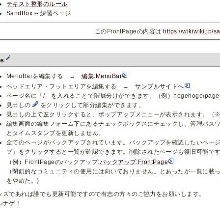
テキスト整形のルール
SandBox
-- 練習ページ
このFrontPageの内容は
https://wikiwiki.jp/
ps
MenuBarを編集する →
編集:MenuBar
ヘッドエリア・フットエリアを編集する →
サンプルサイトへ
ページ名に「/」を入れることで階層分けができます。（例）hogehoge/page1、ho
見出しの
をクリックして部分編集ができます。
見出しの上で左クリックすると、ポップアップメニューが表示されます。（※レ
編集画面の編集フォーム下にあるチェックボックスにチェックし、管理パス
とタイムスタンプを更新しません。
全てのページがバックアップされています。バックアップを確認したいペー
プ」をクリックすると一覧が確認できます。削除されたページも復旧可能で
（例）FrontPageのバックアップ:
バックアップ:FrontPage
（閉鎖的なコミュニティの使用には向いておりません。とあったが一覧に載って
をやめた。)
ッズであれば誰でも更新可能ですので有志の方々のご協力をお願いします。
ルナゲ！