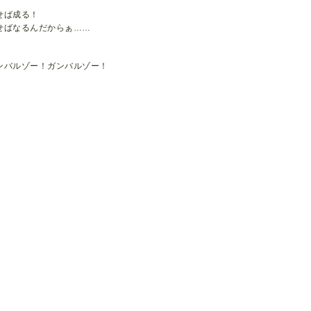
せば成る！
せばなるんだからぁ……
ンバルゾー！ガンバルゾー！