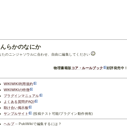
なんらかのなにか
なたのニンジャソウルに合わせ、自由に編集してください
物理書籍版
コア・ルールブック
好評発売中
WIKIWIKI利用規約
WIKIWIKIの特徴
プラグインマニュアル
よくある質問(FAQ)
助け合い掲示板
サンプルサイト
(投稿テスト可能/プラグイン動作例有)
ヘルプ
-- PukiWikiで編集するには？