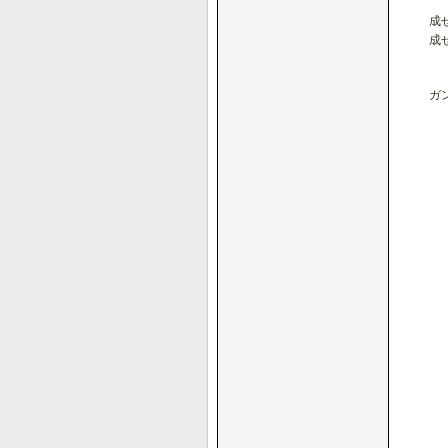
成
成
ガ