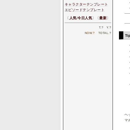
キャラクターテンプレート
エピソードテンプレート
〔
人気
/
今日人気
〕〔
最新
〕
T.
?
Y.
?
NOW.
?
TOTAL.
?
Ti
ヘ
マ