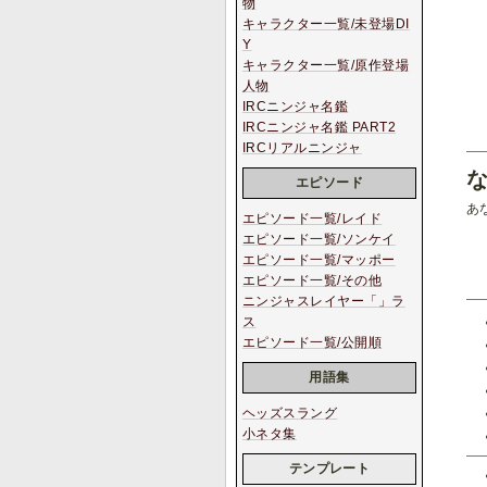
物
キャラクター一覧/未登場DI
Y
キャラクター一覧/原作登場
人物
IRCニンジャ名鑑
IRCニンジャ名鑑 PART2
IRCリアルニンジャ
エピソード
あ
エピソード一覧/レイド
エピソード一覧/ソンケイ
エピソード一覧/マッポー
エピソード一覧/その他
ニンジャスレイヤー「」ラ
ス
エピソード一覧/公開順
用語集
ヘッズスラング
小ネタ集
テンプレート