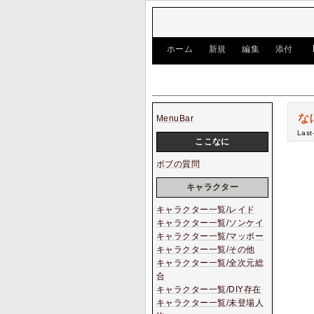
[
ホーム
|
新規
|
編集
|
添付
]
な
MenuBar
Last
ここなに
ボブの質問
キャラクター
キャラクター一覧/レイド
キャラクター一覧/ソンケイ
キャラクター一覧/マッポー
キャラクター一覧/その他
キャラクター一覧/全次元総
合
キャラクター一覧/DIY存在
キャラクター一覧/未登場人