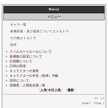
Menu1
メニュー
キャラ一覧
各種武装・及び道具についてエトセトラ
その他エトセトラ
旧作
スペルカードルールについて
各種族の設定について
幻想郷について
ZUNの回答
キャラクターの身長
キャラクターの外見（肉体）年齢
旧作について
危険度・人間友好度一覧
〔
人気
/
今日人気
〕〔
最新
〕
T.
?
Y.
?
NOW.
?
TOTAL.
?