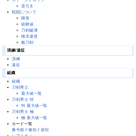
逆引き
戦闘について
陣形
経験値
刀剣破壊
検非違使
敵刀剣
演練/遠征
演練
遠征
組織
組織
刀剣男士
最大値一覧
刀剣男士 特
特 最大値一覧
刀剣男士 極
極 最大値一覧
カード一覧
番号順
/
種別
/
派別
レアリティ