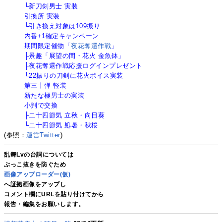
└新刀剣男士 実装
引換所 実装
└引き換え対象は109振り
内番+1確定キャンペーン
期間限定催物「
夜花奪還作戦
」
├景趣「展望の間・花火 金魚鉢」
├夜花奪還作戦応援ログインプレゼント
└22振りの刀剣に花火ボイス実装
第三十弾 軽装
新たな極男士の実装
小判で交換
├二十四節気 立秋・向日葵
└二十四節気 処暑・秋桜
(参照：
運営Twitter
)
乱舞Lvの台詞については
ぶっこ抜きを防ぐため
画像アップローダー(仮)
へ証拠画像をアップし
コメント欄にURLを貼り付けてから
報告・編集をお願いします。