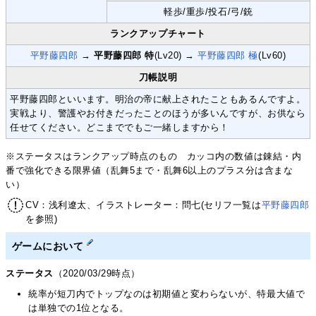
軽歩/重歩/投石/弓/銃
ランクアップチャート
平野藤四郎
→
平野藤四郎 特
(Lv20) →
平野藤四郎 極
(Lv60)
刀帳説明
平野藤四郎といいます。明治の帝に献上されたこともあるんですよ。
実戦より、警護やお付きだったことのほうが多いんですが、お供なら
任せてください。どこまででもご一緒しますから！
※ステータスはランクアップ時点のもの カッコ内の数値は錬結・内
番で強化できる限界値（乱舞5まで・乱舞6以上のプラス分は含まな
い）
CV：浅利遼太、イラストレーター：問七(セリフ一覧は
平野藤四郎
を参照)
ゲームにおいて
ステータス
（2020/03/29時点）
統率が短刀内でトップなのは初期値と変わらないが、特最大値で
は単独での1位となる。