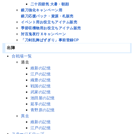
二十四節気 大暑・朝顔
鍛刀強化キャンペーン用
鍛刀応援パック・資源・札販売
イベント用お役立ちアイテム販売
季節収穫物用お役立ちアイテム販売
対百鬼夜行 Xキャンペーン
「刀剣乱舞ぱずぎり」事前登録CP
出陣
合戦場一覧
過去
維新の記憶
江戸の記憶
織豊の記憶
戦国の記憶
武家の記憶
池田屋の記憶
延享の記憶
青野原の記憶
異去
維新の記憶
江戸の記憶
ステージドロップ