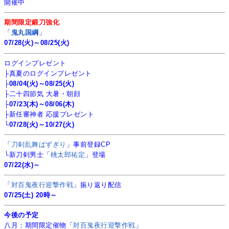
開催中
期間限定鍛刀強化
「
鬼丸国綱
」
07/28(火)～08/25(火)
ログインプレゼント
├真夏のログインプレゼント
├
08/04(火)～08/25(火)
├二十四節気 大暑・朝顔
├
07/23(木)～08/06(木)
├新任審神者 応援プレゼント
└
07/28(火)～10/27(火)
「
刀剣乱舞ぱずぎり
」事前登録CP
└新刀剣男士「
桃太郎祐定
」登場
07/22(水)～
「
対百鬼夜行迎撃作戦
」振り返り配信
07/25(土) 20時～
今後の予定
八月：期間限定催物「
対百鬼夜行迎撃作戦
」