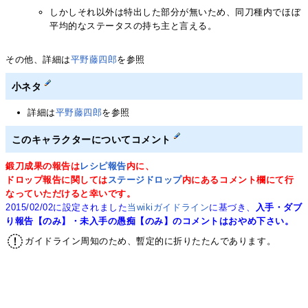
しかしそれ以外は特出した部分が無いため、同刀種内でほぼ
平均的なステータスの持ち主と言える。
その他、詳細は
平野藤四郎
を参照
小ネタ
詳細は
平野藤四郎
を参照
このキャラクターについてコメント
鍛刀成果の報告は
レシピ報告
内に、
ドロップ報告に関しては
ステージドロップ
内にあるコメント欄にて行
なっていただけると幸いです。
2015/02/02に設定されました
当wikiガイドライン
に基づき、
入手・ダブ
り報告【のみ】・未入手の愚痴【のみ】のコメントはおやめ下さい。
ガイドライン周知のため、暫定的に折りたたんであります。