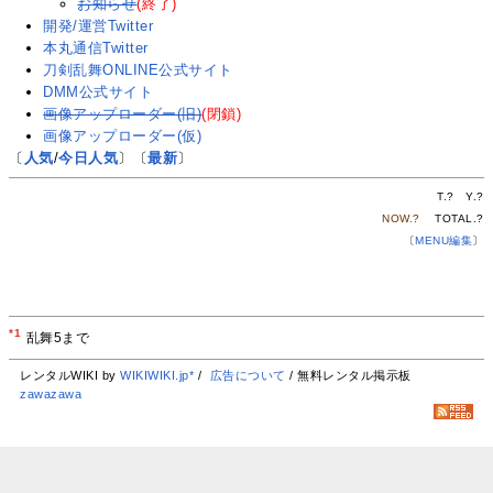
お知らせ
(終了)
開発/運営Twitter
本丸通信Twitter
刀剣乱舞ONLINE公式サイト
DMM公式サイト
画像アップローダー(旧)
(閉鎖)
画像アップローダー(仮)
〔
人気
/
今日人気
〕〔
最新
〕
T.
?
Y.
?
NOW.
?
TOTAL.
?
〔
MENU編集
〕
*1
乱舞5まで
レンタルWIKI by
WIKIWIKI.jp*
/
広告について
/ 無料レンタル掲示板
zawazawa