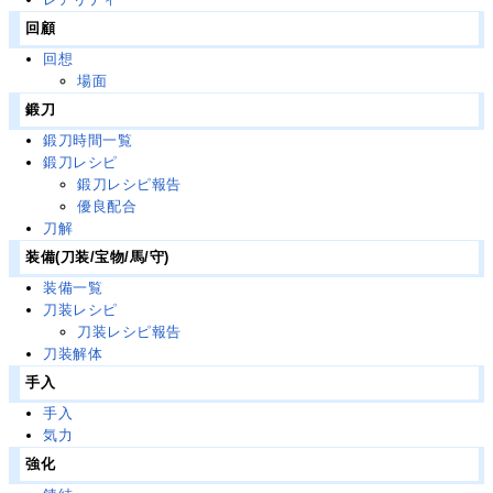
回顧
回想
場面
鍛刀
鍛刀時間一覧
鍛刀レシピ
鍛刀レシピ報告
優良配合
刀解
装備(刀装/宝物/馬/守)
装備一覧
刀装レシピ
刀装レシピ報告
刀装解体
手入
手入
気力
強化