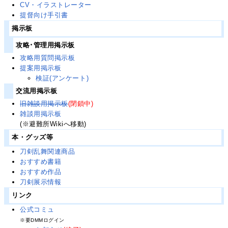
CV・イラストレーター
提督向け手引書
掲示板
攻略･管理用掲示板
攻略用質問掲示板
提案用掲示板
検証(アンケート)
交流用掲示板
旧雑談用掲示板
(閉鎖中)
雑談用掲示板
(※避難所Wikiへ移動)
本・グッズ等
刀剣乱舞関連商品
おすすめ書籍
おすすめ作品
刀剣展示情報
リンク
公式コミュ
※要DMMログイン