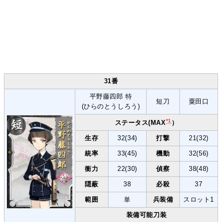
31番
平野藤四郎 特
短刀
粟田口
(ひらのとうしろう)
*1
ステータス(MAX
）
生存
32(34)
打撃
21(32)
統率
33(45)
機動
32(56)
衝力
22(30)
偵察
38(48)
隠蔽
38
必殺
37
範囲
単
兵装備
スロット1
装備可能刀装