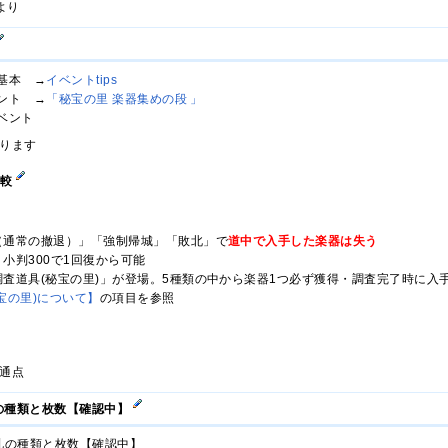
より
基本 →
イベントtips
ント →
「秘宝の里 楽器集めの段 」
ベント
ります
比較
（通常の撤退）」「強制帰城」「敗北」で
道中で入手した楽器は失う
小判300で1回復から可能
査道具(秘宝の里)」が登場。5種類の中から楽器1つ必ず獲得・調査完了時に入手
宝の里)について】
の項目を参照
通点
の種類と枚数【確認中】
札の種類と枚数【確認中】