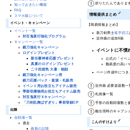
折りたたんでありま
知っておきたい機能
FAQ
情報提供まとめ
スマホ版について
イベント・キャンペーン
【簡易情報まとめ】
イベント一覧
新刀剣男士
篭手切江
対百鬼夜行強化プログラム
近侍曲の追加6振
キャンペーン一覧
鍛刀強化キャンペーン
イベントに不慣
ログインプレゼント
新任審神者応援プレゼント
公式の「イベ
真夏のログインプレゼント
難易度の高い
二十四節気 大暑・朝顔
ページ作成中につき
鍛刀強化キャンペーン用
鍛刀応援パック・資源・札販売
近侍曲 必要楽器数一
イベント用お役立ちアイテム販売
季節収穫物用お役立ちアイテム販売
札画像一覧
対百鬼夜行 Xキャンペーン
「刀剣乱舞ぱずぎり」事前登録CP
手形の自動回復数と
出陣
敵出現時のキャプシ
合戦場一覧
こんのすけより
過去
維新の記憶