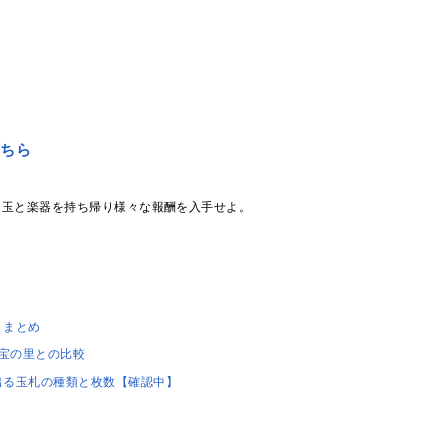
こちら
、玉と楽器を持ち帰り様々な報酬を入手せよ。
り
トまとめ
宝の里との比較
出る玉札の種類と枚数【確認中】