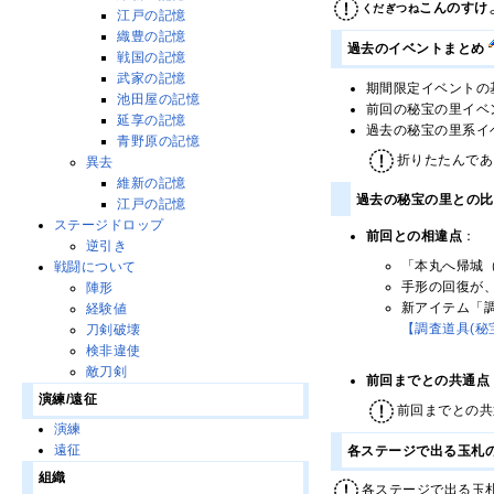
こんのすけ
くだぎつね
江戸の記憶
織豊の記憶
過去のイベントまとめ
戦国の記憶
武家の記憶
期間限定イベントの
池田屋の記憶
前回の秘宝の里イベ
延享の記憶
過去の秘宝の里系イ
青野原の記憶
折りたたんであ
異去
維新の記憶
過去の秘宝の里との
江戸の記憶
ステージドロップ
前回との相違点
：
逆引き
「本丸へ帰城
戦闘について
手形の回復が、
陣形
新アイテム「調
経験値
【調査道具(秘
刀剣破壊
検非違使
敵刀剣
前回までとの共通点
演練/遠征
前回までとの共
演練
遠征
各ステージで出る玉札
組織
各ステージで出る玉