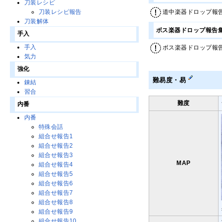
刀装レシピ
道中楽器ドロップ報告集計 
刀装レシピ報告
刀装解体
ボス楽器ドロップ報告
手入
手入
ボス楽器ドロップ報告集計 
気力
強化
難易度・易
錬結
習合
難度
内番
内番
特殊会話
組合せ報告1
組合せ報告2
組合せ報告3
MAP
組合せ報告4
組合せ報告5
組合せ報告6
組合せ報告7
組合せ報告8
組合せ報告9
組合せ報告10