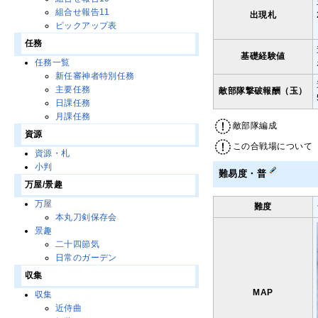
組合せ報告11
出現札
ピックアップ表
任務
基礎経験値
任務一覧
新任審神者特別任務
主要任務
敵部隊撃破報酬（玉）
日課任務
月課任務
敵部隊編成
資源
この合戦場について
資源・札
小判
難易度・普
万屋/景趣
万屋
難度
本丸刀剣保存会
景趣
二十四節気
日常のガーデン
収集
MAP
収集
近侍曲