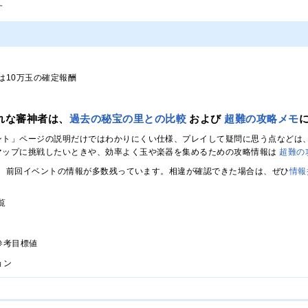
す
は10万玉の確定報酬
れな審神者は、
過去の秘宝の里との比較
および
超難の攻略メモ
ント」ページの説明だけではわかりにくい仕様、プレイして疑問に思う点などは
マップに挑戦したいときや、効率よく玉や楽器を集めるための攻略情報は
超難の
、前回イベントの情報が多数残っています。相違が確認できた場合は、ぜひ
情報
覧
参考目標値
ョン