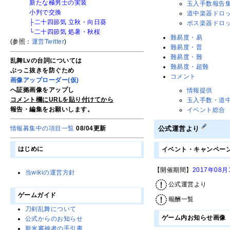
新たな極男士の実装
玉入手数報告
小判で交換
道中楽器ドロ
├二十四節気 立秋・向日葵
ボス楽器ドロ
└二十四節気 処暑・秋桜
難易度・易
(参照：
運営Twitter
)
難易度・普
難易度・難
乱舞Lvの台詞については
難易度・超難
ぶっこ抜きを防ぐため
コメント
画像アップローダー(仮)
へ証拠画像をアップし
情報提供
コメント欄にURLを貼り付けてから
玉入手数・道中
報告・編集をお願いします。
イベント総合
情報募集中の項目一覧
08/04更新
公式運営より
はじめに
イベント・キャンペーン
【開催期間】
2017年0
当wikiの運営方針
公式運営より
ゲームガイド
報酬一覧
刀剣乱舞について
ゲーム内お知らせ画像
公式からのお知らせ
新米審神者の手引書