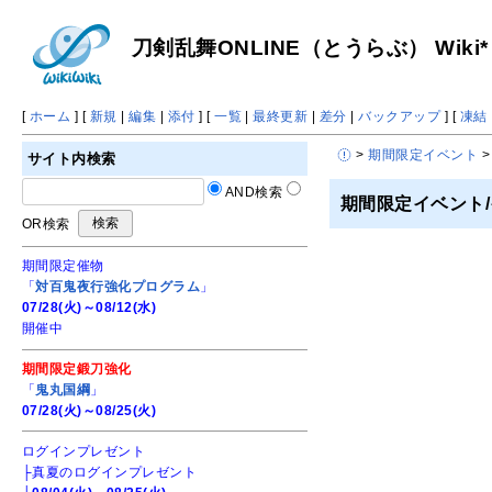
刀剣乱舞ONLINE（とうらぶ） Wiki*
[
ホーム
] [
新規
|
編集
|
添付
] [
一覧
|
最終更新
|
差分
|
バックアップ
] [
凍結
>
期間限定イベント
>
サイト内検索
AND検索
期間限定イベント/
OR検索
期間限定催物
「
対百鬼夜行強化プログラム
」
07/28(火)～08/12(水)
開催中
期間限定鍛刀強化
「
鬼丸国綱
」
07/28(火)～08/25(火)
ログインプレゼント
├真夏のログインプレゼント