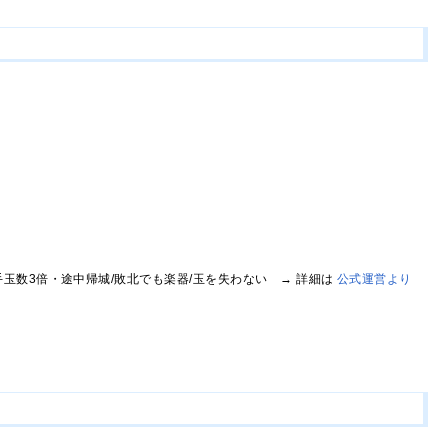
玉数3倍・途中帰城/敗北でも楽器/玉を失わない → 詳細は
公式運営より