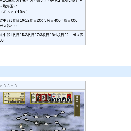
玉20/敵短刀4/敵打刀4/敵太刀4/怪火2/毒矢2/落し穴
2/焙烙玉2/
（ボスまで16枚）
道中戦1枚目100/2枚目200/3枚目400/4枚目600
ボス戦800
道中戦1枚目15/2枚目17/3枚目18/4枚目23 ボス戦
50
☆☆☆☆☆