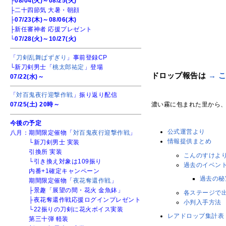
├
08/04(火)～08/25(火)
├二十四節気 大暑・朝顔
├
07/23(木)～08/06(木)
├新任審神者 応援プレゼント
└
07/28(火)～10/27(火)
「
刀剣乱舞ぱずぎり
」事前登録CP
└新刀剣男士「
桃太郎祐定
」登場
ドロップ報告は
→ 
07/22(水)～
「
対百鬼夜行迎撃作戦
」振り返り配信
濃い霧に包まれた里から
07/25(土) 20時～
今後の予定
公式運営より
八月：期間限定催物「
対百鬼夜行迎撃作戦
」
情報提供まとめ
└新刀剣男士 実装
引換所 実装
こんのすけよ
└引き換え対象は109振り
過去のイベン
内番+1確定キャンペーン
過去の秘
期間限定催物「
夜花奪還作戦
」
├景趣「展望の間・花火 金魚鉢」
各ステージで
├夜花奪還作戦応援ログインプレゼント
小判入手方法
└22振りの刀剣に花火ボイス実装
レアドロップ集計表
第三十弾 軽装