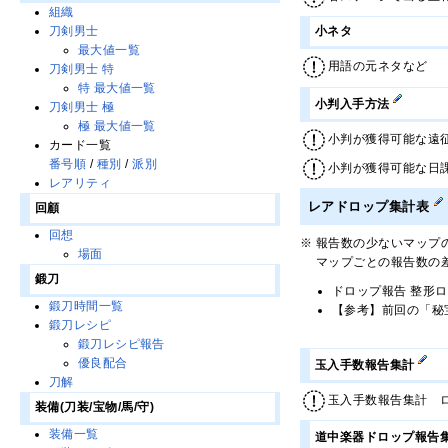
組織
刀剣男士
小ネタ
最大値一覧
用語の元ネタなど
刀剣男士 特
特 最大値一覧
小判入手方法
刀剣男士 極
極 最大値一覧
小判が獲得可能な遠
カード一覧
番号順
/
種別
/
派別
小判が獲得可能な日
レアリティ
レアドロップ集計表
回顧
回想
※ 報告数の少ないマップ
場面
マップごとの報告数の差
鍛刀
ドロップ報告 整形
鍛刀時間一覧
【参考】前回の「秘
鍛刀レシピ
鍛刀レシピ報告
優良配合
玉入手数報告集計
刀解
玉入手数報告集計 ログ03
装備(刀装/宝物/馬/守)
装備一覧
道中楽器ドロップ報告