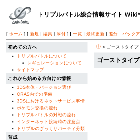
トリプルバトル総合情報サイト Wiki
[
ホーム
] [
新規
|
編集
|
添付
] [
一覧
|
最終更新
|
差分
|
バック
> ゴーストタイプ
初めての方へ
トリプルバトルについて
ゴーストタイプ
レギュレーションについて
サイトマップ
これから始める方向けの情報
3DS本体・バージョン選び
ORAS内での準備
3DSにおけるネットサービス事情
ポケモン交換の流れ
トリプルバトルの対戦の流れ
インターネット接続時の注意点
トリプルのざっくりパーティ分類
育成