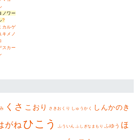
ル
ヨノワー
ル
?
ミカルゲ
ユキメノ
コ
デスカー
ン
くさ
こおり
しんかのき
み
さきおくり
しゅうかく
ひこう
はがね
ほ
ふゆう
ふういん
ふしぎなまもり