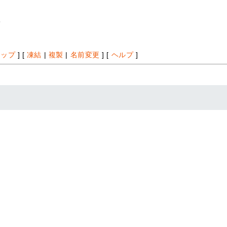
*
アップ
] [
凍結
|
複製
|
名前変更
] [
ヘルプ
]