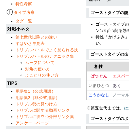
特性考察
タイプ考察
ゴーストタイプの能
タグ一覧
ゴーストタイプ
対戦小ネタ
ン1/4ずつ削る
特性「かげふみ
第七世代以降との違い
い
。
すばやさ早見表
トリプルバトルでよく見られる技
ゴーストタイプの技
トリプルバトルのテクニック集
ムーブについて
相性
対角の使い方
よこどりの使い方
ばつぐん
エスパ
TIPS
いまひとつ
あく
用語集1（公式用語）
こうかなし
ノーマ
用語集2（非公式用語）
トリプル勢の見つけ方
※第五世代までは、
は
トリプルに関する動画リンク
トリプルに役立つ外部リンク集
ゴーストタイプのポ
アンケートページ