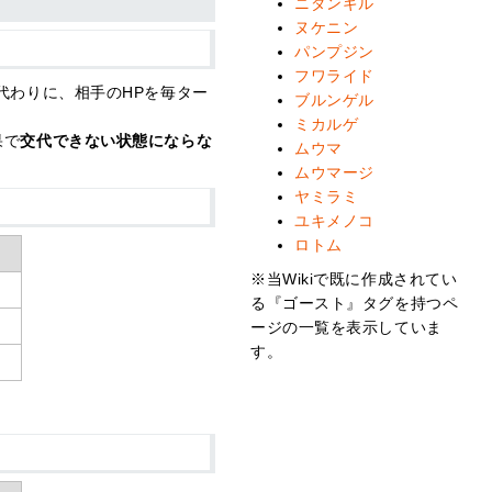
ニダンギル
ヌケニン
パンプジン
フワライド
代わりに、相手のHPを毎ター
ブルンゲル
ミカルゲ
果で
交代できない状態にならな
ムウマ
ムウマージ
ヤミラミ
ユキメノコ
ロトム
※当Wikiで既に作成されてい
る『ゴースト』タグを持つペ
ージの一覧を表示していま
す。