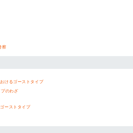
考察
におけるゴーストタイプ
イプのわざ
グ
つゴーストタイプ