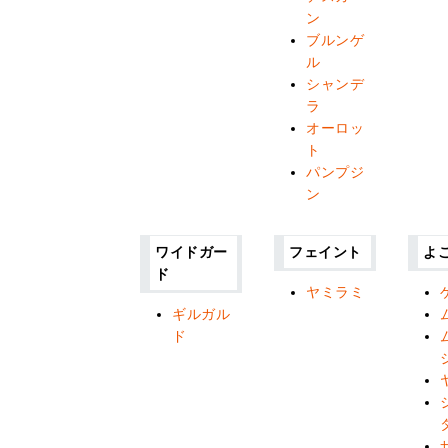
ン
ブルンゲ
ル
シャンデ
ラ
オーロッ
ト
パンプジ
ン
ワイドガー
フェイント
よ
ド
ヤミラミ
ギルガル
ド