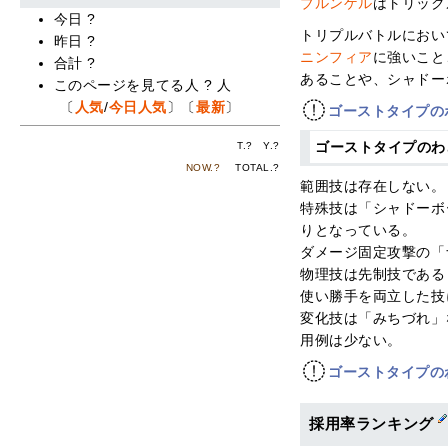
ブルンゲル
はトリック
今日
?
トリプルバトルにおい
昨日
?
ニンフィア
に強いこと
合計
?
あることや、シャドー
このページを見てる人
?
人
〔
人気
/
今日人気
〕〔
最新
〕
ゴーストタイプの
ゴーストタイプの
T.
?
Y.
?
NOW.
?
TOTAL.
?
範囲技は存在しない。
特殊技は「シャドーボ
りとなっている。
ダメージ固定攻撃の「
物理技は先制技である
使い勝手を両立した技
変化技は「みちづれ」
用例は少ない。
ゴーストタイプの
採用率ランキング