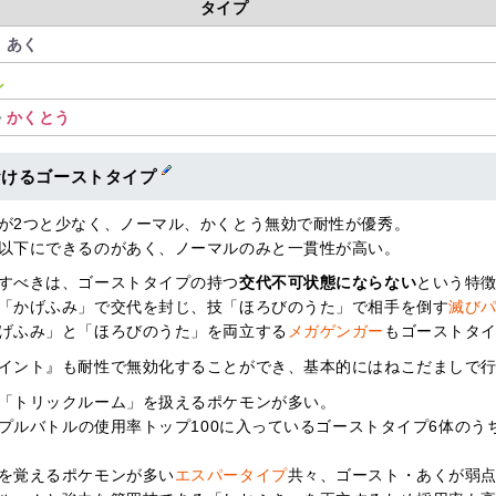
タイプ
ト
あく
し
ル
かくとう
おけるゴーストタイプ
が2つと少なく、ノーマル、かくとう無効で耐性が優秀。
以下にできるのがあく、ノーマルのみと一貫性が高い。
すべきは、ゴーストタイプの持つ
交代不可状態にならない
という特
「かげふみ」で交代を封じ、技「ほろびのうた」で相手を倒す
滅び
げふみ」と「ほろびのうた」を両立する
メガゲンガー
もゴーストタ
イント』も耐性で無効化することができ、基本的にはねこだましで
「トリックルーム」を扱えるポケモンが多い。
トリプルバトルの使用率トップ100に入っているゴーストタイプ6体のう
を覚えるポケモンが多い
エスパータイプ
共々、ゴースト・あくが弱