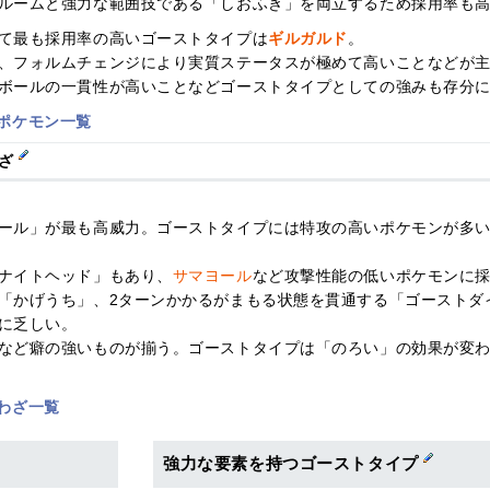
ルームと強力な範囲技である「しおふき」を両立するため採用率も
て最も採用率の高いゴーストタイプは
ギルガルド
。
、フォルムチェンジにより実質ステータスが極めて高いことなどが
ボールの一貫性が高いことなどゴーストタイプとしての強みも存分
ポケモン一覧
わざ
ール」が最も高威力。ゴーストタイプには特攻の高いポケモンが多い
ナイトヘッド」もあり、
サマヨール
など攻撃性能の低いポケモンに
「かげうち」、2ターンかかるがまもる状態を貫通する「ゴーストダ
に乏しい。
など癖の強いものが揃う。ゴーストタイプは「のろい」の効果が変
わざ一覧
強力な要素を持つゴーストタイプ