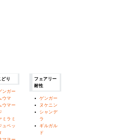
こどり
フェアリー
耐性
ゲンガー
ムウマ
ゲンガー
ムウマー
ヌケニン
ジ
シャンデ
ヤミラミ
ラ
ジュペッ
ギルガル
タ
ド
サマヨー