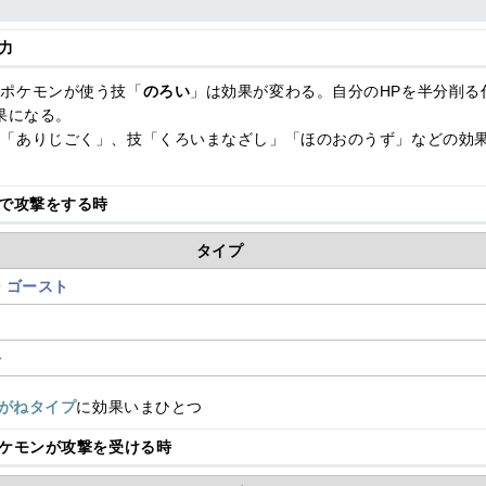
力
のポケモンが使う技「
のろい
」は効果が変わる。自分のHPを半分削る
効果になる。
」「ありじごく」、技「くろいまなざし」「ほのおのうず」などの効
で攻撃をする時
タイプ
ー
ゴースト
ル
がねタイプ
に効果いまひとつ
ケモンが攻撃を受ける時