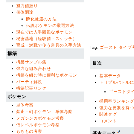
努力値振り
個体調達
孵化厳選の方法
伝説ポケモンの厳選方法
現在では入手困難なポケモン
秘密基地（経験値・スケッチ）
育成・対戦で使う道具の入手方法
Tag:
ゴースト
タイプ
構築
構築サンプル集
目次
強力な組み合わせ
構築を組む時に便利なポケモン
基本データ
パーティ解説
トリプルバトル
構築記事リンク
ゴーストタ
ポケモン
採用率ランキン
単体考察
強力な要素を持
禁止・幻ポケモン 単体考察
関連タグ
メガシンカポケモン考察
コメント
低レベルポケモン考察
もちもの考察
基本データ