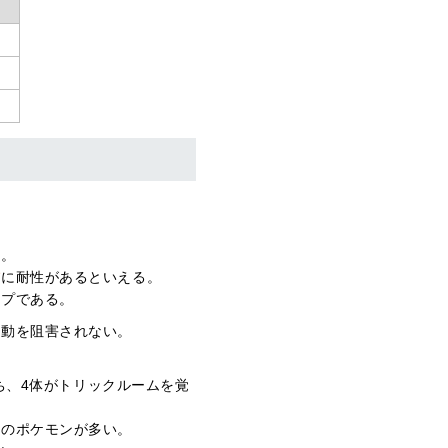
徴。
パ
に耐性があるといえる。
イプである。
行動を阻害されない。
ち、4体がトリックルームを覚
点のポケモンが多い。