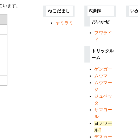
ています。
ねこだまし
S操作
い
おいかぜ
ヤミラミ
フワライ
ド
トリックル
ーム
ゲンガー
ムウマ
ムウマー
ジ
ジュペッ
タ
サマヨー
ル
ヨノワー
ル
?
デスカー