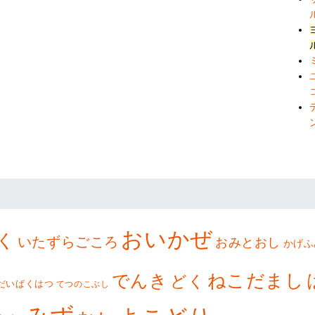
おいかぜ
く
いたずらごころ
おみとおし
かげふ
ねこだまし
でんき
どく
だいばくはつ
てつのこぶし