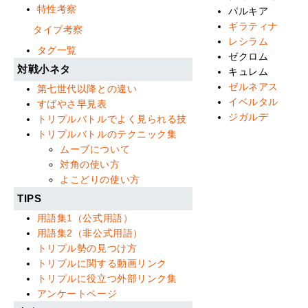
特性考察
パルキア
ギラティナ
タイプ考察
レシラム
タグ一覧
ゼクロム
対戦小ネタ
キュレム
ゼルネアス
第七世代以降との違い
イベルタル
すばやさ早見表
ジガルデ
トリプルバトルでよく見られる技
トリプルバトルのテクニック集
ムーブについて
対角の使い方
よこどりの使い方
TIPS
用語集1（公式用語）
用語集2（非公式用語）
トリプル勢の見つけ方
トリプルに関する動画リンク
トリプルに役立つ外部リンク集
アンケートページ