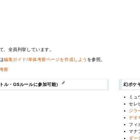
て、全員列挙しています。
は
編集ガイド/単体考察ページを作成しよう
を参照。
考察
トル・GSルールに参加可能）
幻ポケ
ミュ
セレ
ジラ
デオ
フィ
マナ
ダー