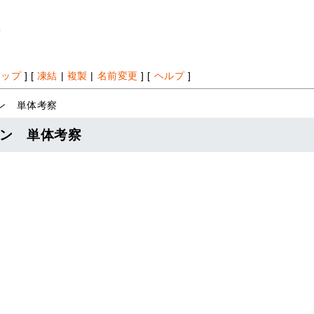
*
アップ
] [
凍結
|
複製
|
名前変更
] [
ヘルプ
]
ン 単体考察
ン 単体考察