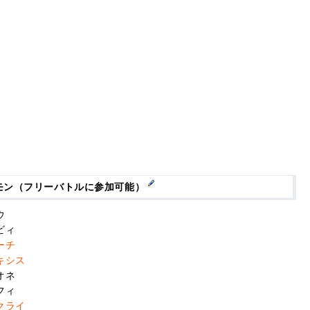
モン（フリーバトルに参加可能）
ウ
ビィ
ーチ
キシス
オネ
フィ
クライ