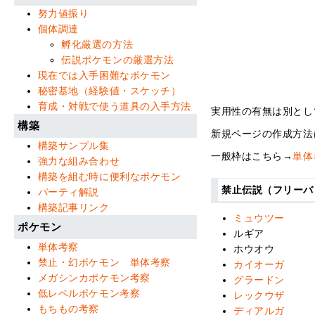
努力値振り
個体調達
孵化厳選の方法
伝説ポケモンの厳選方法
現在では入手困難なポケモン
秘密基地（経験値・スケッチ）
育成・対戦で使う道具の入手方法
実用性の有無は別とし
構築
新規ページの作成方法
構築サンプル集
一般枠はこちら→
単体
強力な組み合わせ
構築を組む時に便利なポケモン
禁止伝説（フリーバ
パーティ解説
構築記事リンク
ミュウツー
ポケモン
ルギア
単体考察
ホウオウ
禁止・幻ポケモン 単体考察
カイオーガ
メガシンカポケモン考察
グラードン
低レベルポケモン考察
レックウザ
もちもの考察
ディアルガ