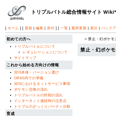
トリプルバトル総合情報サイト Wiki
[
ホーム
] [
新規
|
編集
|
添付
] [
一覧
|
最終更新
|
差分
|
バック
> 禁止・幻ポケモ
初めての方へ
トリプルバトルについて
禁止・幻ポケモ
レギュレーションについて
サイトマップ
これから始める方向けの情報
3DS本体・バージョン選び
ORAS内での準備
3DSにおけるネットサービス事情
ポケモン交換の流れ
トリプルバトルの対戦の流れ
インターネット接続時の注意点
トリプルのざっくりパーティ分類
育成