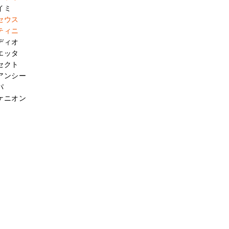
イミ
セウス
ティニ
ディオ
エッタ
セクト
アンシー
パ
ケニオン