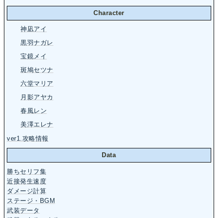
Character
神凪アイ
黒羽ナガレ
宝鏡メイ
斑鳩セツナ
六堂マリア
月影アヤカ
春風レン
美澤エレナ
ver1.攻略情報
Data
勝ちセリフ集
近接発生速度
ダメージ計算
ステージ・BGM
武装データ