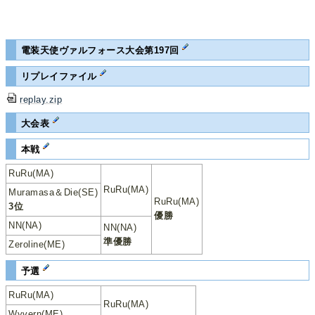
電装天使ヴァルフォース大会第197回
リプレイファイル
replay.zip
大会表
本戦
RuRu(MA)
RuRu(MA)
Muramasa＆Die(SE)
RuRu(MA)
3位
優勝
NN(NA)
NN(NA)
準優勝
Zeroline(ME)
予選
RuRu(MA)
RuRu(MA)
Wyvern(ME)