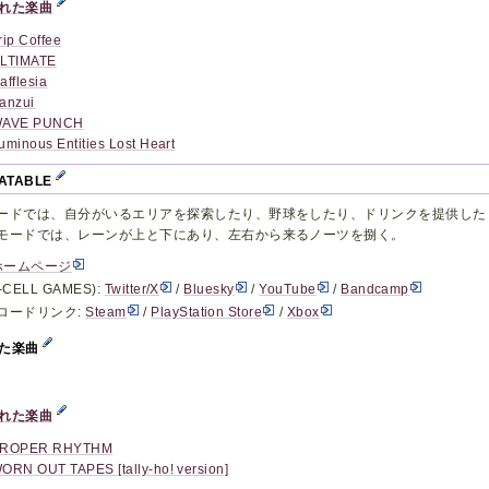
れた楽曲
rip Coffee
LTIMATE
afflesia
anzui
AVE PUNCH
uminous Entities Lost Heart
ATABLE
ードでは、自分がいるエリアを探索したり、野球をしたり、ドリンクを提供した
モードでは、レーンが上と下にあり、左右から来るノーツを捌く。
ホームページ
CELL GAMES):
Twitter/X
/
Bluesky
/
YouTube
/
Bandcamp
ロードリンク:
Steam
/
PlayStation Store
/
Xbox
した楽曲
れた楽曲
ROPER RHYTHM
ORN OUT TAPES [tally-ho! version]