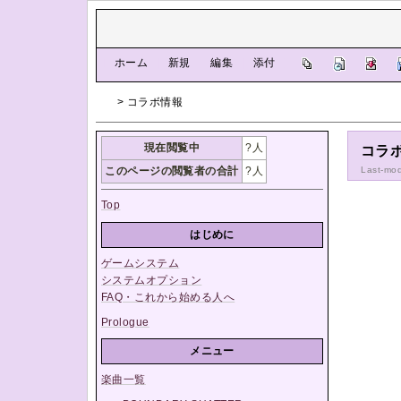
[
ホーム
|
新規
|
編集
|
添付
]
> コラボ情報
現在閲覧中
?
人
コラ
このページの閲覧者の合計
?
人
Last-mod
Top
はじめに
ゲームシステム
システムオプション
FAQ・これから始める人へ
Prologue
メニュー
楽曲一覧