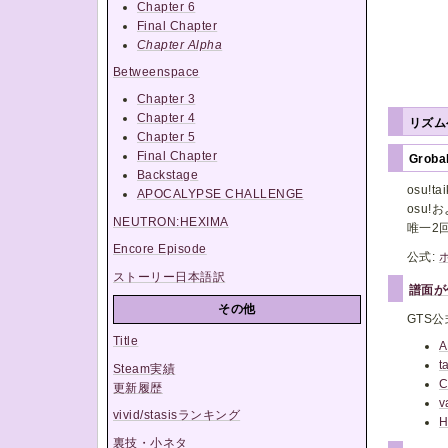
Chapter 6
Final Chapter
Chapter Alpha
Betweenspace
Chapter 3
Chapter 4
リズ
Chapter 5
Final Chapter
Groba
Backstage
osu!
APOCALYPSE CHALLENGE
osu!
NEUTRON:HEXIMA
唯一2
Encore Episode
公式:
ストーリー日本語訳
譜面が
その他
GTS
Title
A
t
Steam実績
C
更新履歴
v
vivid/stasisランキング
H
裏技・小ネタ