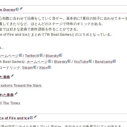
m Doctor
心拍数に合わせて治療をしていく音ゲー。基本的に7番目の拍子に合わせてキー
魔してきたりなど、ほとんどのステージで特有のギミックがある。
am版では好きな楽曲で創作譜面を作ることができる。
nce of Fire and Iceとまとめて7th Beat Gamesとのコラボとなっている。
...
ホームページ
/
Twitter/X
/
Bluesky
h Beat Games):
ホームページ
/
Bluesky
/
YouTube
/
Bandcamp
ロードリンク:
Steam
/
Xbox
た楽曲
ixations Toward the Stars
れた楽曲
ll The Times
e of Fire and Ice
惑星が交互にタイルを踏んでいく音ゲー。次のタイルの角度でリズムが決まる。