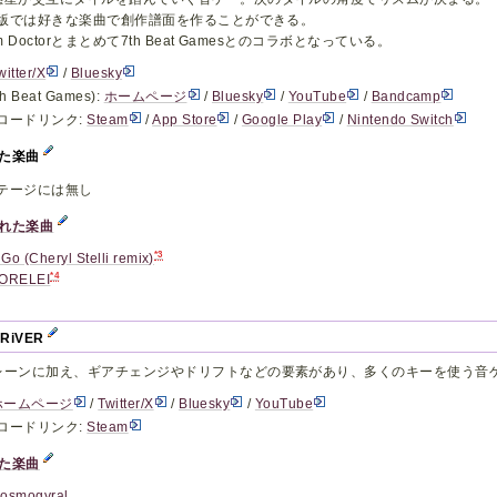
am版では好きな楽曲で創作譜面を作ることができる。
hm Doctorとまとめて7th Beat Gamesとのコラボとなっている。
witter/X
/
Bluesky
h Beat Games):
ホームページ
/
Bluesky
/
YouTube
/
Bandcamp
ロードリンク:
Steam
/
App Store
/
Google Play
/
Nintendo Switch
した楽曲
テージには無し
れた楽曲
*3
t Go (Cheryl Stelli remix)
*4
ORELEI
DRiVER
レーンに加え、ギアチェンジやドリフトなどの要素があり、多くのキーを使う音
ホームページ
/
Twitter/X
/
Bluesky
/
YouTube
ロードリンク:
Steam
た楽曲
osmogyral