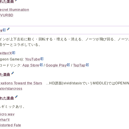
れた楽曲
ecret Illumination
MVURBD
os
インが上下左右に動く・回転する・増える・消える、ノーツが飛び回る、ノーツ
音ゲーとコラボしている。
witter/X
geon Games):
YouTube
ロードリンク:
App Store
/
Google Play
/
TapTap
た楽曲
ixations Toward the Stars
…HD譜面(vivid/stasisでいうMIDDLE)ではOP
alor/starcross
れた楽曲
もギミックあり。
icro.wav
rhar'il
istorted Fate