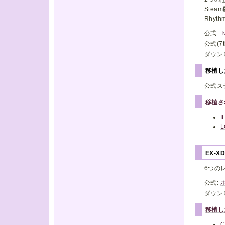
Ste
Rhyt
公式:
T
公式(7t
ダウン
移植
公式ス
移植さ
I
L
EX-X
6つの
公式:
ダウン
移植し
C