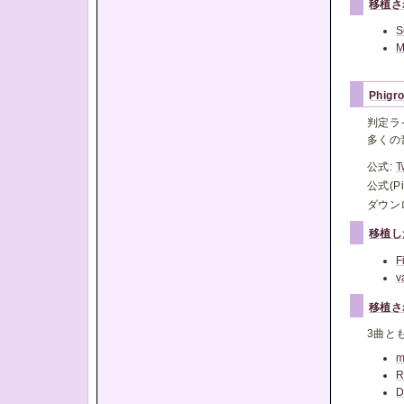
移植さ
S
Phigr
判定ラ
多くの
公式:
T
公式(Pi
ダウン
移植し
F
v
移植さ
3曲と
m
R
D