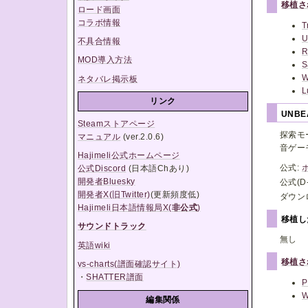
移植さ
ロード画面
コラボ情報
T
U
不具合情報
R
MOD導入方法
S
W
ネタバレ掲示板
L
リンク
UNBE
Steamストアページ
探索モ
マニュアル
(ver.2.0.6)
音ゲー
Hajimeli公式ホームページ
公式:
公式Discord
(日本語Chあり)
開発者Bluesky
公式(D-
開発者X(旧Twitter)
(更新頻度低)
ダウン
Hajimeli日本語情報局X(
非公式
)
移植
サウンドトラック
無し
英語wiki
移植さ
vs-charts(譜面確認サイト)
・
SHATTER譜面
P
W
編集関係