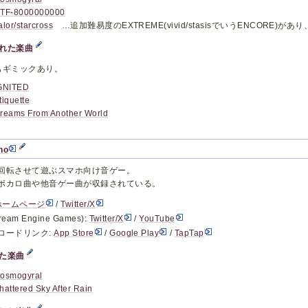
TF-8000000000
alor/starcross
…追加難易度のEXTREME(vivid/stasisでいうENCORE
れた楽曲
もギミックあり。
GNITED
tiquette
reams From Another World
no
回転させて遊ぶスマホ向け音ゲー。
ボカロ曲や他音ゲー曲が収録されている。
ホームページ
/
Twitter/X
eam Engine Games):
Twitter/X
/
YouTube
ロードリンク:
App Store
/
Google Play
/
TapTap
た楽曲
osmogyral
hattered Sky After Rain