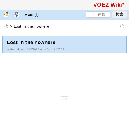
VOEZ Wiki*
Menu
> Lost in the nowhere
Lost in the nowhere
Last-modified: 2026-05-26 (火) 09:32:56