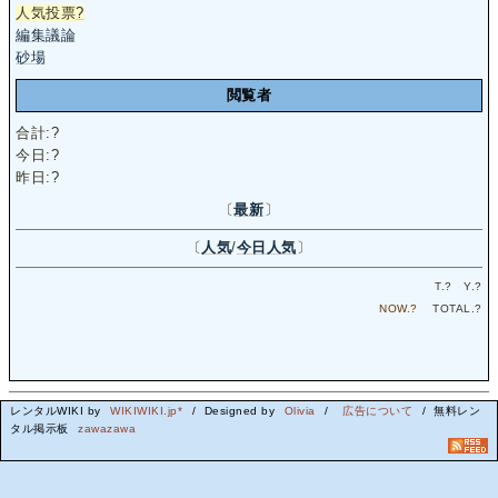
人気投票
?
編集議論
砂場
閲覧者
合計:
?
今日:
?
昨日:
?
〔
最新
〕
〔
人気
/
今日人気
〕
T.
?
Y.
?
NOW.
?
TOTAL.
?
レンタルWIKI by
WIKIWIKI.jp*
/ Designed by
Olivia
/
広告について
/ 無料レン
タル掲示板
zawazawa