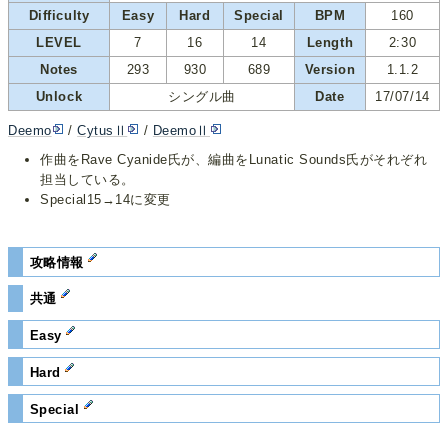
Difficulty
Easy
Hard
Special
BPM
160
LEVEL
7
16
14
Length
2:30
Notes
293
930
689
Version
1.1.2
Unlock
シングル曲
Date
17/07/14
Deemo
/
CytusⅡ
/
DeemoⅡ
作曲をRave Cyanide氏が、編曲をLunatic Sounds氏がそれぞれ
担当している。
Special15→14に変更
攻略情報
共通
Easy
Hard
Special