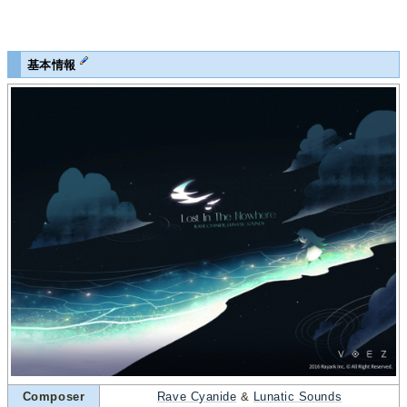
基本情報
Composer
Rave Cyanide
&
Lunatic Sounds