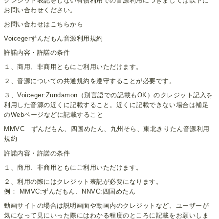
クレジット表記をしない有償利用での音源利用につきましては以下に
お問い合わせください。
お問い合わせはこちらから
Voicegerずんだもん音源利用規約
許諾内容・許諾の条件
１、商用、非商用ともにご利用いただけます。
２、音源についての共通規約を遵守することが必要です。
３、Voiceger:Zundamon（別言語での記載もOK）のクレジット記入を
利用した音源の近くに記載すること。近くに記載できない場合は補足
のWebページなどに記載すること
MMVC ずんだもん、四国めたん、九州そら、東北きりたん音源利用
規約
許諾内容・許諾の条件
１、商用、非商用ともにご利用いただけます。
２、利用の際にはクレジット表記が必要になります。
例： MMVC:ずんだもん、NNVC:四国めたん
動画サイトの場合は説明画面や動画内のクレジットなど、ユーザーが
気になって見にいった際にはわかる程度のところに記載をお願いしま