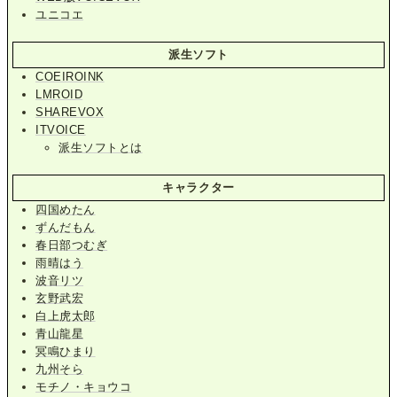
ユニコエ
派生ソフト
COEIROINK
LMROID
SHAREVOX
ITVOICE
派生ソフトとは
キャラクター
四国めたん
ずんだもん
春日部つむぎ
雨晴はう
波音リツ
玄野武宏
白上虎太郎
青山龍星
冥鳴ひまり
九州そら
モチノ・キョウコ