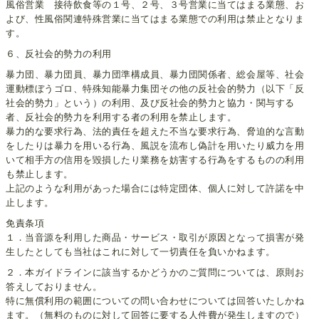
風俗営業 接待飲食等の１号、２号、３号営業に当てはまる業態、お
よび、性風俗関連特殊営業に当てはまる業態での利用は禁止となりま
す。
６、反社会的勢力の利用
暴力団、暴力団員、暴力団準構成員、暴力団関係者、総会屋等、社会
運動標ぼうゴロ、特殊知能暴力集団その他の反社会的勢力（以下「反
社会的勢力」という）の利用、及び反社会的勢力と協力・関与する
者、反社会的勢力を利用する者の利用を禁止します。
暴力的な要求行為、法的責任を超えた不当な要求行為、脅迫的な言動
をしたりは暴力を用いる行為、風説を流布し偽計を用いたり威力を用
いて相手方の信用を毀損したり業務を妨害する行為をするものの利用
も禁止します。
上記のような利用があった場合には特定団体、個人に対して許諾を中
止します。
免責条項
１．当音源を利用した商品・サービス・取引が原因となって損害が発
生したとしても当社はこれに対して一切責任を負いかねます。
２．本ガイドラインに該当するかどうかのご質問については、原則お
答えしておりません。
特に無償利用の範囲についての問い合わせについては回答いたしかね
ます。（無料のものに対して回答に要する人件費が発生しますので）