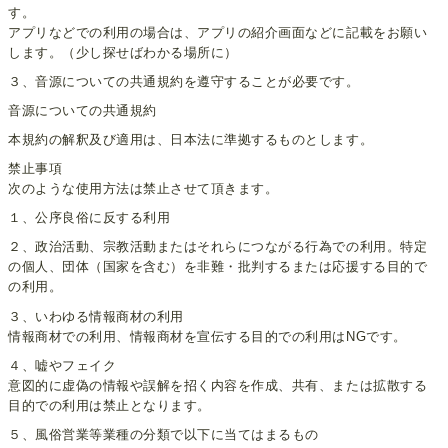
す。
アプリなどでの利用の場合は、アプリの紹介画面などに記載をお願い
します。（少し探せばわかる場所に）
３、音源についての共通規約を遵守することが必要です。
音源についての共通規約
本規約の解釈及び適用は、日本法に準拠するものとします。
禁止事項
次のような使用方法は禁止させて頂きます。
１、公序良俗に反する利用
２、政治活動、宗教活動またはそれらにつながる行為での利用。特定
の個人、団体（国家を含む）を非難・批判するまたは応援する目的で
の利用。
３、いわゆる情報商材の利用
情報商材での利用、情報商材を宣伝する目的での利用はNGです。
４、嘘やフェイク
意図的に虚偽の情報や誤解を招く内容を作成、共有、または拡散する
目的での利用は禁止となります。
５、風俗営業等業種の分類で以下に当てはまるもの