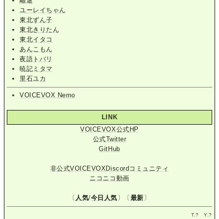
離途
ユーレイちゃん
東北ずん子
東北きりたん
東北イタコ
あんこもん
夜語トバリ
暁記ミタマ
里石ユカ
VOICEVOX Nemo
LINK
VOICEVOX公式HP
公式Twitter
GitHub
非公式VOICEVOXDiscordコミュニティ
ニコニコ動画
〔
人気
/
今日人気
〕〔
最新
〕
T.
?
Y.
?