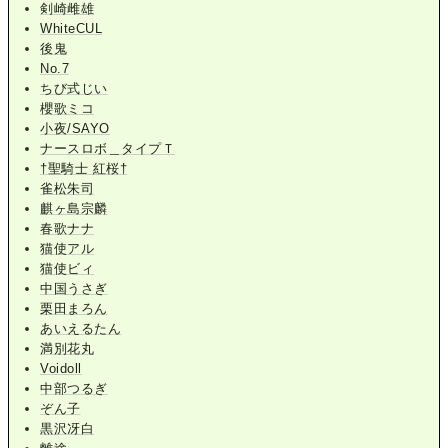
剣崎雌雄
WhiteCUL
後鬼
No.7
ちび式じい
櫻歌ミコ
小夜/SAYO
ナースロボ＿タイプＴ
†聖騎士 紅桜†
雀松朱司
麒ヶ島宗麟
春歌ナナ
猫使アル
猫使ビィ
中国うさぎ
栗田まろん
あいえるたん
満別花丸
Voidoll
中部つるぎ
ぞん子
黒沢冴白