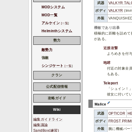
武器
VALKYR TAL
MODシステム
ボディ
VALKYR
(Im
MOD一覧
外装
VANQUISH
アルケイン
[一覧
]
機敏であり凶暴
Helminthシステム
積極的に距離を詰めて
がある。
勢力
近接攻撃
敵勢力
よろめきを付与す
強敵
咆哮
シンジケート
[一覧
]
付近の対象全
もある。
クラン
Teleport
公式配信情報
「シュイン！
彼女に付いて
攻略ガイド
Malice
Wiki
武器
OPTICOR
H
編集ガイドライン
ボディ
FROST PRIM
編集議論
外装
腕に機械パー
SandBox(練習)