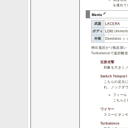
を連れて
Mania
武器
LACERA
ボディ
LOKI
(Immor
外装
Daedalus
神出鬼没かつ執念深い
Turbulenceで
近接攻撃
対象を大きく
Switch Teleport
こちらの足元
れ、ノックダ
フィール
こちらと
ワイヤー
スコーピオン
Turbulence