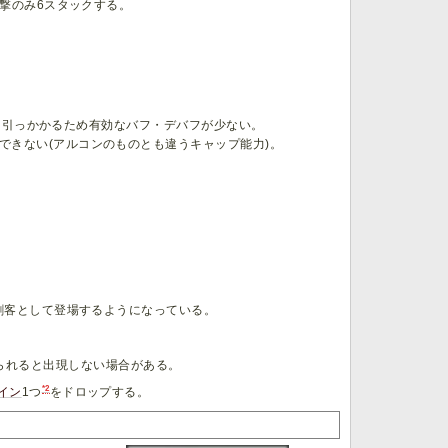
撃のみ6スタックする。
zeも引っかかるため有効なバフ・デバフが少ない。
できない(アルコンのものとも違うキャップ能力)。
。
刺客として登場するようになっている。
られると出現しない場合がある。
*2
イン
1つ
をドロップする。