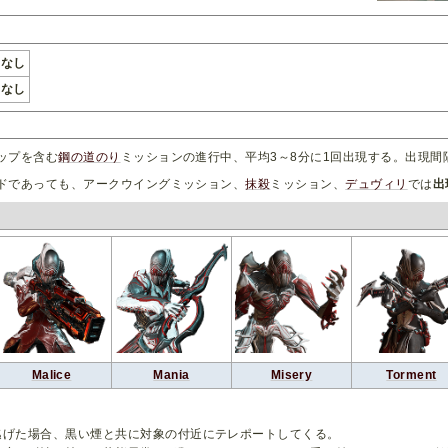
なし
なし
ップを含む
鋼の道のり
ミッションの進行中、平均3～8分に1回出現する。出現間
ドであっても、アークウイングミッション、
抹殺
ミッション、
デュヴィリ
では
出
Malice
Mania
Misery
Torment
逃げた場合、黒い煙と共に対象の付近にテレポートしてくる。