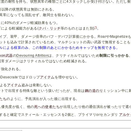
程度の耐性を持ち、状態異常の種類ごとに4スタックしか受け付けない。ただし衝
目以降の状態異常は無効にされる。
異常になっても混乱せず、敵同士を狙わない。
に40%のダメージ軽減効果をもつ。
*1
による軽減能力がある(
クバ・リッチ
等のものとはまた別)
。
イプ、装甲、ダメージ倍率のバフ・デバフ計算後にかかる。RoarやMagneti
ットも込みで計算されているため、マルチショットの高い武器で無視することも
ルによる積算のみ、この制限のあとにかかるためキャップを無視できる。
rnon武器
の
Devouring Attrition
は、クリティカルではないため
制限に引っかかる
異常ダメージはクリティカルではないため軽減される。
て強化される。
Desecrateではドロップ
アイテム
を増やせない。
による
アイテム
盗みは発動しない。
ントで出現する特殊な敵という扱いだったが、現在は
鋼の道のり
ミッション中に
たち
のように、予兆演出が入った後に出現する。
し優先度が低く、他の
死への使者たち
が出現したり他の通信演出が被ったりで遮
すると確定でスティール・エッセンスを2個と、プライマリorセカンダリ
アルケ