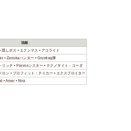
強敵
•
隠しボス
•
エクシマス
•
アコライト
er
•
Zanukaハンター
•
Grustrag隊
・リッチ
•
Parvosシスター
•
テクノサイト・コーダ
ドロン
•
プロフィット・テイカー
•
エクスプロイター
al
•
Amar
•
Nira