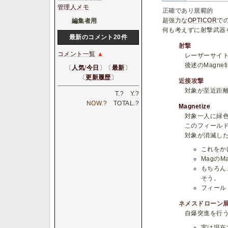
管理人メモ
正確であり規範的
超強力な
OPTICOR
での
編集者用
何も考えずに射撃武器を
最新のコメント20件
射撃
コメント一覧
▲
レーザーサイ
後述のMagn
〔
人気
/
今日
〕〔
最新
〕
〔
更新履歴
〕
近接攻撃
対象が至近距
T.
?
Y.
?
NOW.
?
TOTAL.
?
Magnetize
対象一人に緑
このフィール
対象が消滅し
これをか
Magの
もちろん
そう。
フィール
ネメスドローン
自爆突進を行
実は現在