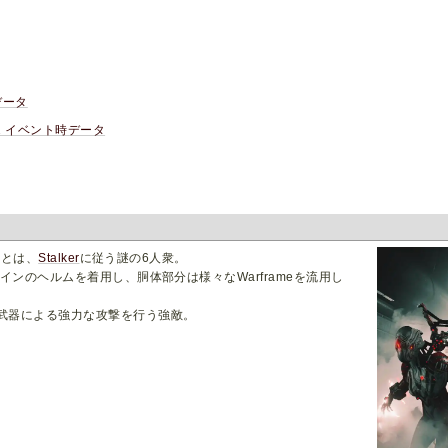
データ
/22 イベント時データ
)
とは、
Stalker
に従う謎の6人衆。
インのヘルムを着用し、胴体部分は様々なWarframeを流用し
武器による強力な攻撃を行う強敵。