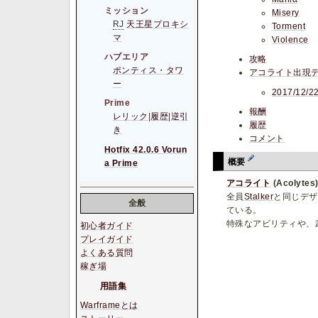
ミッション
Misery
RJ
天王星プロキシ
Torment
マ
Violence
ハブエリア
攻略
ポンティス・タワ
アコライト出現
ー
2017/12
Prime
報酬
レリック
|
履歴
|
逆引
履歴
き
コメント
Hotfix 42.0.6 Vorun
概要
a Prime
アコライト
(Acolytes
全員
Stalker
と同じデザ
全般
ている。
特殊なアビリティや、
初心者ガイド
プレイガイド
よくある質問
稼ぎ場
用語集
Warframeとは