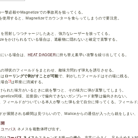
一撃必殺やMagnetizeでの事故死を狙ってくる。
使用すると、Magnetizeでカウンターを食らってしまうので要注意。
トを照射しつつチャージしたあと、強力なレーザーを放ってくる。
etizeをかけられるている場合は、遮蔽物に隠れないと確定で直撃する。
離にいる場合は、
HEAT DAGGER
に持ち替え素早い攻撃を繰り出してくる。
色の球状のフィールドをまとわせ、敵味方問わず弾丸を誘引させる。
ドは
ローリングで剥がすことが可能
で、剥がしたフィールドはその場に残る。
*3
た場合
は即座に消滅する。
けられた味方がいるときに銃を撃つと、その味方に弾が直撃してしまう。
Magnetize同様、近接扱いで偏向できないガンブレード射撃は偏向されない。
、フィールドがついている本人が撃った弾も全て自分に帰ってくる。フィールド
ドが展開される瞬間は見づらいので、Maliceからの通信が入ったら銃をしまい
展開
う
コーパス
ネメスを複数体呼び出す。
では
コーパス
ネメス
をスキャンする唯一の機会。非常に小さく、足を止めるとMal