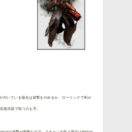
が付いている場合は射撃をやめるか、ローリングで剥が
、近接武器で戦うのも手。
iceの攻撃が危険なので、スキャンを狙う場合はHelios