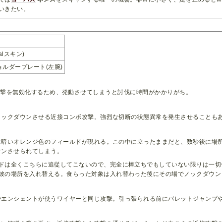
いきたい。
talスキン)
 ショルダープレート(左腕)
遠距離攻撃を無効化するため、発動させてしまうと討伐に時間がかかりがち。
ノックダウンさせる近接コンボ攻撃。強烈な切断の状態異常を発生させることも
に暗いオレンジ色のフィールドが現れる。この中に立ったままだと、数秒後に場
ウンさせられてしまう。
ドは全くこちらに追従してこないので、完全に棒立ちでもしていない限りは一切
彼の場所を入れ替える。食らった対象は入れ替わった後にその場でノックダウン
やエンシェントが使うワイヤーと同じ攻撃。引っ張られる前にバレットジャンプ