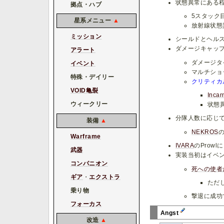
状態異常にある
拠点・ハブ
5スタック
星系メニュー
▲
放射線状態
ミッション
シールドとヘルス
ダメージキャップ
アラート
ダメージタ
イベント
マルチショ
特殊・デイリー
クリティカ
VOID亀裂
Inca
ウィークリー
状態
分隊人数に応じ
装備
▲
NEKROS
の
Warframe
IVARA
のProwl
武器
実装当初はイベ
コンパニオン
死への使者
ギア
・
エクストラ
ただ
乗り物
撃退に成功
フォーカス
Angst
改造
▲