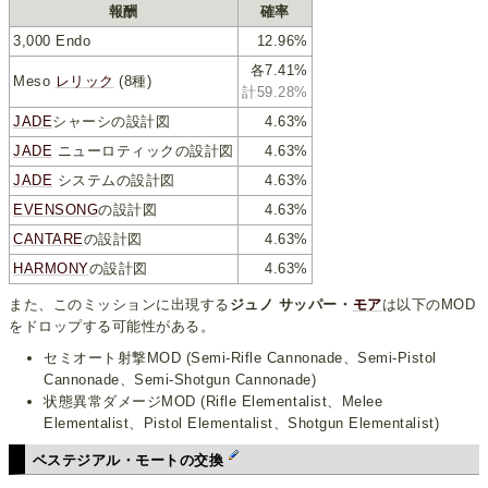
報酬
確率
3,000 Endo
12.96%
各7.41%
Meso
レリック
(8種)
計59.28%
JADE
シャーシの設計図
4.63%
JADE
ニューロティックの設計図
4.63%
JADE
システムの設計図
4.63%
EVENSONG
の設計図
4.63%
CANTARE
の設計図
4.63%
HARMONY
の設計図
4.63%
また、このミッションに出現する
ジュノ サッパー・
モア
は以下のMOD
をドロップする可能性がある。
セミオート射撃MOD (Semi-Rifle Cannonade、Semi-Pistol
Cannonade、Semi-Shotgun Cannonade)
状態異常ダメージMOD (Rifle Elementalist、Melee
Elementalist、Pistol Elementalist、Shotgun Elementalist)
ベステジアル・モートの交換