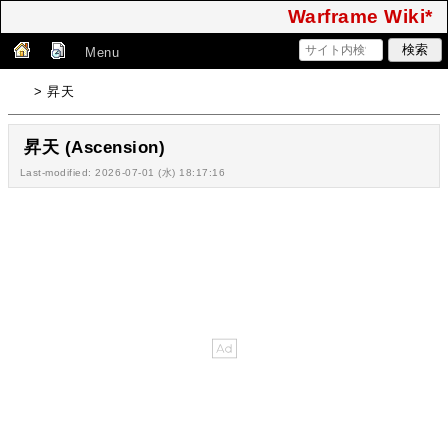
Warframe Wiki*
Menu
> 昇天
昇天 (Ascension)
Last-modified: 2026-07-01 (水) 18:17:16