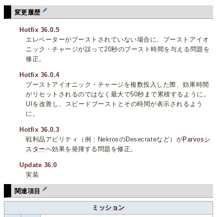
変更履歴
Hotfix 36.0.5
エレベーターがブーストされていない場合に、ブーストアイオ
ニック・チャージが誤って20秒のブースト時間を与える問題を
修正。
Hotfix 36.0.4
ブーストアイオニック・チャージを複数投入した際、効果時間
がリセットされるのではなく最大で50秒まで累積するように。
UIを改善し、スピードブーストとその時間が表示されるよう
に。
Hotfix 36.0.3
戦利品アビリティ（例：NekrosのDesecrateなど）が
Parvosシ
スター
へ効果を発揮する問題を修正。
Update 36.0
実装
関連項目
ミッション