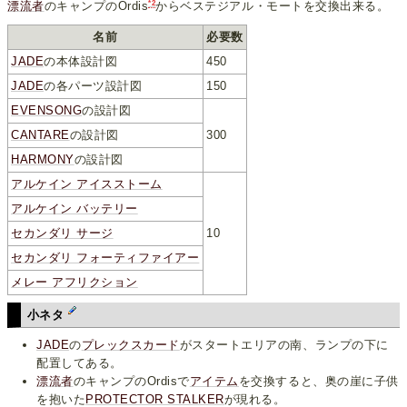
*2
漂流者
のキャンプのOrdis
からベステジアル・モートを交換出来る。
名前
必要数
JADE
の本体設計図
450
JADE
の各パーツ設計図
150
EVENSONG
の設計図
CANTARE
の設計図
300
HARMONY
の設計図
アルケイン アイスストーム
アルケイン バッテリー
セカンダリ サージ
10
セカンダリ フォーティファイアー
メレー アフリクション
小ネタ
JADE
の
プレックスカード
がスタートエリアの南、ランプの下に
配置してある。
漂流者
のキャンプのOrdisで
アイテム
を交換すると、奥の崖に子供
を抱いた
PROTECTOR STALKER
が現れる。