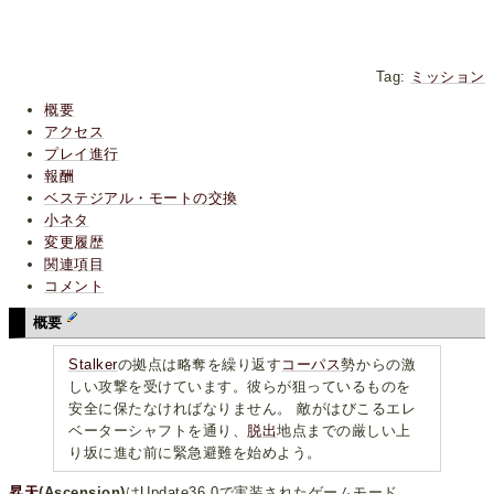
Tag:
ミッション
概要
アクセス
プレイ進行
報酬
ベステジアル・モートの交換
小ネタ
変更履歴
関連項目
コメント
概要
Stalker
の拠点は略奪を繰り返す
コーパス
勢からの激
しい攻撃を受けています。彼らが狙っているものを
安全に保たなければなりません。 敵がはびこるエレ
ベーターシャフトを通り、
脱出
地点までの厳しい上
り坂に進む前に緊急避難を始めよう。
昇天
(Ascension)
はUpdate36.0で実装されたゲームモード。