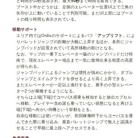
と時間が10秒追加され、最大
50秒
まで時間を延長できる。
ブースト中かどうかは、左側のエレベーター位置UI上で三角の
矢印が上に動いていることで判別可能。またUI上部にはブース
トの残り時間も表示されている。
移動サポート
エリア内ではOrdisのサポートによるバフ「
アップリフト
」によ
りバレットジャンプの距離が大幅に上昇するほか、各所にジャ
ンプパッドが設置されていて高所移動の助けとなる。
なお、マップの一番下エレベーター脇のジャンプパッドだけ特
殊で、現在エレベーター地点まで一気に復帰出来る程度の高度
が得られる。
ジャンプパッドによるジャンプは慣性が強めにかかり、ダブル
ジャンプとエイムグライドを併せるとより高く上昇できる。
またエレベーターが一定以上進行すると、裏手の小型エレベー
ター2つが稼働するようになる。
そちらは上端(下端)で
コーパス
搭乗を検知すると抽出カプセル
へ移動、プレイヤー含め誰も乗っていない状態になると再び上
端(下端)へ向かい待機という挙動をとる。
自由な移動には使いづらいが、初回稼働時下から
コーパス
を運
んできた際に乗り込み、垂直バレットジャンプで無人と認識さ
せることで早期に最上段へアクセスできる。