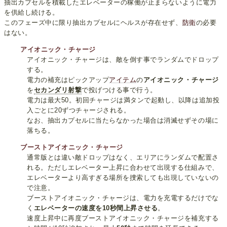
抽出カプセルを積載したエレベーターの稼働が止まらないように電力
を供給し続ける。
このフェーズ中に限り抽出カプセルにヘルスが存在せず、
防衛
の必要
はない。
アイオニック・チャージ
アイオニック・チャージは、敵を倒す事でランダムでドロップ
する。
電力の補充はピックアップ
アイテム
の
アイオニック・チャージ
を
セカンダリ射撃
で投げつける事で行う。
電力は最大50。初回チャージは満タンで起動し、以降は追加投
入ごとに20ずつチャージされる。
なお、抽出カプセルに当たらなかった場合は消滅せずその場に
落ちる。
ブーストアイオニック・チャージ
通常版とは違い敵ドロップはなく、エリアにランダムで配置さ
れる。ただしエレベーター上昇に合わせて出現する仕組みで、
エレベーターより高すぎる場所を捜索しても出現していないの
で注意。
ブーストアイオニック・チャージは、電力を充電するだけでな
く
エレベーターの速度を10秒間上昇させる
。
速度上昇中に再度ブーストアイオニック・チャージを補充する