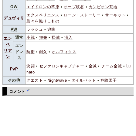
OW
エイドロンの草原
•
オーブ峡谷
•
カンビオン荒地
エクスペリエンス
•
ローン・ストーリー
•
サーキット
•
デュヴィリ
島々を織りしもの
AW
ラッシュ
•
追跡
通常
小戦
•
揮発
•
掃滅
•
潜入
エン
ペ
エン
リア
ドレ
防衛
•
耐久
•
オルフィクス
ン
ス
決闘
•
セファロンキャプチャー
•
全滅
•
チーム全滅
•
Lu
PvP
naro
その他
クエスト
•
Nightwave
•
タイルセット
•
危険因子
コメント