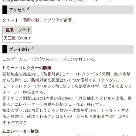
アクセス
クエスト
「
翡翠の影
」のクリアが必要。
星系
ノード
天王星
Brutus
プレイ進行
このゲームモードは3つのフェーズに分かれている。
1.モートコレクターの
防衛
開始地点の拠点内にて
防衛
対象(モートコレクター)を1分間、敵の攻撃
から
防衛
する。
防衛
対象の配置はいくつか候補がありランダム。
モートコレクターはヘルスが0になっても破壊されず、復旧するまでタ
イマーが一時停止する。
完了すると洞窟出口の1本道の扉の向こう側に抽出カプセルが出現、近
寄るとエレベーターへ移動を始めフェーズ2へ移行する。
抽出カプセルは放置していると敵から攻撃を受ける。シールドが尽き
ると無敵化し破壊されることはないが、シールド復旧まで進行は停止
するので注意。
2.エレベーター輸送