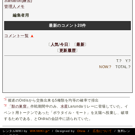
SandBox(練習)
管理人メモ
編集者用
最新のコメント20件
コメント一覧
▲
〔
人気
/
今日
〕〔
最新
〕
〔
更新履歴
〕
T.
?
Y.
?
NOW.
?
TOTAL.
?
*1
後述のOrdisから交換出来る5種類を均等の確率で排出
*2
「獣の巣窟」
作戦期間中のみ、
水星
Larundaリレーに登場していた。イ
ベント用トークンであった「ボラタイル・モート」を太陽へ投棄し、破壊
するためである、とOrdisの会話中に語られていた。
レンタルWIKI by
WIKIWIKI.jp*
/ Designed by
Olivia
/
広告について
/ 無料レン