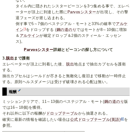
ない。
タイル内に隠されたシスタービーコンを3つ集める事で、エレベ
ーターが頂上に到達した際に
Parvosシスター
が出現し、その撃
退フェーズが差し込まれる。
倒す事で5～7個のベステジアル・モートと33%の確率で
アルケ
*1
イン
をドロップする (
鋼の道のり
ではモートが8～10個に増加
＆
アルケイン
が確定ドロップ＆2個のスティール・エッセン
ス)。
Parvosシスター
詳細とビーコンの探し方について
3.
脱出
まで護衛
エレベーターが頂上に到着した後、
脱出
地点まで抽出カプセルを護衛
する。
抽出カプセルはシールドが尽きると無敵化し復旧まで移動が一時停止
する。原則ヘルスダメージは受けず破壊される心配は無い。
報酬
ミッションクリアで、11～13個のベステジアル・モート(
鋼の道のり
版
では16～18個)を獲得。
それ以外に以下の報酬が
ドロップテーブル
から抽選される。
確実に最新の情報を確認したい場合は
公式ドロップテーブル(英語)
を
参照。