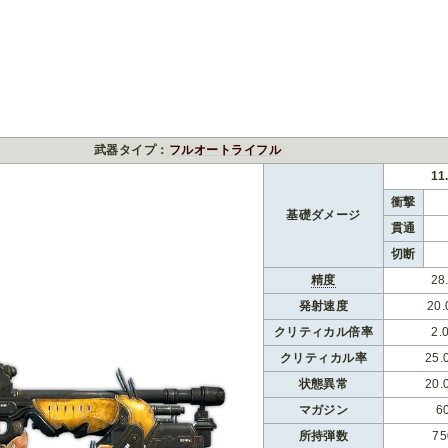
武器タイプ：
フルオートライフル
11
衝撃
基礎ダメージ
貫通
切断
精度
28
発射速度
20.
クリティカル倍率
2.
クリティカル率
25.
状態異常
20.
マガジン
6
所持弾数
75