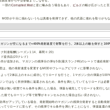
､範囲攻撃から中型撃破までこなせる。
、一部の
Corrupted Mod
と逆に噛み合う場合もあり、
ビルド
の幅が広がったと言
、MODが十分に揃わないうちは真価を発揮できず、他の武器に後れを取りがち
ガジンが空になるまで+400%発射速度で射撃を行う。2体以上の敵を倒すと10
ク到達報酬(シーズン1:14、幕間Ⅱ:20)
ド提供品(20クレド)
操作が追加され、マガジンの残弾分の弾を5倍(最大ランク時)のレートで連続発射
度は、他の発射速度を変更するMODやフレームアビリティに影響されない。
によって2体以上のキルに成功してリロードを行うと、1マガジン分の弾薬が100%
ジンではなく所持弾数に返還されるため、条件を満たしていてもリロードは必要
弾薬が無い状態でキル条件を満たした場合、弾薬を補充してリロードを実行しな
した後でもローリング等で射撃がキャンセルされた場合は払い戻されない。
効率がアップしている場合、発射開始時のマガジンの残弾分発射すると自動発射
残ってリロードに至らず、その残弾でキル条件を満たすことになり、弾薬返還の