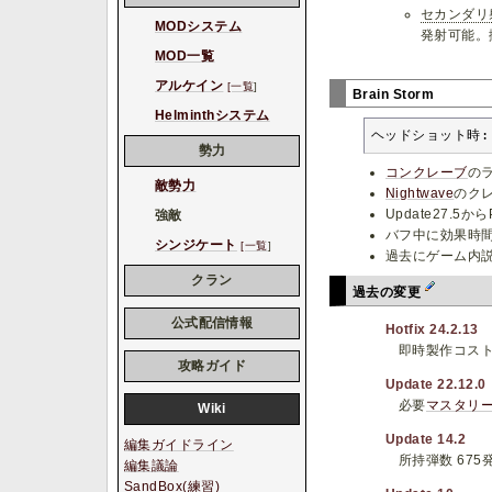
セカンダリ
MODシステム
発射可能。
MOD一覧
アルケイン
[一覧
]
Brain Storm
Helminthシステム
ヘッドショット時: 
勢力
コンクレーブ
のラ
敵勢力
Nightwave
のクレ
Update27.
強敵
バフ中に効果時
シンジケート
[一覧
]
過去にゲーム内説
クラン
過去の変更
公式配信情報
Hotfix 24.2.13
即時製作コスト 40
攻略ガイド
Update 22.12.0
必要
マスタリ
Wiki
Update 14.2
編集ガイドライン
所持弾数 675発
編集議論
SandBox(練習)