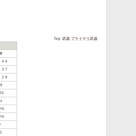
Tag:
武器
プライマリ武器
.0
4.4
3.7
2.9
.6
00
0x
0%
0%
0
0