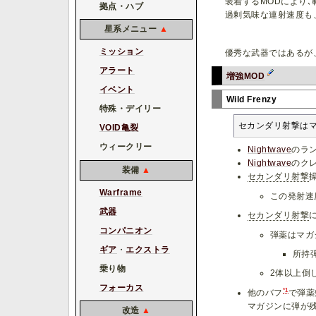
装着するMODにより
拠点・ハブ
過剰気味な連射速度も
星系メニュー
▲
ミッション
優秀な武器ではあるが
アラート
増強MOD
イベント
Wild Frenzy
特殊・デイリー
セカンダリ射撃はマ
VOID亀裂
ウィークリー
Nightwave
のラン
Nightwave
のクレ
装備
▲
セカンダリ射撃
Warframe
この発射速
武器
セカンダリ射撃
コンパニオン
弾薬はマガ
ギア
・
エクストラ
所持
乗り物
2体以上倒
フォーカス
*1
他のバフ
で弾薬
マガジンに弾が
改造
▲