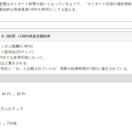
射撃
はセミオート射撃の扱いとなっているようで、「セミオート武器の連続発砲
擬似的な発射速度+400％MODとしても扱える。
0.5秒間 +100%弾薬消費効率
ンダム報酬(2.48%)
ド提供品(20クレド)
5からPvEでも使用可能になった。
間は上書きされる。
明文に「1s」と記載されていたが、実際の効果時間(0.5秒)に修正されている。
 Pt → 30 Pt
ーランク
0 → 5
 → 750発