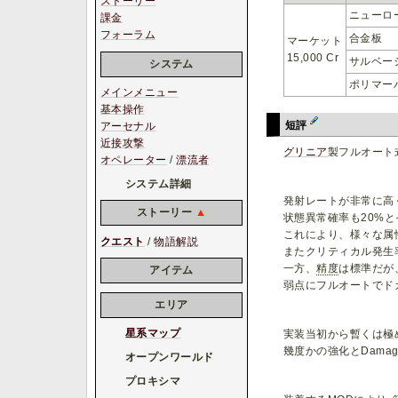
ストーリー
ニューロ
課金
フォーラム
合金板
マーケット
15,000 Cr
サルベー
システム
ポリマー
メインメニュー
基本操作
短評
アーセナル
近接攻撃
グリニア
製フルオート
オペレーター
/
漂流者
システム詳細
発射レートが非常に高
ストーリー
▲
状態異常確率も20%
これにより、様々な属
クエスト
/
物語解説
またクリティカル発生
一方、
精度
は標準だが
アイテム
弱点にフルオートでド
エリア
星系マップ
実装当初から暫くは極
幾度かの強化とDama
オープンワールド
プロキシマ