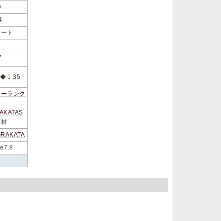
0
4
オート
 1.35
リーランク
AKATAS
素材
GRAKATA
e7.8