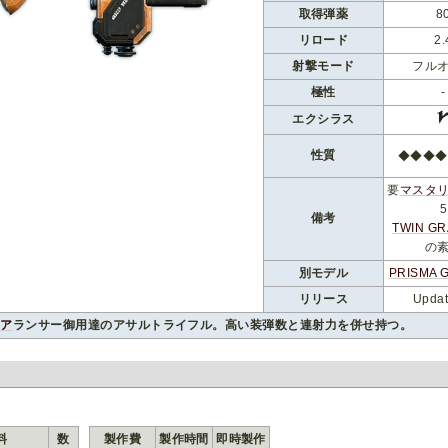
取得弾薬
8
リロード
2.
射撃モード
フル
極性
-
エクシラス
性質
◆◆◆◆◆
要
マスタ
5
備考
TWIN GR
の
別モデル
PRISMA 
リリース
Updat
ニア
ランサー御用達のアサルトライフル。高い装弾数と連射力を併せ持つ。
料
数
製作費
製作時間
即時製作