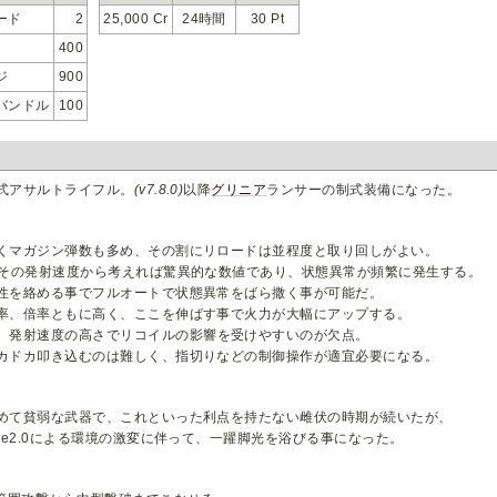
ード
2
25,000 Cr
24時間
30 Pt
400
ジ
900
バンドル
100
式アサルトライフル。
(v7.8.0)
以降
グリニア
ランサーの制式装備になった。
くマガジン弾数も多め、その割にリロードは並程度と取り回しがよい。
とその発射速度から考えれば驚異的な数値であり、状態異常が頻繁に発生する。
性を絡める事でフルオートで状態異常をばら撒く事が可能だ。
率、倍率ともに高く、ここを伸ばす事で火力が大幅にアップする。
、発射速度の高さでリコイルの影響を受けやすいのが欠点。
カドカ叩き込むのは難しく、指切りなどの制御操作が適宜必要になる。
めて貧弱な武器で、これといった利点を持たない雌伏の時期が続いたが、
ge2.0による環境の激変に伴って、一躍脚光を浴びる事になった。