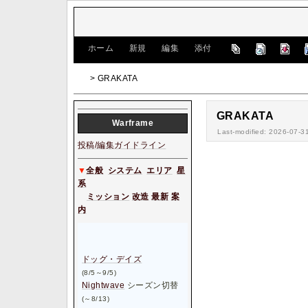
[
ホーム
|
新規
|
編集
|
添付
]
> GRAKATA
GRAKATA
W
arframe
Last-modified: 2026-07-3
投稿/編集ガイドライン
▼
全般
システム
エリア
星
系
ミッション
改造
最新
案
内
ドッグ・デイズ
(8/5～9/5)
Nightwave
シーズン切替
(～8/13)