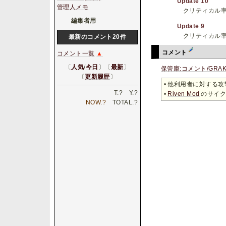
Update 10
管理人メモ
クリティカル率 7
編集者用
Update 9
クリティカル率
最新のコメント20件
コメント
コメント一覧
▲
〔
人気
/
今日
〕〔
最新
〕
保管庫:コメント/GRAK
〔
更新履歴
〕
• 他利用者に対する
T.
?
Y.
?
•
Riven Mod
のサイク
NOW.
?
TOTAL.
?