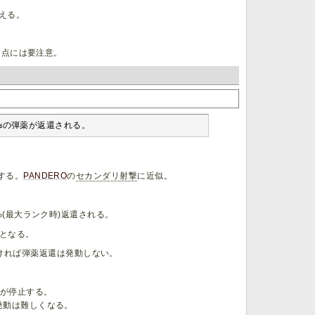
える。
な点には要注意。
0%の弾薬が返還される。
する。
PANDERO
の
セカンダリ射撃
に近似。
(最大ランク時)返還される。
となる。
ければ弾薬返還は発動しない。
が停止する。
発動は難しくなる。