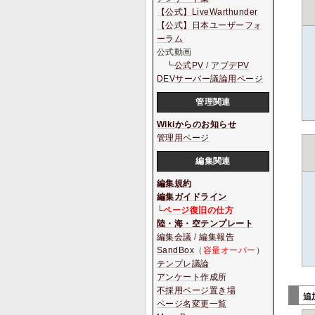
【公式】LiveWarthunder
【公式】日本ユーザーフォ
ーラム
公式動画
┗
公式PV
/
アプデPV
DEVサーバー議論用ページ
管理関連
Wikiからのお知らせ
管理用ページ
編集関連
編集規約
編集ガイドライン
└
ページ復旧の仕方
陸・海・空テンプレート
編集会議
/
編集報告
SandBox
（
容量オーバー
）
テンプレ議論
アンケート作成所
不採用ページ置き場
追
ページ名変更一覧