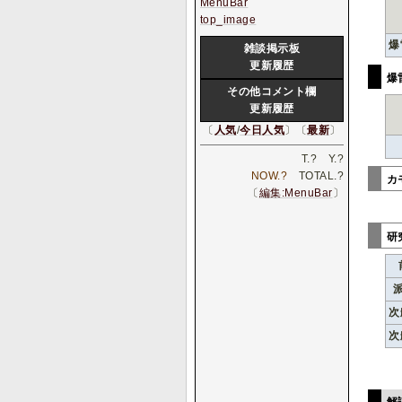
MenuBar
top_image
爆
雑談掲示板
更新履歴
爆
その他コメント欄
更新履歴
〔
人気
/
今日人気
〕〔
最新
〕
T.
?
Y.
?
NOW.
?
TOTAL.
?
カ
〔
編集:MenuBar
〕
研
次
次