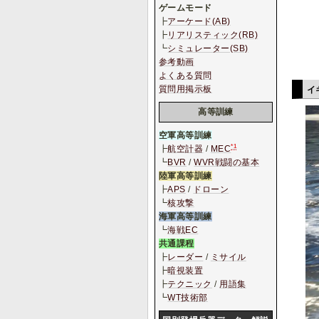
ゲームモード
┣
アーケード(AB)
┣
リアリスティック(RB)
┗
シミュレーター(SB)
参考動画
よくある質問
質問用掲示板
イギ
高等訓練
空軍高等訓練
*1
┣
航空計器
/
MEC
┗
BVR
/
WVR戦闘の基本
陸軍高等訓練
┣
APS
/
ドローン
┗
核攻撃
海軍高等訓練
┗
海戦EC
共通課程
┣
レーダー
/
ミサイル
┣
暗視装置
┣
テクニック
/
用語集
┗
WT技術部