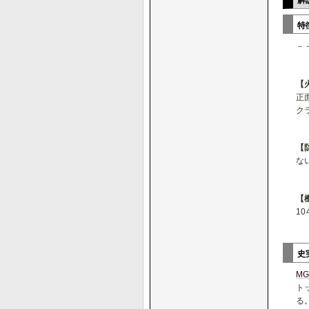
解
特
－
【
正
ク
【
な
【
10
史
MG
ト
る