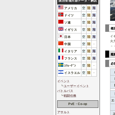
国別登場兵器データ・解説
空
陸
海
アメリカ
空
陸
海
ドイツ
空
陸
海
ソ連
概
空
陸
海
イギリス
イ
空
陸
海
日本
火
空
陸
-
中国
－
空
陸
海
イタリア
艦艇
空
陸
海
フランス
必
空
陸
-
ｽｳｪｰﾃﾞﾝ
空
陸
-
イスラエル
イベント
┗
ユーザーイベント
バトルパス
┗
戦闘任務
エ
PvE・Co-op
アサルト