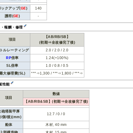
バックアップ(
GE
)
140
護符(
GE
)
-
R・報酬・修理
【AB/RB/SB】
項目
(初期⇒全改修完了後)
トルレーティング
2.0 / 2.0 / 2.0
RP
倍率
1.24(+100%)
SL倍率
1.0 / 0.8 / 0.5
最大修理費(SL)
***⇒1,300 / ***⇒1,800 / ***⇒
艇性能
数値
項目
【AB/RB&SB】(初期⇒全改修完了後)
主砲塔装甲厚
12.7 / 0 / 0
前/側/後)(mm)
船体
木材, 40 mm
上部構造物
木材, 15 mm