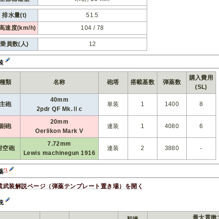
排水量(t)
51.5
高速度(km/h)
104 / 78
乗員数(人)
12
装
購入費用
種類
名称
砲塔
搭載基数
弾薬数
(SL)
40mm
主砲
単装
1
1400
8
2pdr QF Mk.Ⅱc
20mm
副砲
連装
1
4080
6
Oerlikon Mark V
7.72mm
対空砲
連装
2
3880
-
Lewis machinegun 1916
*1
薬
載武装解説ページ（弾薬テンプレート置き場）を開く
銃
最大貫徹力