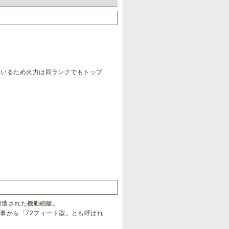
しているため火力は同ランクでもトップ
て建造された機動砲艇。
た事から「72フィート型」とも呼ばれ