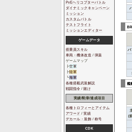
PvEヘリコプターバトル
ダイナミックキャンペーン
ミッション
カスタムバトル
テストフライト
B
ミッションエディター
ゲームデータ
搭乗員スキル
バ
車両・機体改造
/
弾薬
ゲームマップ
┣
空軍
┣
陸軍
┗
海軍
各種搭載武装解説
艦
戦闘指令
/
賭け
実績/勲章/達成項目
各種トロフィーとアイテム
アワード
/
実績
(
デカール・装飾
/
称号
CDK