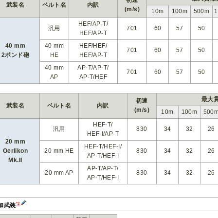
初速
武装名
ベルト名
内訳
(m/s)
10m
100m
500m
HEF/AP-T/
汎用
701
60
57
50
HEF/AP-T
40 mm
40 mm
HEF/HEF/
701
60
57
50
2ポンド砲
HE
HEF/AP-T
40 mm
AP-T/AP-T/
701
60
57
50
AP
AP-T/HEF
最大貫
初速
武装名
ベルト名
内訳
(m/s)
10m
100m
500
HEF-T/
汎用
830
34
32
26
HEF-I/AP-T
20 mm
HEF-T/HEF-I/
Oerlikon
20 mm HE
830
34
32
26
AP-T/HEF-I
Mk.II
AP-T/AP-T/
20 mm AP
830
34
32
26
AP-T/HEF-I
*2
加武装