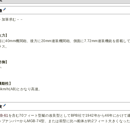
説
徴
－加筆求む－－
火力】
面に40mm機関砲、後方に20mm連装機関砲、側面に7.72mm連装機銃を搭載
ラス。
防御】
い
機動性】
4km/h(AB)とかなり高速。
実
B-61
を含む70フィート型艇の改良型としてBPB社で1942年から46年にかけ
ップナンバーからMGB-74型、または前型に比べ船体が約2フィート大きくなっ
。