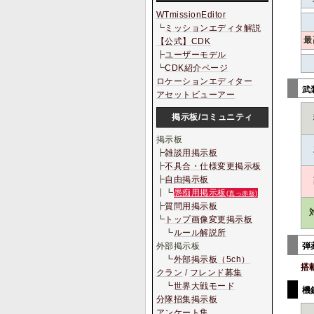
WTmissionEditor
┗
ミッションエディタ解説
最
【公式】CDK
┣
ユーザーモデル
┗
CDK紹介ページ
ロケーションエディター
武
アセットビューアー
掲示板/コミュニティ
掲示板
┣
雑談用掲示板
┣
不具合・仕様変更掲示板
┣
自由掲示板
┃┗
愚痴用掲示板
(真っ赤板)
┣
質問用掲示板
┗
トップ画像変更掲示板
┗
ルール解説所
弾
外部掲示板
┗
外部掲示板（5ch）
搭
クラン
/
フレンド募集
┗
世界大戦モード
機
分隊招集掲示板
アンケート集