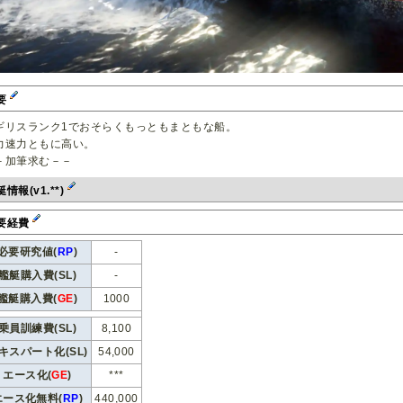
要
ギリスランク1でおそらくもっともまともな船。
力速力ともに高い。
－加筆求む－－
情報(v1.**)
要経費
必要研究値(
RP
)
-
艦艇購入費(SL)
-
艦艇購入費(
GE
)
1000
乗員訓練費(SL)
8,100
キスパート化(SL)
54,000
エース化(
GE
)
***
エース化無料(
RP
)
440,000