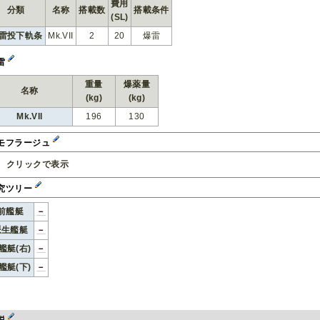
費用
分類
名称
搭載数
搭載条件
(SL)
雷投下軌条
Mk.VII
2
20
爆雷
雷
重量
爆薬量
名称
(kg)
(kg)
Mk.VII
196
130
モフラージュ
クリックで表示
究ツリー
前艦艇
－
派生艦艇
－
艦艇(右)
－
艦艇(下)
－