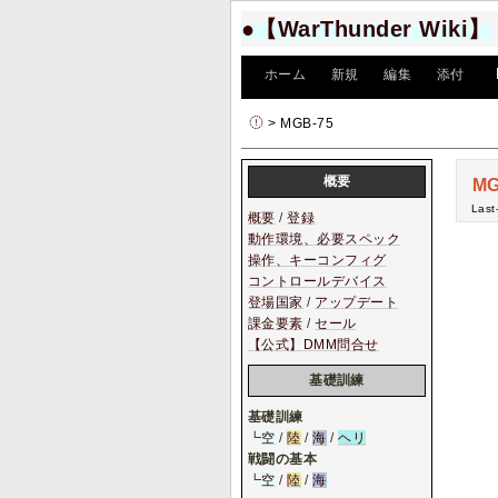
●【WarThunder Wiki】
[
ホーム
|
新規
|
編集
|
添付
]
> MGB-75
概要
MG
Last
概要
/
登録
動作環境、必要スペック
操作、キーコンフィグ
コントロールデバイス
登場国家
/
アップデート
課金要素
/
セール
【公式】DMM問合せ
基礎訓練
基礎訓練
┗
空
/
陸
/
海
/
ヘリ
戦闘の基本
┗
空
/
陸
/
海