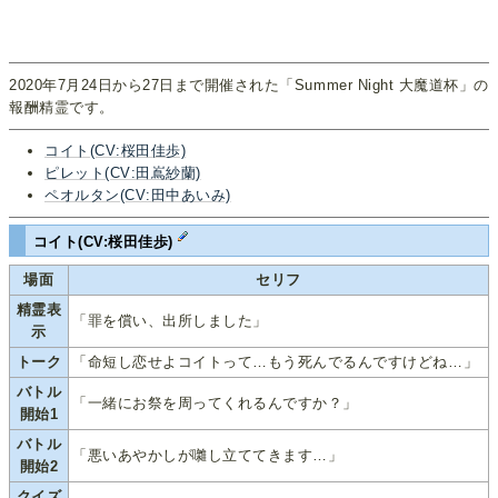
2020年7月24日から27日まで開催された「Summer Night 大魔道杯」の
報酬精霊です。
コイト(CV:桜田佳歩)
ピレット(CV:田嶌紗蘭)
ペオルタン(CV:田中あいみ)
コイト(CV:桜田佳歩)
場面
セリフ
精霊表
「罪を償い、出所しました」
示
トーク
「命短し恋せよコイトって…もう死んでるんですけどね…」
バトル
「一緒にお祭を周ってくれるんですか？」
開始1
バトル
「悪いあやかしが囃し立ててきます…」
開始2
クイズ