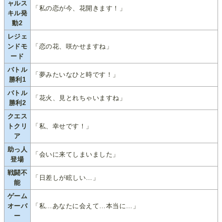
ャルス
「私の恋が今、花開きます！」
キル発
動2
レジェ
ンドモ
「恋の花、咲かせますね」
ード
バトル
「夢みたいなひと時です！」
勝利1
バトル
「花火、見とれちゃいますね」
勝利2
クエス
トクリ
「私、幸せです！」
ア
助っ人
「会いに来てしまいました」
登場
戦闘不
「日差しが眩しい…」
能
ゲーム
オーバ
「私…あなたに会えて…本当に…」
ー