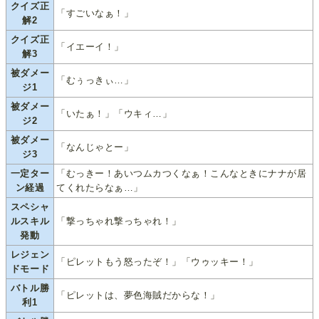
クイズ正
「すごいなぁ！」
解2
クイズ正
「イエーイ！」
解3
被ダメー
「むぅっきぃ…」
ジ1
被ダメー
「いたぁ！」「ウキィ…」
ジ2
被ダメー
「なんじゃとー」
ジ3
一定ター
「むっきー！あいつムカつくなぁ！こんなときにナナが居
ン経過
てくれたらなぁ…」
スペシャ
ルスキル
「撃っちゃれ撃っちゃれ！」
発動
レジェン
「ピレットもう怒ったぞ！」「ウゥッキー！」
ドモード
バトル勝
「ピレットは、夢色海賊だからな！」
利1