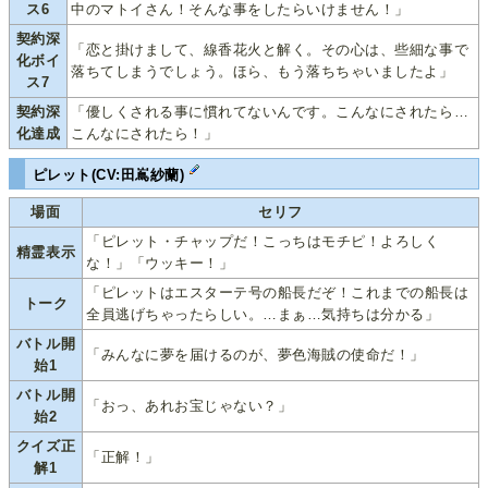
ス6
中のマトイさん！そんな事をしたらいけません！」
契約深
「恋と掛けまして、線香花火と解く。その心は、些細な事で
化ボイ
落ちてしまうでしょう。ほら、もう落ちちゃいましたよ」
ス7
契約深
「優しくされる事に慣れてないんです。こんなにされたら…
化達成
こんなにされたら！」
ピレット(CV:田嶌紗蘭)
場面
セリフ
「ピレット・チャップだ！こっちはモチピ！よろしく
精霊表示
な！」「ウッキー！」
「ピレットはエスターテ号の船長だぞ！これまでの船長は
トーク
全員逃げちゃったらしい。…まぁ…気持ちは分かる」
バトル開
「みんなに夢を届けるのが、夢色海賊の使命だ！」
始1
バトル開
「おっ、あれお宝じゃない？」
始2
クイズ正
「正解！」
解1