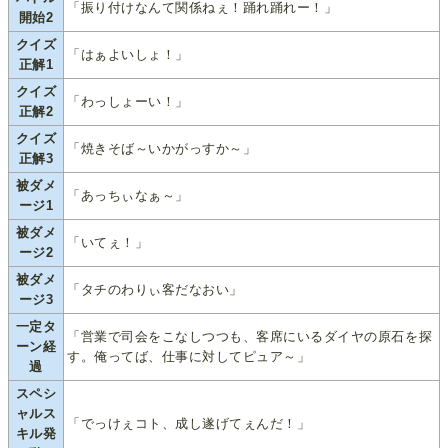
「振り付けなんて関係ねぇ！踊れ踊れー！」
開始2
クイズ
「はぁよいしょ！」
正解1
クイズ
「わっしょーい！」
正解2
クイズ
「焼きそば～いかがっすか～」
正解3
被ダメ
「あっちぃなぁ～」
ージ1
被ダメ
「いてぇ！」
ージ2
被ダメ
「タチのわりぃ客だなおい」
ージ3
一定タ
「営業で司会をこなしつつも、客席にいるダイヤの原石を探
ーン経
す。俺ってば、仕事に対してピュア～」
過
スペシ
ャルス
「でっけぇコト、成し遂げてぇんだ！」
キル発