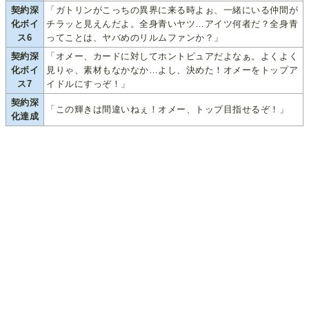
契約深
「ガトリンがこっちの異界に来る時よぉ、一緒にいる仲間が
化ボイ
チラッと見えんだよ。全身青いヤツ…アイツ何者だ？全身青
ス6
ってことは、ヤバめのリルムファンか？」
契約深
「オメー、カードに対してホントピュアだよなぁ。よくよく
化ボイ
見りゃ、素材もなかなか…よし、決めた！オメーをトップア
ス7
イドルにすっぞ！」
契約深
「この輝きは間違いねぇ！オメー、トップ目指せるぞ！」
化達成