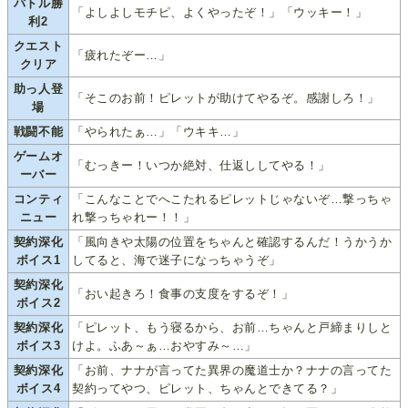
バトル勝
「よしよしモチピ、よくやったぞ！」「ウッキー！」
利2
クエスト
「疲れたぞー…」
クリア
助っ人登
「そこのお前！ピレットが助けてやるぞ。感謝しろ！」
場
戦闘不能
「やられたぁ…」「ウキキ…」
ゲームオ
「むっきー！いつか絶対、仕返ししてやる！」
ーバー
コンティ
「こんなことでへこたれるピレットじゃないぞ…撃っちゃ
ニュー
れ撃っちゃれー！！」
契約深化
「風向きや太陽の位置をちゃんと確認するんだ！うかうか
ボイス1
してると、海で迷子になっちゃうぞ」
契約深化
「おい起きろ！食事の支度をするぞ！」
ボイス2
契約深化
「ピレット、もう寝るから、お前…ちゃんと戸締まりしと
ボイス3
けよ。ふあ～ぁ…おやすみ～…」
契約深化
「お前、ナナが言ってた異界の魔道士か？ナナの言ってた
ボイス4
契約ってやつ、ピレット、ちゃんとできてる？」