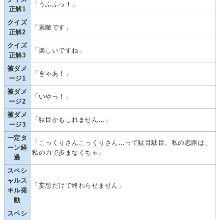
「うふふっ！」
正解1
クイズ
「素敵です」
正解2
クイズ
「楽しいですね」
正解3
被ダメ
「きゃあ！」
ージ1
被ダメ
「いやっ！」
ージ2
被ダメ
「駄目かもしれません…」
ージ3
一定タ
「こっくりさんこっくりさん…って駄目駄目。私の恋路は、
ーン経
私の力で歩まなくちゃ」
過
スペシ
ャルス
「妄想だけで終わらせません」
キル発
動
スペシ