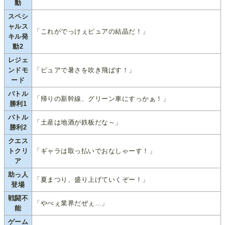
動
スペシ
ャルス
「これがでっけぇピュアの結晶だ！」
キル発
動2
レジェ
ンドモ
「ピュアで暑さを吹き飛ばす！」
ード
バトル
「帰りの新幹線、グリーン車にすっかぁ！」
勝利1
バトル
「土産は地酒が鉄板だな～」
勝利2
クエス
トクリ
「ギャラは取っ払いでおなしゃーす！」
ア
助っ人
「夏まつり、盛り上げていくぞー！」
登場
戦闘不
「やべぇ業界だぜぇ…」
能
ゲーム