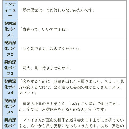
コンテ
ィニュ
「私の現世は、まだ終わらないみたいです」
ー
契約深
化ボイ
「青春って、いいですよね」
ス1
契約深
化ボイ
「もう朝ですよ。起きてください」
ス2
契約深
化ボイ
「花火、見に行きませんか？」
ス3
契約深
「恋をするために一歩踏み出したら驚きました。ちょっと見
化ボイ
方を変えるだけで、全く違った妄想の種がたくさん！ヌフ、
ス4
ヌフフ！」
契約深
「黄泉の小鬼のヨミチさん、ものすごい勢いで働いてまし
化ボイ
た。全ては、お盆休みをとるためなんだそうです」
ス5
契約深
「マトイさんが運命の相手と巡り会えますようにと祈ってい
化ボイ
ると、途中から変な妄想になっちゃうんです。ああ、妄想の