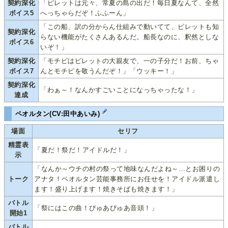
契約深化
「ピレットは元々、常夏の島の出だ！毎日夏なんて、全然
ボイス5
へっちゃらだぞ！ふふーん」
「この船、訳の分からん仕組みで動いてて、ピレットも知
契約深化
らない機能がたくさんあるんだ。船長なのに、釈然としな
ボイス6
いぞ！」
契約深化
「モチピはピレットの大親友で、一の子分だ！お前、ちゃ
ボイス7
んとモチピを敬うんだぞ！」「ウッキー！」
契約深化
「わぁ～！なんかすごいことになっちゃったな！」
達成
ペオルタン(CV:田中あいみ)
場面
セリフ
精霊表
「夏だ！祭だ！アイドルだ！」
示
「なんか～ウチの村の祭って地味なんだよね～…とお困りの
トーク
アナタ！ペオルタン芸能事務所にお任せを！アイドル派遣し
ます！盛り上げます！焼きそばも焼きます！」
バトル
「祭にはこの曲！ぴゅあぴゅあ音頭！」
開始1
バトル