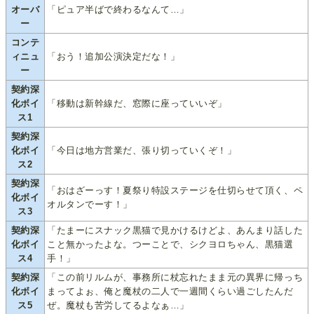
オーバ
「ピュア半ばで終わるなんて…」
ー
コンテ
ィニュ
「おう！追加公演決定だな！」
ー
契約深
化ボイ
「移動は新幹線だ、窓際に座っていいぞ」
ス1
契約深
化ボイ
「今日は地方営業だ、張り切っていくぞ！」
ス2
契約深
「おはざーっす！夏祭り特設ステージを仕切らせて頂く、ペ
化ボイ
オルタンでーす！」
ス3
契約深
「たまーにスナック黒猫で見かけるけどよ、あんまり話した
化ボイ
こと無かったよな。つーことで、シクヨロちゃん、黒猫選
ス4
手！」
契約深
「この前リルムが、事務所に杖忘れたまま元の異界に帰っち
化ボイ
まってよぉ、俺と魔杖の二人で一週間くらい過ごしたんだ
ス5
ぜ。魔杖も苦労してるよなぁ…」