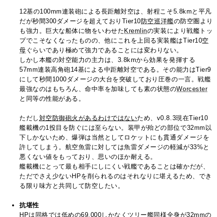
12基の100mm連装砲による長距離対空は、射程こそ5.8kmと平凡
だが秒間300ダメージを超えておりTier10
防空
巡洋艦
の防空圏より
も強力。巨大な船体に物をいわせた
Kremlin
の実装により戦艦トッ
プでこそなくなったものの、他にこれを上回る実装艦はTier10
空
母
ぐらいであり極めて強力であることには変わりない。
しかし本艦の対空能力の主力は、3.8kmから効果を発揮する
57mm連装高角砲14基による中距離対空である。その能力はTier9
にして秒間1000ダメージの大台を突破しており圧巻の一言。戦艦
最強なのはもちろん、命中率を加味しても素の状態の
Worcester
と同等の性能がある。
ただし
対空防御砲火があるわけではない
ため、v0.8.3現在Tier10
艦載機の1投目を防ぐには至らない。装甲が殆どの部位で32mm以
下しかないため、爆弾は当然としてロケットにも貫通ダメージを
許してしまう。航空魚雷に対しては魚雷ダメージの軽減が33%と
悪くない値をもっており、思いのほか耐える。
艦載機にとって最も相手にしにくい戦艦であることは確かだが、
ただでさえ少ないHPを削られるのはそれなりに堪えるため、でき
る限り味方と共同して防空したい。
抗堪性
HPは同格では低めの69,000しかなくツリー艦同様全身が32mmの