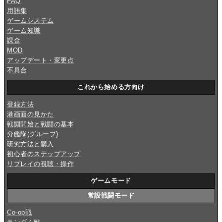
FAQ
用語集
ゲームシステム
ゲーム知識
課金
MOD
アップデート・変更点
不具合
これから始める方向け
登録方法
港画面の見かた
戦闘開始と戦闘の基本
分艦隊(グループ)
研究方法と購入
初心者のステップアップ
リプレイの視聴・操作
ゲームモード
常設戦闘モード
Co-op戦