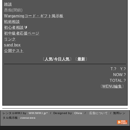
雑談
愚痴(閉鎖)
Wargamingコード・ギフト掲示板
戦術相談
初心者相談
🔰
初中級者応援ページ
リンク
sand box
公開テスト
〔
人気
/
今日人気
〕〔
最新
〕
T.
?
Y.
?
NOW.
?
TOTAL.
?
〔
MENU編集
〕
レンタルWIKI by
WIKIWIKI.jp*
/ Designed by
Olivia
/
広告について
/ 無料レン
タル掲示板
zawazawa