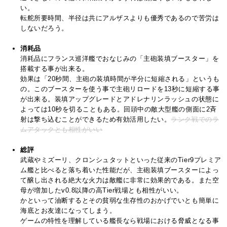
い。
転舵所要時間、半径は共にアルザスよりも優秀であるので苦労は
しないだろう。
消耗品
消耗品にフランス巡洋艦でおなじみの「主砲装填ブースター」を
搭載する事が出来る。
効果は「20秒間、主砲の装填時間が半分に短縮される」というも
の。このブースターを使う事で主砲リロードを13秒に短縮する事
が出来る。装填アップグレードとアドレナリンラッシュの状態に
よっては10秒を切ることもある。回頭中の敵大型艦の側面に2斉
射は撃ち込むことができるため有効活用したい。
ランク戦でのラ
ムアタックとも相性がいい
総評
武蔵やミズーリ、クロンシュタットといった従来のTier9プレミア
ム艦と比べると落ち着いた性能だが、主砲装填ブースターによっ
て醸し出される絶大な火力は敵艦に非常に効果的である。また空
母が増加したv0.8以降の高Tier戦場とも相性がいい。
かといって油断するとその貧弱な生存性のおかげでいとも簡単に
海底とお友達になってしまう。
ゲームの特性を理解している艦長なら戦場における脅威となる事