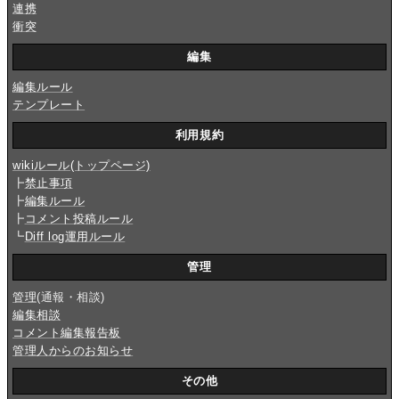
連携
衝突
編集
編集ルール
テンプレート
利用規約
wikiルール(トップページ)
┣
禁止事項
┣
編集ルール
┣
コメント投稿ルール
┗
Diff log運用ルール
管理
管理
(通報・相談)
編集相談
コメント編集報告板
管理人からのお知らせ
その他