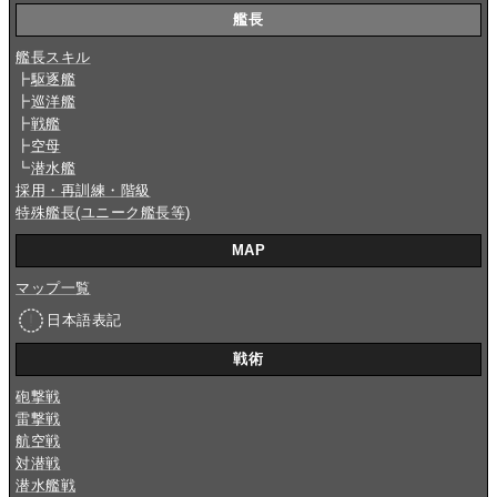
艦長
艦長スキル
┣
駆逐艦
┣
巡洋艦
┣
戦艦
┣
空母
┗
潜水艦
採用・再訓練・階級
特殊艦長(ユニーク艦長等)
MAP
マップ一覧
日本語表記
戦術
砲撃戦
雷撃戦
航空戦
対潜戦
潜水艦戦