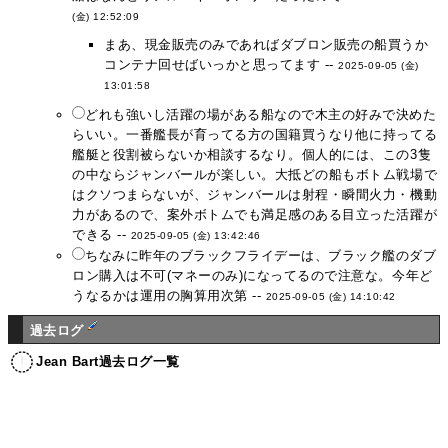
(金) 12:52:09
まあ、現金販売のみであればダブロン販売の船買うか
コンテナ回せばいっかと思ってます --
2025-09-05 (金)
13:01:58
どれも強いし活躍の場がある船なので木主の好みで決めた
らいい。一番艦長が育ってる方の国籍買うなり他に持ってる
艦艇と役割被らないか相談するなり。個人的には、この3隻
の中ならジャンバールが楽しい。大抵どの船もボトム戦場で
はクソつまらないが、ジャンバールは射程・瞬間火力・機動
力があるので、案外ボトムでも満足感のある目立った活躍が
できる --
2025-09-05 (金) 13:42:46
ちなみに昨年のブラックフライデーは、ブラック艦のダブ
ロン購入は不可(マネーのみ)になってるので注意な。今年ど
うなるかは運用の胸算用次第 --
2025-09-05 (金) 14:10:42
過去ログ
Jean Bart過去ログ一覧