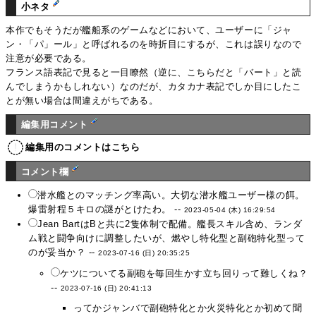
小ネタ
本作でもそうだが艦船系のゲームなどにおいて、ユーザーに「ジャ
ン・「パ」ール」と呼ばれるのを時折目にするが、これは誤りなので
注意が必要である。
フランス語表記で見ると一目瞭然（逆に、こちらだと「バート」と読
んでしまうかもしれない）なのだが、カタカナ表記でしか目にしたこ
とが無い場合は間違えがちである。
編集用コメント
編集用のコメントはこちら
コメント欄
潜水艦とのマッチング率高い。大切な潜水艦ユーザー様の餌。
爆雷射程５キロの謎がとけたわ。 --
2023-05-04 (木) 16:29:54
Jean BartはBと共に2隻体制で配備。艦長スキル含め、ランダ
ム戦と闘争向けに調整したいが、燃やし特化型と副砲特化型って
のが妥当か？ --
2023-07-16 (日) 20:35:25
ケツについてる副砲を毎回生かす立ち回りって難しくね？
--
2023-07-16 (日) 20:41:13
ってかジャンバで副砲特化とか火災特化とか初めて聞