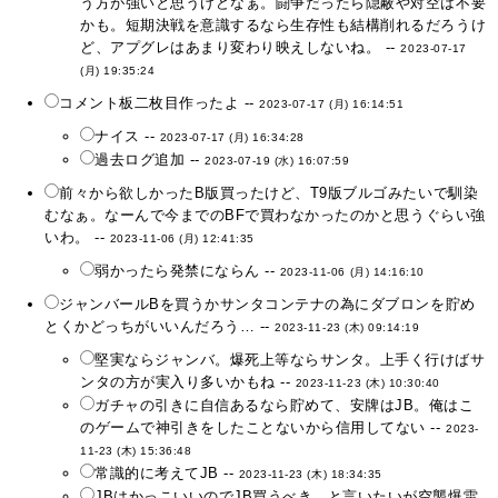
う方が強いと思うけどなぁ。闘争だったら隠蔽や対空は不要
かも。短期決戦を意識するなら生存性も結構削れるだろうけ
ど、アプグレはあまり変わり映えしないね。 --
2023-07-17
(月) 19:35:24
コメント板二枚目作ったよ --
2023-07-17 (月) 16:14:51
ナイス --
2023-07-17 (月) 16:34:28
過去ログ追加 --
2023-07-19 (水) 16:07:59
前々から欲しかったB版買ったけど、T9版ブルゴみたいで馴染
むなぁ。なーんで今までのBFで買わなかったのかと思うぐらい強
いわ。 --
2023-11-06 (月) 12:41:35
弱かったら発禁にならん --
2023-11-06 (月) 14:16:10
ジャンバールBを買うかサンタコンテナの為にダブロンを貯め
とくかどっちがいいんだろう… --
2023-11-23 (木) 09:14:19
堅実ならジャンバ。爆死上等ならサンタ。上手く行けばサ
ンタの方が実入り多いかもね --
2023-11-23 (木) 10:30:40
ガチャの引きに自信あるなら貯めて、安牌はJB。俺はこ
のゲームで神引きをしたことないから信用してない --
2023-
11-23 (木) 15:36:48
常識的に考えてJB --
2023-11-23 (木) 18:34:35
JBはかっこいいのでJB買うべき、と言いたいが空襲爆雷