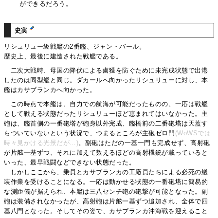
ができるだろう。
史実
リシュリュー級戦艦の2番艦、ジャン・バール。
歴史上、最後に建造された戦艦である。
二次大戦時、母国の降伏による鹵獲を防ぐために未完成状態で出港
したのは同型艦と同じ。ダカールへ向かったリシュリューに対し、本
艦はカサブランカへ向かった。
この時点で本艦は、自力での航海が可能だったものの、一応は戦艦
として戦える状態だったリシュリューほど恵まれてはいなかった。主
砲は、艦首側の一番砲塔が砲身以外完成、艦橋前の二番砲塔は天蓋す
らついていないという状況で、つまるところが主砲ゼロ門
(WoWSでは
時々見かける光景だが…)
。副砲はただの一基一門も完成せず、高射砲
が片舷一基ずつ、それに加えて数えるほどの高射機銃が載っていると
いった、最早戦闘などできない状態だった。
しかしここから、乗員とカサブランカの工廠員たちによる必死の艤
装作業を受けることになる。一応は動かせる状態の一番砲塔に簡易的
な測距儀が据えられ、本艦は三八センチ砲の砲撃が可能となった。副
砲は装備されなかったが、高射砲は片舷一基ずつ追加され、全体で四
基八門となった。そしてその姿で、カサブランカ沖海戦を迎えること