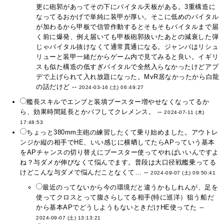
更に砲郭があってその下にバイタル天板がある。3重構造に
なってるおかげで単純に装甲が厚い。そこに低めのバイタル
が加わるから甲板で信管作動するとそもそもバイタルまで届
く前に爆発、例え届いても甲板砲郭抜いたあとの減衰した弾
じゃバイタル抜けなくて通常貫通になる。ジャンバはリシュ
リューと装甲一緒だからゲーム内で見てみると良い。イギリ
スも似た構造の低すぎバイタルで全然入らなかったけどアプ
デで上げられて入れ放題になった。MvR居なかったから白龍
の話だけど --
2024-03-16 (土) 06:49:27
艦長スキルでエンブと装填ブースター増やせなくなってるか
ら、効果時間延長とかバフしてクレメンス。 --
2024-07-11 (木)
17:48:53
ちょっと380mm主砲の練習したくて乗り始めました。アウトレ
ンジか縦の相手でHE、いい感じに横晒してたらAPっていう基本
をAPチャンスの切り替えにブースター使ってやればいいんですよ
ね？与ダメが伸びなくて悩んでます。普段は大口径戦艦乗ってる
けどこんな与ダメで悩んだことなくて… --
2024-09-07 (土) 09:50:41
最近のってないから今の環境だと違うかもしれんが、足を
使ってクロスとって腹さらしてる相手(特に巡洋）狙う船だ
から基本APでどうしようもないときだけHE使ってた --
2024-09-07 (土) 13:13:21