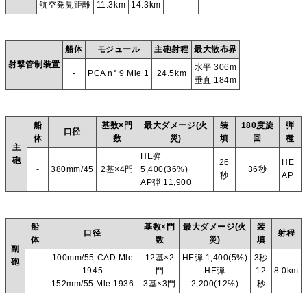
航空発見距離
11.3km
14.3km
-
船体
モジュール
主砲射程
最大散布界
射撃管制装置
水平 306m
-
PCA n° 9 Mle 1
24.5km
垂直 184m
船
基数×門
最大ダメージ(火
装
180度旋
弾
口径
体
数
災)
填
回
種
主
HE弾
砲
26
HE
-
380mm/45
2基×4門
5,400(36%)
36秒
秒
AP
AP弾 11,900
船
基数×門
最大ダメージ(火
装
口径
射程
体
数
災)
填
副
100mm/55 CAD Mle
12基×2
HE弾 1,400(5%)
3秒
砲
-
1945
門
HE弾
12
8.0km
152mm/55 Mle 1936
3基×3門
2,200(12%)
秒