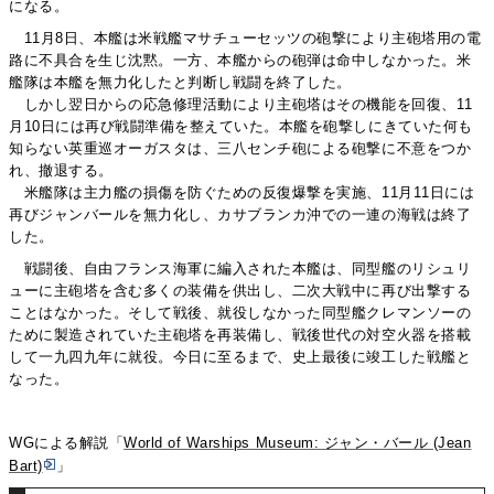
になる。
11月8日、本艦は米戦艦マサチューセッツの砲撃により主砲塔用の電
路に不具合を生じ沈黙。一方、本艦からの砲弾は命中しなかった。米
艦隊は本艦を無力化したと判断し戦闘を終了した。
しかし翌日からの応急修理活動により主砲塔はその機能を回復、11
月10日には再び戦闘準備を整えていた。本艦を砲撃しにきていた何も
知らない英重巡オーガスタは、三八センチ砲による砲撃に不意をつか
れ、撤退する。
米艦隊は主力艦の損傷を防ぐための反復爆撃を実施、11月11日には
再びジャンバールを無力化し、カサブランカ沖での一連の海戦は終了
した。
戦闘後、自由フランス海軍に編入された本艦は、同型艦のリシュリ
ューに主砲塔を含む多くの装備を供出し、二次大戦中に再び出撃する
ことはなかった。そして戦後、就役しなかった同型艦クレマンソーの
ために製造されていた主砲塔を再装備し、戦後世代の対空火器を搭載
して一九四九年に就役。今日に至るまで、史上最後に竣工した戦艦と
なった。
WGによる解説「
World of Warships Museum: ジャン・バール (Jean
Bart)
」