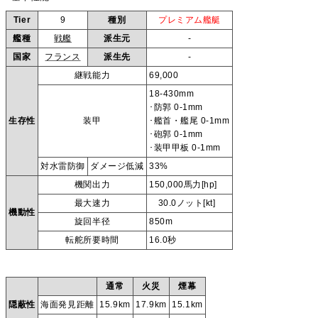
Tier
9
種別
プレミアム艦艇
艦種
戦艦
派生元
-
国家
フランス
派生先
-
継戦能力
69,000
18-430mm
･防郭 0-1mm
生存性
装甲
･艦首・艦尾 0-1mm
･砲郭 0-1mm
･装甲甲板 0-1mm
対水雷防御
ダメージ低減
33%
機関出力
150,000馬力[hp]
最大速力
30.0ノット[kt]
機動性
旋回半径
850m
転舵所要時間
16.0秒
通常
火災
煙幕
隠蔽性
海面発見距離
15.9km
17.9km
15.1km