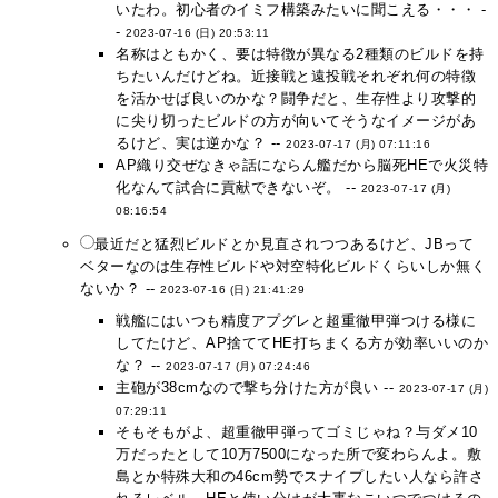
いたわ。初心者のイミフ構築みたいに聞こえる・・・ -
-
2023-07-16 (日) 20:53:11
名称はともかく、要は特徴が異なる2種類のビルドを持
ちたいんだけどね。近接戦と遠投戦それぞれ何の特徴
を活かせば良いのかな？闘争だと、生存性より攻撃的
に尖り切ったビルドの方が向いてそうなイメージがあ
るけど、実は逆かな？ --
2023-07-17 (月) 07:11:16
AP織り交ぜなきゃ話にならん艦だから脳死HEで火災特
化なんて試合に貢献できないぞ。 --
2023-07-17 (月)
08:16:54
最近だと猛烈ビルドとか見直されつつあるけど、JBって
ベターなのは生存性ビルドや対空特化ビルドくらいしか無く
ないか？ --
2023-07-16 (日) 21:41:29
戦艦にはいつも精度アプグレと超重徹甲弾つける様に
してたけど、AP捨ててHE打ちまくる方が効率いいのか
な？ --
2023-07-17 (月) 07:24:46
主砲が38cmなので撃ち分けた方が良い --
2023-07-17 (月)
07:29:11
そもそもがよ、超重徹甲弾ってゴミじゃね？与ダメ10
万だったとして10万7500になった所で変わらんよ。敷
島とか特殊大和の46cm勢でスナイプしたい人なら許さ