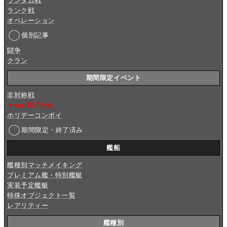
ランダム戦
ランク戦
オペレーション
個別記事
闘争
クラン
期間限定イベント
非対称戦
▼ver.15.7から
ホリデーコンボイ
期間限定・終了済み
艦船
艦種別マッチメイキング
プレミアム艦・特別艦艇
実装予定艦艇
特殊オブジェクト一覧
レアリティー
艦種別