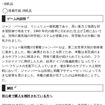
･消耗品
搭載可能 消耗品
ゲーム内説明
ジャン・バールは、リシュリュー級戦艦であり、高い速力と強固な対
水雷防御で有名です。1940 年代の後半に行われた仕上げ工程において
は、当時の最先端の対空砲システムが搭載され、対空能力が大幅に強
化されました。
リシュリュー級戦艦の2番艦ジャン·バールは、第二次世界大戦の勃発後
に進水しました。敵に鹵獲されることを防ぐため、本艦は未完成のま
まカサブランカに移送され、同地で建造が続けられてたものの、フラ
ンスがドイツに降伏したため、結局ドイツの傀儡政権となったヴィッ
シー·フランスの支配下に入っています。連合軍のカサブランカ上陸作
戦において、ジャン·バールは抗戦し戦艦マサチューセッツによって大
きな損害を受けました。本艦の建造が完了したのは終戦後のことでし
た。
解説
初心者で購入を検討されている方へ