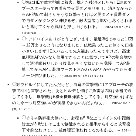
先にHEで敵大型艦に着火、燃えた後消火したらHE詰めて
ブースター使って再着火で火災ダメモリモリ、消さなかった
らAP詰めて刺さりそうな奴撃っとけば火災ダメ＋貫通ダメ
で与ダメがグングン伸びるぞ。敵大型艦も燃やし尽くされま
いと逃げてくから戦線も押し上げられる。 --
2024-09-07 (土)
13:30:40
↑アドバイスありがとうございます。最近3戦でやっと11万
～12万出せるようになりました。仏戦乗ったこと無くて口径
小さいしまずHEスパムって先入観あったんですけど、高速
低弾道APがかなり信用できることに気づいてAPの割合増や
して巡洋艦狩りしたり腹見せそうな奴いたら我慢してAP装
填してからAP→装填ブーストおかわりAPとかやってたらダ
メージ伸びました。 --
2024-09-07 (土) 16:13:51
対空ビルドにしてたんだけど、白竜の雷撃機に1アプローチの攻
撃で3回も雷撃された。あとヒルデも何げに魚雷は2本は余裕で通
してくるし、爆撃機は6機全機爆弾落としてくる。対空強いはずな
のに今一つ対空強いのが実感できないんだよねぇ。 --
2024-10-17
(木) 16:25:30
そりゃ防御砲火無いし、射程も5.8な上にメインの中距離
対空が3.8だしそこまで接近されると相手からすると攻撃投
下寸前なわけで……後修理班使われてるのもある。 --
2024-