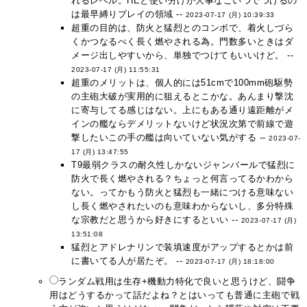
れるレベル。HEと使い分けが大事なこいつでつけるの
は最早縛りプレイの領域 --
2023-07-17 (月) 10:39:33
超重の目的は、防火と猛烈とのコンボで、着火しづら
くかつなるべく長く燃やされる為。門数多いときはダ
メージ出しやすいから、単独でつけてもいいけど。 --
2023-07-17 (月) 11:55:31
超重のメリットは、個人的には51cmで100mm砲駆勢
の主砲大破が実用的に狙えるとこかな。あんまり撃沈
に寄与してる感じはない。上にもある通り遠距離がメ
インの艦ならデメリットないけど状況次第で前線で遊
撃したいこの手の艦は向いていない気がする --
2023-07-
17 (月) 13:47:55
T9最弱クラスの耐久性しかないジャンバールで猛烈に
防火で長く燃やされる？ちょっと何言ってるかわから
ない。ってかもう防火と猛烈も一緒につける意味ない
し長く燃やされたいのも意味わからないし、多分特殊
な宗教だと思うから好きにするといい --
2023-07-17 (月)
13:51:08
猛烈とアドレナリンで装填速度がアップするとかは前
に書いてる人が居たぞ。 --
2023-07-17 (月) 18:18:00
ランダム戦用は生存+機動力特化で良いと思うけど、闘争
用はどうするかって話だよね？とはいっても普通に主砲で戦