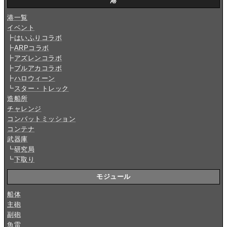
港
港一覧
イベント
┣
はいふりコラボ
┣
ARPコラボ
┣
アズレンコラボ
┣
ブルアカコラボ
┣
ハロウィーン
┗
スター・トレック
造船所
チャレンジ
コンバットミッション
コンテナ
武器庫
┗
研究局
┗
下取り
モジュール
船体
主砲
副砲
魚雷