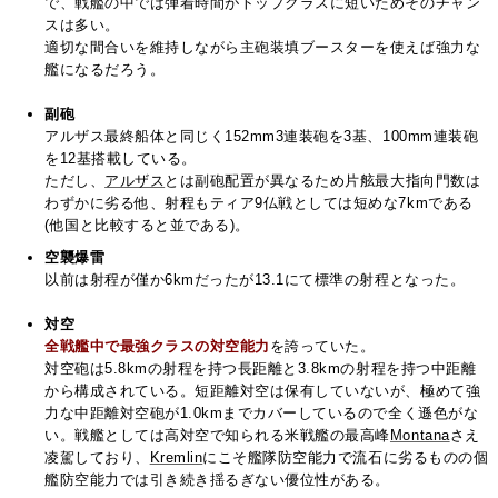
で、戦艦の中では弾着時間がトップクラスに短いためそのチャン
スは多い。
適切な間合いを維持しながら主砲装填ブースターを使えば強力な
艦になるだろう。
副砲
アルザス最終船体と同じく152mm3連装砲を3基、100mm連装砲
を12基搭載している。
ただし、
アルザス
とは副砲配置が異なるため片舷最大指向門数は
わずかに劣る他、射程もティア9仏戦としては短めな7kmである
(他国と比較すると並である)。
空襲爆雷
以前は射程が僅か6kmだったが13.1にて標準の射程となった。
対空
全戦艦中で最強クラスの対空能力
を誇っていた。
対空砲は5.8kmの射程を持つ長距離と3.8kmの射程を持つ中距離
から構成されている。短距離対空は保有していないが、極めて強
力な中距離対空砲が1.0kmまでカバーしているので全く遜色がな
い。戦艦としては高対空で知られる米戦艦の最高峰
Montana
さえ
凌駕しており、
Kremlin
にこそ艦隊防空能力で流石に劣るものの個
艦防空能力では引き続き揺るぎない優位性がある。