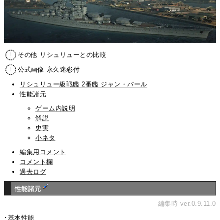
その他 リシュリューとの比較
公式画像 永久迷彩付
リシュリュー級戦艦 2番艦 ジャン・バール
性能諸元
ゲーム内説明
解説
史実
小ネタ
編集用コメント
コメント欄
過去ログ
性能諸元
編集時 ver.0.9.11.0
･基本性能