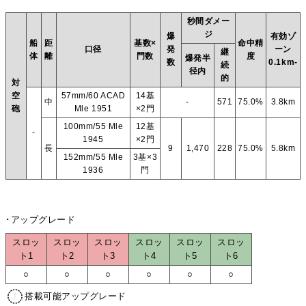
秒間ダメー
ジ
爆
有効ゾ
船
距
基数×
命中精
口径
発
ーン
継
体
離
門数
度
爆発半
数
0.1km-
続
径内
的
対
空
57mm/60 ACAD
14基
中
-
571
75.0%
3.8km
砲
Mle 1951
×2門
100mm/55 Mle
12基
-
1945
×2門
長
9
1,470
228
75.0%
5.8km
152mm/55 Mle
3基×3
1936
門
･アップグレード
スロッ
スロッ
スロッ
スロッ
スロッ
スロッ
ト1
ト2
ト3
ト4
ト5
ト6
○
○
○
○
○
○
搭載可能アップグレード