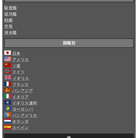
駆逐艦
巡洋艦
戦艦
空母
潜水艦
国籍別
日本
アメリカ
ソ連
ドイツ
イギリス
フランス
パンアジア
イタリア
イギリス連邦
ヨーロッパ
パンアメリカ
オランダ
スペイン