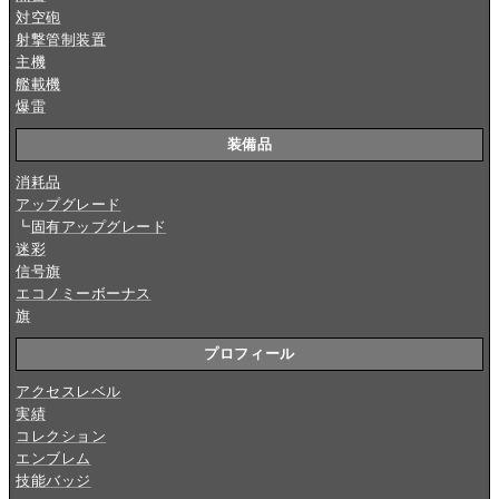
対空砲
射撃管制装置
主機
艦載機
爆雷
装備品
消耗品
アップグレード
┗
固有アップグレード
迷彩
信号旗
エコノミーボーナス
旗
プロフィール
アクセスレベル
実績
コレクション
エンブレム
技能バッジ