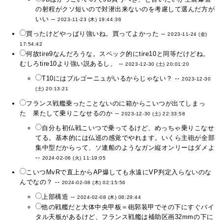
の射程がクソ短いので対潜出来ないのを考慮して選んだ方が
いい --
2023-11-23 (木) 19:44:36
買ったけどやっぱり強いね。買ってよかった --
2023-11-24 (金)
17:54:42
何故tire9なんだろうな。スペック的にtire10と同等だけどね。
むしろtire10より強い説あるし、 --
2023-12-30 (土) 20:01:20
T10にはブルゴーニュがいるからじゃない？ --
2023-12-30
(土) 20:13:21
フランス戦艦乗ったことないのに箱からこいつが出てしまっ
た 果たして乗りこなせるのか --
2023-12-30 (土) 22:33:58
自分も初仏戦こいつで乗ってるけど、めっちゃ乗りこなせ
てる。基本的には仏巡の感覚でやれます。いくら主砲が全部
集中型だからって、ソ連船のようなガン縦オンリーはダメよ
--
2024-02-06 (火) 11:19:05
こいつMvRで直上からAP爆しても永遠にVP判定入らないのな
んでなの？ --
2024-02-08 (木) 02:15:56
上部構造 --
2024-02-08 (木) 08:29:44
他の戦艦だと大体中央甲板＝砲郭装甲でその下にすぐバイ
タル天板があるけど、フランス戦艦は補助区画32mmの下に