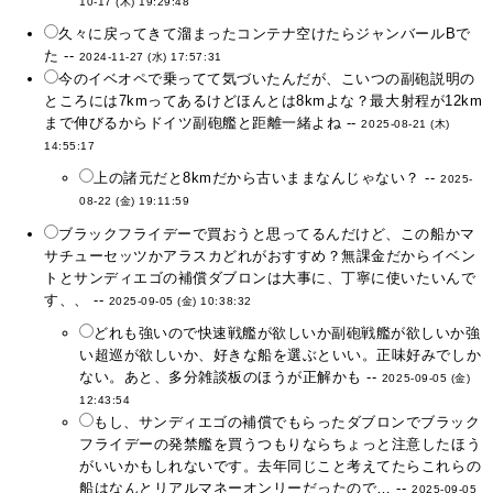
10-17 (木) 19:29:48
久々に戻ってきて溜まったコンテナ空けたらジャンバールBで
た --
2024-11-27 (水) 17:57:31
今のイベオペで乗ってて気づいたんだが、こいつの副砲説明の
ところには7kmってあるけどほんとは8kmよな？最大射程が12km
まで伸びるからドイツ副砲艦と距離一緒よね --
2025-08-21 (木)
14:55:17
上の諸元だと8kmだから古いままなんじゃない？ --
2025-
08-22 (金) 19:11:59
ブラックフライデーで買おうと思ってるんだけど、この船かマ
サチューセッツかアラスカどれがおすすめ？無課金だからイベン
トとサンディエゴの補償ダブロンは大事に、丁寧に使いたいんで
す、、 --
2025-09-05 (金) 10:38:32
どれも強いので快速戦艦が欲しいか副砲戦艦が欲しいか強
い超巡が欲しいか、好きな船を選ぶといい。正味好みでしか
ない。あと、多分雑談板のほうが正解かも --
2025-09-05 (金)
12:43:54
もし、サンディエゴの補償でもらったダブロンでブラック
フライデーの発禁艦を買うつもりならちょっと注意したほう
がいいかもしれないです。去年同じこと考えてたらこれらの
船はなんとリアルマネーオンリーだったので… --
2025-09-05