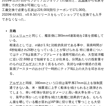
2018年11月7日からプレミアムショップでの販売と、
武器庫
から石炭を
消費しての交換が可能になった。
工廠交換で必要な石炭は228,000(割引クーポンで171,000)。
2020年4月9日、v0.9.3のリリースをもってショップでも交換でも入手
できなくなった。
主砲
リシュリュー
と同じく、艦首側に380mm4連装砲を2基を搭載して
いる。
相違点としては、σ値が1.9と比較的良好である事や、装填時間が
4秒短縮され26秒となっていることが挙げられる 特に後者につい
てはティア9は装填アップグレードを適用可能のため、大型巡洋艦
に近い22.88秒まで短縮することが出来る。分間あたりの投射量そ
のものは
アルザス
に大きく劣るものの、良好なσ値や後述の主砲
装填ブースターのおかげで一時的にティア9以上の火力を叩き出せ
る。
アルザス
と同様、380mmという口径は装甲厚27mm以上を強制貫
通できない為、米・独重巡に上手く船体を傾けられると跳弾され
てしまう。幸いHE弾が良好なダメージと高い発火率を持ってお
り、装甲が厚かったり姿勢を傾けた敵艦に効果的である。もちろ
ん腹を晒している艦が居ればAP弾に切り替えて撃つことも大切