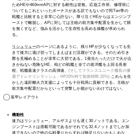
ためHEや460mmAPに対する耐性は皆無。応急工作班、修理班に
ついてもこれといったボーナスがある訳でもないので同Tier帯の
戦艦と比較すると非常に心許ない。降り注ぐHEからはエンジンブ
ーストで離脱し、APに対しては主砲の前方集中配置を生かして隙
を無くすなど、強みを活かして生存性を高める操艦が求められ
る。
リシュリュー
のページにあるように、残りHPが少なくなっても生
きて後方に逃げ切ってしまえばまだ活躍ができる。そのため引き
際を見極めることが非常に大切である。1発当たっただけで火が点
きかねない危険なHE、殆どの戦艦と全ての巡洋艦を上回る長射
程、戦艦最速クラスの高弾速、
(そしてフランスユニーク艦長の優
遇アドレナリンラッシュ - HP20%時で装填時間-20%)
これらを生
かした遠距離火力支援によっても十分戦局に貢献できる。主砲が
前方集中配置だからといって突撃しか能がないわけではない。
装甲レイアウト
機動性
速力はリシュリュー、アルザスよりも遅く30ノットである。エン
ジンブーストは搭載可能であるがそれでも32.4ノットまでしか加
速できないので他の仏戦乗りからすれば物足りないかもしれな