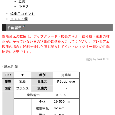
史実
小ネタ
編集用コメント
コメント欄
性能諸元
性能諸元の数値は、アップグレード・艦長スキル・信号旗・迷彩の補
正がかかっていない素の状態の数値を入力してください。プレミアム
艦艇の場合も迷彩を外した値を記入してください（ツリー艦との性能
比較に必要です）。
編集時 ver.0.11.1
･基本性能
Tier
★
種別
超艦艇
艦種
戦艦
派生元
République
国家
フランス
派生先
-
継戦能力
108,900
全体
19-590mm
艦首甲板
0-1mm
甲板
0-1mm