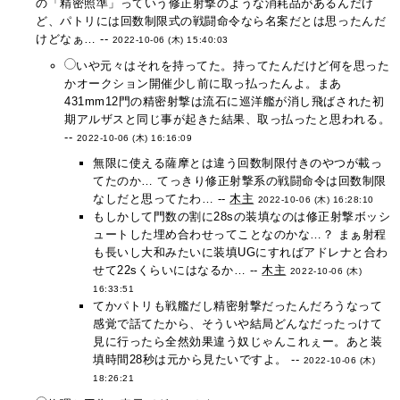
の「精密照準」っていう修正射撃のような消耗品があるんだけ
ど、パトリには回数制限式の戦闘命令なら名案だとは思ったんだ
けどなぁ… --
2022-10-06 (木) 15:40:03
いや元々はそれを持ってた。持ってたんだけど何を思った
かオークション開催少し前に取っ払ったんよ。まあ
431mm12門の精密射撃は流石に巡洋艦が消し飛ばされた初
期アルザスと同じ事が起きた結果、取っ払ったと思われる。
--
2022-10-06 (木) 16:16:09
無限に使える薩摩とは違う回数制限付きのやつが載っ
てたのか… てっきり修正射撃系の戦闘命令は回数制限
なしだと思ってたわ… --
木主
2022-10-06 (木) 16:28:10
もしかして門数の割に28sの装填なのは修正射撃ボッシ
ュートした埋め合わせってことなのかな…？ まぁ射程
も長いし大和みたいに装填UGにすればアドレナと合わ
せて22sくらいにはなるか… --
木主
2022-10-06 (木)
16:33:51
てかパトリも戦艦だし精密射撃だったんだろうなって
感覚で話てたから、そういや結局どんなだったっけて
見に行ったら全然効果違う奴じゃんこれぇー。あと装
填時間28秒は元から見たいですよ。 --
2022-10-06 (木)
18:26:21