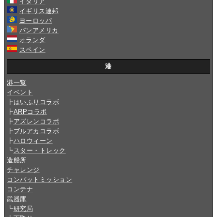
イタリア
イギリス連邦
ヨーロッパ
パンアメリカ
オランダ
スペイン
港
港一覧
イベント
┣
はいふりコラボ
┣
ARPコラボ
┣
アズレンコラボ
┣
ブルアカコラボ
┣
ハロウィーン
┗
スター・トレック
造船所
チャレンジ
コンバットミッション
コンテナ
武器庫
┗
研究局