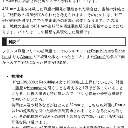
1950年代に設計された砲システムが採用されています。
431 mm主砲を搭載した戦艦の開発が継続された場合は、当然の帰結と
して砲門数の増加が試みられたと考えられます。そのためには、対空
砲や副砲を減少してでも主砲砲塔の追加が必要となります。この場
合、戦艦の主砲は431 mm砲12門を四連装砲塔3基に搭載することにな
ります。パトリは、この構想を具現化した艦艇です。
解説
フランス戦艦ツリーの超戦艦で、そのシルエットは
Republique
や
Riche
lieu
よりも
Alsace
の正統進化版といったところ。また
Condé
同様の正面
からみてY字型になった煙突が印象的。
抗堪性
HPは109,800と
Republique
比で15000以上上昇しているが、対面
に
薩摩
や
Hannover
を引くことを考えると1万ほど劣っていること
になる。回復の優遇も特に無いので、マシな隠蔽や優秀な機動性
で補いたいところ。
装甲は末端や船体などがほとんど32mmで、こちらも対面にPatrie
以外の超戦艦を引いた場合強制貫通されることになるため心許な
い。その他榴弾やSAPへの耐性も皆無なので撃たれ続ける状況は
可能な限り避けよう。
ただし側面からのVP貫通を狙うためには水雷防御32mm＋主装甲