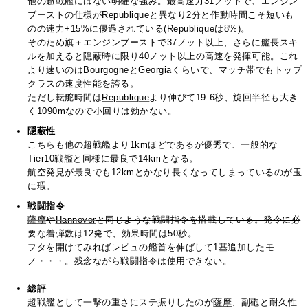
他の超戦艦にはない明確な強み。最高速力31ノットで、エンジン
ブーストの仕様が
Republique
と異なり2分と作動時間こそ短いも
のの速力+15%に優遇されている(Republiqueは8%)。
そのため旗＋エンジンブーストで37ノット以上、さらに艦長スキ
ルを加えると隠蔽時に限り40ノット以上の高速を発揮可能。これ
より速いのは
Bourgogne
と
Georgia
くらいで、マッチ帯でもトップ
クラスの速度性能を誇る。
ただし転舵時間は
Republique
より伸びて19.6秒、旋回半径も大き
く1090mなので小回りは効かない。
隠蔽性
こちらも他の超戦艦より1kmほどであるが優秀で、一般的な
Tier10戦艦と同様に最良で14kmとなる。
航空発見が最良でも12kmとかなり長くなってしまっているのが玉
に瑕。
戦闘指令
薩摩
や
Hannover
と同じような戦闘指令を搭載している。発令に必
要な着弾数は12発で、効果時間は50秒。
フタを開けてみればレピュの艦首を伸ばして1基追加したモ
ノ・・・。残念ながら戦闘指令は使用できない。
総評
超戦艦として一撃の重さにステ振りしたのが
薩摩
、副砲と耐久性