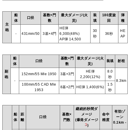
船
基数×門
最大ダメージ(火
装
180度旋
弾
口径
体
数
災)
填
回
種
主
HE弾
砲
30
HE
-
431mm/50
3基×4門
6,300(48%)
36秒
秒
AP
AP弾 14,500
船
基数×門
最大ダメージ(火
口径
装填
射程
体
数
災)
副
HE弾
8.0
152mm/55 Mle 1950
3基×3門
砲
2,200(12%)
秒
-
8.3km
100mm/55 CAD Mle
1.5
8基×2門
HE弾 1,400(6%)
1953
秒
継続的秒間ダ
有効ゾ
船
距
基数×
メージ
命中
口径
ーン
体
離
門数
(爆発ダメージ
精度
0.1km -
*1
)