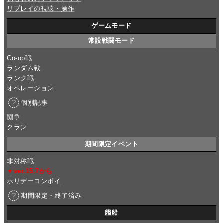
リプレイの視聴・操作
ゲームモード
常設戦闘モード
Co-op戦
ランダム戦
ランク戦
オペレーション
個別記事
闘争
クラン
期間限定イベント
非対称戦
▼ver.15.7から
ホリデーコンボイ
期間限定・終了済み
艦船