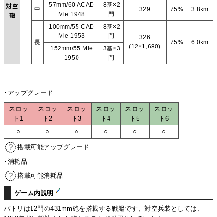
57mm/60 ACAD
8基×2
対空
中
329
75%
3.8km
Mle 1948
門
砲
100mm/55 CAD
8基×2
-
Mle 1953
門
326
長
75%
6.0km
(12×1,680)
152mm/55 Mle
3基×3
1950
門
･アップグレード
スロッ
スロッ
スロッ
スロッ
スロッ
スロッ
ト1
ト2
ト3
ト4
ト5
ト6
○
○
○
○
○
○
搭載可能アップグレード
･消耗品
搭載可能消耗品
ゲーム内説明
パトリは12門の431mm砲を搭載する戦艦です。対空兵装としては、