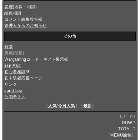
管理
(通報・相談)
編集相談
コメント編集報告板
管理人からのお知らせ
その他
雑談
愚痴(閉鎖)
Wargamingコード・ギフト掲示板
戦術相談
初心者相談
🔰
初中級者応援ページ
リンク
sand box
公開テスト
〔
人気
/
今日人気
〕〔
最新
〕
T.
?
Y.
?
NOW.
?
TOTAL.
?
〔
MENU編集
〕