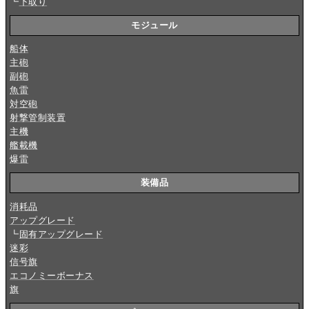
┗
下取り
モジュール
船体
主砲
副砲
魚雷
対空砲
射撃管制装置
主機
艦載機
爆雷
装備品
消耗品
アップグレード
┗
固有アップグレード
迷彩
信号旗
エコノミーボーナス
旗