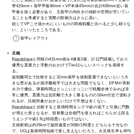
帯420mm＋装甲甲板90mm＋VP本体45mmの合計600mm近い装
甲板を抜く必要があり、主装甲の内向きの傾斜や空間が空いてい
ることも考慮すると実際の防御力はさらに高い。
総じてVPこそ抜かれにくいものの同格戦艦と比べると少し頼りな
い、といったところである。
装甲レイアウト
主砲
Republique
と同様の431mm砲を4連装3基、計12門搭載しており
優秀な貫通力と手数のおかげでTier11らしいスペックを発揮す
る。
超戦艦同士で比較すると32mm装甲を強制貫通できないという大
きな壁があるが巡洋艦相手では大きな問題でもなく、DPMや斉射
火力で優位。弾着時間はどっこいどっこいで戦艦全体でみれば非
常に優秀。貫通力は近距離で大きく勝るものの16km付近で逆転さ
れるが、比較対象がおかしいだけで不便は全くない。
Republique
と比較すると装填時間＆シグマ値の低下と引換に門数
が増えた形となるが、投射量は全砲門を使えればこちらが上回る
うえシグマ値1.8は特段悪いものではない。
主砲射程は約26kmで旋回速度が36秒/180度とどちらも十分なの
で、UGは装填時間短縮で差し支えないだろう。火災発生率も48%