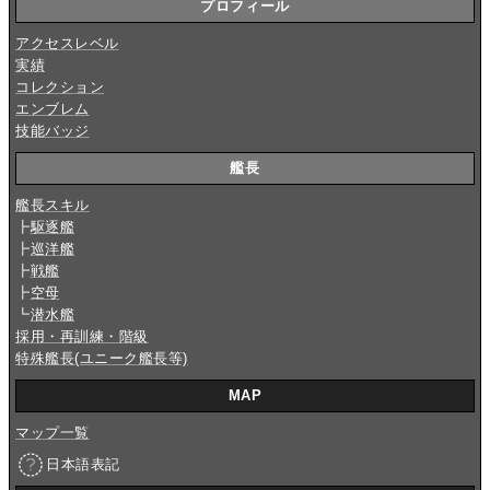
プロフィール
アクセスレベル
実績
コレクション
エンブレム
技能バッジ
艦長
艦長スキル
┣
駆逐艦
┣
巡洋艦
┣
戦艦
┣
空母
┗
潜水艦
採用・再訓練・階級
特殊艦長(ユニーク艦長等)
MAP
マップ一覧
日本語表記