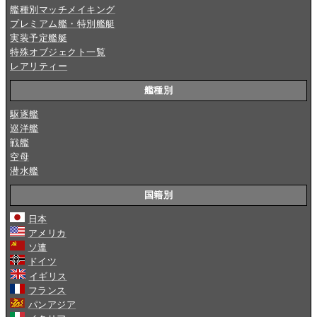
艦種別マッチメイキング
プレミアム艦・特別艦艇
実装予定艦艇
特殊オブジェクト一覧
レアリティー
艦種別
駆逐艦
巡洋艦
戦艦
空母
潜水艦
国籍別
日本
アメリカ
ソ連
ドイツ
イギリス
フランス
パンアジア