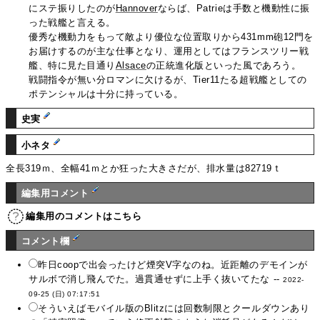
にステ振りしたのが
Hannover
ならば、Patrieは手数と機動性に振
った戦艦と言える。
優秀な機動力をもって敵より優位な位置取りから431mm砲12門を
お届けするのが主な仕事となり、運用としてはフランスツリー戦
艦、特に見た目通り
Alsace
の正統進化版といった風であろう。
戦闘指令が無い分ロマンに欠けるが、Tier11たる超戦艦としての
ポテンシャルは十分に持っている。
史実
小ネタ
全長319ｍ、全幅41ｍとか狂った大きさだが、排水量は82719ｔ
編集用コメント
編集用のコメントはこちら
コメント欄
昨日coopで出会ったけど煙突V字なのね。近距離のデモインが
サルボで消し飛んでた。過貫通せずに上手く抜いてたな --
2022-
09-25 (日) 07:17:51
そういえばモバイル版のBlitzには回数制限とクールダウンあり