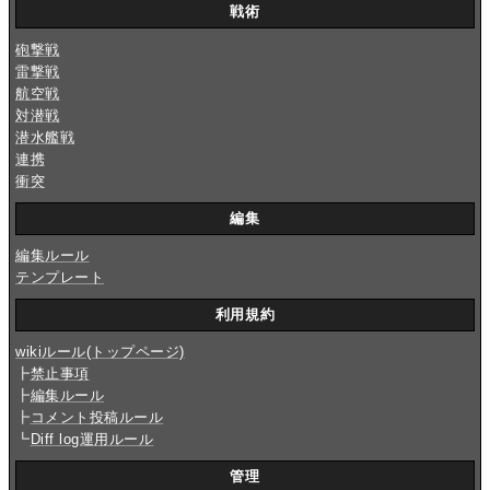
戦術
砲撃戦
雷撃戦
航空戦
対潜戦
潜水艦戦
連携
衝突
編集
編集ルール
テンプレート
利用規約
wikiルール(トップページ)
┣
禁止事項
┣
編集ルール
┣
コメント投稿ルール
┗
Diff log運用ルール
管理