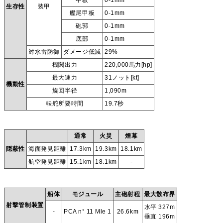
生存性
装甲
艦尾甲板
0-1mm
砲郭
0-1mm
底部
0-1mm
対水雷防御
ダメージ低減
29%
機関出力
220,000馬力[hp]
最大速力
31ノット[kt]
機動性
旋回半径
1,090m
転舵所要時間
19.7秒
通常
火災
煙幕
隠蔽性
海面発見距離
17.3km
19.3km
18.1km
航空発見距離
15.1km
18.1km
-
船体
モジュール
主砲射程
最大散布界
射撃管制装置
水平 327m
-
PCA n° 11 Mle 1
26.6km
垂直 196m