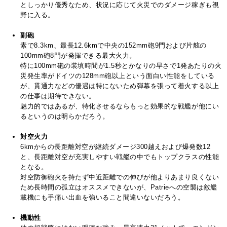
としっかり優秀なため、状況に応じて火災でのダメージ稼ぎも視
野に入る。
副砲
素で8.3km、最長12.6kmで中央の152mm砲9門および片舷の
100mm砲8門が発揮できる最大火力。
特に100mm砲の装填時間が1.5秒とかなりの早さで1発あたりの火
災発生率がドイツの128mm砲以上という面白い性能をしている
が、貫通力などの優遇は特にないため弾幕を張って着火する以上
の仕事は期待できない。
魅力的ではあるが、特化させるならもっと効果的な戦艦が他にい
るというのは明らかだろう。
対空火力
6kmからの長距離対空が継続ダメージ300越えおよび爆発数12
と、長距離対空が充実しやすい戦艦の中でもトップクラスの性能
となる。
対空防御砲火を持たず中近距離での伸びが他よりあまり良くない
ため長時間の孤立はオススメできないが、Patrieへの空襲は敵艦
載機にも手痛い出血を強いること間違いないだろう。
機動性