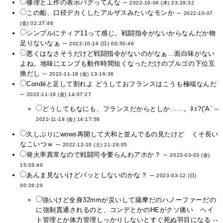
修理と工作の表示バグってんな --
2022-10-06 (木) 23:29:32
この船、口径デカくしたアルザスみたいなモンか --
2022-10-07
(金) 02:27:46
シンプルにティア11って感じ。戦闘指令がないからなんだか物
足りないなぁ --
2022-10-16 (日) 00:50:46
悪くはなさそうだけど戦闘指令がないのがなぁ…面白味がない
よね。地味にエンブも動作時間短くなっただけのブルゴの下位互
換だし --
2022-11-18 (金) 13:16:36
Condéと足して割れよ どうしておフランスはこうも極端なんだ
--
2022-11-18 (金) 14:07:27
どうしてもなにも、フランスだからとしか……。ﾈｪ?('A` --
2022-11-18 (金) 14:17:58
久しぶりにwows再開して大和と並んでるの見たけど くそ長い
なこいつｗ --
2022-12-10 (土) 21:26:05
発火率異常なので戦闘司令要らんわアホか？ --
2023-03-03 (金)
15:03:40
あんま見ないけどパッとしないのかな？ --
2023-03-12 (日)
00:26:20
強いけど全身32mmが災いして薩摩だのハノーファーだの
に強制貫通されるのと、コンデとかのHEがクソ痛い ヘイ
ト管理とか体力管理しっかりしないとすぐ死ぬ羽目になる --