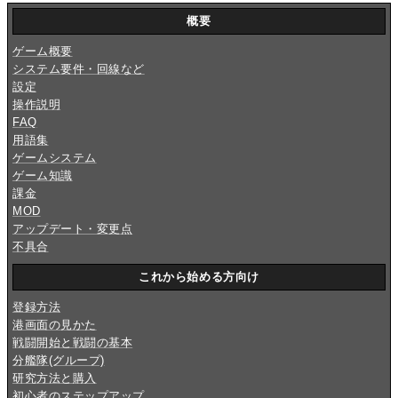
概要
ゲーム概要
システム要件・回線など
設定
操作説明
FAQ
用語集
ゲームシステム
ゲーム知識
課金
MOD
アップデート・変更点
不具合
これから始める方向け
登録方法
港画面の見かた
戦闘開始と戦闘の基本
分艦隊(グループ)
研究方法と購入
初心者のステップアップ