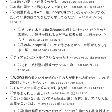
火遊びの楽しさが良く分かる --
2020-12-20 (日) 21:26:53
本当に同ティア戦ならマジで楽しい --
2021-01-17 (日) 23:48:03
小便垂れ流しオ●ニー艦。coopで味方にいたらがっかりする。
たいてい勝負捨ててひたすら撃ってるだけ。 --
2021-02-04 (木)
14:52:13
そもそも木主はtier3のcoopに何しに行ったんだ？自分と
素晴らしい連携を取れるまだ見ぬ猛者を探しに行ったとで
も？ --
2021-02-04 (木) 15:32:07
Tier3のcoopの味方にケチ付けるとか木主の頭がおかしす
ぎて草 --
2021-03-06 (土) 03:50:43
ティア9にセントルイスいなかった？ --
2021-05-22 (土) 16:33:19
それ、八村塁の親戚のサン·ルイ😅 --
2021-05-22 (土)
18:30:47
WOWS初心者というか始めたての人が乗るべき船だわ これで
200戦くらいしたらいい --
2021-06-28 (月) 09:51:29
ドレースデン級と並んで大好きな船 --
2022-01-15 (土) 14:19:28
撃ちまくれる。楽しい！ --
2022-04-23 (土) 11:12:36
こいつ強いな。近づいてきた駆逐が解ける解ける。アメリカ版
三笠かこいつは。 --
2023-01-22 (日) 13:23:52
副砲は精度ガバガバだけどこいつは主砲だから耐久以外は