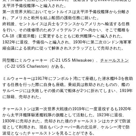
太平洋予備役艦隊へと編入された。
第一次世界大戦においてセントルイスは太平洋予備役艦隊から分離さ
れ、アメリカと欧州を結ぶ船団の護衛任務に就いた。
終戦後、セントルイスは兵士をフランスからアメリカへ輸送する任務
を行い、その後修理のためフィラデルフィアへ向かい、そこで艦種を
CA-18（重巡洋艦）に変更するとともに欧州艦隊へと編入された。
1922年に退役、予備役へと編入され、1930年に第二次ロンドン海軍軍
縮会議による規約に従って解体されスクラップとして売却された。
同型艦にミルウォーキー（C-21 USS Milwaukee）、
チャールストン
（C-22 USS Charleston）がある。
ミルウォーキーは1917年にフンボルト湾にて座礁した潜水艦H-3を救助
する任務を行った際に自身も座礁。乗組員は救助されたものの、艦の
サルベージには失敗しその後の嵐で船体が2つに折れてしまい、1919年
に除籍、売却された。
チャールストンは第一次世界大戦後の1919年に一度退役するも1920年
から太平洋艦隊駆逐艦戦隊の旗艦として活動した。1923年に退役、
1930年に売却された。売却された後のチャールストンはカナダで防波
堤として利用され、現在もバンクーバー島の北沿岸、ケルシー湾で防
波堤となったチャールストンを見ることができる。