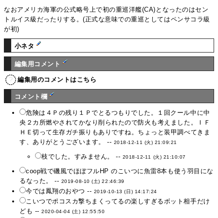
なおアメリカ海軍の公式略号上で初の重巡洋艦(CA)となったのはセン
トルイス級だったりする。(正式な意味での重巡としてはペンサコラ級
が初)
小ネタ
編集用コメント
編集用のコメントはこちら
コメント欄
危険は４Ｐの残り１Ｐでとるつもりでした。１回クール中に中
央２カ所燃やされてかなり削られたので防火も考えました。ＩＦ
ＨＥ切って生存ガチ振りもありですね。ちょっと装甲調べてきま
す、ありがとうございます。 --
2018-12-11 (火) 21:09:21
枝でした。すみません。 --
2018-12-11 (火) 21:10:07
coop戦で磯風でほぼフルHP のこいつに魚雷8本も使う羽目にな
るなった。 --
2019-08-10 (土) 22:46:39
今では鳳翔のおやつ --
2019-10-13 (日) 14:17:24
こいつでポコスカ撃ちまくってるの楽しすぎるボット相手だけ
ども --
2020-04-04 (土) 12:55:50