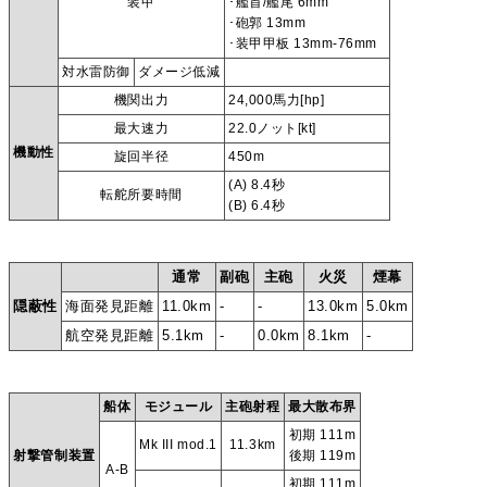
装甲
･艦首/艦尾 6mm
･砲郭 13mm
･装甲甲板 13mm-76mm
対水雷防御
ダメージ低減
機関出力
24,000馬力[hp]
最大速力
22.0ノット[kt]
機動性
旋回半径
450m
(A) 8.4秒
転舵所要時間
(B) 6.4秒
通常
副砲
主砲
火災
煙幕
隠蔽性
海面発見距離
11.0km
-
-
13.0km
5.0km
航空発見距離
5.1km
-
0.0km
8.1km
-
船体
モジュール
主砲射程
最大散布界
初期 111m
Mk III mod.1
11.3km
射撃管制装置
後期 119m
A-B
初期 111m