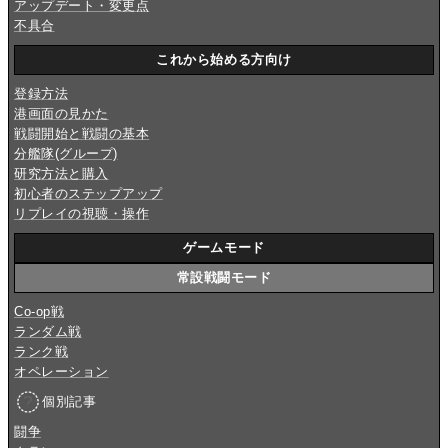
アップデート・変更点
不具合
これから始める方向け
登録方法
港画面の見かた
戦闘開始と戦闘の基本
分艦隊(グループ)
研究方法と購入
初心者のステップアップ
リプレイの視聴・操作
ゲームモード
常設戦闘モード
Co-op戦
ランダム戦
ランク戦
オペレーション
個別記事
闘争