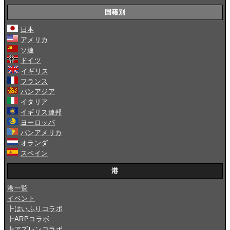
国籍別
日本
アメリカ
ソ連
ドイツ
イギリス
フランス
パンアジア
イタリア
イギリス連邦
ヨーロッパ
パンアメリカ
オランダ
スペイン
港
港一覧
イベント
┣
はいふりコラボ
┣
ARPコラボ
┣
アズレンコラボ