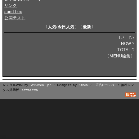
リンク
sand box
公開テスト
〔
人気
/
今日人気
〕〔
最新
〕
T.
?
Y.
?
NOW.
?
TOTAL.
?
〔
MENU編集
〕
レンタルWIKI by
WIKIWIKI.jp*
/ Designed by
Olivia
/
広告について
/ 無料レン
タル掲示板
zawazawa