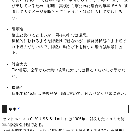
び出しているため、戦艦に真横から撃たれた場合高確率でVPに被
弾して大ダメージを喰らってしまうことは頭に入れて立ち回ろ
う。
隠蔽性
格上と比べるとよいが、同格の中では最悪。
積極的に頼れるような隠蔽性ではないが、被発見状態のまま逃げ
れる速力がないので、隠蔽に頼らざるを得ない場面は頻繁にあ
る。
対空火力
Tier相応。空母からの集中攻撃に対しては回るくらいしか手がな
い。
機動性
転舵半径450mは優秀だが、舵は重めで、何より足が非常に遅い。
史実
セントルイス（C-20 USS St.Louis）は1906年に就役したアメリカ海
軍の防護巡洋艦である。
太平洋艦隊で活動したのち1910年に一度退役するも1912年に再就役し