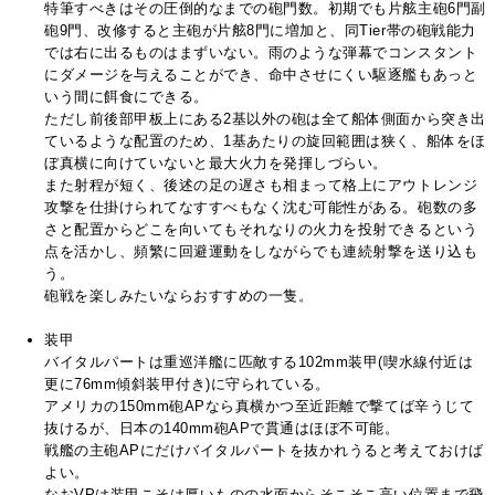
特筆すべきはその圧倒的なまでの砲門数。初期でも片舷主砲6門副
砲9門、改修すると主砲が片舷8門に増加と、同Tier帯の砲戦能力
では右に出るものはまずいない。雨のような弾幕でコンスタント
にダメージを与えることができ、命中させにくい駆逐艦もあっと
いう間に餌食にできる。
ただし前後部甲板上にある2基以外の砲は全て船体側面から突き出
ているような配置のため、1基あたりの旋回範囲は狭く、船体をほ
ぼ真横に向けていないと最大火力を発揮しづらい。
また射程が短く、後述の足の遅さも相まって格上にアウトレンジ
攻撃を仕掛けられてなすすべもなく沈む可能性がある。砲数の多
さと配置からどこを向いてもそれなりの火力を投射できるという
点を活かし、頻繁に回避運動をしながらでも連続射撃を送り込も
う。
砲戦を楽しみたいならおすすめの一隻。
装甲
バイタルパートは重巡洋艦に匹敵する102mm装甲(喫水線付近は
更に76mm傾斜装甲付き)に守られている。
アメリカの150mm砲APなら真横かつ至近距離で撃てば辛うじて
抜けるが、日本の140mm砲APで貫通はほぼ不可能。
戦艦の主砲APにだけバイタルパートを抜かれうると考えておけば
よい。
なおVPは装甲こそは厚いものの水面からそこそこ高い位置まで飛