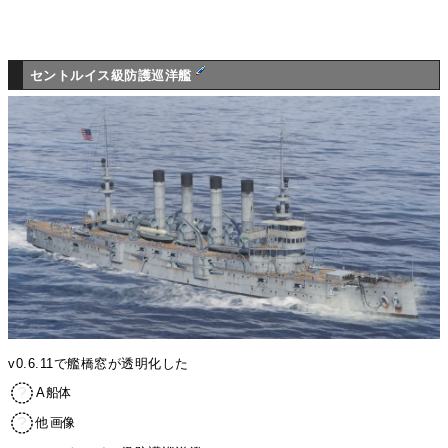
セントルイス級防護巡洋艦
v0.6.11で艦橋窓が透明化した
A船体
他画像