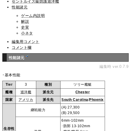
セントルイス級防護巡洋艦
性能諸元
ゲーム内説明
解説
史実
小ネタ
編集用コメント
コメント欄
性能諸元
編集時 ver.0.7.9
･基本性能
Tier
3
種別
ツリー艦艇
艦種
巡洋艦
派生元
Chester
国家
アメリカ
派生先
South Carolina
/
Phoenix
(A) 27,300
継戦能力
(B) 29,500
6mm-102mm
･防郭 13-102mm
生存性