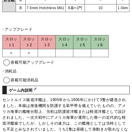
対空砲
A
-
-
-
-
B
7.6mm Hotchkiss Mk1
8基×1門
10
1.0km
･アップグレード
スロッ
スロッ
スロッ
スロッ
スロッ
スロッ
ト1
ト2
ト3
ト4
ト5
ト6
○
○
搭載可能アップグレード
･消耗品
搭載可能消耗品
ゲーム内説明
セントルイス級巡洋艦は、1905年から1906年にかけて3隻が建造され
ました。本級は推進機関を防護する装甲帯を備えていたものの、アメ
リカ海軍の艦種分類上、当初は防護巡洋艦または軽巡洋艦として設計
されました。一次大戦中にアメリカ海軍が運用した唯一の近代的な軽
巡洋艦級でしたが、しかしその速力は、この艦種としては当時として
も不足とみなされていました。うち1隻は座礁して身動きが取れなくな