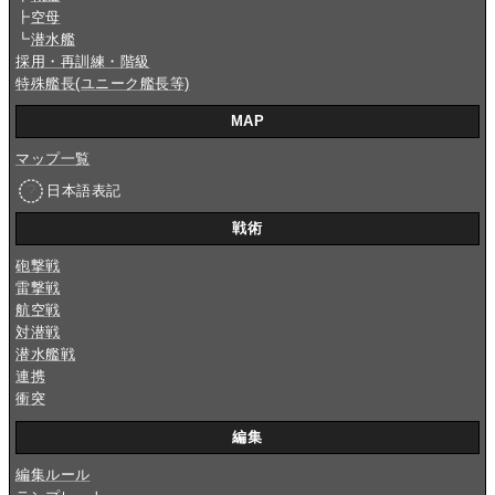
┣
空母
┗
潜水艦
採用・再訓練・階級
特殊艦長(ユニーク艦長等)
MAP
マップ一覧
日本語表記
戦術
砲撃戦
雷撃戦
航空戦
対潜戦
潜水艦戦
連携
衝突
編集
編集ルール