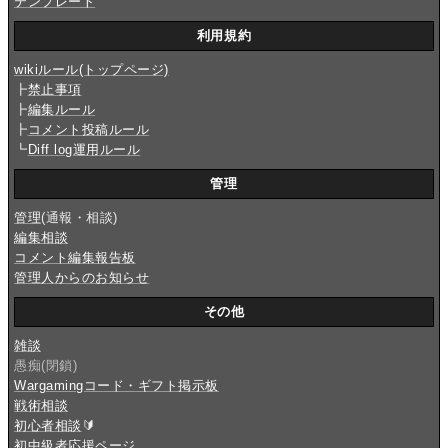
テンプレート
利用規約
wikiルール(トップページ)
┣
禁止事項
┣
編集ルール
┣
コメント投稿ルール
┗
Diff log運用ルール
管理
管理
(通報・相談)
編集相談
コメント編集報告板
管理人からのお知らせ
その他
雑談
愚痴(閉鎖)
Wargamingコード・ギフト掲示板
戦術相談
初心者相談
🔰
初中級者応援ページ