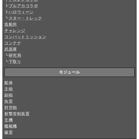
┣
ブルアカコラボ
┣
ハロウィーン
┗
スター・トレック
造船所
チャレンジ
コンバットミッション
コンテナ
武器庫
┗
研究局
┗
下取り
モジュール
船体
主砲
副砲
魚雷
対空砲
射撃管制装置
主機
艦載機
爆雷