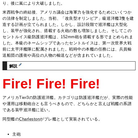
り、後に嵐により大破しました。
米西戦争の終結後、アメリカ議会は海軍力を強化するためにいくつか
の法律を制定しました。当初、「改良型オリンピア」級巡洋艦3隻を建
造する計画が立てられました。しかし、設計段階で巡洋艦は大型化
し、装甲が強化され、搭載する火砲の数も増加しました。そしてこの
セントルイス級防護巡洋艦は、152mm砲を搭載する形でまとめられま
した。本級のネームシップであったセントルイスは、第一次世界大戦
前に太平洋艦隊に配属されました。戦時中の本艦の任務には、兵員輸
送船団の護衛や高位の人物の輸送などが含まれていました。
解説
Fire! Fire! Fire!
アメリカTier3の防護巡洋艦。カテゴリは防護巡洋艦だが、実際の性能
や運用は移動砲台とも言うべきもので、どちらかと言えば戦艦の系譜
である装甲巡洋艦に近い。
同型艦の
Charleston
がプレ艦として実装されている。
主砲