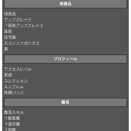
装備品
消耗品
アップグレード
┗
固有アップグレード
迷彩
信号旗
エコノミーボーナス
旗
プロフィール
アクセスレベル
実績
コレクション
エンブレム
技能バッジ
艦長
艦長スキル
┣
駆逐艦
┣
巡洋艦
┣
戦艦