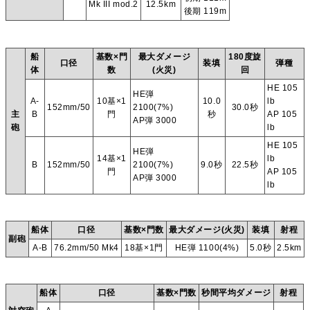
Mk III mod.2
12.5km
後期 119m
船
基数×門
最大ダメージ
180度旋
口径
装填
弾種
体
数
(火災)
回
HE 105
HE弾
A-
10基×1
10.0
lb
152mm/50
2100(7%)
30.0秒
主
B
門
秒
AP 105
AP弾 3000
砲
lb
HE 105
HE弾
14基×1
lb
B
152mm/50
2100(7%)
9.0秒
22.5秒
門
AP 105
AP弾 3000
lb
船体
口径
基数×門数
最大ダメージ(火災)
装填
射程
副砲
A-B
76.2mm/50 Mk4
18基×1門
HE弾 1100(4%)
5.0秒
2.5km
船体
口径
基数×門数
秒間平均ダメージ
射程