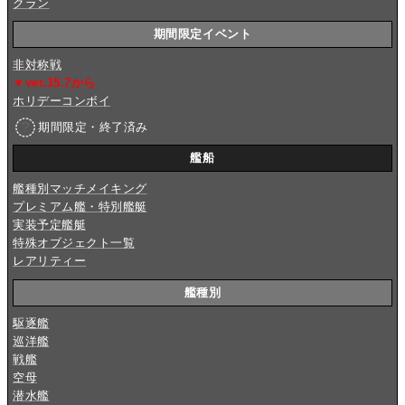
クラン
期間限定イベント
非対称戦
▼ver.15.7から
ホリデーコンボイ
期間限定・終了済み
艦船
艦種別マッチメイキング
プレミアム艦・特別艦艇
実装予定艦艇
特殊オブジェクト一覧
レアリティー
艦種別
駆逐艦
巡洋艦
戦艦
空母
潜水艦