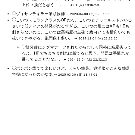
上位互換だと思う --
2023-04-04 (火) 19:04:59
ヴィセンテキラー筆頭候補 --
2023-04-08 (土) 22:37:25
こいつスモランクラスのOPだろ。こいつとチャールストンいる
せいで低ティアの開発がだるすぎる。こいつの腹にはAPもHEも
刺さらないのに、こいつは高精度の主砲で縦向いても横向いても
抜いてきやがる。砲門数も多い。 --
2024-12-04 (水) 22:22:25
随分昔にシグマナーフされたからむしろ同格に精度劣って
るよ。HPでちまちま削れば勝てると思う。問題は手慣れが
乗ってることだな。。 --
2024-12-04 (水) 22:32:13
ボンボン撃てて楽しいけど、えらい鈍足。巡洋艦がこんな鈍足
で役に立ったのかなあ --
2025-03-30 (日) 13:44:01