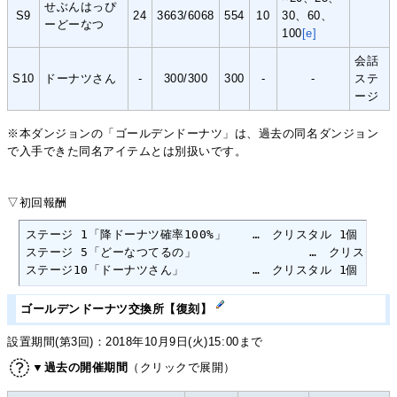
せぶんはっぴ
S9
24
3663/6068
554
10
30、60、
ーどーなつ
100
[e]
会話
S10
ドーナツさん
-
300/300
300
-
-
ステ
ージ
※本ダンジョンの「ゴールデンドーナツ」は、過去の同名ダンジョン
で入手できた同名アイテムとは別扱いです。
▽初回報酬
ステージ 1「降ドーナツ確率100%」	…　クリスタル 1個

ステージ 5「どーなつてるの」		…　クリスタル 1個

ステージ10「ドーナツさん」		…　クリスタル 1個
ゴールデンドーナツ交換所【復刻】
設置期間(第3回)：2018年10月9日(火)15:00まで
▼過去の開催期間
（クリックで展開）