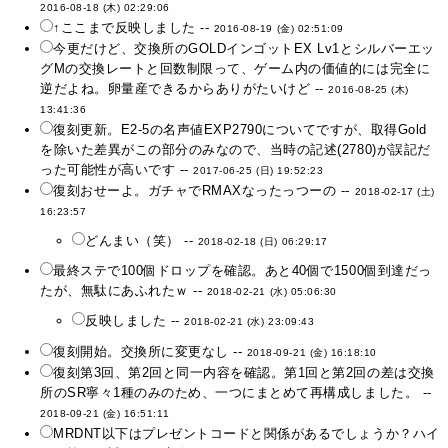
2016-08-18 (木) 02:29:06
↑ここまで反映しました --
2016-08-19 (金) 02:51:09
今更だけど、交換所のGOLDインゴットEX Lv1とシルバーエッ
グMの交換レートと回数制限って、ゲーム内の価値的には完全に
逆だよね。卵量産できるからありがたいけど --
2016-08-25 (木)
13:41:36
復刻更新。E2-5の名声値EXP2790についてですが、取得Gold
を除いた差異がこの部分のみなので、当時の記述(2780)が誤記だ
った可能性が高いです --
2017-06-25 (日) 19:52:23
復刻おせーよ。ガチャでRMAXなったっつーの --
2018-02-17 (土)
16:23:57
どんまい（笑） --
2018-02-18 (日) 06:29:17
最終ステで100個ドロップを確認。あと40個で1500個到達だっ
たが、無駄にあふれたｗ --
2018-02-21 (水) 05:06:30
反映しました --
2018-02-21 (水) 23:09:43
復刻開始。交換所に変更なし --
2018-09-21 (金) 16:18:10
復刻第3回、第2回と同一内容を確認。第1回と第2回の差は交換
所のSR寧々1種のみのため、一つにまとめて再構成しました。 --
2018-09-21 (金) 16:51:11
MRDNT以下はプレゼントコードと関係があるでしょうか？ハイ