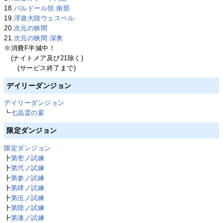
18.
バルドール領 南部
19.
浮遊大陸ウェスペル
20.
次元の狭間
21.
次元の狭間 深奥
※消費F半減中！
(ナイトメア及び21除く)
(サービス終了まで)
デイリーダンジョン
デイリーダンジョン
┗
七晶霊の宴
限定ダンジョン
限定ダンジョン
┣
第壱ノ試練
┣
第弐ノ試練
┣
第参ノ試練
┣
第肆ノ試練
┣
第伍ノ試練
┣
第陸ノ試練
┣
第漆ノ試練