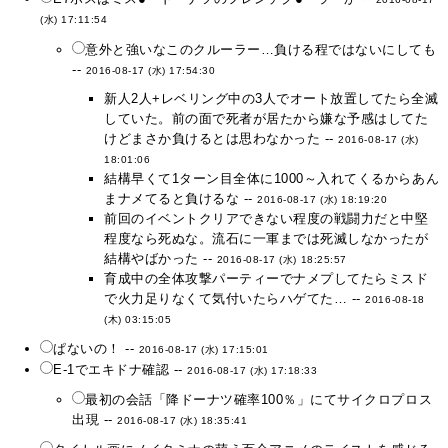
(水) 17:11:54
意外と強いなこのクルーラー…負ける程ではないにしても
--
2016-08-17 (水) 17:54:30
新人2人+レベリング中の3人でオート放置してたら全滅
していた。前の面で死者が居たから嫌な予感はしてた
けどまさか負けるとは思わなかった --
2016-08-17 (水)
18:01:06
結構早くて1ターン目全体に1000～入れてくるからあん
まナメてると負けるな --
2016-08-17 (水) 18:19:20
前回のイベントクリアできない程度の戦闘力だと中堅
程度なら死ぬな。流石に一軍までは死滅しなかったが
結構やばかった --
2016-08-17 (水) 18:25:57
育成中の全体攻撃パーティーでナメプしてたらミスド
で火力足りなくて気付いたらハゲてた… --
2016-08-18
(木) 03:15:05
ぱないの！ --
2016-08-17 (水) 17:15:01
E-1でエキドナ確認 --
2016-08-17 (水) 17:18:33
最初の会話「降ドーナツ確率100％」にてサイクロプロス
出現 --
2016-08-17 (水) 18:35:41