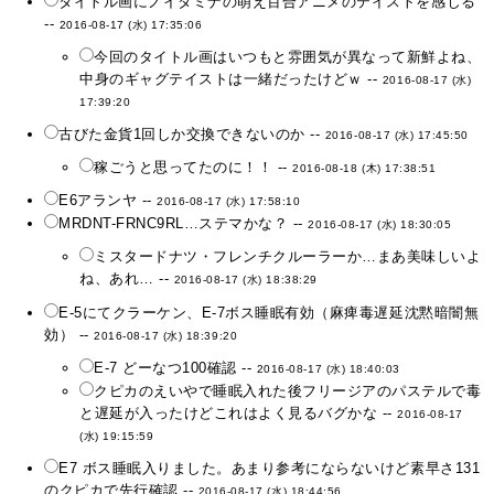
タイトル画にノイタミナの萌え百合アニメのテイストを感じる
--
2016-08-17 (水) 17:35:06
今回のタイトル画はいつもと雰囲気が異なって新鮮よね、
中身のギャグテイストは一緒だったけどｗ --
2016-08-17 (水)
17:39:20
古びた金貨1回しか交換できないのか --
2016-08-17 (水) 17:45:50
稼ごうと思ってたのに！！ --
2016-08-18 (木) 17:38:51
E6アランヤ --
2016-08-17 (水) 17:58:10
MRDNT-FRNC9RL…ステマかな？ --
2016-08-17 (水) 18:30:05
ミスタードナツ・フレンチクルーラーか…まあ美味しいよ
ね、あれ… --
2016-08-17 (水) 18:38:29
E-5にてクラーケン、E-7ボス睡眠有効（麻痺毒遅延沈黙暗闇無
効） --
2016-08-17 (水) 18:39:20
E-7 どーなつ100確認 --
2016-08-17 (水) 18:40:03
クピカのえいやで睡眠入れた後フリージアのパステルで毒
と遅延が入ったけどこれはよく見るバグかな --
2016-08-17
(水) 19:15:59
E7 ボス睡眠入りました。あまり参考にならないけど素早さ131
のクピカで先行確認 --
2016-08-17 (水) 18:44:56