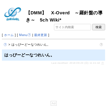
【DMM】 X-Overd ～羅針盤の導
き～ 5ch Wiki*
[
ホーム
] [
Menu
|
最終更新
]
> はっぴーどーなつれいん。
はっぴーどーなつれいん。
Last-modified: 2018-09-23 (日) 11:41:42