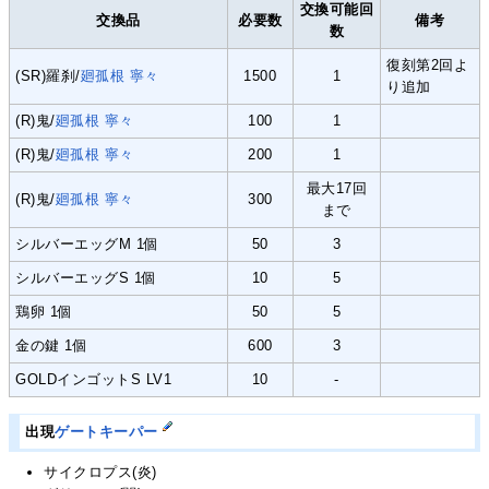
交換可能回
交換品
必要数
備考
数
復刻第2回よ
(SR)羅刹/
廻孤根 寧々
1500
1
り追加
(R)鬼/
廻孤根 寧々
100
1
(R)鬼/
廻孤根 寧々
200
1
最大17回
(R)鬼/
廻孤根 寧々
300
まで
シルバーエッグM 1個
50
3
シルバーエッグS 1個
10
5
鶏卵 1個
50
5
金の鍵 1個
600
3
GOLDインゴットS LV1
10
-
出現
ゲートキーパー
サイクロプス(炎)