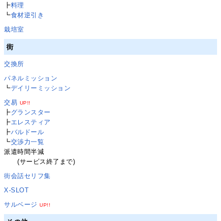
┣
料理
┗
食材逆引き
栽培室
街
交換所
パネルミッション
┗
デイリーミッション
交易
UP!!
┣
グランスター
┣
エレスティア
┣
バルドール
┗
交渉力一覧
派遣時間半減
(サービス終了まで)
街会話セリフ集
X-SLOT
サルベージ
UP!!