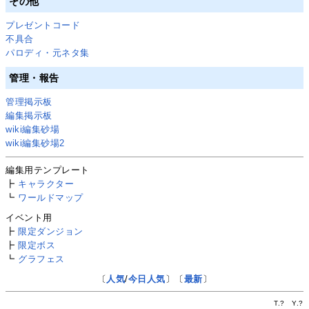
その他
プレゼントコード
不具合
パロディ・元ネタ集
管理・報告
管理掲示板
編集掲示板
wiki編集砂場
wiki編集砂場2
編集用テンプレート
┣
キャラクター
┗
ワールドマップ
イベント用
┣
限定ダンジョン
┣
限定ボス
┗
グラフェス
〔
人気
/
今日人気
〕〔
最新
〕
T.
?
Y.
?