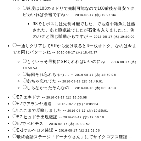
速度は103のミドリで先制可能なので100前後が目安？ク
ピカいれば余裕ですね～ --
2016-08-17 (水) 19:21:34
98でもボスには先制可能でした、でも道中雑魚には越
された、あと睡眠後でしたが石化も入りましたよ、例
のバグと同じ挙動かもですが --
2016-08-17 (水) 19:49:09
一通りクリアしてSRから受け取るとR一枚オトク、なのは今ま
でと同じパターンね --
2016-08-17 (水) 18:45:37
もういっそ最初にSRくれればいいのにね --
2016-08-17 (水)
18:58:54
毎回それ忘れちゃう... --
2016-08-17 (水) 18:59:28
あちゃ忘れてた --
2016-08-18 (木) 01:49:01
しらなかったそんなの --
2016-08-18 (木) 08:04:33
E7 エキドナ --
2016-08-17 (水) 19:03:08
E7でアランヤ遭遇 --
2016-08-17 (水) 19:05:34
↑ここまで反映しました --
2016-08-17 (水) 19:35:01
E7 ヒュドラ出現確認 --
2016-08-17 (水) 19:50:18
E7でベヒモス --
2016-08-17 (水) 20:03:52
E-1ケルベロス確認 --
2016-08-17 (水) 21:51:56
最終会話ステージ「ドーナツさん」にてサイクロプス確認 --