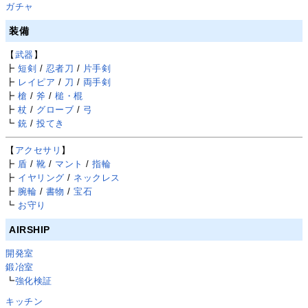
ガチャ
装備
【
武器
】
┣
短剣
/
忍者刀
/
片手剣
┣
レイピア
/
刀
/
両手剣
┣
槍
/
斧
/
槌・棍
┣
杖
/
グローブ
/
弓
┗
銃
/
投てき
【
アクセサリ
】
┣
盾
/
靴
/
マント
/
指輪
┣
イヤリング
/
ネックレス
┣
腕輪
/
書物
/
宝石
┗
お守り
AIRSHIP
開発室
鍛冶室
┗
強化検証
キッチン