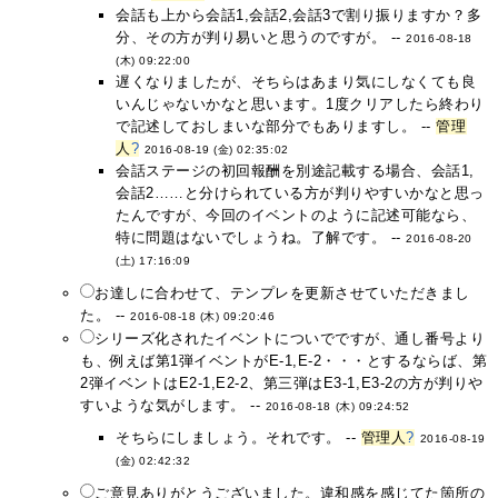
会話も上から会話1,会話2,会話3で割り振りますか？多
分、その方が判り易いと思うのですが。 --
2016-08-18
(木) 09:22:00
遅くなりましたが、そちらはあまり気にしなくても良
いんじゃないかなと思います。1度クリアしたら終わり
で記述しておしまいな部分でもありますし。 --
管理
人
?
2016-08-19 (金) 02:35:02
会話ステージの初回報酬を別途記載する場合、会話1,
会話2……と分けられている方が判りやすいかなと思っ
たんですが、今回のイベントのように記述可能なら、
特に問題はないでしょうね。了解です。 --
2016-08-20
(土) 17:16:09
お達しに合わせて、テンプレを更新させていただきまし
た。 --
2016-08-18 (木) 09:20:46
シリーズ化されたイベントについでですが、通し番号より
も、例えば第1弾イベントがE-1,E-2・・・とするならば、第
2弾イベントはE2-1,E2-2、第三弾はE3-1,E3-2の方が判りや
すいような気がします。 --
2016-08-18 (木) 09:24:52
そちらにしましょう。それです。 --
管理人
?
2016-08-19
(金) 02:42:32
ご意見ありがとうございました。違和感を感じてた箇所の