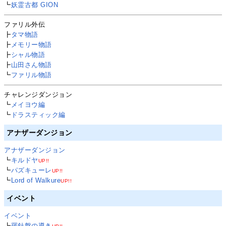
┗
妖霊古都 GION
ファリル外伝
┣
タマ物語
┣
メモリー物語
┣
シャル物語
┣
山田さん物語
┗
ファリル物語
チャレンジダンジョン
┗
メイヨウ編
┗
ドラスティック編
アナザーダンジョン
アナザーダンジョン
┗
キルドヤ
UP!!
┗
パズキューレ
UP!!
┗
Lord of Walkure
UP!!
イベント
イベント
┗
羅針盤の導き