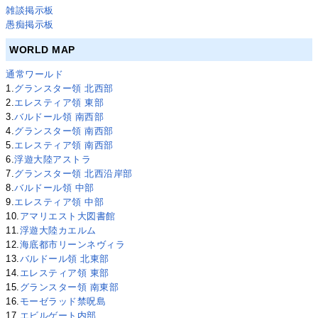
雑談掲示板
愚痴掲示板
WORLD MAP
通常ワールド
1.
グランスター領 北西部
2.
エレスティア領 東部
3.
バルドール領 南西部
4.
グランスター領 南西部
5.
エレスティア領 南西部
6.
浮遊大陸アストラ
7.
グランスター領 北西沿岸部
8.
バルドール領 中部
9.
エレスティア領 中部
10.
アマリエスト大図書館
11.
浮遊大陸カエルム
12.
海底都市リーンネヴィラ
13.
バルドール領 北東部
14.
エレスティア領 東部
15.
グランスター領 南東部
16.
モーゼラッド禁呪島
17.
エビルゲート内部