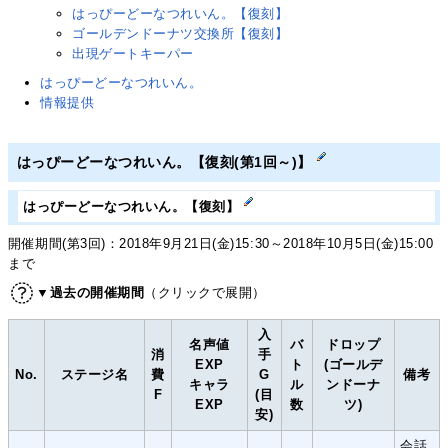
はっぴーどーなつれいん。【復刻】
ゴールデンドーナツ交換所【復刻】
出現ゲートキーパー
はっぴーどーなつれいん。
情報提供
はっぴーどーなつれいん。【復刻(第1回～)】
はっぴーどーなつれいん。【復刻】
開催期間(第3回)：2018年9月21日(金)15:30～2018年10月5日(金)15:00
まで
▼過去の開催期間
（クリックで展開）
入
名声値
バ
ドロップ
消
手
EXP
ト
(ゴールデ
No.
ステージ名
費
G
備考
キャラ
ル
ンドーナ
F
(目
EXP
数
ツ)
安)
会話