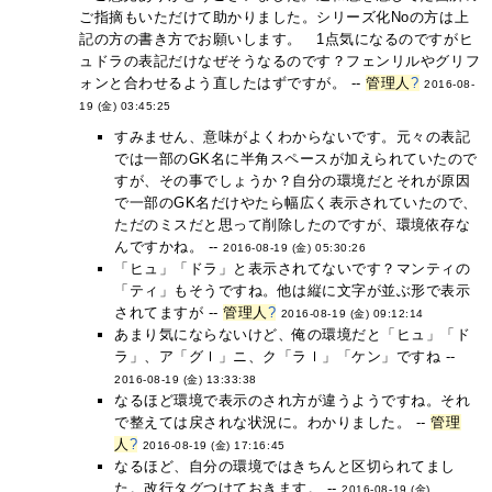
ご指摘もいただけて助かりました。シリーズ化Noの方は上
記の方の書き方でお願いします。 1点気になるのですがヒ
ュドラの表記だけなぜそうなるのです？フェンリルやグリフ
ォンと合わせるよう直したはずですが。 --
管理人
?
2016-08-
19 (金) 03:45:25
すみません、意味がよくわからないです。元々の表記
では一部のGK名に半角スペースが加えられていたので
すが、その事でしょうか？自分の環境だとそれが原因
で一部のGK名だけやたら幅広く表示されていたので、
ただのミスだと思って削除したのですが、環境依存な
んですかね。 --
2016-08-19 (金) 05:30:26
「ヒュ」「ドラ」と表示されてないです？マンティの
「ティ」もそうですね。他は縦に文字が並ぶ形で表示
されてますが --
管理人
?
2016-08-19 (金) 09:12:14
あまり気にならないけど、俺の環境だと「ヒュ」「ド
ラ」、ア「グｌ」ニ、ク「ラｌ」「ケン」ですね --
2016-08-19 (金) 13:33:38
なるほど環境で表示のされ方が違うようですね。それ
で整えては戻されな状況に。わかりました。 --
管理
人
?
2016-08-19 (金) 17:16:45
なるほど、自分の環境ではきちんと区切られてまし
た。改行タグつけておきます。 --
2016-08-19 (金)