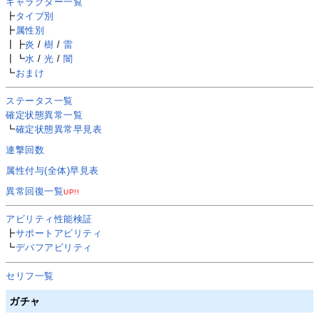
キャラクター一覧
┣
タイプ別
┣
属性別
┃┣
炎
/
樹
/
雷
┃┗
水
/
光
/
闇
┗
おまけ
ステータス一覧
確定状態異常一覧
┗
確定状態異常早見表
連撃回数
属性付与(全体)早見表
異常回復一覧
UP!!
アビリティ性能検証
┣
サポートアビリティ
┗
デバフアビリティ
セリフ一覧
ガチャ