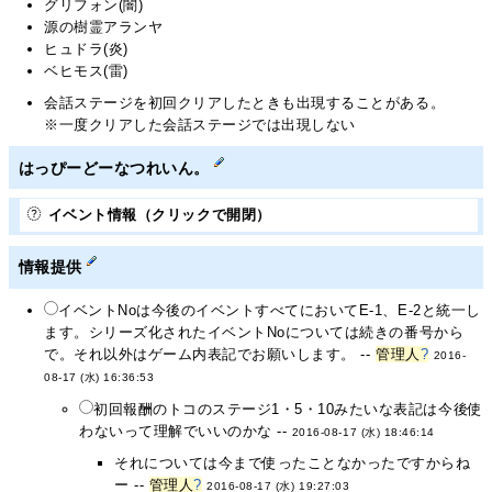
グリフォン(闇)
源の樹霊アランヤ
ヒュドラ(炎)
ベヒモス(雷)
会話ステージを初回クリアしたときも出現することがある。
※一度クリアした会話ステージでは出現しない
はっぴーどーなつれいん。
イベント情報（クリックで開閉）
情報提供
イベントNoは今後のイベントすべてにおいてE-1、E-2と統一し
ます。シリーズ化されたイベントNoについては続きの番号から
で。それ以外はゲーム内表記でお願いします。 --
管理人
?
2016-
08-17 (水) 16:36:53
初回報酬のトコのステージ1・5・10みたいな表記は今後使
わないって理解でいいのかな --
2016-08-17 (水) 18:46:14
それについては今まで使ったことなかったですからね
ー --
管理人
?
2016-08-17 (水) 19:27:03