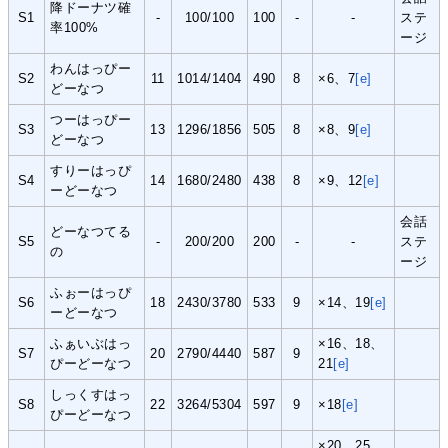
降ドーナツ確
S1
-
100/100
100
-
-
ステ
率100%
ージ
わんはっぴー
S2
11
1014/1404
490
8
×6、7
[e]
どーなつ
つーはっぴー
S3
13
1296/1856
505
8
×8、9
[e]
どーなつ
すりーはっぴ
S4
14
1680/2480
438
8
×9、12
[e]
ーどーなつ
会話
どーなつてる
S5
-
200/200
200
-
-
ステ
の
ージ
ふぉーはっぴ
S6
18
2430/3780
533
9
×14、19
[e]
ーどーなつ
ふぁいぶはっ
×16、18、
S7
20
2790/4440
587
9
ぴーどーなつ
21
[e]
しっくすはっ
S8
22
3264/5304
597
9
×18
[e]
ぴーどーなつ
×20、25、