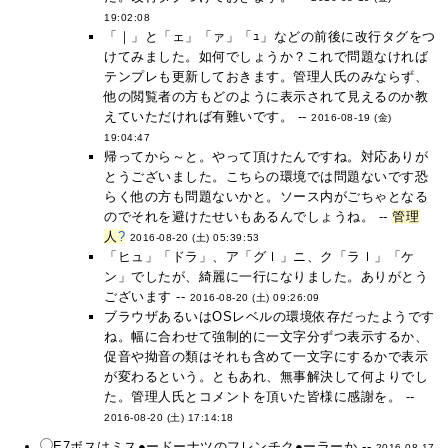
19:02:08
「｜」と「ェ」「ァ」「ｭ」などの前後に改行タグをつ
けてみました。如何でしょうか？これで問題なければ
テンプレも更新しておきます。管理人氏のみならず、
他の閲覧者の方もどのように表示されて見えるのか教
えていただければ有難いです。 --
2016-08-19 (金)
19:04:47
帰ってから～と。やって頂けたんですね。対応ありが
とうございました。こちらの環境では問題ないです恐
らく他の方も問題ないかと。ソース内がごちゃとなる
のでそれを避けたせいもあるんでしょうね。 --
管理
人
?
2016-08-20 (土) 05:39:53
「ヒュ」「ドラ」、ア「グｌ」ニ、ク「ラｌ」「ケ
ン」でしたが、綺麗に一行になりました。ありがとう
ございます --
2016-08-20 (土) 09:26:09
ブラウザあるいはOSレベルの環境依存だったようです
ね。幅に合わせて強制的に一文字分ずつ表示するか、
促音や拗音の類はそれも含めて一文字にするかで表示
が変わるという。ともあれ、無事解決して何よりでし
た。管理人氏とコメントを頂いた皆様に感謝を。 --
2016-08-20 (土) 17:14:18
E7ボスはミス●ードーナツのフレンチク●ーラーか --
2016-08-17