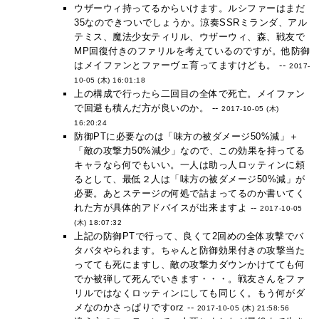
ウザーウィ持ってるからいけます。ルシファーはまだ
35なのできついでしょうか。涼奏SSRミランダ、アル
テミス、魔法少女ティリル、ウザーウィ、森、戦友で
MP回復付きのファリルを考えているのですが。他防御
はメイファンとファーヴェ育ってますけども。 --
2017-
10-05 (木) 16:01:18
上の構成で行ったら二回目の全体で死亡。メイファン
で回避も積んだ方が良いのか。 --
2017-10-05 (木)
16:20:24
防御PTに必要なのは「味方の被ダメージ50%減」＋
「敵の攻撃力50%減少」なので、この効果を持ってる
キャラなら何でもいい。一人は助っ人ロッティンに頼
るとして、最低２人は「味方の被ダメージ50%減」が
必要。あとステージの何処で詰まってるのか書いてく
れた方が具体的アドバイスが出来ますよ --
2017-10-05
(木) 18:07:32
上記の防御PTで行って、良くて2回めの全体攻撃でバ
タバタやられます。ちゃんと防御効果付きの攻撃当た
ってても死にますし、敵の攻撃力ダウンかけてても何
でか被弾して死んでいきます・・・。戦友さんをファ
リルではなくロッティンにしても同じく。もう何がダ
メなのかさっぱりですorz --
2017-10-05 (木) 21:58:56