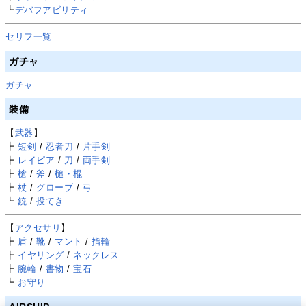
┗
デバフアビリティ
セリフ一覧
ガチャ
ガチャ
装備
【
武器
】
┣
短剣
/
忍者刀
/
片手剣
┣
レイピア
/
刀
/
両手剣
┣
槍
/
斧
/
槌・棍
┣
杖
/
グローブ
/
弓
┗
銃
/
投てき
【
アクセサリ
】
┣
盾
/
靴
/
マント
/
指輪
┣
イヤリング
/
ネックレス
┣
腕輪
/
書物
/
宝石
┗
お守り