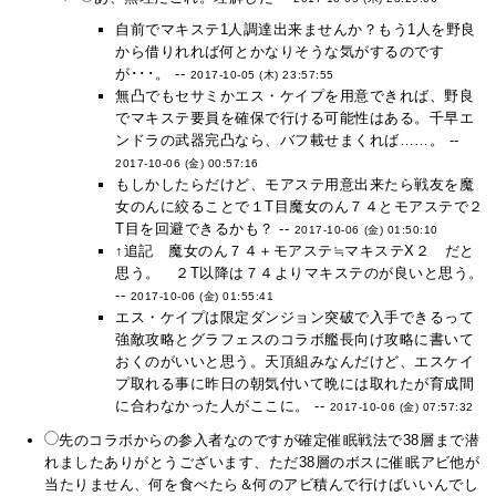
自前でマキステ1人調達出来ませんか？もう1人を野良
から借りれれば何とかなりそうな気がするのです
が･･･。 --
2017-10-05 (木) 23:57:55
無凸でもセサミかエス・ケイプを用意できれば、野良
でマキステ要員を確保で行ける可能性はある。千早エ
ンドラの武器完凸なら、バフ載せまくれば……。 --
2017-10-06 (金) 00:57:16
もしかしたらだけど、モアステ用意出来たら戦友を魔
女のんに絞ることで１T目魔女のん７４とモアステで２
T目を回避できるかも？ --
2017-10-06 (金) 01:50:10
↑追記 魔女のん７４＋モアステ≒マキステX２ だと
思う。 ２T以降は７４よりマキステのが良いと思う。
--
2017-10-06 (金) 01:55:41
エス・ケイプは限定ダンジョン突破で入手できるって
強敵攻略とグラフェスのコラボ艦長向け攻略に書いて
おくのがいいと思う。天頂組みなんだけど、エスケイ
プ取れる事に昨日の朝気付いて晩には取れたが育成間
に合わなかった人がここに。 --
2017-10-06 (金) 07:57:32
先のコラボからの参入者なのですが確定催眠戦法で38層まで潜
れましたありがとうございます、ただ38層のボスに催眠アビ他が
当たりません、何を食べたら＆何のアビ積んで行けばいいんでし