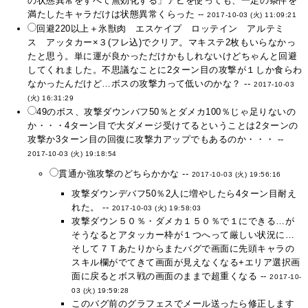
の状態異常をすべて無効化する」アビを使っても、一定の条件を
満たしたキャラだけは状態異常くらった --
2017-10-03 (火) 11:09:21
回避220以上＋氷獣肉 エスケイプ ロッテイン アルテミ
ス アッタカー×３(フレ込)でクリア。マキステ2枚もいらなかっ
たと思う。単に運が良かっただけかもしれないけどちゃんと回避
してくれました。不思議なことに2ターン目の攻撃が１しか食らわ
なかったんだけど…ボスの攻撃力って低いのかな？ --
2017-10-03
(火) 16:31:29
49のボス、攻撃ダウンバフ50％とダメカ100％じゃ足りないの
か・・・4ターン目で大ダメージ受けてるということは2ターンの
攻撃か3ターン目の回復に攻撃力アップでもあるのか・・・ --
2017-10-03 (火) 19:18:54
貫通か強攻撃のどちらかかな --
2017-10-03 (火) 19:56:16
攻撃ダウンデバフ50％2人に増やしたら4ターン目耐え
れた。 --
2017-10-03 (火) 19:58:03
攻撃ダウン５０％・ダメカ１５０％で１にできる…が
そうなるとアタッカー枠が１つへって厳しい状況に…
そして７Ｔあたりからまたバグで画面に先頭キャラの
スキル欄がでてきて画面が見えなくなる+エリア選択画
面に戻るとボス戦の画面のままで超重くなる --
2017-10-
03 (火) 19:59:28
このバグ前のグラフェスでメール送ったら修正します