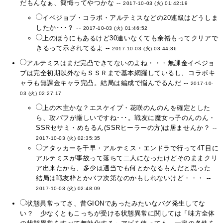
だもんなぁ、簡悔ってやつかな --
2017-10-03 (火) 01:42:19
イベジョブ・コラボ・アルテミスなどの20連級はどうしま
したか･･･？ --
2017-10-03 (火) 01:46:52
上のほうにもあるけど30連いなくても余裕もってクリアで
きるって示されてるよ --
2017-10-03 (火) 03:44:36
アルテミスはまだ完凸できてないのよね・・・無課金イベジョ
ブは完全初期以外ならＳＳＲまで基本網羅しているし、コラボキ
ャラも無課金キャラ完凸。結局は編成で悩んでるんだ --
2017-10-
03 (火) 02:27:17
上の木主かな？エスケイプ・花咲のんのんを確定とした
ら、攻バフが厳しいですね･･･。戦友に魔女っ子のんのん・
SSRセサミ・めもるん(SSRヒーラーの方)は居ませんか？ --
2017-10-03 (火) 02:35:35
アタッカーを千早・アルテミス・エンドラで行って4T目に
アルテミスが事故って落ちて二人になったけどそのままクリ
ア出来たから、多少は適当でも何とかなるもんだと思った
結局は戦友枠とかバフ次第なのかもしれないけど・・・ --
2017-10-03 (火) 02:48:09
状態異常ってさ、昔GIONであったみたいなバグ発生してな
い？ 少なくともこっちが受ける状態異常に関しては「味方全体