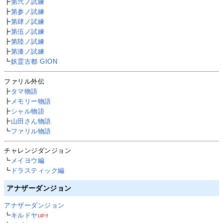
┣
第弐ノ試練
┣
第参ノ試練
┣
第肆ノ試練
┣
第伍ノ試練
┣
第陸ノ試練
┣
第漆ノ試練
┗
妖霊古都 GION
ファリル外伝
┣
タマ物語
┣
メモリー物語
┣
シャル物語
┣
山田さん物語
┗
ファリル物語
チャレンジダンジョン
┗
メイヨウ編
┗
ドラスティック編
アナザーダンジョン
アナザーダンジョン
┗
キルドヤ
UP!!