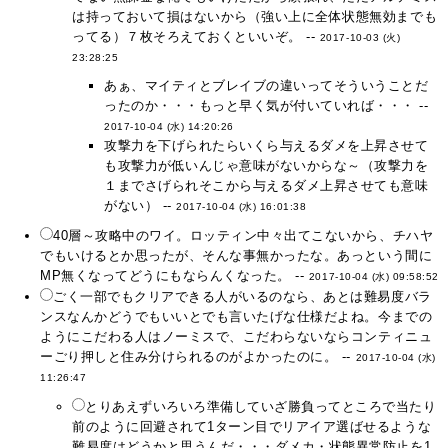
は持っておいて損はないから（強い上に全体状態無効までも
ってる）７枚そろえておくといいぞ。 --
2017-10-03 (火)
23:28:25
あぁ、マイティとブレイブの違いってそういうことだ
ったのか・・・もっと早く気が付いていれば・・・ --
2017-10-04 (水) 14:20:26
攻撃力を下げられたらいくら与えるダメを上昇させて
も攻撃力が低いんじゃ意味がないからな～（攻撃力を
１までさげられそこから与えるダメ上昇させても意味
がない） --
2017-10-04 (水) 16:01:38
40層～攻略中のワイ。ロッティン中々出てこないから、チハヤ
でもいけるとか思ったが、そんな事無かったな。あっという間に
MP無くなってどうにもならんくなった。 --
2017-10-04 (水) 09:58:52
ごく一部でもクリアできる人がいるのなら、あとは難易度バラ
ンスなんかどうでもいいとでも言いたげな仕様だよね。今までの
ようにこだわる人はノーミスで、こだわらないならコンティニュ
ーごり押しと住み分けられるのがよかったのに。 --
2017-10-04 (水)
11:26:47
とりあえずいろいろ準備していざ勝負ってところで当たり
前のように回避されて1ターン目でリアイア選ばせるような
難易度はどうかと思うんだ・・・ダメカ・状態異常防止を1