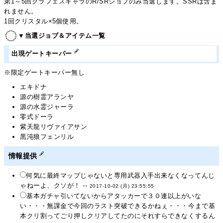
第1～5回グラフェスキャラのR/SRジョブのみ当選します。SSRは含ま
れません。
1回クリスタル×5個使用。
▼当選ジョブ＆アイテム一覧
出現ゲートキーパー
※限定ゲートキーパー無し
エキドナ
源の樹霊アランヤ
源の水霊ジャーラ
零式ドーラ
紫天龍リヴァイアサン
黒沌狼フェンリル
情報提供
何気に最終マップじゃないと専用武器入手出来なくなってんじ
ゃねーよ、クソが！ --
2017-10-02 (月) 23:55:55
基本ガチャ引いてないからアタッカーで３０連以上がいな
い・・・無課金で今回のラスト突破できるかねぇ・・・今まで基
本クリ割ってごり押しクリアしてたのにそれすらできなくするん