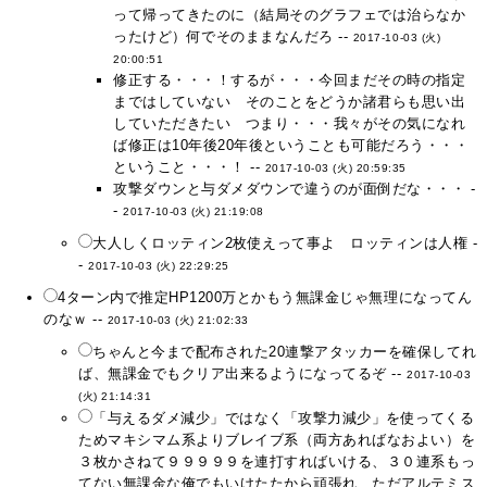
って帰ってきたのに（結局そのグラフェでは治らなか
ったけど）何でそのままなんだろ --
2017-10-03 (火)
20:00:51
修正する・・・！するが・・・今回まだその時の指定
まではしていない そのことをどうか諸君らも思い出
していただきたい つまり・・・我々がその気になれ
ば修正は10年後20年後ということも可能だろう・・・
ということ・・・！ --
2017-10-03 (火) 20:59:35
攻撃ダウンと与ダメダウンで違うのが面倒だな・・・ -
-
2017-10-03 (火) 21:19:08
大人しくロッティン2枚使えって事よ ロッティンは人権 -
-
2017-10-03 (火) 22:29:25
4ターン内で推定HP1200万とかもう無課金じゃ無理になってん
のなｗ --
2017-10-03 (火) 21:02:33
ちゃんと今まで配布された20連撃アタッカーを確保してれ
ば、無課金でもクリア出来るようになってるぞ --
2017-10-03
(火) 21:14:31
「与えるダメ減少」ではなく「攻撃力減少」を使ってくる
ためマキシマム系よりブレイブ系（両方あればなおよい）を
３枚かさねて９９９９９を連打すればいける、３０連系もっ
てない無課金な俺でもいけたたから頑張れ、ただアルテミス