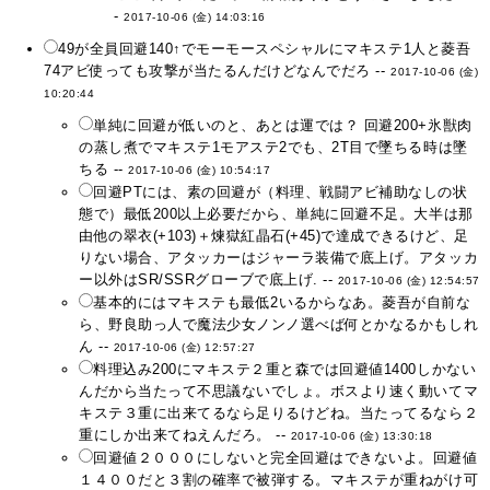
-
2017-10-06 (金) 14:03:16
49が全員回避140↑でモーモースペシャルにマキステ1人と菱吾
74アビ使っても攻撃が当たるんだけどなんでだろ --
2017-10-06 (金)
10:20:44
単純に回避が低いのと、あとは運では？ 回避200+氷獣肉
の蒸し煮でマキステ1モアステ2でも、2T目で墜ちる時は墜
ちる --
2017-10-06 (金) 10:54:17
回避PTには、素の回避が（料理、戦闘アビ補助なしの状
態で）最低200以上必要だから、単純に回避不足。大半は那
由他の翠衣(+103)＋煉獄紅晶石(+45)で達成できるけど、足
りない場合、アタッカーはジャーラ装備で底上げ。アタッカ
ー以外はSR/SSRグローブで底上げ. --
2017-10-06 (金) 12:54:57
基本的にはマキステも最低2いるからなあ。菱吾が自前な
ら、野良助っ人で魔法少女ノンノ選べば何とかなるかもしれ
ん --
2017-10-06 (金) 12:57:27
料理込み200にマキステ２重と森では回避値1400しかない
んだから当たって不思議ないでしょ。ボスより速く動いてマ
キステ３重に出来てるなら足りるけどね。当たってるなら２
重にしか出来てねえんだろ。 --
2017-10-06 (金) 13:30:18
回避値２０００にしないと完全回避はできないよ。回避値
１４００だと３割の確率で被弾する。マキステが重ねがけ可