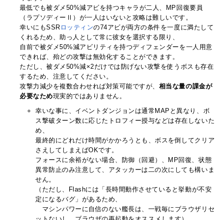
最低でも被ダメ50%減アビを持つキャラが二人、MP回復要員
（ラプソディーⅡ）が一人はいないと攻略は難しいです。
幸いにもSSR
ロッティン
の74アビが両方の条件を一度に満たして
くれるため、助っ人として常に彼女を選択する限り、
自前で被ダメ50%減アビリティを持つディフェンダーを一人用意
できれば、殆どの攻撃は無効化することができます。
ただし、被ダメ50%減×2だけでは防げない攻撃を使うボスも存在
するため、注意してください。
攻撃力減少を複数合わせれば対策可能ですが、
相当な量の課金が
必要なため
現実的ではありません。
幸いな事に、イベントダンジョンは通常MAPと異なり、ボ
ス撃破ターン数に応じたトロフィー授与などは存在しないた
め、
最終的にどれだけ時間がかかろうとも、ボスを倒してクリア
さえしてしまえばOKです。
フォースに余裕がない場合、防御（回避）、MP回復、状態
異常防止のみ注意して、アタッカーは二の次にしても構いま
せん。
（ただし、Flashには「長時間動作させていると挙動が不安
定になるバグ」があるため、
マシンパワーに自信のない艦長は、一戦毎にブラウザリセ
ットないし、ブラウザの再起動をオススメします）