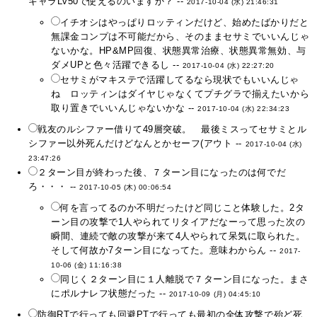
キャラLv50で使えるのいますか？ --
2017-10-04 (水) 21:46:31
イチオシはやっぱりロッティンだけど、始めたばかりだと
無課金コンプは不可能だから、そのままセサミでいいんじゃ
ないかな。HP&MP回復、状態異常治療、状態異常無効、与
ダメUPと色々活躍できるし --
2017-10-04 (水) 22:27:20
セサミがマキステで活躍してるなら現状でもいいんじゃ
ね ロッティンはダイヤじゃなくてプチグラで揃えたいから
取り置きでいいんじゃないかな --
2017-10-04 (水) 22:34:23
戦友のルシファー借りて49層突破。 最後ミスってセサミとル
シファー以外死んだけどなんとかセーフ(アウト --
2017-10-04 (水)
23:47:26
２ターン目が終わった後、７ターン目になったのは何でだ
ろ・・・ --
2017-10-05 (木) 00:06:54
何を言ってるのか不明だったけど同じこと体験した。2タ
ーン目の攻撃で1人やられてリタイアだなーって思った次の
瞬間、連続で敵の攻撃が来て4人やられて呆気に取られた。
そして何故か7ターン目になってた。意味わからん --
2017-
10-06 (金) 11:16:38
同じく２ターン目に１人離脱で７ターン目になった。まさ
にポルナレフ状態だった --
2017-10-09 (月) 04:45:10
防御RTで行っても回避PTで行っても最初の全体攻撃で殆ど死