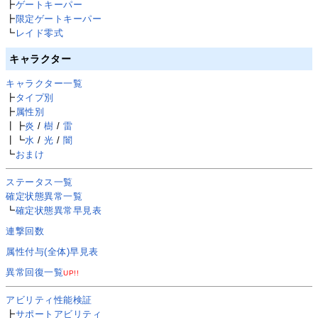
┣
ゲートキーパー
┣
限定ゲートキーパー
┗
レイド零式
キャラクター
キャラクター一覧
┣
タイプ別
┣
属性別
┃┣
炎
/
樹
/
雷
┃┗
水
/
光
/
闇
┗
おまけ
ステータス一覧
確定状態異常一覧
┗
確定状態異常早見表
連撃回数
属性付与(全体)早見表
異常回復一覧
UP!!
アビリティ性能検証
┣
サポートアビリティ