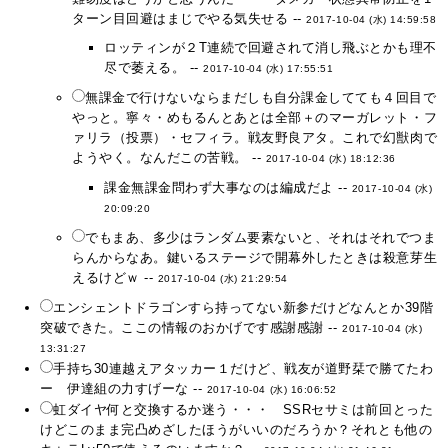
ターン目回避はまじでやる気失せる --
2017-10-04 (水) 14:59:58
ロッティンが２T連続で回避されて消し飛ぶとかも理不
尽で萎える。 --
2017-10-04 (水) 17:55:51
無課金で行けないならまだしも自分課金してても４回目で
やっと。寧々・めもるんとあとは全部＋のマーガレット・フ
ァリラ（投票）・セフィラ。戦友野良アタ。これで幻獣肉で
ようやく。なんだこの苦戦。 --
2017-10-04 (水) 18:12:36
課金無課金問わず大事なのは編成だよ --
2017-10-04 (水)
20:09:20
でもまあ、多少はランダム要素ないと、それはそれでつま
らんからなあ。鍵いるステージで開幕外したときは殺意芽生
えるけどｗ --
2017-10-04 (水) 21:29:54
エンシェントドラゴンすら持ってない新参だけどなんとか39階
突破できた。ここの情報のおかげです感謝感謝 --
2017-10-04 (水)
13:31:27
手持ち30連越えアタッカー１だけど、戦友が道野栞で勝てたわ
ー 伊達組の力すげーな --
2017-10-04 (水) 16:06:52
虹ダイヤ何と交換するか迷う・・・ SSRセサミは前回とった
けどこのまま完凸めざしたほうがいいのだろうか？それとも他の