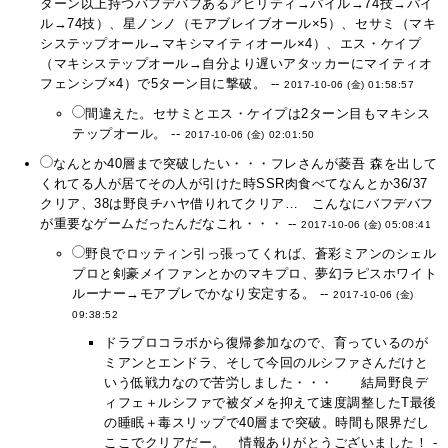
ターン以上持つバフデバフあるアビリティ→パイル→74技→パイ
ル→74技）、星ノンノ（モアブレイブオール×5）、セサミ（マキ
システップオール→マキシマイティオール×4）、エス・ケイプ
（マキシステップオール→自分より遅いアタッカーにマイティオ
フェンシブ×4）で5ターン目に撃破。 --
2017-10-06 (金) 01:58:57
間違えた。セサミとエス・ケイプは2ターン目もマキシス
テップオール。 --
2017-10-06 (金) 02:01:50
なんとか40層まで突破したい・・・フレさんが菱吾 森を出して
くれてる人が居てその人が引けた時SSR肉食べてなんとか36/37
クリア、38は野良チハヤ借りれてクリア… こんなにバフデバフ
が重要なゲームだったんだなこれ・・・ --
2017-10-06 (金) 05:08:41
野良でロッティン引っ張ってくれば、蒼彩ミアンのシェル
プロと剣豪メイファンとかのマキプロ、夢幻ラピスホワイト
ルーナー→モアブレでかなり安定する。 --
2017-10-06 (金)
09:38:52
ドラプロコラボから復帰参加なので、育っているのが
ミアンとエンドラ、そして今回のルシファさんだけと
いう低戦力なので苦労しました・・・ 結局野良デ
ィフェ＋ルシファで被ダメを抑えて速度調整したT最後
の睡眠＋毒スリップで40層まで突破。時間も限界だし
ここでクリアだー。 情報ありがとうございました！ -