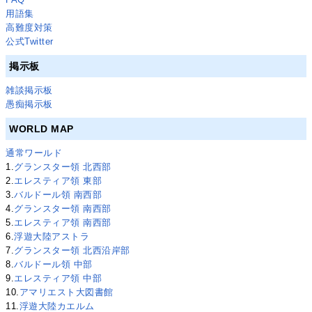
用語集
高難度対策
公式Twitter
掲示板
雑談掲示板
愚痴掲示板
WORLD MAP
通常ワールド
1.
グランスター領 北西部
2.
エレスティア領 東部
3.
バルドール領 南西部
4.
グランスター領 南西部
5.
エレスティア領 南西部
6.
浮遊大陸アストラ
7.
グランスター領 北西沿岸部
8.
バルドール領 中部
9.
エレスティア領 中部
10.
アマリエスト大図書館
11.
浮遊大陸カエルム