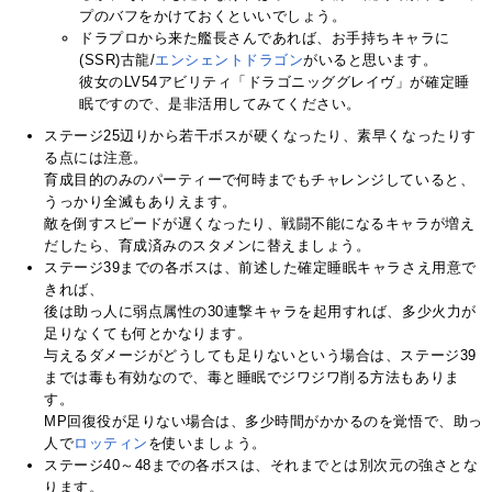
プのバフをかけておくといいでしょう。
ドラプロから来た艦長さんであれば、お手持ちキャラに
(SSR)古龍/
エンシェントドラゴン
がいると思います。
彼女のLV54アビリティ「ドラゴニッググレイヴ」が確定睡
眠ですので、是非活用してみてください。
ステージ25辺りから若干ボスが硬くなったり、素早くなったりす
る点には注意。
育成目的のみのパーティーで何時までもチャレンジしていると、
うっかり全滅もありえます。
敵を倒すスピードが遅くなったり、戦闘不能になるキャラが増え
だしたら、育成済みのスタメンに替えましょう。
ステージ39までの各ボスは、前述した確定睡眠キャラさえ用意で
きれば、
後は助っ人に弱点属性の30連撃キャラを起用すれば、多少火力が
足りなくても何とかなります。
与えるダメージがどうしても足りないという場合は、ステージ39
までは毒も有効なので、毒と睡眠でジワジワ削る方法もありま
す。
MP回復役が足りない場合は、多少時間がかかるのを覚悟で、助っ
人で
ロッティン
を使いましょう。
ステージ40～48までの各ボスは、それまでとは別次元の強さとな
ります。