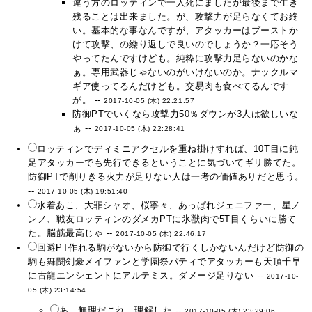
違う方のロッティンで一人死にましたが最後まで生き
残ることは出来ました。が、攻撃力が足らなくてお終
い。基本的な事なんですが、アタッカーはブーストか
けて攻撃、の繰り返しで良いのでしょうか？一応そう
やってたんですけども。純粋に攻撃力足らないのかな
ぁ。専用武器じゃないのがいけないのか。ナックルマ
ギア使ってるんだけども。交易肉も食べてるんです
が。 --
2017-10-05 (木) 22:21:57
防御PTでいくなら攻撃力50％ダウンが3人は欲しいな
ぁ --
2017-10-05 (木) 22:28:41
ロッティンでディミニアクセルを重ね掛けすれば、10T目に鈍
足アタッカーでも先行できるということに気づいてギリ勝てた。
防御PTで削りきる火力が足りない人は一考の価値ありだと思う。
--
2017-10-05 (木) 19:51:40
水着あこ、大罪シャオ、桜寧々、あっぱれジェニファー、星ノ
ンノ、戦友ロッティンのダメカPTに氷獣肉で5T目くらいに勝て
た。脳筋最高じゃ --
2017-10-05 (木) 22:46:17
回避PT作れる駒がないから防御で行くしかないんだけど防御の
駒も舞闘剣豪メイファンと学園祭パティでアタッカーも天頂千早
に古龍エンシェントにアルテミス。ダメージ足りない --
2017-10-
05 (木) 23:14:54
あ、無理だこれ。理解した --
2017-10-05 (木) 23:29:06