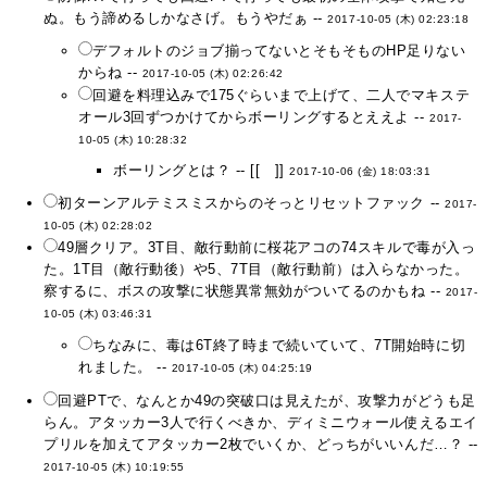
ぬ。もう諦めるしかなさげ。もうやだぁ --
2017-10-05 (木) 02:23:18
デフォルトのジョブ揃ってないとそもそものHP足りない
からね --
2017-10-05 (木) 02:26:42
回避を料理込みで175ぐらいまで上げて、二人でマキステ
オール3回ずつかけてからボーリングするとええよ --
2017-
10-05 (木) 10:28:32
ボーリングとは？ -- [[ ]]
2017-10-06 (金) 18:03:31
初ターンアルテミスミスからのそっとリセットファック --
2017-
10-05 (木) 02:28:02
49層クリア。3T目、敵行動前に桜花アコの74スキルで毒が入っ
た。1T目（敵行動後）や5、7T目（敵行動前）は入らなかった。
察するに、ボスの攻撃に状態異常無効がついてるのかもね --
2017-
10-05 (木) 03:46:31
ちなみに、毒は6T終了時まで続いていて、7T開始時に切
れました。 --
2017-10-05 (木) 04:25:19
回避PTで、なんとか49の突破口は見えたが、攻撃力がどうも足
らん。アタッカー3人で行くべきか、ディミニウォール使えるエイ
プリルを加えてアタッカー2枚でいくか、どっちがいいんだ…？ --
2017-10-05 (木) 10:19:55