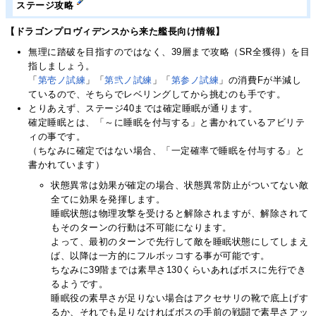
ステージ攻略
【ドラゴンプロヴィデンスから来た艦長向け情報】
無理に踏破を目指すのではなく、39層まで攻略（SR全獲得）を目
指しましょう。
「
第壱ノ試練
」「
第弐ノ試練
」「
第参ノ試練
」の消費Fが半減し
ているので、そちらでレベリングしてから挑むのも手です。
とりあえず、ステージ40までは確定睡眠が通ります。
確定睡眠とは、「～に睡眠を付与する」と書かれているアビリテ
ィの事です。
（ちなみに確定ではない場合、「一定確率で睡眠を付与する」と
書かれています）
状態異常は効果が確定の場合、状態異常防止がついてない敵
全てに効果を発揮します。
睡眠状態は物理攻撃を受けると解除されますが、解除されて
もそのターンの行動は不可能になります。
よって、最初のターンで先行して敵を睡眠状態にしてしまえ
ば、以降は一方的にフルボッコする事が可能です。
ちなみに39階までは素早さ130くらいあればボスに先行でき
るようです。
睡眠役の素早さが足りない場合はアクセサリの靴で底上げす
るか、それでも足りなければボスの手前の戦闘で素早さアッ