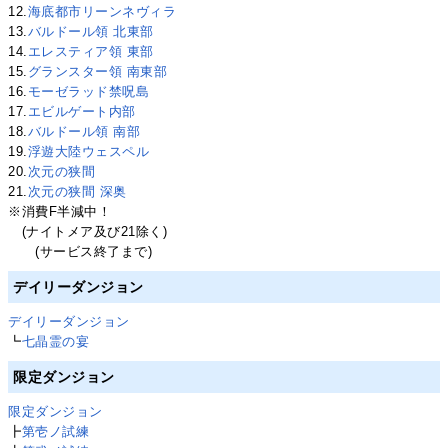
12.
海底都市リーンネヴィラ
13.
バルドール領 北東部
14.
エレスティア領 東部
15.
グランスター領 南東部
16.
モーゼラッド禁呪島
17.
エビルゲート内部
18.
バルドール領 南部
19.
浮遊大陸ウェスペル
20.
次元の狭間
21.
次元の狭間 深奥
※消費F半減中！
(ナイトメア及び21除く)
(サービス終了まで)
デイリーダンジョン
デイリーダンジョン
┗
七晶霊の宴
限定ダンジョン
限定ダンジョン
┣
第壱ノ試練