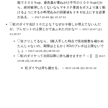
能で３００％up、菱吾森が重ねがけ不可の１００％upだか
ら、絶対被弾したくないならマキステ要員をボスより速く動
けるようにするか料理込みの回避値を２８６以上にする必要
がある。 --
2017-10-06 (金) 15:47:31
虹のダイヤ合計１０だよな？なぜか９個しか増えてないんだ
が。プレゼントの上限とかであふれたのかなー --
2017-10-07 (土)
21:20:57
全クリしてるなら、1個入手した時点で現在個数を確かめ
たんじゃないの。期限はともかくXOのプレボは上限ないで
しょ --
2017-10-08 (日) 08:50:43
虹のダイヤって次回以降に持ち越せますか？ -- [[ ]]
2017-
10-08 (日) 19:35:48
虹ダイヤは持ち越せる。 --
2017-10-08 (日) 20:31:14