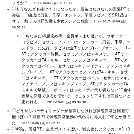
ょうか？ --
2017-10-06 (金) 00:46:12
もうなんども挫けそうになったが、最後はなけなしの回避PTで
突破！ 編成は刀花、千早、エンドラ、学長ラピス、SSR1凸セ
サミ、助っ人の野良魔法少女ノンノに感謝！！ --
2017-10-06 (金)
00:53:31
ちなみに49層攻め手…全員ボスより遅いが、サポーター
（ラピス、セサミ、ノンノ）はアタッカー（刀花、千早、エ
ンドラ）に先行。ラピスは全Tでモアブレイブオール。 1～
3Tでアタッカー待機、セサミノンノはマキステ。 4Tでア
タッカーは74スキル、セサミノンノはマキステ。 5Tでア
タッカーはパイル、セサミはマキシマイティ、ノンノはマキ
シブレイブ。 6Tでアタッカーとノンノは74スキル、セサ
ミはマキステ。 7Tでアタッカーはパイル、セサミはマキシ
マイティ、ノンノはマキシブレイブ。8Tでアタッカーの74
スキルで撃破。 ポイントはマキステの乗り切らない2T全体
攻撃を回避できるか否かで、そこをクリアすれば問題ないと
思われる。 --
2017-10-06 (金) 03:36:39
どうやらパーティリーダーが被弾しなければ状態異常は回避可
能っぽい？回避PTで状態異常無効の代わりに毒入れて何とか勝て
た --
2017-10-06 (金) 01:02:12
49階。回避PT。全員ボスより遅い。戦友含むアタッカー×3（3