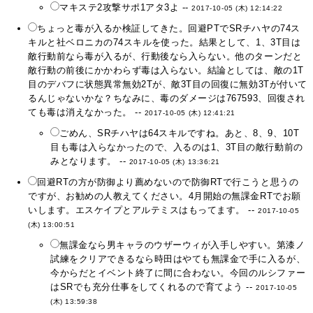
マキステ2攻撃サポ1アタ3よ --
2017-10-05 (木) 12:14:22
ちょっと毒が入るか検証してきた。回避PTでSRチハヤの74ス
キルと社ベロニカの74スキルを使った。結果として、1、3T目は
敵行動前なら毒が入るが、行動後なら入らない。他のターンだと
敵行動の前後にかかわらず毒は入らない。結論としては、敵の1T
目のデバフに状態異常無効2Tが、敵3T目の回復に無効3Tが付いて
るんじゃないかな？ちなみに、毒のダメージは767593、回復され
ても毒は消えなかった。 --
2017-10-05 (木) 12:41:21
ごめん、SRチハヤは64スキルですね。あと、8、9、10T
目も毒は入らなかったので、入るのは1、3T目の敵行動前の
みとなります。 --
2017-10-05 (木) 13:36:21
回避RTの方が防御より薦めないので防御RTで行こうと思うの
ですが、お勧めの人教えてください。4月開始の無課金RTでお願
いします。エスケイプとアルテミスはもってます。 --
2017-10-05
(木) 13:00:51
無課金なら男キャラのウザーウィが入手しやすい。第漆ノ
試練をクリアできるなら時田はやても無課金で手に入るが、
今からだとイベント終了に間に合わない。今回のルシファー
はSRでも充分仕事をしてくれるので育てよう --
2017-10-05
(木) 13:59:38