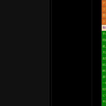
デ
ゴ
脅
ク
青
手
団
盗
天
友
結
終
原
一
狂
ピ
半