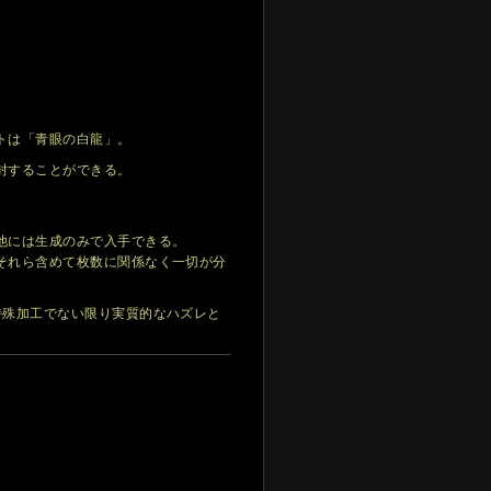
トは「青眼の白龍」。
封することができる。
他には生成のみで入手できる。
それら含めて枚数に関係なく一切が分
特殊加工でない限り実質的なハズレと