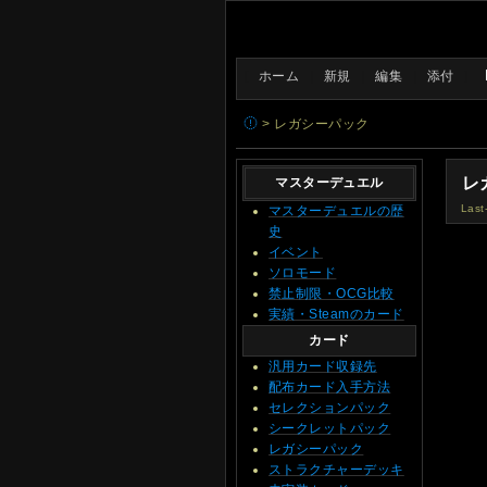
[
ホーム
|
新規
|
編集
|
添付
]
> レガシーパック
レ
マスターデュエル
Last
マスターデュエルの歴
史
イベント
ソロモード
禁止制限・OCG比較
実績・Steamのカード
カード
汎用カード収録先
配布カード入手方法
セレクションパック
シークレットパック
レガシーパック
ストラクチャーデッキ