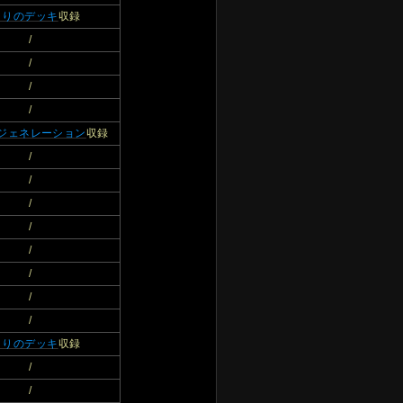
まりのデッキ
収録
/
/
/
/
ジェネレーション
収録
/
/
/
/
/
/
/
/
まりのデッキ
収録
/
/