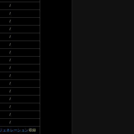
/
/
/
/
/
/
/
/
/
/
/
/
/
/
/
/
ジェネレーション
収録