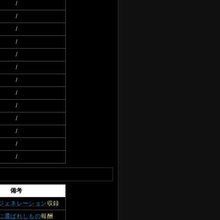
/
/
/
/
/
/
/
/
/
/
/
/
/
備考
ジェネレーション
収録
に選ばれしもの
報酬