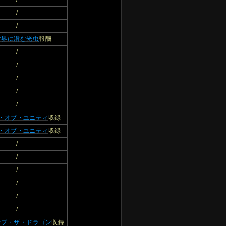
/
/
世界に潜む光虫
報酬
/
/
/
/
/
・オブ・ユニティ
収録
・オブ・ユニティ
収録
/
/
/
/
/
/
オブ・ザ・ドラゴン
収録