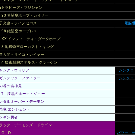
mトラピーズ・マジシャン
o.93 希望皇ホープ・カイザー
子光虫－ライノセバス
電脳
o.98 絶望皇ホープレス
o.XX インフィニティ・ダークホープ
o.3 地獄蝉王ローカスト・キング
造人間－サイコ・レイヤー
o.4 猛毒刺胞ステルス・クラーゲン
ャンク・ウォリアー
シンクロ
ガンテック・ファイター
シンクロ
の谷の雷神鬼
F T－漆黒のホーク・ジョー
ンタルオーバー・デーモン
精竜 エンシェント
ンギン勇者
ラック・デーモンズ・ドラゴン
・G・D
パワー・