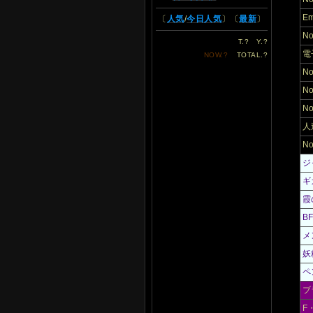
E
〔
人気
/
今日人気
〕〔
最新
〕
N
T.
?
Y.
?
電
NOW.
?
TOTAL.
?
N
N
N
人
N
ジ
ギ
霞
B
メ
妖
ペ
ブ
F