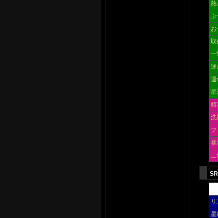
熱
ぶ
お
取
一
運
運
星
精
洗
フ
暴
三
S
リ
星