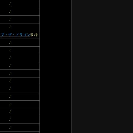
/
/
/
/
オブ・ザ・ドラゴン
収録
/
/
/
/
/
/
/
/
/
/
/
/