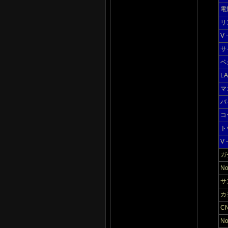
電
リ
V
サ
ベ
L
マ
バ
コ
ト
V
ガ
N
サ
カ
C
N