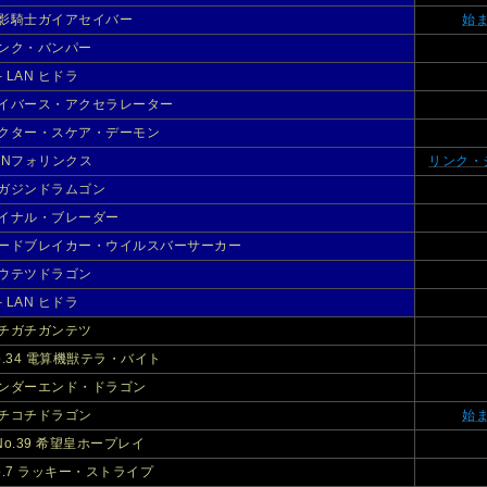
影騎士ガイアセイバー
始
ンク・バンパー
－LAN ヒドラ
イバース・アクセラレーター
クター・スケア・デーモン
ANフォリンクス
リンク・
ガジンドラムゴン
イナル・ブレーダー
ードブレイカー・ウイルスバーサーカー
ウテツドラゴン
－LAN ヒドラ
チガチガンテツ
o.34 電算機獣テラ・バイト
ンダーエンド・ドラゴン
チコチドラゴン
始
No.39 希望皇ホープレイ
o.7 ラッキー・ストライプ