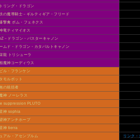
トリング・ドラゴン
鉄の魔導騎士－ギルティギア・フリード
爆撃禽 ボム・フェネクス
神竜ティマイオス
toZ－ドラゴン・バスターキャノン
ームド・ドラゴン・カタパルトキャノン
獄龍 トリシューラ
相魔神コーディウス
ビル・フランケン
タモルポット
無の統括者
魔神 ノーレラス
e suppression PLUTO
星神 sophia
望神アンチホープ
神 tierra
ュアル・アセンブルム
リンク・