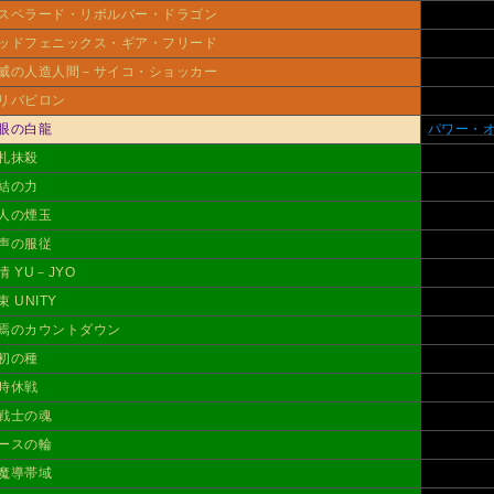
スペラード・リボルバー・ドラゴン
ッドフェニックス・ギア・フリード
威の人造人間－サイコ・ショッカー
リバビロン
眼の白龍
パワー・
札抹殺
結の力
人の煙玉
声の服従
情 YU－JYO
束 UNITY
焉のカウントダウン
初の種
時休戦
戦士の魂
ースの輪
魔導帯域