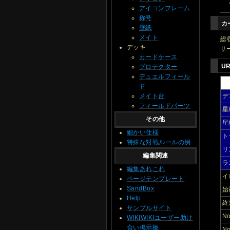
アイコンフレーム
称号
カ
壁紙
メイト
総
デッキ
サ
カードケース
U
プロテクター
デュエルフィール
ド
メイト台
デ
フィールドパーツ
星
その他
星
細かい仕様
ト
特殊な対戦ルールの例
リ
編集関連
ラ
編集あれこれ
イ
ページテンプレート
SandBox
始
Help
終
サンプルサイト
N
WIKIWIKIユーザー助け
合い掲示板
N