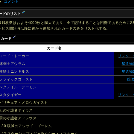
コメント
ードのリスト
収録枚数はおよそ4000枚と膨大であり、全て記述することは困難であるためにS
ービス開始時以降に後から追加されたカードのみをリスト化する。
Rカード
カード名
コード・トーカー
リンク・
杯剣士アウラム
星遺物
杯騎士ニンギルス
星遺物
ラフィックゴースト
始
ンクメイル・デーモン
スタタイガー
リンク・
ビリチュア・メロウガイスト
祖の守護者ティラス
焉の守護者アドレウス
o.30 破滅のアシッド・ゴーレム
o.42 スターシップ・ギャラクシー・トマホーク