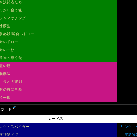
き決闘者たち
つかり合う魂
ジャマッチング
捨蘇生
撃必殺!居合いドロー
命のドロー
命の一枚
遺物の導く先
霊の鏡
脳解除
ァラオの審判
君の自暴自棄
位一択
Rカード
カード名
ンク・スパイダー
リンク・
杯神楽イヴ
星遺物