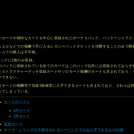
いカードや独特なカードを中心に収録されたボーナスパック。パッケージイラス
ュエルなどでの報酬で手に入るレガシーパックチケットを消費することのみで開
ェムでの購入は不可能。
パックに2枚のみ収録。
のパックに収録されている全てのカードはこのパック以外には収録されておらず
たストラクチャーデッキ収録カードやソロモード報酬のカードも含まれており、
ができない。
ロモードの報酬等で別途3枚確実に入手できるカードも含まれており、それらは
ってしまっている。
カードのリスト
URカード
SRカード
追加カード
テーマ・シリーズの大部分がレガシーパックでのみ入手できるものの例