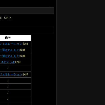
R、URと、
備考
ジェネレーション
収録
に選ばれしもの
報酬
に選ばれしもの
報酬
まりのデッキ
収録
/
ジェネレーション
収録
/
/
/
/
/