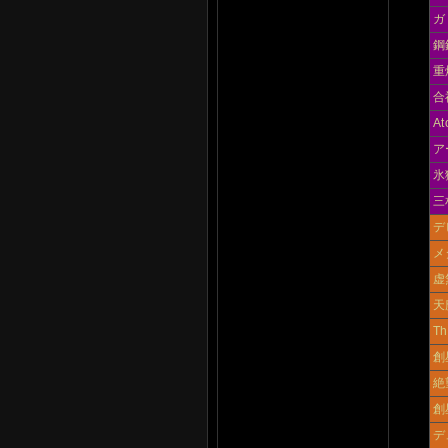
ガ
鋼
重
合
A
ア
氷
三
デ
メ
虚
天
Th
創
絶
創星
デ