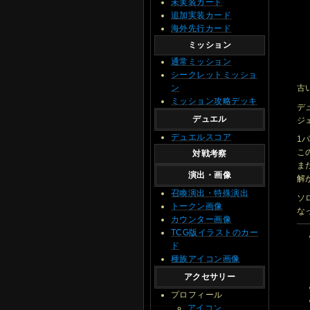
未実装カード
追加実装カード
海外先行カード
ミッション
通常ミッション
シークレットミッショ
ン
古
ミッション攻略デッキ
デ
デュエル
ジ
デュエルスコア
1
こ
対戦考察
ま
演出・画像
解
召喚演出・特殊演出
ソ
トークン画像
な
カウンター画像
TCG版イラストのカー
ド
種族アイコン画像
アクセサリー
プロフィール
アイコン