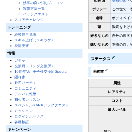
出身国
映画の国
・
効率の良い消し方・コツ
攻撃方法一覧
ポリシー
この世で一
バッジクエスト
趣味
ボディペイ
スコアチャレンジ
癖
眼鏡を上げ
トレーニング
経験値早見表
好きなもの
自分の映画
スキル上げ（スキラゲ）
嫌いなもの
本物の血、
愛情突破
情報
ステータス
ガチャ
交換所（リング交換所）
10周年Ver.王子様交換所Special
覚醒前
隠れ家
歓迎パーティ
属性
コミュニティ
レアリティ
アルバム報酬
初心者レッスン
コスト
スペシャルRANKアップクエスト
最大レベル
ミッション
ログインボーナス
各種検証
キャンペーン
能力