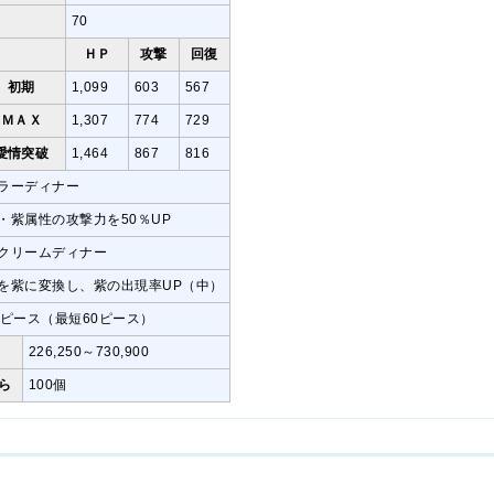
70
ＨＰ
攻撃
回復
初期
1,099
603
567
ＭＡＸ
1,307
774
729
愛情突破
1,464
867
816
ラーディナー
・紫属性の攻撃力を50％UP
クリームディナー
を紫に変換し、紫の出現率UP（中）
7ピース（最短60ピース）
226,250～730,900
ら
100個