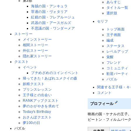
第3部
あらすじ
海賊の国・アンキュラ
タイトル一覧
罪過の国・ヴォタリア
選択肢
紅鏡の国・フレアルージュ
セリフ
武器の国・アースガルズ
不思議の国・ワンダーメア
トップ画面
ストーリー
王子画面
メインストーリー
編成
相関ストーリー
ステータス
外伝ストーリー
レベルアップ
隠れ家ストーリー
覚醒
クエスト
フレンド
イベント
コミュニティ
プチめざめのコインイベント
歓迎パーティ
帰ってきた！あばれユメクイの森
パズル
妖精クエスト
関連する王子様・キ
プリンスレッスン
コメント
王子様との出会い
RANKアップクエスト
プロフィール
夢のかがやきを求めて
Today's Birthday
映画の国・ケナルの王子
おさんぽクエスト
ビートン・フィルムパー
夢100の日
パズル