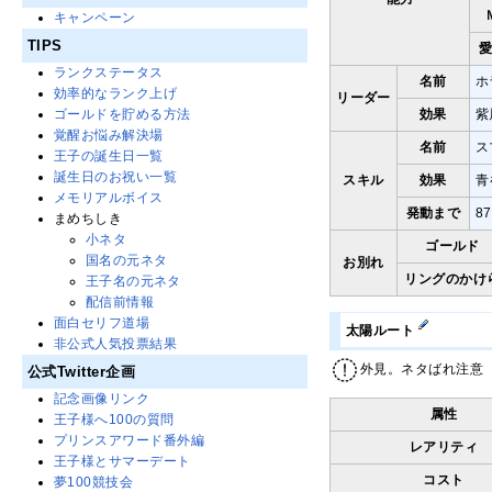
キャンペーン
TIPS
ランクステータス
名前
ホ
効率的なランク上げ
リーダー
ゴールドを貯める方法
効果
紫
覚醒お悩み解決場
名前
ス
王子の誕生日一覧
誕生日のお祝い一覧
スキル
効果
青
メモリアルボイス
発動まで
8
まめちしき
小ネタ
ゴールド
国名の元ネタ
お別れ
リングのかけ
王子名の元ネタ
配信前情報
面白セリフ道場
太陽ルート
非公式人気投票結果
外見。ネタばれ注意
公式Twitter企画
記念画像リンク
属性
王子様へ100の質問
プリンスアワード番外編
レアリティ
王子様とサマーデート
コスト
夢100競技会