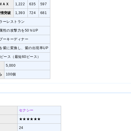
ＭＡＸ
1,222
635
597
愛情突破
1,393
724
681
ラーレストラン
属性の攻撃力を50％UP
プーキーディナー
を紫に変換し、紫の出現率UP
7ピース（最短60ピース）
5,000
ら
100個
セクシー
★★★★★★
24