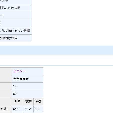
ケナル
番怖いのは人間
ント
る
を見て怖がる人の表情
物理的な痛み
セクシー
★★★★★
17
60
ＨＰ
攻撃
回復
初期
648
412
388