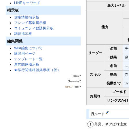
LINEキーワード
最大レベル
掲示板
攻略情報掲示板
フレンド募集掲示板
能力
コミュニティ勧誘掲示板
雑談掲示板
編集関係
Wiki編集について
名前
テ
リーダー
練習用ページ
効果
緑
テンプレート一覧
運営関連掲示板
名前
ス
★移行関連相談掲示板（仮）
スキル
効果
赤
Today.
?
Yesterday.
?
発動まで
8
Now.
?
Total.
?
ゴールド
お別れ
リングのかけ
月ルート
外見。ネタばれ注意