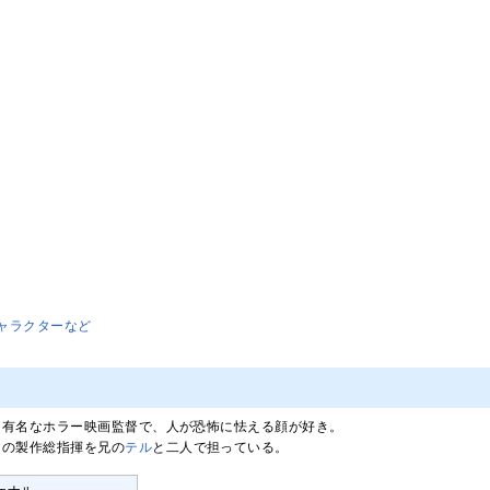
ャラクターなど
。有名なホラー映画監督で、人が恐怖に怯える顔が好き。
クの製作総指揮を兄の
テル
と二人で担っている。