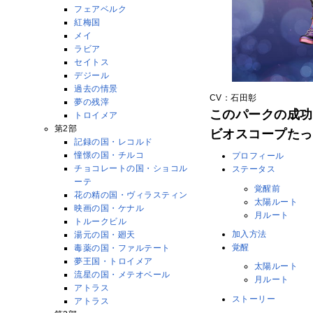
フェアベルク
紅梅国
メイ
ラビア
セイトス
デジール
過去の情景
CV：石田彰
夢の残滓
このパークの成功
トロイメア
第2部
ビオスコープたっ
記録の国・レコルド
憧憬の国・チルコ
プロフィール
チョコレートの国・ショコル
ステータス
ーテ
覚醒前
花の精の国・ヴィラスティン
太陽ルート
映画の国・ケナル
月ルート
トルークビル
加入方法
湯元の国・廻天
覚醒
毒薬の国・ファルテート
夢王国・トロイメア
太陽ルート
流星の国・メテオベール
月ルート
アトラス
ストーリー
アトラス