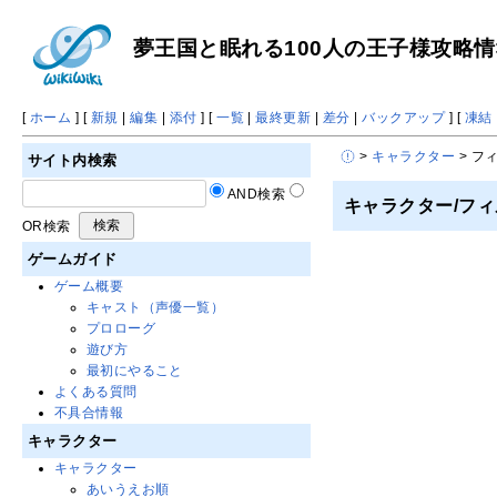
夢王国と眠れる100人の王子様攻略情報 
[
ホーム
] [
新規
|
編集
|
添付
] [
一覧
|
最終更新
|
差分
|
バックアップ
] [
凍結
>
キャラクター
> フ
サイト内検索
AND検索
キャラクター/フィ
OR検索
ゲームガイド
ゲーム概要
キャスト（声優一覧）
プロローグ
遊び方
最初にやること
よくある質問
不具合情報
キャラクター
キャラクター
あいうえお順