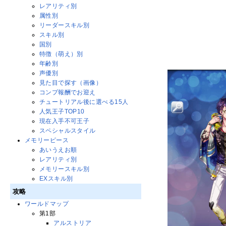
レアリティ別
属性別
リーダースキル別
スキル別
国別
特徴（萌え）別
年齢別
声優別
見た目で探す（画像）
コンプ報酬でお迎え
チュートリアル後に選べる15人
人気王子TOP10
現在入手不可王子
スペシャルスタイル
メモリーピース
あいうえお順
レアリティ別
メモリースキル別
EXスキル別
攻略
ワールドマップ
第1部
アルストリア